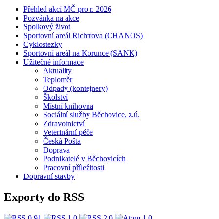
Přehled akcí MČ pro r. 2026
Pozvánka na akce
Spolkový život
Sportovní areál Richtrova (CHANOS)
Cyklostezky
Sportovní areál na Korunce (SANK)
Užitečné informace
Aktuality
Teploměr
Odpady (kontejnery)
Školství
Místní knihovna
Sociální služby Běchovice, z.ú.
Zdravotnictví
Veterinární péče
Česká Pošta
Doprava
Podnikatelé v Běchovicích
Pracovní příležitosti
Dopravní stavby
Exporty do RSS