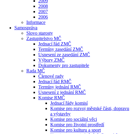
2009
2008
2007
2006
Informace
Samospráva
Slovo starosty
Zastupitelstvo MČ
Jednací řád ZMČ
Termíny zasedání ZMČ
Usnesení ze zasedání ZMČ
Výbory ZMČ
Dokumenty pro zastupitele
Rada MČ
Členové rady
Jednací řád RMČ
Termíny jednání RMČ
Usnesení z jednání RMČ
Komise RMČ
Jednací řády komisí
Komise pro rozvoj městské části, dopravu
a výstavby
Komise pro sociální věci
Komise pro životní prostředí
Komise pro kulturu a sport