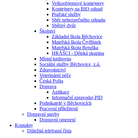
Velkoobjemové kontejnery
Kontejnery na BIO odpad
Pražské služby
Sběr nebezpečného odpadu
Sběrný dvůr
Školství
Základní škola Běchovice
Mateřská škola Čtyřlístek
Mateřská škola Beruška
HRÁŠCI - Dětská skupina
Místní knihovna
Sociální služby Běchovice, z.ú.
Zdravotnictví
Veterinární péče
Česká Pošta
Doprava
Aplikace
Informační zpravodaj PID
Podnikatelé v Běchovicích
Pracovní příležitosti
Dopravní stavby
Dopravní omezení
Kontakty
Důležitá telefonní čísla