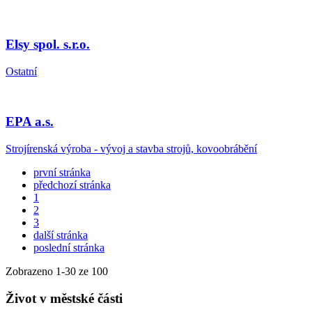
Elsy spol. s.r.o.
Ostatní
EPA a.s.
Strojírenská výroba - vývoj a stavba strojů, kovoobrábění
první stránka
předchozí stránka
1
2
3
další stránka
poslední stránka
Zobrazeno
1
-
30
ze 100
Život v městské části