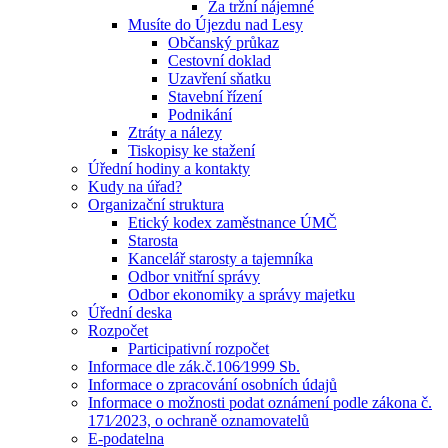
Za tržní nájemné
Musíte do Újezdu nad Lesy
Občanský průkaz
Cestovní doklad
Uzavření sňatku
Stavební řízení
Podnikání
Ztráty a nálezy
Tiskopisy ke stažení
Úřední hodiny a kontakty
Kudy na úřad?
Organizační struktura
Etický kodex zaměstnance ÚMČ
Starosta
Kancelář starosty a tajemníka
Odbor vnitřní správy
Odbor ekonomiky a správy majetku
Úřední deska
Rozpočet
Participativní rozpočet
Informace dle zák.č.106⁄1999 Sb.
Informace o zpracování osobních údajů
Informace o možnosti podat oznámení podle zákona č.
171⁄2023, o ochraně oznamovatelů
E-podatelna