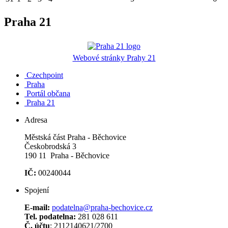
Praha 21
Webové stránky Prahy 21
Czechpoint
Praha
Portál občana
Praha 21
Adresa
Městská část Praha - Běchovice
Českobrodská 3
190 11 Praha - Běchovice
IČ:
00240044
Spojení
E-mail:
podatelna@praha-bechovice.cz
Tel. podatelna:
281 028 611
Č. účtu
: 2112140621/2700