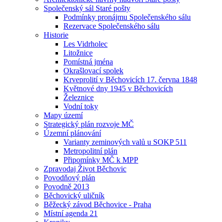
Společenský sál Staré pošty
Podmínky pronájmu Společenského sálu
Rezervace Společenského sálu
Historie
Les Vidrholec
Litožnice
Pomístná jména
Okrašlovací spolek
Krveprolití v Běchovicích 17. června 1848
Květnové dny 1945 v Běchovicích
Železnice
Vodní toky
Mapy území
Strategický plán rozvoje MČ
Územní plánování
Varianty zeminových valů u SOKP 511
Metropolitní plán
Připomínky MČ k MPP
Zpravodaj Život Běchovic
Povodňový plán
Povodně 2013
Běchovický uličník
Běžecký závod Běchovice - Praha
Místní agenda 21