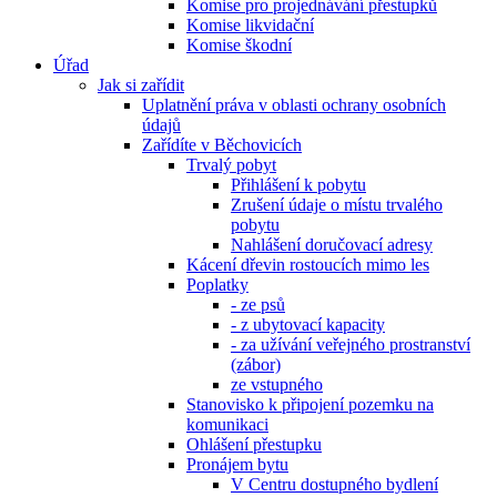
Komise pro projednávání přestupků
Komise likvidační
Komise škodní
Úřad
Jak si zařídit
Uplatnění práva v oblasti ochrany osobních
údajů
Zařídíte v Běchovicích
Trvalý pobyt
Přihlášení k pobytu
Zrušení údaje o místu trvalého
pobytu
Nahlášení doručovací adresy
Kácení dřevin rostoucích mimo les
Poplatky
- ze psů
- z ubytovací kapacity
- za užívání veřejného prostranství
(zábor)
ze vstupného
Stanovisko k připojení pozemku na
komunikaci
Ohlášení přestupku
Pronájem bytu
V Centru dostupného bydlení