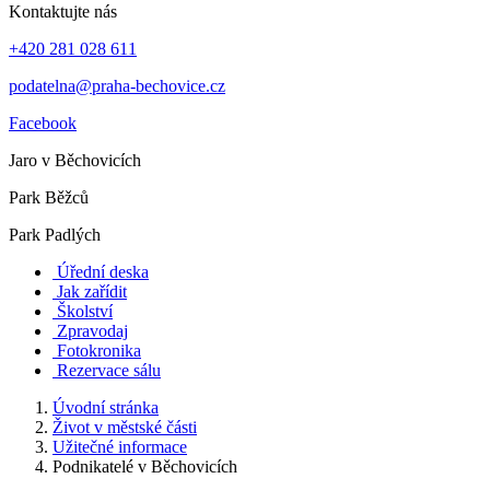
Kontaktujte nás
+420 281 028 611
podatelna@praha-bechovice.cz
Facebook
Jaro v Běchovicích
Park Běžců
Park Padlých
Úřední deska
Jak zařídit
Školství
Zpravodaj
Fotokronika
Rezervace sálu
Úvodní stránka
Život v městské části
Užitečné informace
Podnikatelé v Běchovicích