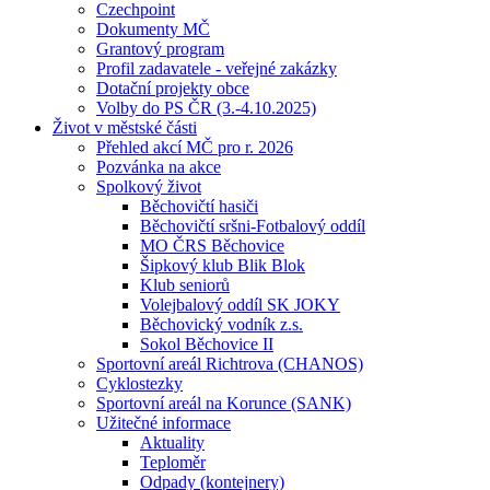
Czechpoint
Dokumenty MČ
Grantový program
Profil zadavatele - veřejné zakázky
Dotační projekty obce
Volby do PS ČR (3.-4.10.2025)
Život v městské části
Přehled akcí MČ pro r. 2026
Pozvánka na akce
Spolkový život
Běchovičtí hasiči
Běchovičtí sršni-Fotbalový oddíl
MO ČRS Běchovice
Šipkový klub Blik Blok
Klub seniorů
Volejbalový oddíl SK JOKY
Běchovický vodník z.s.
Sokol Běchovice II
Sportovní areál Richtrova (CHANOS)
Cyklostezky
Sportovní areál na Korunce (SANK)
Užitečné informace
Aktuality
Teploměr
Odpady (kontejnery)