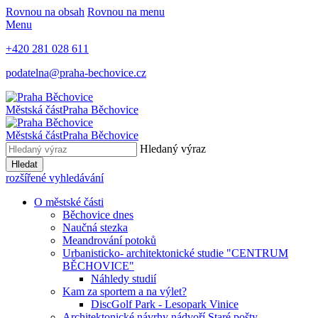
Rovnou na obsah
Rovnou na menu
Menu
+420 281 028 611
podatelna@praha-bechovice.cz
Městská část
Praha Běchovice
Městská část
Praha Běchovice
Hledaný výraz
Hledat
rozšířené vyhledávání
O městské části
Běchovice dnes
Naučná stezka
Meandrování potoků
Urbanisticko- architektonické studie "CENTRUM
BĚCHOVICE"
Náhledy studií
Kam za sportem a na výlet?
DiscGolf Park - Lesopark Vinice
Architektonické návrhy nádvoří Staré pošty