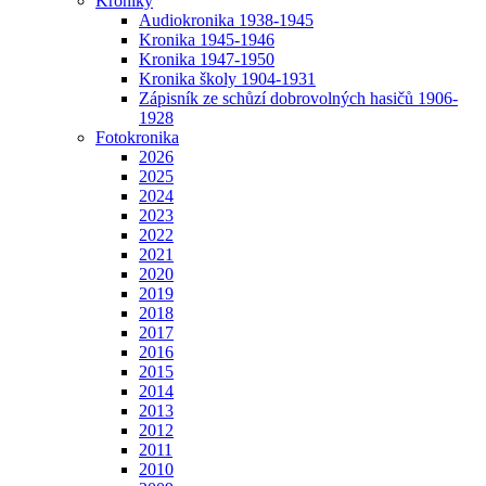
Kroniky
Audiokronika 1938-1945
Kronika 1945-1946
Kronika 1947-1950
Kronika školy 1904-1931
Zápisník ze schůzí dobrovolných hasičů 1906-
1928
Fotokronika
2026
2025
2024
2023
2022
2021
2020
2019
2018
2017
2016
2015
2014
2013
2012
2011
2010