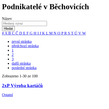
Podnikatelé v Běchovicích
Název
Hledat
#
A
B
C
Č
D
E
F
G
H
I
J
K
L
M
N
O
P
R
S
T
Ú
V
W
první stránka
předchozí stránka
1
2
3
další stránka
poslední stránka
Zobrazeno
1
-
30
ze 100
2xP Výroba kartáčů
Ostatní