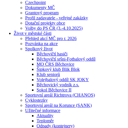
Czechpoint
Dokumenty MČ
Grantový program
Profil zadavatele - veřejné zakázky
Dotační projekty obce
Volby do PS ČR (3.-4.10.2025)
Život v městské části
Přehled akcí MČ pro r. 2026
Pozvánka na akce
Spolkový život
Běchovičtí hasiči
Běchovičtí sršni-Fotbalový oddíl
MO ČRS Běchovice
Šipkový klub Blik Blok
Klub seniorů
Volejbalový oddíl SK JOKY
Běchovický vodník z.s.
Sokol Běchovice II
Sportovní areál Richtrova (CHANOS)
Cyklostezky
Sportovní areál na Korunce (SANK)
Užitečné informace
Aktuality
Teploměr
Odpady (kontejnery)