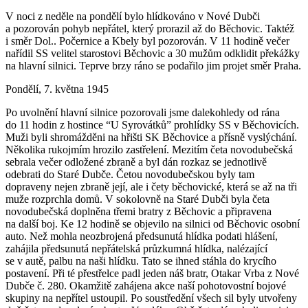
V noci z neděle na pondělí bylo hlídkováno v Nové Dubči
a pozorován pohyb nepřátel, který prorazil až do Běchovic. Taktéž
i směr Dol.. Počernice a Kbely byl pozorován. V 11 hodině večer
nařídil SS velitel starostovi Běchovic a 30 mužům odklidit překážky
na hlavní silnici. Teprve brzy ráno se podařilo jim projet směr Praha.
Pondělí, 7. května 1945
Po uvolnění hlavní silnice pozorovali jsme dalekohledy od rána
do 11 hodin z hostince “U Syrovátků” prohlídky SS v Běchovicích.
Muži byli shromážděni na hřišti SK Běchovice a přísně vyslýchání.
Několika rukojmím hrozilo zastřelení. Mezitím četa novodubečská
sebrala večer odložené zbraně a byl dán rozkaz se jednotlivě
odebrati do Staré Dubče. Četou novodubečskou byly tam
dopraveny nejen zbraně její, ale i čety běchovické, která se až na tři
muže rozprchla domů. V sokolovně na Staré Dubči byla četa
novodubečská doplněna třemi bratry z Běchovic a připravena
na další boj. Ke 12 hodině se objevilo na silnici od Běchovic osobní
auto. Než mohla neozbrojená předsunutá hlídka podati hlášení,
zahájila předsunutá nepřátelská průzkumná hlídka, nalézající
se v autě, palbu na naši hlídku. Tato se ihned stáhla do krycího
postavení. Při té přestřelce padl jeden náš bratr, Otakar Vrba z Nové
Dubče č. 280. Okamžitě zahájena akce naší pohotovostní bojové
skupiny na nepřítel ustoupil. Po soustředění všech sil byly utvořeny