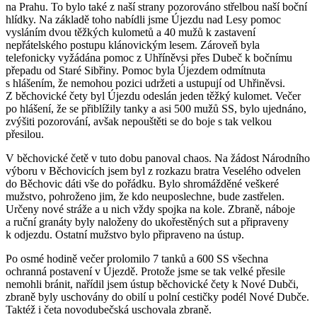
na Prahu. To bylo také z naší strany pozorováno střelbou naší boční
hlídky. Na základě toho nabídli jsme Újezdu nad Lesy pomoc
vysláním dvou těžkých kulometů a 40 mužů k zastavení
nepřátelského postupu klánovickým lesem. Zároveň byla
telefonicky vyžádána pomoc z Uhříněvsi přes Dubeč k bočnímu
přepadu od Staré Sibřiny. Pomoc byla Újezdem odmítnuta
s hlášením, že nemohou pozici udržeti a ustupují od Uhřiněvsi.
Z běchovické čety byl Újezdu odeslán jeden těžký kulomet. Večer
po hlášení, že se přiblížily tanky a asi 500 mužů SS, bylo ujednáno,
zvýšiti pozorování, avšak nepouštěti se do boje s tak velkou
přesilou.
V běchovické četě v tuto dobu panoval chaos. Na žádost Národního
výboru v Běchovicích jsem byl z rozkazu bratra Veselého odvelen
do Běchovic dáti vše do pořádku. Bylo shromážděné veškeré
mužstvo, pohroženo jim, že kdo neuposlechne, bude zastřelen.
Určeny nové stráže a u nich vždy spojka na kole. Zbraně, náboje
a ruční granáty byly naloženy do ukořestěných sut a připraveny
k odjezdu. Ostatní mužstvo bylo připraveno na ústup.
Po osmé hodině večer prolomilo 7 tanků a 600 SS všechna
ochranná postavení v Újezdě. Protože jsme se tak velké přesile
nemohli bránit, nařídil jsem ústup běchovické čety k Nové Dubči,
zbraně byly uschovány do obilí u polní cestičky podél Nové Dubče.
Taktéž i četa novodubečská uschovala zbraně.