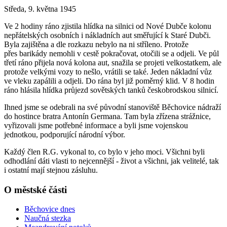
Středa, 9. května 1945
Ve 2 hodiny ráno zjistila hlídka na silnici od Nové Dubče kolonu
nepřátelských osobních i nákladních aut směřující k Staré Dubči.
Byla zajištěna a dle rozkazu nebylo na ni stříleno. Protože
přes barikády nemohli v cestě pokračovat, otočili se a odjeli. Ve půl
třetí ráno přijela nová kolona aut, snažila se projeti velkostatkem, ale
protože velkými vozy to nešlo, vrátili se také. Jeden nákladní vůz
ve vleku zapálili a odjeli. Do rána byl již poměrný klid. V 8 hodin
ráno hlásila hlídka průjezd sovětských tanků českobrodskou silnicí.
Ihned jsme se odebrali na své původní stanoviště Běchovice nádraží
do hostince bratra Antonín Germana. Tam byla zřízena strážnice,
vyřizovali jsme potřebné informace a byli jsme vojenskou
jednotkou, podporující národní výbor.
Každý člen R.G. vykonal to, co bylo v jeho moci. Všichni byli
odhodlání dáti vlasti to nejcennější - život a všichni, jak velitelé, tak
i ostatní mají stejnou zásluhu.
O městské části
Běchovice dnes
Naučná stezka