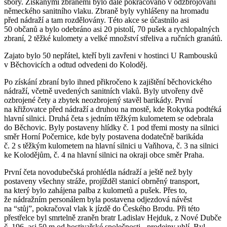
sbory. Získanými zbraněmi bylo dále pokračováno v odzbrojování
německého sanitního vlaku. Zbraně byly vyhlášeny na hromadu
před nádraží a tam rozdělovány. Této akce se účastnilo asi
50 občanů a bylo odebráno asi 20 pistolí, 70 pušek a rychlopalných
zbraní, 2 těžké kulomety a velké množství střeliva a ručních granátů.
Zajato bylo 50 nepřátel, kteří byli zavřeni v hostinci U Rambousků
v Běchovicích a odtud odvedeni do Koloděj.
Po získání zbraní bylo ihned přikročeno k zajištění běchovického
nádraží, včetně uvedených sanitních vlaků. Byly utvořeny dvě
ozbrojené čety a zbytek neozbrojený stavěl barikády. První
na křižovatce před nádraží a druhou na mostě, kde Rokytka podtéká
hlavní silnici. Druhá četa s jedním těžkým kulometem se odebrala
do Běchovic. Byly postaveny hlídky č. 1 pod třemi mosty na silnici
směr Horní Počernice, kde byly postavena dodatečně barikáda
č. 2 s těžkým kulometem na hlavní silnici u Vaňhova, č. 3 na silnici
ke Kolodějům, č. 4 na hlavní silnici na okraji obce směr Praha.
První četa novodubečská prohlédla nádraží a ještě než byly
postaveny všechny stráže, projížděl stanicí obrněný transport,
na který bylo zahájena palba z kulometů a pušek. Přes to,
že nádražním personálem byla postavena odjezdová návěst
na “stůj”, pokračoval vlak k jízdě do Českého Brodu. Při této
přestřelce byl smrtelně zraněn bratr Ladislav Hejduk, z Nové Dubče
č. 196, asi 50 m od hostivařské společnosti - prodejny uhlí. Byl