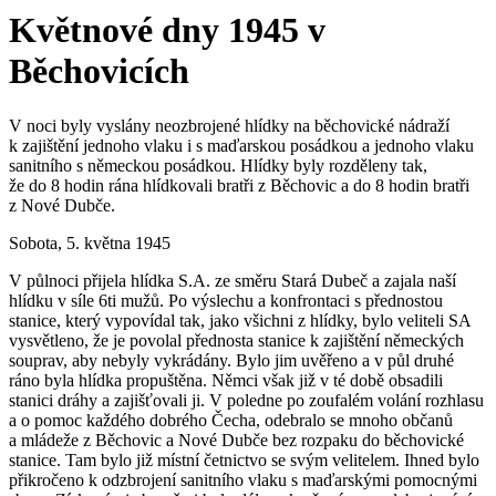
Květnové dny 1945 v
Běchovicích
V noci byly vyslány neozbrojené hlídky na běchovické nádraží
k zajištění jednoho vlaku i s maďarskou posádkou a jednoho vlaku
sanitního s německou posádkou. Hlídky byly rozděleny tak,
že do 8 hodin rána hlídkovali bratři z Běchovic a do 8 hodin bratři
z Nové Dubče.
Sobota, 5. května 1945
V půlnoci přijela hlídka S.A. ze směru Stará Dubeč a zajala naší
hlídku v síle 6ti mužů. Po výslechu a konfrontaci s přednostou
stanice, který vypovídal tak, jako všichni z hlídky, bylo veliteli SA
vysvětleno, že je povolal přednosta stanice k zajištění německých
souprav, aby nebyly vykrádány. Bylo jim uvěřeno a v půl druhé
ráno byla hlídka propuštěna. Němci však již v té době obsadili
stanici dráhy a zajišťovali ji. V poledne po zoufalém volání rozhlasu
a o pomoc každého dobrého Čecha, odebralo se mnoho občanů
a mládeže z Běchovic a Nové Dubče bez rozpaku do běchovické
stanice. Tam bylo již místní četnictvo se svým velitelem. Ihned bylo
přikročeno k odzbrojení sanitního vlaku s maďarskými pomocnými