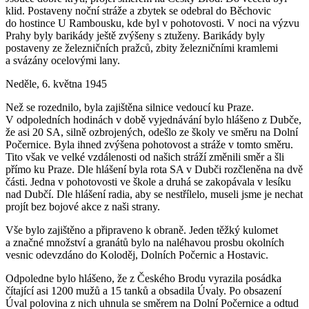
klid. Postaveny noční stráže a zbytek se odebral do Běchovic
do hostince U Rambousku, kde byl v pohotovosti. V noci na výzvu
Prahy byly barikády ještě zvýšeny s ztuženy. Barikády byly
postaveny ze železničních pražců, zbity železničními kramlemi
a svázány ocelovými lany.
Neděle, 6. května 1945
Než se rozednilo, byla zajištěna silnice vedoucí ku Praze.
V odpoledních hodinách v době vyjednávání bylo hlášeno z Dubče,
že asi 20 SA, silně ozbrojených, odešlo ze školy ve směru na Dolní
Počernice. Byla ihned zvýšena pohotovost a stráže v tomto směru.
Tito však ve velké vzdálenosti od našich stráží změnili směr a šli
přímo ku Praze. Dle hlášení byla rota SA v Dubči rozčleněna na dvě
části. Jedna v pohotovosti ve škole a druhá se zakopávala v lesíku
nad Dubčí. Dle hlášení radia, aby se nestřílelo, museli jsme je nechat
projít bez bojové akce z naši strany.
Vše bylo zajištěno a připraveno k obraně. Jeden těžký kulomet
a značné množství a granátů bylo na naléhavou prosbu okolních
vesnic odevzdáno do Koloděj, Dolních Počernic a Hostavic.
Odpoledne bylo hlášeno, že z Českého Brodu vyrazila posádka
čítající asi 1200 mužů a 15 tanků a obsadila Úvaly. Po obsazení
Úval polovina z nich uhnula se směrem na Dolní Počernice a odtud