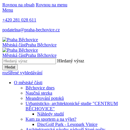
Rovnou na obsah
Rovnou na menu
Menu
+420 281 028 611
podatelna@praha-bechovice.cz
Městská část
Praha Běchovice
Městská část
Praha Běchovice
Hledaný výraz
Hledat
rozšířené vyhledávání
O městské části
Běchovice dnes
Naučná stezka
Meandrování potoků
Urbanisticko- architektonické studie "CENTRUM
BĚCHOVICE"
Náhledy studií
Kam za sportem a na výlet?
DiscGolf Park - Lesopark Vinice
Architektonické návrhy nádvoří Staré pošty