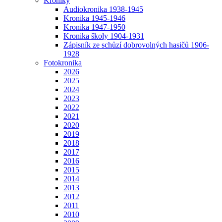
Kroniky
Audiokronika 1938-1945
Kronika 1945-1946
Kronika 1947-1950
Kronika školy 1904-1931
Zápisník ze schůzí dobrovolných hasičů 1906-
1928
Fotokronika
2026
2025
2024
2023
2022
2021
2020
2019
2018
2017
2016
2015
2014
2013
2012
2011
2010