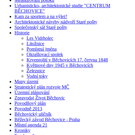
Meandrování potoků
Urbanisticko- architektonické studie "CENTRUM
BĚCHOVICE"
Kam za sportem a na výlet?
Architektonické návrhy nádvoří Staré pošty
Společenský sál Staré pošty
Historie
Les Vidrholec
Litožnice
Pomístná jména
Okrašlovací spolek
Krveprolití v Běchovicích 17. června 1848
Květnové dny 1945 v Běchovicích
Železnice
Vodní toky
Mapy území
Strategický plán rozvoje MČ
Územní plánování
Zpravodaj Život Běchovic
Povodňový plán
Povodně 2013
Běchovický uličník
Běžecký závod Běchovice - Praha
Místní agenda 21
Kroniky