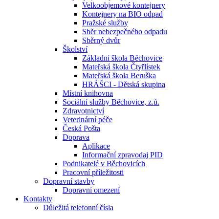
Velkoobjemové kontejnery
Kontejnery na BIO odpad
Pražské služby
Sběr nebezpečného odpadu
Sběrný dvůr
Školství
Základní škola Běchovice
Mateřská škola Čtyřlístek
Mateřská škola Beruška
HRÁŠCI - Dětská skupina
Místní knihovna
Sociální služby Běchovice, z.ú.
Zdravotnictví
Veterinární péče
Česká Pošta
Doprava
Aplikace
Informační zpravodaj PID
Podnikatelé v Běchovicích
Pracovní příležitosti
Dopravní stavby
Dopravní omezení
Kontakty
Důležitá telefonní čísla