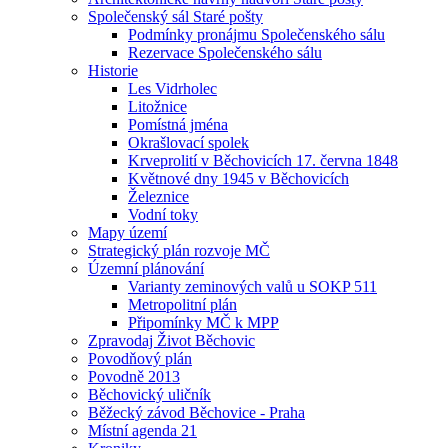
Společenský sál Staré pošty
Podmínky pronájmu Společenského sálu
Rezervace Společenského sálu
Historie
Les Vidrholec
Litožnice
Pomístná jména
Okrašlovací spolek
Krveprolití v Běchovicích 17. června 1848
Květnové dny 1945 v Běchovicích
Železnice
Vodní toky
Mapy území
Strategický plán rozvoje MČ
Územní plánování
Varianty zeminových valů u SOKP 511
Metropolitní plán
Připomínky MČ k MPP
Zpravodaj Život Běchovic
Povodňový plán
Povodně 2013
Běchovický uličník
Běžecký závod Běchovice - Praha
Místní agenda 21