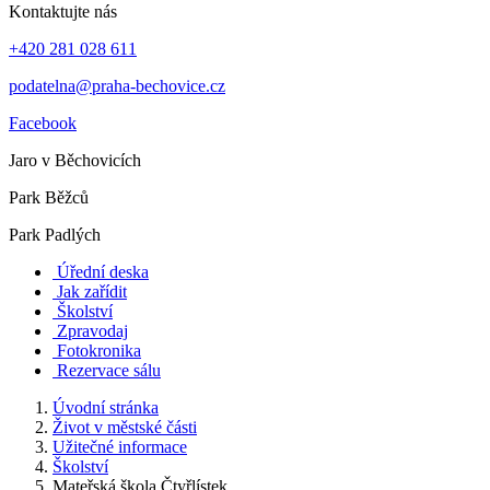
Kontaktujte nás
+420 281 028 611
podatelna@praha-bechovice.cz
Facebook
Jaro v Běchovicích
Park Běžců
Park Padlých
Úřední deska
Jak zařídit
Školství
Zpravodaj
Fotokronika
Rezervace sálu
Úvodní stránka
Život v městské části
Užitečné informace
Školství
Mateřská škola Čtyřlístek