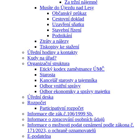
Za tržní nájemné
Musíte do Újezdu nad Lesy
Občanský průkaz
Cestovní doklad
Uzavření sňatku
Stavební řízení
Podnikání
Ztráty a nálezy
Tiskopisy ke stažení
Úřední hodiny a kontakty
Kudy na úřad?
Organizační struktura
Etický kodex zaměstnance ÚMČ
Starosta
Kancelář starosty a tajemníka
Odbor vnitřní správy
Odbor ekonomiky a správy majetku
Úřední deska
Rozpočet
Participativní rozpočet
Informace dle zák.č.106⁄1999 Sb.
Informace o zpracování osobních údajů
Informace o možnosti podat oznámení podle zákona č.
171⁄2023, o ochraně oznamovatelů
E-podatelna