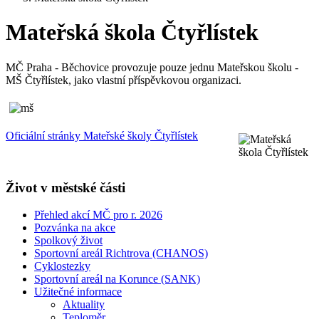
Mateřská škola Čtyřlístek
MČ Praha - Běchovice provozuje pouze jednu Mateřskou školu -
MŠ Čtyřlístek, jako vlastní příspěvkovou organizaci.
Oficiální stránky Mateřské školy Čtyřlístek
Život v městské části
Přehled akcí MČ pro r. 2026
Pozvánka na akce
Spolkový život
Sportovní areál Richtrova (CHANOS)
Cyklostezky
Sportovní areál na Korunce (SANK)
Užitečné informace
Aktuality
Teploměr