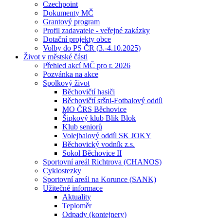
Czechpoint
Dokumenty MČ
Grantový program
Profil zadavatele - veřejné zakázky
Dotační projekty obce
Volby do PS ČR (3.-4.10.2025)
Život v městské části
Přehled akcí MČ pro r. 2026
Pozvánka na akce
Spolkový život
Běchovičtí hasiči
Běchovičtí sršni-Fotbalový oddíl
MO ČRS Běchovice
Šipkový klub Blik Blok
Klub seniorů
Volejbalový oddíl SK JOKY
Běchovický vodník z.s.
Sokol Běchovice II
Sportovní areál Richtrova (CHANOS)
Cyklostezky
Sportovní areál na Korunce (SANK)
Užitečné informace
Aktuality
Teploměr
Odpady (kontejnery)