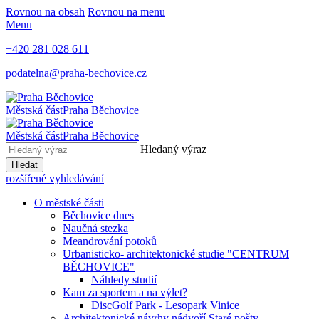
Rovnou na obsah
Rovnou na menu
Menu
+420 281 028 611
podatelna@praha-bechovice.cz
Městská část
Praha Běchovice
Městská část
Praha Běchovice
Hledaný výraz
Hledat
rozšířené vyhledávání
O městské části
Běchovice dnes
Naučná stezka
Meandrování potoků
Urbanisticko- architektonické studie "CENTRUM
BĚCHOVICE"
Náhledy studií
Kam za sportem a na výlet?
DiscGolf Park - Lesopark Vinice
Architektonické návrhy nádvoří Staré pošty