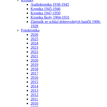
Kroniky
Audiokronika 1938-1945
Kronika 1945-1946
Kronika 1947-1950
Kronika školy 1904-1931
Zápisník ze schůzí dobrovolných hasičů 1906-
1928
Fotokronika
2026
2025
2024
2023
2022
2021
2020
2019
2018
2017
2016
2015
2014
2013
2012
2011
2010