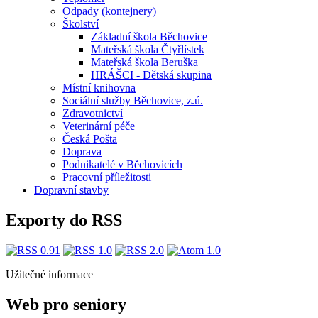
Odpady (kontejnery)
Školství
Základní škola Běchovice
Mateřská škola Čtyřlístek
Mateřská škola Beruška
HRÁŠCI - Dětská skupina
Místní knihovna
Sociální služby Běchovice, z.ú.
Zdravotnictví
Veterinární péče
Česká Pošta
Doprava
Podnikatelé v Běchovicích
Pracovní příležitosti
Dopravní stavby
Exporty do RSS
Užitečné informace
Web pro seniory