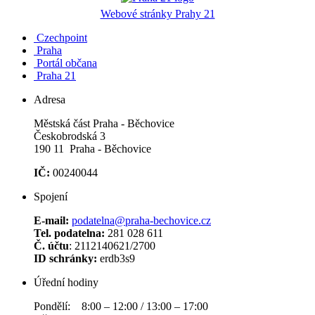
Webové stránky Prahy 21
Czechpoint
Praha
Portál občana
Praha 21
Adresa
Městská část Praha - Běchovice
Českobrodská 3
190 11 Praha - Běchovice
IČ:
00240044
Spojení
E-mail:
podatelna@praha-bechovice.cz
Tel. podatelna:
281 028 611
Č. účtu
: 2112140621/2700
ID schránky:
erdb3s9
Úřední hodiny
Pondělí: 8:00 – 12:00 / 13:00 – 17:00