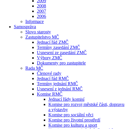
2009
2008
2007
2006
Informace
Samospráva
Slovo starosty
Zastupitelstvo MČ
Jednací řád ZMČ
Termíny zasedání ZMČ
Usnesení ze zasedání ZMČ
Výbory ZMČ
Dokumenty pro zastupitele
Rada MČ
Členové rady
Jednací řád RMČ
Termíny jednání RMČ
Usnesení z jednání RMČ
Komise RMČ
Jednací řády komisí
Komise pro rozvoj městské části, dopravu
a výstavby
Komise pro sociální věci
Komise pro životní prostředí
Komise pro kulturu a sport