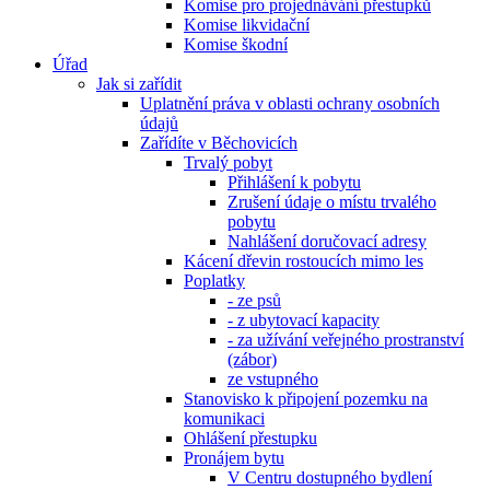
Komise pro projednávání přestupků
Komise likvidační
Komise škodní
Úřad
Jak si zařídit
Uplatnění práva v oblasti ochrany osobních
údajů
Zařídíte v Běchovicích
Trvalý pobyt
Přihlášení k pobytu
Zrušení údaje o místu trvalého
pobytu
Nahlášení doručovací adresy
Kácení dřevin rostoucích mimo les
Poplatky
- ze psů
- z ubytovací kapacity
- za užívání veřejného prostranství
(zábor)
ze vstupného
Stanovisko k připojení pozemku na
komunikaci
Ohlášení přestupku
Pronájem bytu
V Centru dostupného bydlení