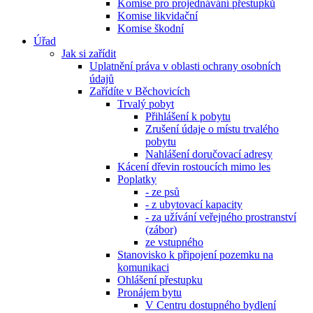
Komise pro projednávání přestupků
Komise likvidační
Komise škodní
Úřad
Jak si zařídit
Uplatnění práva v oblasti ochrany osobních
údajů
Zařídíte v Běchovicích
Trvalý pobyt
Přihlášení k pobytu
Zrušení údaje o místu trvalého
pobytu
Nahlášení doručovací adresy
Kácení dřevin rostoucích mimo les
Poplatky
- ze psů
- z ubytovací kapacity
- za užívání veřejného prostranství
(zábor)
ze vstupného
Stanovisko k připojení pozemku na
komunikaci
Ohlášení přestupku
Pronájem bytu
V Centru dostupného bydlení