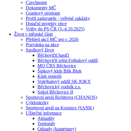
Czechpoint
Dokumenty MČ
Grantový program
Profil zadavatele - veřejné zakázky
Dotační projekty obce
Volby do PS ČR (3.-4.10.2025)
Život v městské části
Přehled akcí MČ pro r. 2026
Pozvánka na akce
Spolkový život
Běchovičtí hasiči
Běchovičtí sršni-Fotbalový oddíl
MO ČRS Běchovice
Šipkový klub Blik Blok
Klub seniorů
Volejbalový oddíl SK JOKY
Běchovický vodník z.s.
Sokol Běchovice II
Sportovní areál Richtrova (CHANOS)
Cyklostezky
Sportovní areál na Korunce (SANK)
Užitečné informace
Aktuality
Teploměr
Odpady (kontejnery)