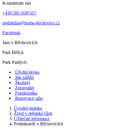
Kontaktujte nás
+420 281 028 611
podatelna@praha-bechovice.cz
Facebook
Jaro v Běchovicích
Park Běžců
Park Padlých
Úřední deska
Jak zařídit
Školství
Zpravodaj
Fotokronika
Rezervace sálu
Úvodní stránka
Život v městské části
Užitečné informace
Podnikatelé v Běchovicích