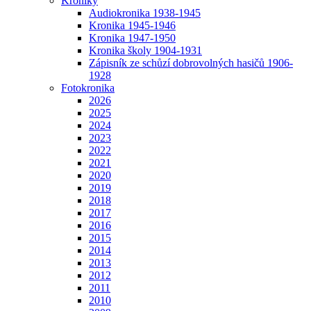
Kroniky
Audiokronika 1938-1945
Kronika 1945-1946
Kronika 1947-1950
Kronika školy 1904-1931
Zápisník ze schůzí dobrovolných hasičů 1906-
1928
Fotokronika
2026
2025
2024
2023
2022
2021
2020
2019
2018
2017
2016
2015
2014
2013
2012
2011
2010