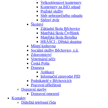
Velkoobjemové kontejnery
Kontejnery na BIO odpad
Pražské služby
Sběr nebezpečného odpadu
Sběrný dvůr
Školství
Základní škola Běchovice
Mateřská škola Čtyřlístek
Mateřská škola Beruška
HRÁŠCI - Dětská skupina
Místní knihovna
Sociální služby Běchovice, z.ú.
Zdravotnictví
Veterinární péče
Česká Pošta
Doprava
Aplikace
Informační zpravodaj PID
Podnikatelé v Běchovicích
Pracovní příležitosti
Dopravní stavby
Dopravní omezení
Kontakty
Důležitá telefonní čísla