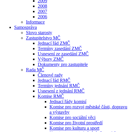
2009
2008
2007
2006
Informace
Samospráva
Slovo starosty
Zastupitelstvo MČ
Jednací řád ZMČ
Termíny zasedání ZMČ
Usnesení ze zasedání ZMČ
Výbory ZMČ
Dokumenty pro zastupitele
Rada MČ
Členové rady
Jednací řád RMČ
Termíny jednání RMČ
Usnesení z jednání RMČ
Komise RMČ
Jednací řády komisí
Komise pro rozvoj městské části, dopravu
a výstavby
Komise pro sociální věci
Komise pro životní prostředí
Komise pro kulturu a sport