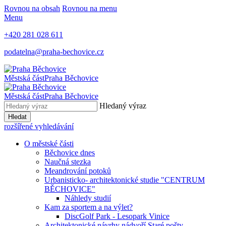
Rovnou na obsah
Rovnou na menu
Menu
+420 281 028 611
podatelna@praha-bechovice.cz
Městská část
Praha Běchovice
Městská část
Praha Běchovice
Hledaný výraz
Hledat
rozšířené vyhledávání
O městské části
Běchovice dnes
Naučná stezka
Meandrování potoků
Urbanisticko- architektonické studie "CENTRUM
BĚCHOVICE"
Náhledy studií
Kam za sportem a na výlet?
DiscGolf Park - Lesopark Vinice
Architektonické návrhy nádvoří Staré pošty