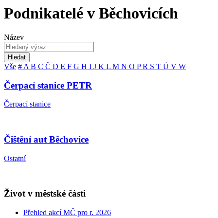
Podnikatelé v Běchovicích
Název
Hledat
Vše
#
A
B
C
Č
D
E
F
G
H
I
J
K
L
M
N
O
P
R
S
T
Ú
V
W
Čerpací stanice PETR
Čerpací stanice
Čištění aut Běchovice
Ostatní
Život v městské části
Přehled akcí MČ pro r. 2026