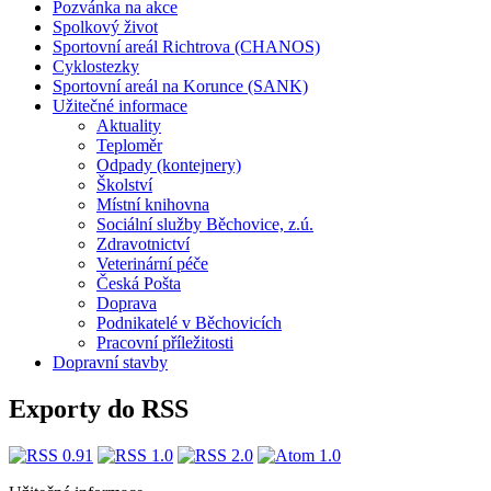
Pozvánka na akce
Spolkový život
Sportovní areál Richtrova (CHANOS)
Cyklostezky
Sportovní areál na Korunce (SANK)
Užitečné informace
Aktuality
Teploměr
Odpady (kontejnery)
Školství
Místní knihovna
Sociální služby Běchovice, z.ú.
Zdravotnictví
Veterinární péče
Česká Pošta
Doprava
Podnikatelé v Běchovicích
Pracovní příležitosti
Dopravní stavby
Exporty do RSS