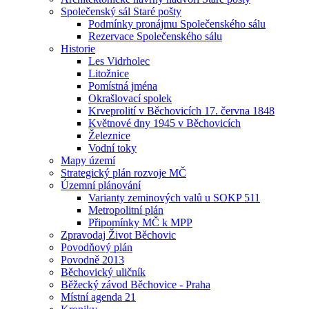
Společenský sál Staré pošty
Podmínky pronájmu Společenského sálu
Rezervace Společenského sálu
Historie
Les Vidrholec
Litožnice
Pomístná jména
Okrašlovací spolek
Krveprolití v Běchovicích 17. června 1848
Květnové dny 1945 v Běchovicích
Železnice
Vodní toky
Mapy území
Strategický plán rozvoje MČ
Územní plánování
Varianty zeminových valů u SOKP 511
Metropolitní plán
Připomínky MČ k MPP
Zpravodaj Život Běchovic
Povodňový plán
Povodně 2013
Běchovický uličník
Běžecký závod Běchovice - Praha
Místní agenda 21