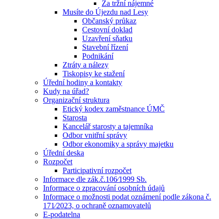
Za tržní nájemné
Musíte do Újezdu nad Lesy
Občanský průkaz
Cestovní doklad
Uzavření sňatku
Stavební řízení
Podnikání
Ztráty a nálezy
Tiskopisy ke stažení
Úřední hodiny a kontakty
Kudy na úřad?
Organizační struktura
Etický kodex zaměstnance ÚMČ
Starosta
Kancelář starosty a tajemníka
Odbor vnitřní správy
Odbor ekonomiky a správy majetku
Úřední deska
Rozpočet
Participativní rozpočet
Informace dle zák.č.106⁄1999 Sb.
Informace o zpracování osobních údajů
Informace o možnosti podat oznámení podle zákona č.
171⁄2023, o ochraně oznamovatelů
E-podatelna