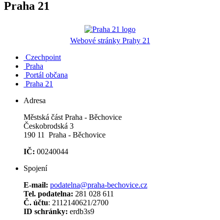
Praha 21
Webové stránky Prahy 21
Czechpoint
Praha
Portál občana
Praha 21
Adresa
Městská část Praha - Běchovice
Českobrodská 3
190 11 Praha - Běchovice
IČ:
00240044
Spojení
E-mail:
podatelna@praha-bechovice.cz
Tel. podatelna:
281 028 611
Č. účtu
: 2112140621/2700
ID schránky:
erdb3s9