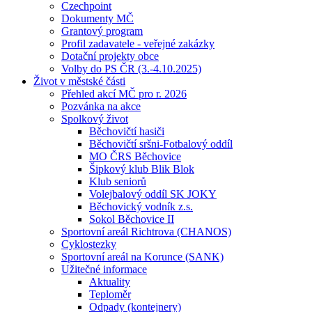
Czechpoint
Dokumenty MČ
Grantový program
Profil zadavatele - veřejné zakázky
Dotační projekty obce
Volby do PS ČR (3.-4.10.2025)
Život v městské části
Přehled akcí MČ pro r. 2026
Pozvánka na akce
Spolkový život
Běchovičtí hasiči
Běchovičtí sršni-Fotbalový oddíl
MO ČRS Běchovice
Šipkový klub Blik Blok
Klub seniorů
Volejbalový oddíl SK JOKY
Běchovický vodník z.s.
Sokol Běchovice II
Sportovní areál Richtrova (CHANOS)
Cyklostezky
Sportovní areál na Korunce (SANK)
Užitečné informace
Aktuality
Teploměr
Odpady (kontejnery)