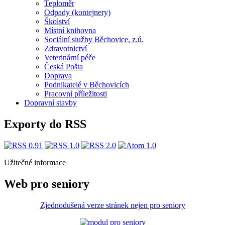
Teploměr
Odpady (kontejnery)
Školství
Místní knihovna
Sociální služby Běchovice, z.ú.
Zdravotnictví
Veterinární péče
Česká Pošta
Doprava
Podnikatelé v Běchovicích
Pracovní příležitosti
Dopravní stavby
Exporty do RSS
Užitečné informace
Web pro seniory
Zjednodušená verze stránek nejen pro seniory