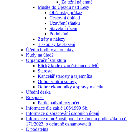
Za tržní nájemné
Musíte do Újezdu nad Lesy
Občanský průkaz
Cestovní doklad
Uzavření sňatku
Stavební řízení
Podnikání
Ztráty a nálezy
Tiskopisy ke stažení
Úřední hodiny a kontakty
Kudy na úřad?
Organizační struktura
Etický kodex zaměstnance ÚMČ
Starosta
Kancelář starosty a tajemníka
Odbor vnitřní správy
Odbor ekonomiky a správy majetku
Úřední deska
Rozpočet
Participativní rozpočet
Informace dle zák.č.106⁄1999 Sb.
Informace o zpracování osobních údajů
Informace o možnosti podat oznámení podle zákona č.
171⁄2023, o ochraně oznamovatelů
E-podatelna