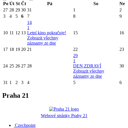
Po
Út
St
Čt
Pá
So
Ne
27
28
29
30
31
1
2
3
4
5
6
7
8
9
14
1
10
11
12
13
Letní kino pokračuje!
15
16
Zobrazit všechny
záznamy ze dne
17
18
19
20
21
22
23
29
1
24
25
26
27
28
DEN ZDRAVÍ
30
Zobrazit všechny
záznamy ze dne
31
1
2
3
4
5
6
Praha 21
Webové stránky Prahy 21
Czechpoint