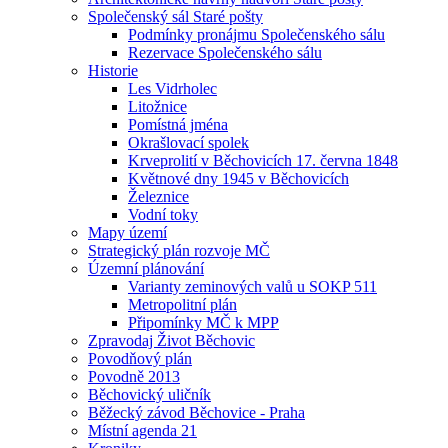
Společenský sál Staré pošty
Podmínky pronájmu Společenského sálu
Rezervace Společenského sálu
Historie
Les Vidrholec
Litožnice
Pomístná jména
Okrašlovací spolek
Krveprolití v Běchovicích 17. června 1848
Květnové dny 1945 v Běchovicích
Železnice
Vodní toky
Mapy území
Strategický plán rozvoje MČ
Územní plánování
Varianty zeminových valů u SOKP 511
Metropolitní plán
Připomínky MČ k MPP
Zpravodaj Život Běchovic
Povodňový plán
Povodně 2013
Běchovický uličník
Běžecký závod Běchovice - Praha
Místní agenda 21