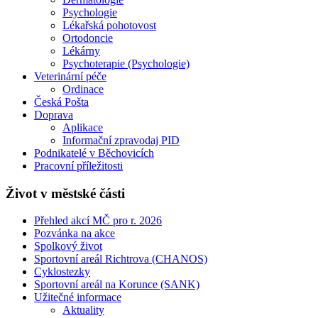
Psychologie
Lékařská pohotovost
Ortodoncie
Lékárny
Psychoterapie (Psychologie)
Veterinární péče
Ordinace
Česká Pošta
Doprava
Aplikace
Informační zpravodaj PID
Podnikatelé v Běchovicích
Pracovní příležitosti
Život v městské části
Přehled akcí MČ pro r. 2026
Pozvánka na akce
Spolkový život
Sportovní areál Richtrova (CHANOS)
Cyklostezky
Sportovní areál na Korunce (SANK)
Užitečné informace
Aktuality