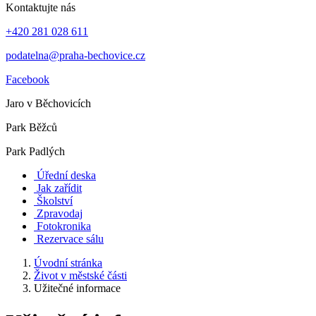
Kontaktujte nás
+420 281 028 611
podatelna@praha-bechovice.cz
Facebook
Jaro v Běchovicích
Park Běžců
Park Padlých
Úřední deska
Jak zařídit
Školství
Zpravodaj
Fotokronika
Rezervace sálu
Úvodní stránka
Život v městské části
Užitečné informace