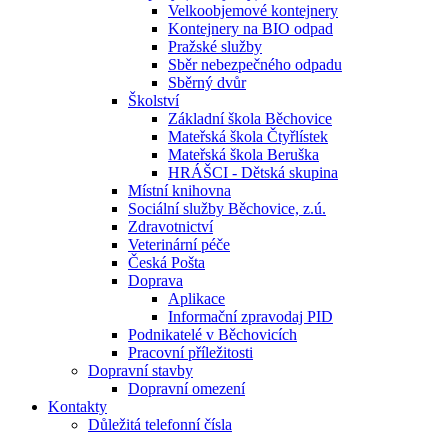
Velkoobjemové kontejnery
Kontejnery na BIO odpad
Pražské služby
Sběr nebezpečného odpadu
Sběrný dvůr
Školství
Základní škola Běchovice
Mateřská škola Čtyřlístek
Mateřská škola Beruška
HRÁŠCI - Dětská skupina
Místní knihovna
Sociální služby Běchovice, z.ú.
Zdravotnictví
Veterinární péče
Česká Pošta
Doprava
Aplikace
Informační zpravodaj PID
Podnikatelé v Běchovicích
Pracovní příležitosti
Dopravní stavby
Dopravní omezení
Kontakty
Důležitá telefonní čísla