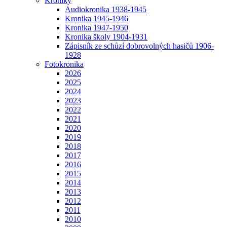
Kroniky
Audiokronika 1938-1945
Kronika 1945-1946
Kronika 1947-1950
Kronika školy 1904-1931
Zápisník ze schůzí dobrovolných hasičů 1906-
1928
Fotokronika
2026
2025
2024
2023
2022
2021
2020
2019
2018
2017
2016
2015
2014
2013
2012
2011
2010