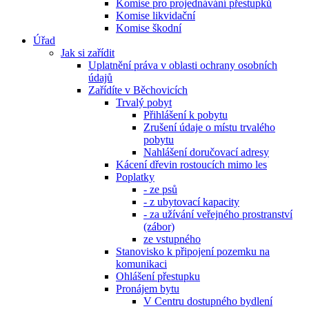
Komise pro projednávání přestupků
Komise likvidační
Komise škodní
Úřad
Jak si zařídit
Uplatnění práva v oblasti ochrany osobních
údajů
Zařídíte v Běchovicích
Trvalý pobyt
Přihlášení k pobytu
Zrušení údaje o místu trvalého
pobytu
Nahlášení doručovací adresy
Kácení dřevin rostoucích mimo les
Poplatky
- ze psů
- z ubytovací kapacity
- za užívání veřejného prostranství
(zábor)
ze vstupného
Stanovisko k připojení pozemku na
komunikaci
Ohlášení přestupku
Pronájem bytu
V Centru dostupného bydlení