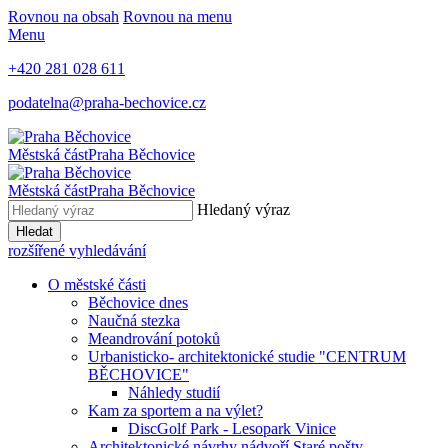
Rovnou na obsah
Rovnou na menu
Menu
+420 281 028 611
podatelna@praha-bechovice.cz
Městská část
Praha Běchovice
Městská část
Praha Běchovice
Hledaný výraz
Hledat
rozšířené vyhledávání
O městské části
Běchovice dnes
Naučná stezka
Meandrování potoků
Urbanisticko- architektonické studie "CENTRUM
BĚCHOVICE"
Náhledy studií
Kam za sportem a na výlet?
DiscGolf Park - Lesopark Vinice
Architektonické návrhy nádvoří Staré pošty