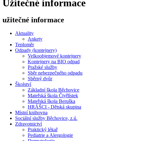
Užitečné informace
užitečné informace
Aktuality
Ankety
Teploměr
Odpady (kontejnery)
Velkoobjemové kontejnery
Kontejnery na BIO odpad
Pražské služby
Sběr nebezpečného odpadu
Sběrný dvůr
Školství
Základní škola Běchovice
Mateřská škola Čtyřlístek
Mateřská škola Beruška
HRÁŠCI - Dětská skupina
Místní knihovna
Sociální služby Běchovice, z.ú.
Zdravotnictví
Praktický lékař
Pediatrie a Alergologie
Dermatologie