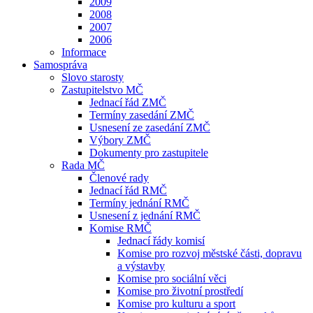
2009
2008
2007
2006
Informace
Samospráva
Slovo starosty
Zastupitelstvo MČ
Jednací řád ZMČ
Termíny zasedání ZMČ
Usnesení ze zasedání ZMČ
Výbory ZMČ
Dokumenty pro zastupitele
Rada MČ
Členové rady
Jednací řád RMČ
Termíny jednání RMČ
Usnesení z jednání RMČ
Komise RMČ
Jednací řády komisí
Komise pro rozvoj městské části, dopravu
a výstavby
Komise pro sociální věci
Komise pro životní prostředí
Komise pro kulturu a sport