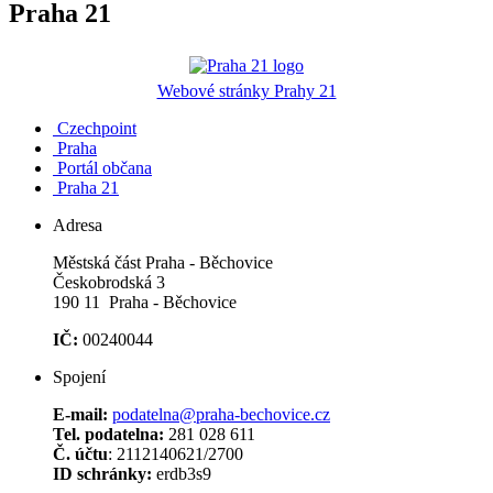
Praha 21
Webové stránky Prahy 21
Czechpoint
Praha
Portál občana
Praha 21
Adresa
Městská část Praha - Běchovice
Českobrodská 3
190 11 Praha - Běchovice
IČ:
00240044
Spojení
E-mail:
podatelna@praha-bechovice.cz
Tel. podatelna:
281 028 611
Č. účtu
: 2112140621/2700
ID schránky:
erdb3s9