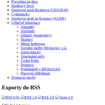
Pozvánka na akce
Spolkový život
Sportovní areál Richtrova (CHANOS)
Cyklostezky
Sportovní areál na Korunce (SANK)
Užitečné informace
Aktuality
Teploměr
Odpady (kontejnery)
Školství
Místní knihovna
Sociální služby Běchovice, z.ú.
Zdravotnictví
Veterinární péče
Česká Pošta
Doprava
Podnikatelé v Běchovicích
Pracovní příležitosti
Dopravní stavby
Exporty do RSS