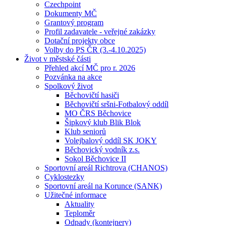
Czechpoint
Dokumenty MČ
Grantový program
Profil zadavatele - veřejné zakázky
Dotační projekty obce
Volby do PS ČR (3.-4.10.2025)
Život v městské části
Přehled akcí MČ pro r. 2026
Pozvánka na akce
Spolkový život
Běchovičtí hasiči
Běchovičtí sršni-Fotbalový oddíl
MO ČRS Běchovice
Šipkový klub Blik Blok
Klub seniorů
Volejbalový oddíl SK JOKY
Běchovický vodník z.s.
Sokol Běchovice II
Sportovní areál Richtrova (CHANOS)
Cyklostezky
Sportovní areál na Korunce (SANK)
Užitečné informace
Aktuality
Teploměr
Odpady (kontejnery)