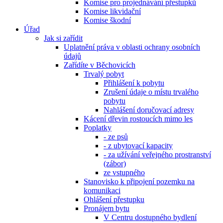
Komise pro projednávání přestupků
Komise likvidační
Komise škodní
Úřad
Jak si zařídit
Uplatnění práva v oblasti ochrany osobních
údajů
Zařídíte v Běchovicích
Trvalý pobyt
Přihlášení k pobytu
Zrušení údaje o místu trvalého
pobytu
Nahlášení doručovací adresy
Kácení dřevin rostoucích mimo les
Poplatky
- ze psů
- z ubytovací kapacity
- za užívání veřejného prostranství
(zábor)
ze vstupného
Stanovisko k připojení pozemku na
komunikaci
Ohlášení přestupku
Pronájem bytu
V Centru dostupného bydlení