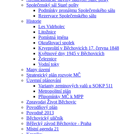
Společenský sál Staré pošty
Podmínky pronájmu Společenského sálu
Rezervace Společenského sálu
Historie
Les Vidrholec
Litožnice
Pomístná jména
Okrašlovací spolek
Krveprolití v Běchovicích 17. června 1848
Květnové dny 1945 v Běchovicích
Železnice
Vodní toky
Mapy území
Strategický plán rozvoje MČ
Územní plánování
Varianty zeminových valů u SOKP 511
Metropolitní plán
Připomínky MČ k MPP
Zpravodaj Život Běchovic
Povodňový plán
Povodně 2013
Běchovický uličník
Běžecký závod Běchovice - Praha
Místní agenda 21