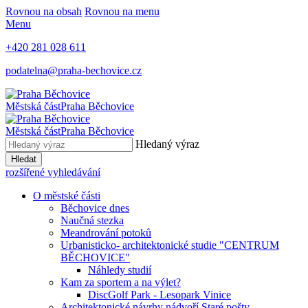
Rovnou na obsah
Rovnou na menu
Menu
+420 281 028 611
podatelna@praha-bechovice.cz
Městská část
Praha Běchovice
Městská část
Praha Běchovice
Hledaný výraz
Hledat
rozšířené vyhledávání
O městské části
Běchovice dnes
Naučná stezka
Meandrování potoků
Urbanisticko- architektonické studie "CENTRUM
BĚCHOVICE"
Náhledy studií
Kam za sportem a na výlet?
DiscGolf Park - Lesopark Vinice
Architektonické návrhy nádvoří Staré pošty