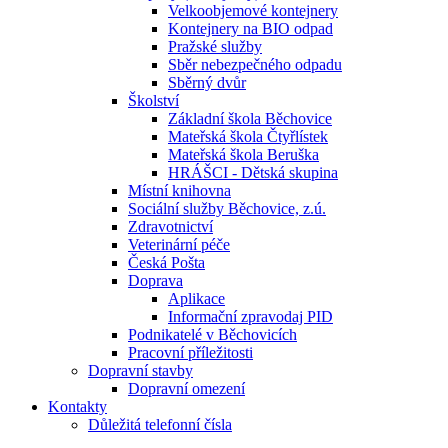
Velkoobjemové kontejnery
Kontejnery na BIO odpad
Pražské služby
Sběr nebezpečného odpadu
Sběrný dvůr
Školství
Základní škola Běchovice
Mateřská škola Čtyřlístek
Mateřská škola Beruška
HRÁŠCI - Dětská skupina
Místní knihovna
Sociální služby Běchovice, z.ú.
Zdravotnictví
Veterinární péče
Česká Pošta
Doprava
Aplikace
Informační zpravodaj PID
Podnikatelé v Běchovicích
Pracovní příležitosti
Dopravní stavby
Dopravní omezení
Kontakty
Důležitá telefonní čísla