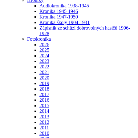
Kroniky
Audiokronika 1938-1945
Kronika 1945-1946
Kronika 1947-1950
Kronika školy 1904-1931
Zápisník ze schůzí dobrovolných hasičů 1906-
1928
Fotokronika
2026
2025
2024
2023
2022
2021
2020
2019
2018
2017
2016
2015
2014
2013
2012
2011
2010