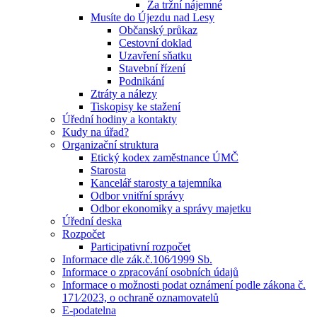
Za tržní nájemné
Musíte do Újezdu nad Lesy
Občanský průkaz
Cestovní doklad
Uzavření sňatku
Stavební řízení
Podnikání
Ztráty a nálezy
Tiskopisy ke stažení
Úřední hodiny a kontakty
Kudy na úřad?
Organizační struktura
Etický kodex zaměstnance ÚMČ
Starosta
Kancelář starosty a tajemníka
Odbor vnitřní správy
Odbor ekonomiky a správy majetku
Úřední deska
Rozpočet
Participativní rozpočet
Informace dle zák.č.106⁄1999 Sb.
Informace o zpracování osobních údajů
Informace o možnosti podat oznámení podle zákona č.
171⁄2023, o ochraně oznamovatelů
E-podatelna