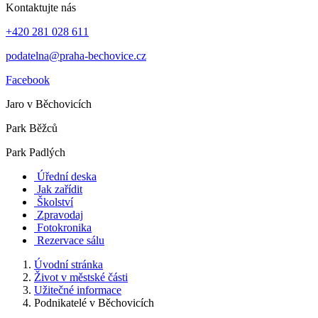
Kontaktujte nás
+420 281 028 611
podatelna@praha-bechovice.cz
Facebook
Jaro v Běchovicích
Park Běžců
Park Padlých
Úřední deska
Jak zařídit
Školství
Zpravodaj
Fotokronika
Rezervace sálu
Úvodní stránka
Život v městské části
Užitečné informace
Podnikatelé v Běchovicích