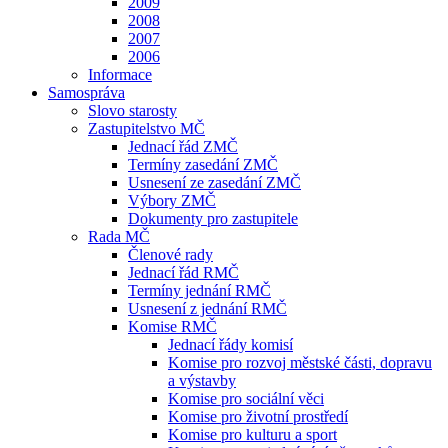
2009
2008
2007
2006
Informace
Samospráva
Slovo starosty
Zastupitelstvo MČ
Jednací řád ZMČ
Termíny zasedání ZMČ
Usnesení ze zasedání ZMČ
Výbory ZMČ
Dokumenty pro zastupitele
Rada MČ
Členové rady
Jednací řád RMČ
Termíny jednání RMČ
Usnesení z jednání RMČ
Komise RMČ
Jednací řády komisí
Komise pro rozvoj městské části, dopravu
a výstavby
Komise pro sociální věci
Komise pro životní prostředí
Komise pro kulturu a sport