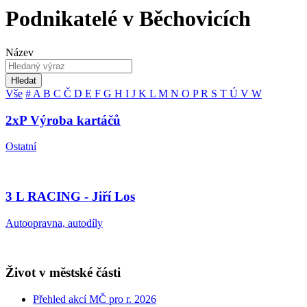
Podnikatelé v Běchovicích
Název
Hledat
Vše
#
A
B
C
Č
D
E
F
G
H
I
J
K
L
M
N
O
P
R
S
T
Ú
V
W
2xP Výroba kartáčů
Ostatní
3 L RACING - Jiří Los
Autoopravna, autodíly
Život v městské části
Přehled akcí MČ pro r. 2026