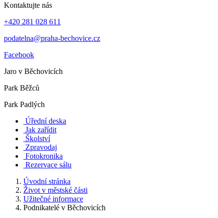
Kontaktujte nás
+420 281 028 611
podatelna@praha-bechovice.cz
Facebook
Jaro v Běchovicích
Park Běžců
Park Padlých
Úřední deska
Jak zařídit
Školství
Zpravodaj
Fotokronika
Rezervace sálu
Úvodní stránka
Život v městské části
Užitečné informace
Podnikatelé v Běchovicích