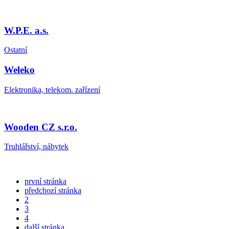
W.P.E. a.s.
Ostatní
Weleko
Elektronika, telekom. zařízení
Wooden CZ s.r.o.
Truhlářství, nábytek
první stránka
předchozí stránka
2
3
4
další stránka