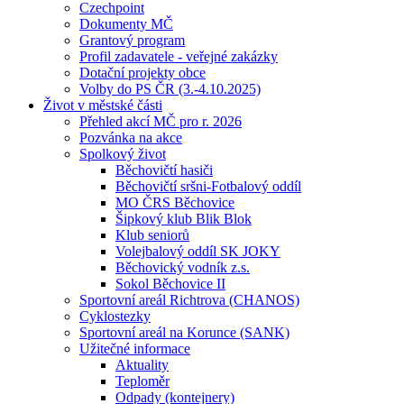
Czechpoint
Dokumenty MČ
Grantový program
Profil zadavatele - veřejné zakázky
Dotační projekty obce
Volby do PS ČR (3.-4.10.2025)
Život v městské části
Přehled akcí MČ pro r. 2026
Pozvánka na akce
Spolkový život
Běchovičtí hasiči
Běchovičtí sršni-Fotbalový oddíl
MO ČRS Běchovice
Šipkový klub Blik Blok
Klub seniorů
Volejbalový oddíl SK JOKY
Běchovický vodník z.s.
Sokol Běchovice II
Sportovní areál Richtrova (CHANOS)
Cyklostezky
Sportovní areál na Korunce (SANK)
Užitečné informace
Aktuality
Teploměr
Odpady (kontejnery)