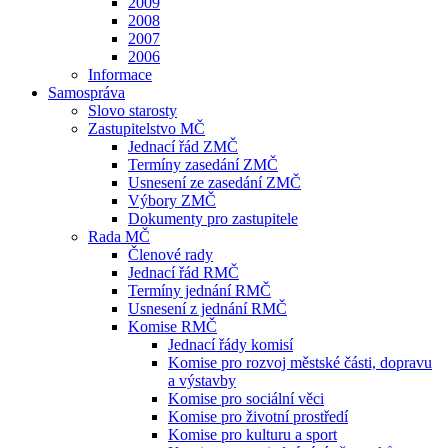
2009
2008
2007
2006
Informace
Samospráva
Slovo starosty
Zastupitelstvo MČ
Jednací řád ZMČ
Termíny zasedání ZMČ
Usnesení ze zasedání ZMČ
Výbory ZMČ
Dokumenty pro zastupitele
Rada MČ
Členové rady
Jednací řád RMČ
Termíny jednání RMČ
Usnesení z jednání RMČ
Komise RMČ
Jednací řády komisí
Komise pro rozvoj městské části, dopravu
a výstavby
Komise pro sociální věci
Komise pro životní prostředí
Komise pro kulturu a sport