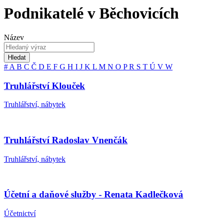
Podnikatelé v Běchovicích
Název
Hledat
#
A
B
C
Č
D
E
F
G
H
I
J
K
L
M
N
O
P
R
S
T
Ú
V
W
Truhlářství Klouček
Truhlářství, nábytek
Truhlářství Radoslav Vnenčák
Truhlářství, nábytek
Účetní a daňové služby - Renata Kadlečková
Účetnictví