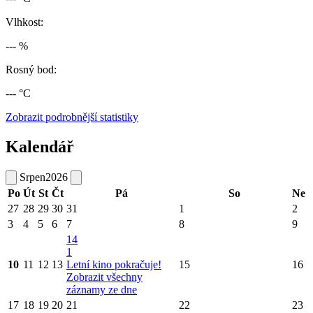
Vlhkost:
--- %
Rosný bod:
--- °C
Zobrazit podrobnější statistiky
Kalendář
Srpen
2026
Po
Út
St
Čt
Pá
So
Ne
27
28
29
30
31
1
2
3
4
5
6
7
8
9
14
1
10
11
12
13
Letní kino pokračuje!
15
16
Zobrazit všechny
záznamy ze dne
17
18
19
20
21
22
23