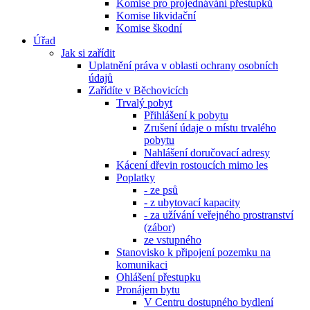
Komise pro projednávání přestupků
Komise likvidační
Komise škodní
Úřad
Jak si zařídit
Uplatnění práva v oblasti ochrany osobních
údajů
Zařídíte v Běchovicích
Trvalý pobyt
Přihlášení k pobytu
Zrušení údaje o místu trvalého
pobytu
Nahlášení doručovací adresy
Kácení dřevin rostoucích mimo les
Poplatky
- ze psů
- z ubytovací kapacity
- za užívání veřejného prostranství
(zábor)
ze vstupného
Stanovisko k připojení pozemku na
komunikaci
Ohlášení přestupku
Pronájem bytu
V Centru dostupného bydlení