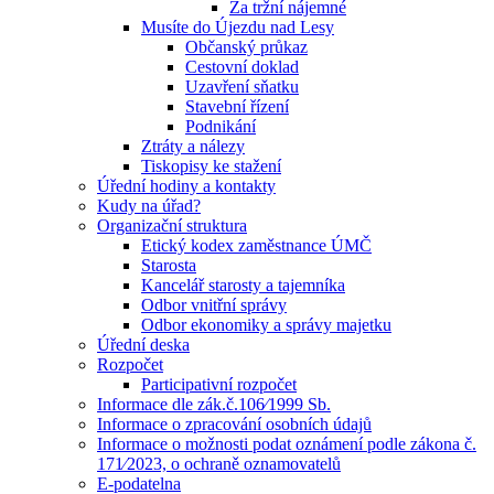
Za tržní nájemné
Musíte do Újezdu nad Lesy
Občanský průkaz
Cestovní doklad
Uzavření sňatku
Stavební řízení
Podnikání
Ztráty a nálezy
Tiskopisy ke stažení
Úřední hodiny a kontakty
Kudy na úřad?
Organizační struktura
Etický kodex zaměstnance ÚMČ
Starosta
Kancelář starosty a tajemníka
Odbor vnitřní správy
Odbor ekonomiky a správy majetku
Úřední deska
Rozpočet
Participativní rozpočet
Informace dle zák.č.106⁄1999 Sb.
Informace o zpracování osobních údajů
Informace o možnosti podat oznámení podle zákona č.
171⁄2023, o ochraně oznamovatelů
E-podatelna