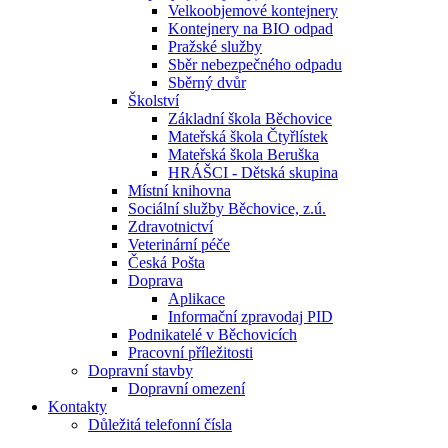
Velkoobjemové kontejnery
Kontejnery na BIO odpad
Pražské služby
Sběr nebezpečného odpadu
Sběrný dvůr
Školství
Základní škola Běchovice
Mateřská škola Čtyřlístek
Mateřská škola Beruška
HRÁŠCI - Dětská skupina
Místní knihovna
Sociální služby Běchovice, z.ú.
Zdravotnictví
Veterinární péče
Česká Pošta
Doprava
Aplikace
Informační zpravodaj PID
Podnikatelé v Běchovicích
Pracovní příležitosti
Dopravní stavby
Dopravní omezení
Kontakty
Důležitá telefonní čísla