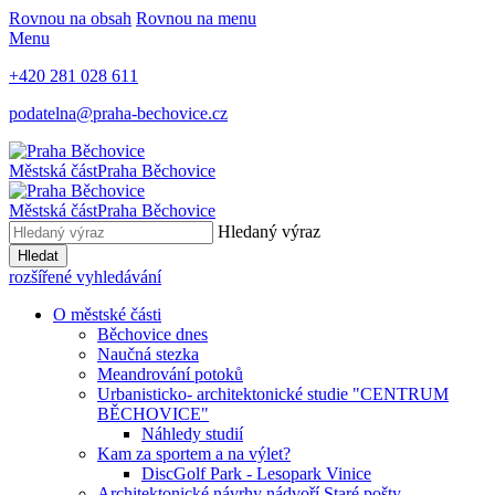
Rovnou na obsah
Rovnou na menu
Menu
+420 281 028 611
podatelna@praha-bechovice.cz
Městská část
Praha Běchovice
Městská část
Praha Běchovice
Hledaný výraz
Hledat
rozšířené vyhledávání
O městské části
Běchovice dnes
Naučná stezka
Meandrování potoků
Urbanisticko- architektonické studie "CENTRUM
BĚCHOVICE"
Náhledy studií
Kam za sportem a na výlet?
DiscGolf Park - Lesopark Vinice
Architektonické návrhy nádvoří Staré pošty