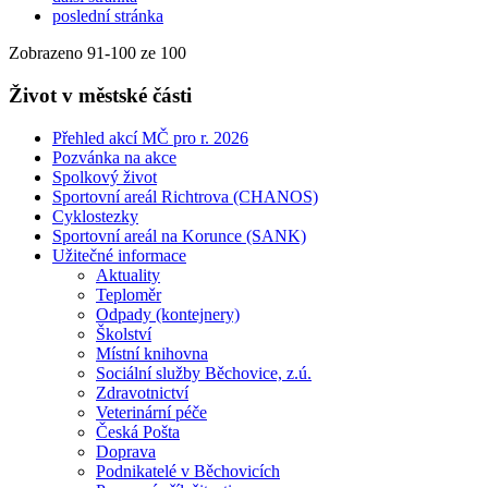
poslední stránka
Zobrazeno
91
-
100
ze 100
Život v městské části
Přehled akcí MČ pro r. 2026
Pozvánka na akce
Spolkový život
Sportovní areál Richtrova (CHANOS)
Cyklostezky
Sportovní areál na Korunce (SANK)
Užitečné informace
Aktuality
Teploměr
Odpady (kontejnery)
Školství
Místní knihovna
Sociální služby Běchovice, z.ú.
Zdravotnictví
Veterinární péče
Česká Pošta
Doprava
Podnikatelé v Běchovicích