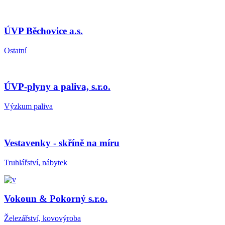
ÚVP Běchovice a.s.
Ostatní
ÚVP-plyny a paliva, s.r.o.
Výzkum paliva
Vestavenky - skříně na míru
Truhlářství, nábytek
Vokoun & Pokorný s.r.o.
Železářství, kovovýroba