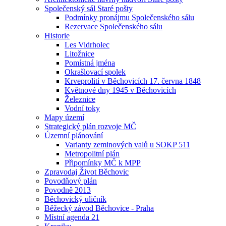
Společenský sál Staré pošty
Podmínky pronájmu Společenského sálu
Rezervace Společenského sálu
Historie
Les Vidrholec
Litožnice
Pomístná jména
Okrašlovací spolek
Krveprolití v Běchovicích 17. června 1848
Květnové dny 1945 v Běchovicích
Železnice
Vodní toky
Mapy území
Strategický plán rozvoje MČ
Územní plánování
Varianty zeminových valů u SOKP 511
Metropolitní plán
Připomínky MČ k MPP
Zpravodaj Život Běchovic
Povodňový plán
Povodně 2013
Běchovický uličník
Běžecký závod Běchovice - Praha
Místní agenda 21