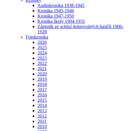
Kroniky
Audiokronika 1938-1945
Kronika 1945-1946
Kronika 1947-1950
Kronika školy 1904-1931
Zápisník ze schůzí dobrovolných hasičů 1906-
1928
Fotokronika
2026
2025
2024
2023
2022
2021
2020
2019
2018
2017
2016
2015
2014
2013
2012
2011
2010