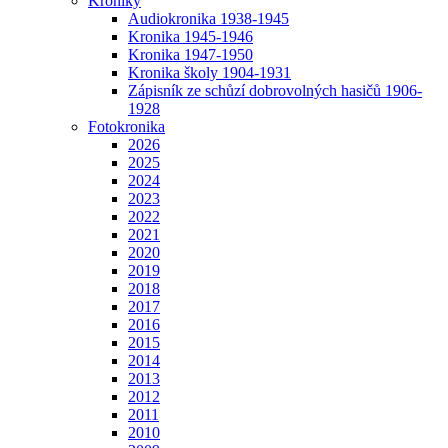
Kroniky
Audiokronika 1938-1945
Kronika 1945-1946
Kronika 1947-1950
Kronika školy 1904-1931
Zápisník ze schůzí dobrovolných hasičů 1906-
1928
Fotokronika
2026
2025
2024
2023
2022
2021
2020
2019
2018
2017
2016
2015
2014
2013
2012
2011
2010