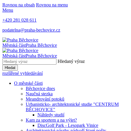
Rovnou na obsah
Rovnou na menu
Menu
+420 281 028 611
podatelna@praha-bechovice.cz
Městská část
Praha Běchovice
Městská část
Praha Běchovice
Hledaný výraz
Hledat
rozšířené vyhledávání
O městské části
Běchovice dnes
Naučná stezka
Meandrování potoků
Urbanisticko- architektonické studie "CENTRUM
BĚCHOVICE"
Náhledy studií
Kam za sportem a na výlet?
DiscGolf Park - Lesopark Vinice
Architektonické návrhy nádvoří Staré pošty