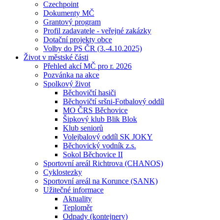
Czechpoint
Dokumenty MČ
Grantový program
Profil zadavatele - veřejné zakázky
Dotační projekty obce
Volby do PS ČR (3.-4.10.2025)
Život v městské části
Přehled akcí MČ pro r. 2026
Pozvánka na akce
Spolkový život
Běchovičtí hasiči
Běchovičtí sršni-Fotbalový oddíl
MO ČRS Běchovice
Šipkový klub Blik Blok
Klub seniorů
Volejbalový oddíl SK JOKY
Běchovický vodník z.s.
Sokol Běchovice II
Sportovní areál Richtrova (CHANOS)
Cyklostezky
Sportovní areál na Korunce (SANK)
Užitečné informace
Aktuality
Teploměr
Odpady (kontejnery)