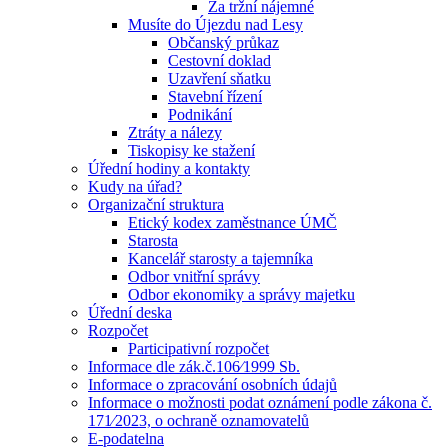
Za tržní nájemné
Musíte do Újezdu nad Lesy
Občanský průkaz
Cestovní doklad
Uzavření sňatku
Stavební řízení
Podnikání
Ztráty a nálezy
Tiskopisy ke stažení
Úřední hodiny a kontakty
Kudy na úřad?
Organizační struktura
Etický kodex zaměstnance ÚMČ
Starosta
Kancelář starosty a tajemníka
Odbor vnitřní správy
Odbor ekonomiky a správy majetku
Úřední deska
Rozpočet
Participativní rozpočet
Informace dle zák.č.106⁄1999 Sb.
Informace o zpracování osobních údajů
Informace o možnosti podat oznámení podle zákona č.
171⁄2023, o ochraně oznamovatelů
E-podatelna