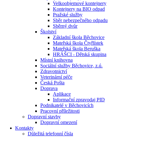
Velkoobjemové kontejnery
Kontejnery na BIO odpad
Pražské služby
Sběr nebezpečného odpadu
Sběrný dvůr
Školství
Základní škola Běchovice
Mateřská škola Čtyřlístek
Mateřská škola Beruška
HRÁŠCI - Dětská skupina
Místní knihovna
Sociální služby Běchovice, z.ú.
Zdravotnictví
Veterinární péče
Česká Pošta
Doprava
Aplikace
Informační zpravodaj PID
Podnikatelé v Běchovicích
Pracovní příležitosti
Dopravní stavby
Dopravní omezení
Kontakty
Důležitá telefonní čísla