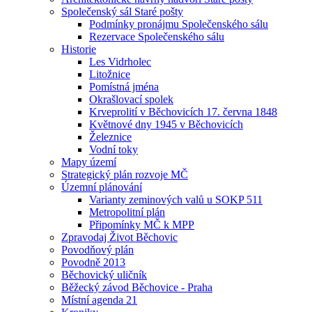
Společenský sál Staré pošty
Podmínky pronájmu Společenského sálu
Rezervace Společenského sálu
Historie
Les Vidrholec
Litožnice
Pomístná jména
Okrašlovací spolek
Krveprolití v Běchovicích 17. června 1848
Květnové dny 1945 v Běchovicích
Železnice
Vodní toky
Mapy území
Strategický plán rozvoje MČ
Územní plánování
Varianty zeminových valů u SOKP 511
Metropolitní plán
Připomínky MČ k MPP
Zpravodaj Život Běchovic
Povodňový plán
Povodně 2013
Běchovický uličník
Běžecký závod Běchovice - Praha
Místní agenda 21