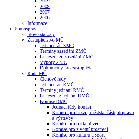
2009
2008
2007
2006
Informace
Samospráva
Slovo starosty
Zastupitelstvo MČ
Jednací řád ZMČ
Termíny zasedání ZMČ
Usnesení ze zasedání ZMČ
Výbory ZMČ
Dokumenty pro zastupitele
Rada MČ
Členové rady
Jednací řád RMČ
Termíny jednání RMČ
Usnesení z jednání RMČ
Komise RMČ
Jednací řády komisí
Komise pro rozvoj městské části, dopravu
a výstavby
Komise pro sociální věci
Komise pro životní prostředí
Komise pro kulturu a sport