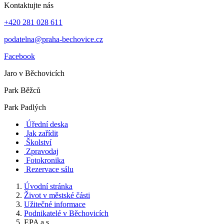
Kontaktujte nás
+420 281 028 611
podatelna@praha-bechovice.cz
Facebook
Jaro v Běchovicích
Park Běžců
Park Padlých
Úřední deska
Jak zařídit
Školství
Zpravodaj
Fotokronika
Rezervace sálu
Úvodní stránka
Život v městské části
Užitečné informace
Podnikatelé v Běchovicích
EPA a.s.