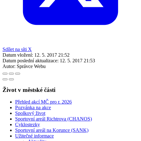
Sdílet na síti X
Datum vložení:
12. 5. 2017 21:52
Datum poslední aktualizace:
12. 5. 2017 21:53
Autor:
Správce Webu
Život v městské části
Přehled akcí MČ pro r. 2026
Pozvánka na akce
Spolkový život
Sportovní areál Richtrova (CHANOS)
Cyklostezky
Sportovní areál na Korunce (SANK)
Užitečné informace