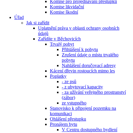
Komise pro projednávání přestupků
Komise likvidační
Komise škodní
Úřad
Jak si zařídit
Uplatnění práva v oblasti ochrany osobních
údajů
Zařídíte v Běchovicích
Trvalý pobyt
Přihlášení k pobytu
Zrušení údaje o místu trvalého
pobytu
Nahlášení doručovací adresy
Kácení dřevin rostoucích mimo les
Poplatky
- ze psů
- z ubytovací kapacity
- za užívání veřejného prostranství
(zábor)
ze vstupného
Stanovisko k připojení pozemku na
komunikaci
Ohlášení přestupku
Pronájem bytu
V Centru dostupného bydlení