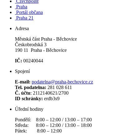
Czechpoint
Praha
Portál občana
Praha 21
Adresa
Městská část Praha - Běchovice
Českobrodská 3
190 11 Praha - Běchovice
IČ:
00240044
Spojení
E-mail:
podatelna@praha-bechovice.cz
Tel. podatelna:
281 028 611
Č. účtu
: 2112140621/2700
ID schránky:
erdb3s9
Úřední hodiny
Pondělí: 8:00 – 12:00 / 13:00 – 17:00
Středa: 8:00 – 12:00 / 13:00 – 18:00
Pátek: 8:00 – 12:00