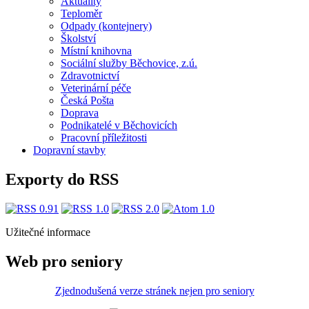
Aktuality
Teploměr
Odpady (kontejnery)
Školství
Místní knihovna
Sociální služby Běchovice, z.ú.
Zdravotnictví
Veterinární péče
Česká Pošta
Doprava
Podnikatelé v Běchovicích
Pracovní příležitosti
Dopravní stavby
Exporty do RSS
Užitečné informace
Web pro seniory
Zjednodušená verze stránek nejen pro seniory