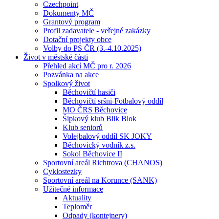
Czechpoint
Dokumenty MČ
Grantový program
Profil zadavatele - veřejné zakázky
Dotační projekty obce
Volby do PS ČR (3.-4.10.2025)
Život v městské části
Přehled akcí MČ pro r. 2026
Pozvánka na akce
Spolkový život
Běchovičtí hasiči
Běchovičtí sršni-Fotbalový oddíl
MO ČRS Běchovice
Šipkový klub Blik Blok
Klub seniorů
Volejbalový oddíl SK JOKY
Běchovický vodník z.s.
Sokol Běchovice II
Sportovní areál Richtrova (CHANOS)
Cyklostezky
Sportovní areál na Korunce (SANK)
Užitečné informace
Aktuality
Teploměr
Odpady (kontejnery)