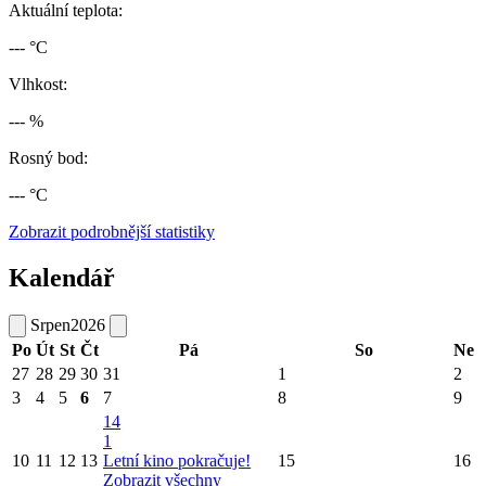
Aktuální teplota:
--- °C
Vlhkost:
--- %
Rosný bod:
--- °C
Zobrazit podrobnější statistiky
Kalendář
Srpen
2026
Po
Út
St
Čt
Pá
So
Ne
27
28
29
30
31
1
2
3
4
5
6
7
8
9
14
1
10
11
12
13
Letní kino pokračuje!
15
16
Zobrazit všechny