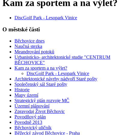
Kam za sportem a na výlet?
DiscGolf Park - Lesopark Vinice
O městské části
Běchovice dnes
Naučná stezka
Meandrování potoků
Urbanisticko- architektonické studie "CENTRUM
BĚCHOVICE"
Kam za sportem a na výlet?
DiscGolf Park - Lesopark Vinice
Architektonické návrhy nádvoří Staré pošty
Společenský sál Staré pošty
Historie
Mapy území
Strategický plán rozvoje MČ
Územní plánování
Zpravodaj Život Běchovic
Povodňový plán
Povodně 2013
Běchovický uličník
Běžecký závod Běchovice - Praha