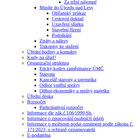
Za tržní nájemné
Musíte do Újezdu nad Lesy
Občanský průkaz
Cestovní doklad
Uzavření sňatku
Stavební řízení
Podnikání
Ztráty a nálezy
Tiskopisy ke stažení
Úřední hodiny a kontakty
Kudy na úřad?
Organizační struktura
Etický kodex zaměstnance ÚMČ
Starosta
Kancelář starosty a tajemníka
Odbor vnitřní správy
Odbor ekonomiky a správy majetku
Úřední deska
Rozpočet
Participativní rozpočet
Informace dle zák.č.106⁄1999 Sb.
Informace o zpracování osobních údajů
Informace o možnosti podat oznámení podle zákona č.
171⁄2023, o ochraně oznamovatelů
E-podatelna