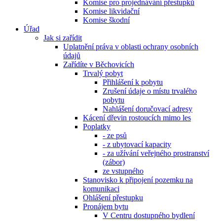
Komise pro projednávání přestupků
Komise likvidační
Komise škodní
Úřad
Jak si zařídit
Uplatnění práva v oblasti ochrany osobních
údajů
Zařídíte v Běchovicích
Trvalý pobyt
Přihlášení k pobytu
Zrušení údaje o místu trvalého
pobytu
Nahlášení doručovací adresy
Kácení dřevin rostoucích mimo les
Poplatky
- ze psů
- z ubytovací kapacity
- za užívání veřejného prostranství
(zábor)
ze vstupného
Stanovisko k připojení pozemku na
komunikaci
Ohlášení přestupku
Pronájem bytu
V Centru dostupného bydlení