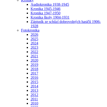
Kroniky
Audiokronika 1938-1945
Kronika 1945-1946
Kronika 1947-1950
Kronika školy 1904-1931
Zápisník ze schůzí dobrovolných hasičů 1906-
1928
Fotokronika
2026
2025
2024
2023
2022
2021
2020
2019
2018
2017
2016
2015
2014
2013
2012
2011
2010