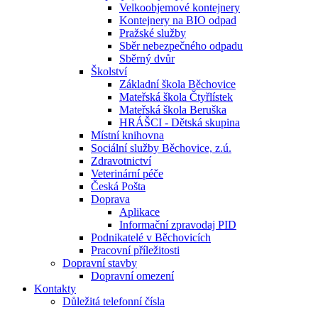
Velkoobjemové kontejnery
Kontejnery na BIO odpad
Pražské služby
Sběr nebezpečného odpadu
Sběrný dvůr
Školství
Základní škola Běchovice
Mateřská škola Čtyřlístek
Mateřská škola Beruška
HRÁŠCI - Dětská skupina
Místní knihovna
Sociální služby Běchovice, z.ú.
Zdravotnictví
Veterinární péče
Česká Pošta
Doprava
Aplikace
Informační zpravodaj PID
Podnikatelé v Běchovicích
Pracovní příležitosti
Dopravní stavby
Dopravní omezení
Kontakty
Důležitá telefonní čísla