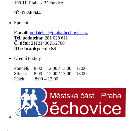
190 11 Praha - Běchovice
IČ:
00240044
Spojení
E-mail:
podatelna@praha-bechovice.cz
Tel. podatelna:
281 028 611
Č. účtu
: 2112140621/2700
ID schránky:
erdb3s9
Úřední hodiny
Pondělí: 8:00 – 12:00 / 13:00 – 17:00
Středa: 8:00 – 12:00 / 13:00 – 18:00
Pátek: 8:00 – 12:00