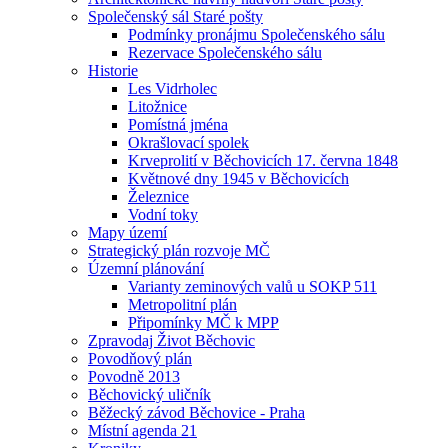
Společenský sál Staré pošty
Podmínky pronájmu Společenského sálu
Rezervace Společenského sálu
Historie
Les Vidrholec
Litožnice
Pomístná jména
Okrašlovací spolek
Krveprolití v Běchovicích 17. června 1848
Květnové dny 1945 v Běchovicích
Železnice
Vodní toky
Mapy území
Strategický plán rozvoje MČ
Územní plánování
Varianty zeminových valů u SOKP 511
Metropolitní plán
Připomínky MČ k MPP
Zpravodaj Život Běchovic
Povodňový plán
Povodně 2013
Běchovický uličník
Běžecký závod Běchovice - Praha
Místní agenda 21