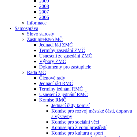
2009
2008
2007
2006
Informace
Samospráva
Slovo starosty
Zastupitelstvo MČ
Jednací řád ZMČ
Termíny zasedání ZMČ
Usnesení ze zasedání ZMČ
Výbory ZMČ
Dokumenty pro zastupitele
Rada MČ
Členové rady
Jednací řád RMČ
Termíny jednání RMČ
Usnesení z jednání RMČ
Komise RMČ
Jednací řády komisí
Komise pro rozvoj městské části, dopravu
a výstavby
Komise pro sociální věci
Komise pro životní prostředí
Komise pro kulturu a sport