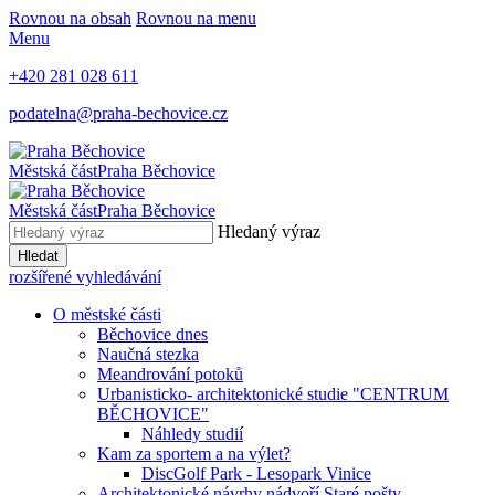
Rovnou na obsah
Rovnou na menu
Menu
+420 281 028 611
podatelna@praha-bechovice.cz
Městská část
Praha Běchovice
Městská část
Praha Běchovice
Hledaný výraz
Hledat
rozšířené vyhledávání
O městské části
Běchovice dnes
Naučná stezka
Meandrování potoků
Urbanisticko- architektonické studie "CENTRUM
BĚCHOVICE"
Náhledy studií
Kam za sportem a na výlet?
DiscGolf Park - Lesopark Vinice
Architektonické návrhy nádvoří Staré pošty