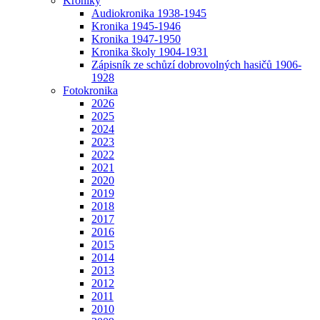
Kroniky
Audiokronika 1938-1945
Kronika 1945-1946
Kronika 1947-1950
Kronika školy 1904-1931
Zápisník ze schůzí dobrovolných hasičů 1906-
1928
Fotokronika
2026
2025
2024
2023
2022
2021
2020
2019
2018
2017
2016
2015
2014
2013
2012
2011
2010