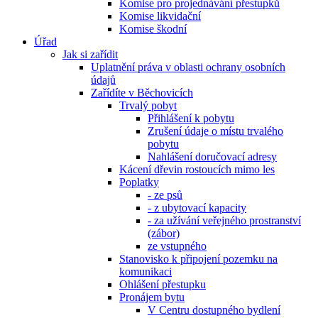
Komise pro projednávání přestupků
Komise likvidační
Komise škodní
Úřad
Jak si zařídit
Uplatnění práva v oblasti ochrany osobních
údajů
Zařídíte v Běchovicích
Trvalý pobyt
Přihlášení k pobytu
Zrušení údaje o místu trvalého
pobytu
Nahlášení doručovací adresy
Kácení dřevin rostoucích mimo les
Poplatky
- ze psů
- z ubytovací kapacity
- za užívání veřejného prostranství
(zábor)
ze vstupného
Stanovisko k připojení pozemku na
komunikaci
Ohlášení přestupku
Pronájem bytu
V Centru dostupného bydlení