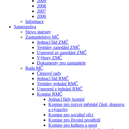
2009
2008
2007
2006
Informace
Samospráva
Slovo starosty
Zastupitelstvo MČ
Jednací řád ZMČ
Termíny zasedání ZMČ
Usnesení ze zasedání ZMČ
Výbory ZMČ
Dokumenty pro zastupitele
Rada MČ
Členové rady
Jednací řád RMČ
Termíny jednání RMČ
Usnesení z jednání RMČ
Komise RMČ
Jednací řády komisí
Komise pro rozvoj městské části, dopravu
a výstavby
Komise pro sociální věci
Komise pro životní prostředí
Komise pro kulturu a sport