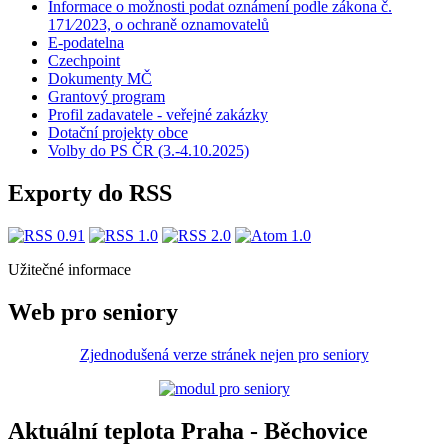
Informace o možnosti podat oznámení podle zákona č.
171⁄2023, o ochraně oznamovatelů
E-podatelna
Czechpoint
Dokumenty MČ
Grantový program
Profil zadavatele - veřejné zakázky
Dotační projekty obce
Volby do PS ČR (3.-4.10.2025)
Exporty do RSS
Užitečné informace
Web pro seniory
Zjednodušená verze stránek nejen pro seniory
Aktuální teplota Praha - Běchovice