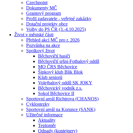
Czechpoint
Dokumenty MČ
Grantový program
Profil zadavatele - veřejné zakázky
Dotační projekty obce
Volby do PS ČR (3.-4.10.2025)
Život v městské části
Přehled akcí MČ pro r. 2026
Pozvánka na akce
Spolkový život
Běchovičtí hasiči
Běchovičtí sršni-Fotbalový oddíl
MO ČRS Běchovice
Šipkový klub Blik Blok
Klub seniorů
Volejbalový oddíl SK JOKY
Běchovický vodník z.s.
Sokol Běchovice II
Sportovní areál Richtrova (CHANOS)
Cyklostezky
Sportovní areál na Korunce (SANK)
Užitečné informace
Aktuality
Teploměr
Odpady (kontejnery)