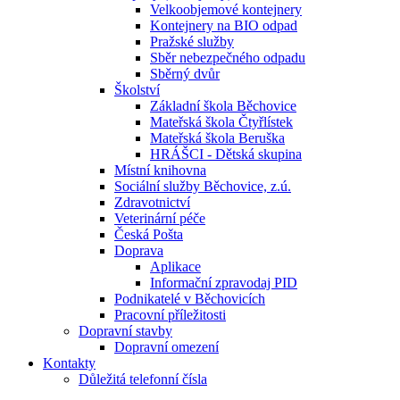
Velkoobjemové kontejnery
Kontejnery na BIO odpad
Pražské služby
Sběr nebezpečného odpadu
Sběrný dvůr
Školství
Základní škola Běchovice
Mateřská škola Čtyřlístek
Mateřská škola Beruška
HRÁŠCI - Dětská skupina
Místní knihovna
Sociální služby Běchovice, z.ú.
Zdravotnictví
Veterinární péče
Česká Pošta
Doprava
Aplikace
Informační zpravodaj PID
Podnikatelé v Běchovicích
Pracovní příležitosti
Dopravní stavby
Dopravní omezení
Kontakty
Důležitá telefonní čísla