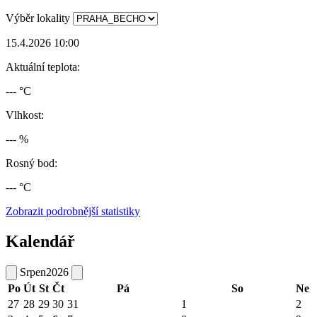
Výběr lokality
15.4.2026 10:00
Aktuální teplota:
--- °C
Vlhkost:
--- %
Rosný bod:
--- °C
Zobrazit podrobnější statistiky
Kalendář
Srpen
2026
Po
Út
St
Čt
Pá
So
Ne
27
28
29
30
31
1
2