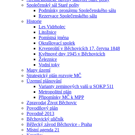
Společenský sál Staré pošty
Podmínky pronájmu Společenského sálu
Rezervace Společenského sálu
Historie
Les Vidrholec
Litožnice
Pomístná jména
Okrašlovací spolek
Krveprolití v Běchovicích 17. června 1848
Květnové dny 1945 v Běchovicích
Železnice
Vodní toky
Mapy území
Strategický plán rozvoje MČ
Územní plánování
Varianty zeminových valů u SOKP 511
Metropolitní plán
Připomínky MČ k MPP
Zpravodaj Život Běchovic
Povodňový plán
Povodně 2013
Běchovický uličník
Běžecký závod Běchovice - Praha
Místní agenda 21