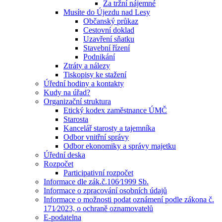
Za tržní nájemné
Musíte do Újezdu nad Lesy
Občanský průkaz
Cestovní doklad
Uzavření sňatku
Stavební řízení
Podnikání
Ztráty a nálezy
Tiskopisy ke stažení
Úřední hodiny a kontakty
Kudy na úřad?
Organizační struktura
Etický kodex zaměstnance ÚMČ
Starosta
Kancelář starosty a tajemníka
Odbor vnitřní správy
Odbor ekonomiky a správy majetku
Úřední deska
Rozpočet
Participativní rozpočet
Informace dle zák.č.106⁄1999 Sb.
Informace o zpracování osobních údajů
Informace o možnosti podat oznámení podle zákona č.
171⁄2023, o ochraně oznamovatelů
E-podatelna