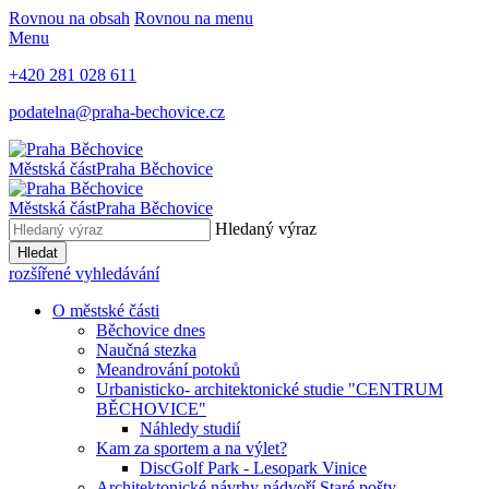
Rovnou na obsah
Rovnou na menu
Menu
+420 281 028 611
podatelna@praha-bechovice.cz
Městská část
Praha Běchovice
Městská část
Praha Běchovice
Hledaný výraz
Hledat
rozšířené vyhledávání
O městské části
Běchovice dnes
Naučná stezka
Meandrování potoků
Urbanisticko- architektonické studie "CENTRUM
BĚCHOVICE"
Náhledy studií
Kam za sportem a na výlet?
DiscGolf Park - Lesopark Vinice
Architektonické návrhy nádvoří Staré pošty