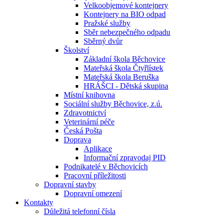
Velkoobjemové kontejnery
Kontejnery na BIO odpad
Pražské služby
Sběr nebezpečného odpadu
Sběrný dvůr
Školství
Základní škola Běchovice
Mateřská škola Čtyřlístek
Mateřská škola Beruška
HRÁŠCI - Dětská skupina
Místní knihovna
Sociální služby Běchovice, z.ú.
Zdravotnictví
Veterinární péče
Česká Pošta
Doprava
Aplikace
Informační zpravodaj PID
Podnikatelé v Běchovicích
Pracovní příležitosti
Dopravní stavby
Dopravní omezení
Kontakty
Důležitá telefonní čísla