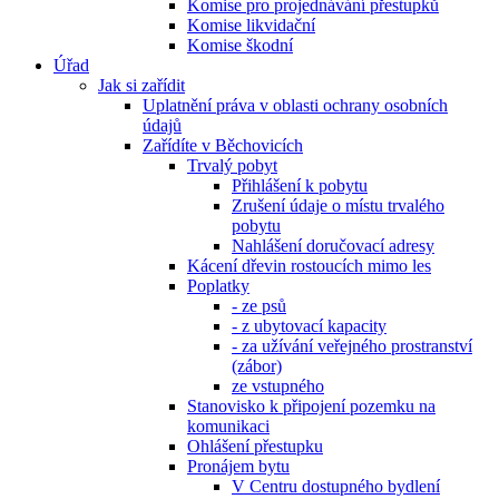
Komise pro projednávání přestupků
Komise likvidační
Komise škodní
Úřad
Jak si zařídit
Uplatnění práva v oblasti ochrany osobních
údajů
Zařídíte v Běchovicích
Trvalý pobyt
Přihlášení k pobytu
Zrušení údaje o místu trvalého
pobytu
Nahlášení doručovací adresy
Kácení dřevin rostoucích mimo les
Poplatky
- ze psů
- z ubytovací kapacity
- za užívání veřejného prostranství
(zábor)
ze vstupného
Stanovisko k připojení pozemku na
komunikaci
Ohlášení přestupku
Pronájem bytu
V Centru dostupného bydlení