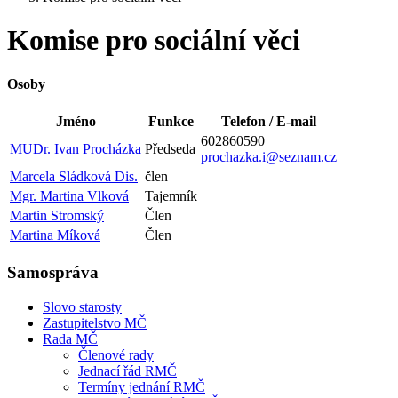
Komise pro sociální věci
Osoby
Jméno
Funkce
Telefon / E-mail
602860590
MUDr. Ivan Procházka
Předseda
prochazka.i@seznam.cz
Marcela Sládková Dis.
člen
Mgr. Martina Vlková
Tajemník
Martin Stromský
Člen
Martina Míková
Člen
Samospráva
Slovo starosty
Zastupitelstvo MČ
Rada MČ
Členové rady
Jednací řád RMČ
Termíny jednání RMČ