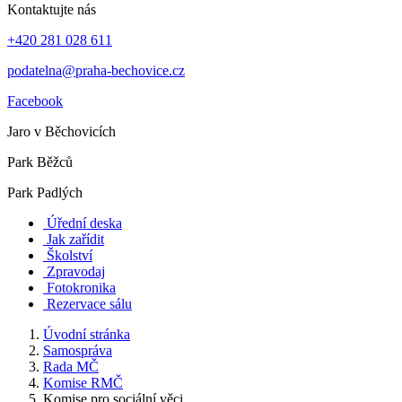
Kontaktujte nás
+420 281 028 611
podatelna@praha-bechovice.cz
Facebook
Jaro v Běchovicích
Park Běžců
Park Padlých
Úřední deska
Jak zařídit
Školství
Zpravodaj
Fotokronika
Rezervace sálu
Úvodní stránka
Samospráva
Rada MČ
Komise RMČ
Komise pro sociální věci