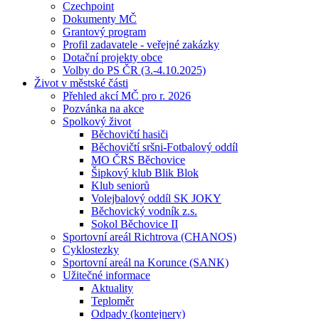
Czechpoint
Dokumenty MČ
Grantový program
Profil zadavatele - veřejné zakázky
Dotační projekty obce
Volby do PS ČR (3.-4.10.2025)
Život v městské části
Přehled akcí MČ pro r. 2026
Pozvánka na akce
Spolkový život
Běchovičtí hasiči
Běchovičtí sršni-Fotbalový oddíl
MO ČRS Běchovice
Šipkový klub Blik Blok
Klub seniorů
Volejbalový oddíl SK JOKY
Běchovický vodník z.s.
Sokol Běchovice II
Sportovní areál Richtrova (CHANOS)
Cyklostezky
Sportovní areál na Korunce (SANK)
Užitečné informace
Aktuality
Teploměr
Odpady (kontejnery)