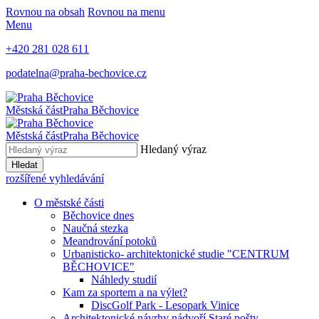
Rovnou na obsah
Rovnou na menu
Menu
+420 281 028 611
podatelna@praha-bechovice.cz
Městská část
Praha Běchovice
Městská část
Praha Běchovice
Hledaný výraz
Hledat
rozšířené vyhledávání
O městské části
Běchovice dnes
Naučná stezka
Meandrování potoků
Urbanisticko- architektonické studie "CENTRUM
BĚCHOVICE"
Náhledy studií
Kam za sportem a na výlet?
DiscGolf Park - Lesopark Vinice
Architektonické návrhy nádvoří Staré pošty