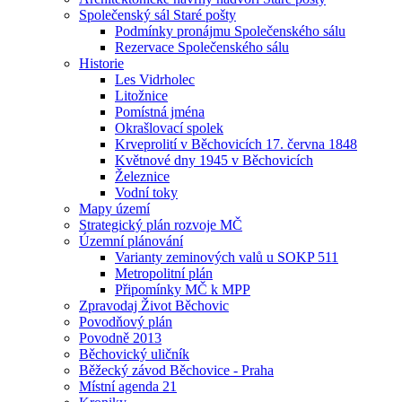
Společenský sál Staré pošty
Podmínky pronájmu Společenského sálu
Rezervace Společenského sálu
Historie
Les Vidrholec
Litožnice
Pomístná jména
Okrašlovací spolek
Krveprolití v Běchovicích 17. června 1848
Květnové dny 1945 v Běchovicích
Železnice
Vodní toky
Mapy území
Strategický plán rozvoje MČ
Územní plánování
Varianty zeminových valů u SOKP 511
Metropolitní plán
Připomínky MČ k MPP
Zpravodaj Život Běchovic
Povodňový plán
Povodně 2013
Běchovický uličník
Běžecký závod Běchovice - Praha
Místní agenda 21