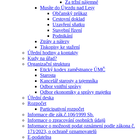
Za tržní nájemné
Musíte do Újezdu nad Lesy
Občanský průkaz
Cestovní doklad
Uzavření sňatku
Stavební řízení
Podnikání
Ztráty a nálezy
Tiskopisy ke stažení
Úřední hodiny a kontakty
Kudy na úřad?
Organizační struktura
Etický kodex zaměstnance ÚMČ
Starosta
Kancelář starosty a tajemníka
Odbor vnitřní správy
Odbor ekonomiky a správy majetku
Úřední deska
Rozpočet
Participativní rozpočet
Informace dle zák.č.106⁄1999 Sb.
Informace o zpracování osobních údajů
Informace o možnosti podat oznámení podle zákona č.
171⁄2023, o ochraně oznamovatelů
E-podatelna