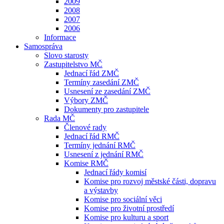
2009
2008
2007
2006
Informace
Samospráva
Slovo starosty
Zastupitelstvo MČ
Jednací řád ZMČ
Termíny zasedání ZMČ
Usnesení ze zasedání ZMČ
Výbory ZMČ
Dokumenty pro zastupitele
Rada MČ
Členové rady
Jednací řád RMČ
Termíny jednání RMČ
Usnesení z jednání RMČ
Komise RMČ
Jednací řády komisí
Komise pro rozvoj městské části, dopravu
a výstavby
Komise pro sociální věci
Komise pro životní prostředí
Komise pro kulturu a sport