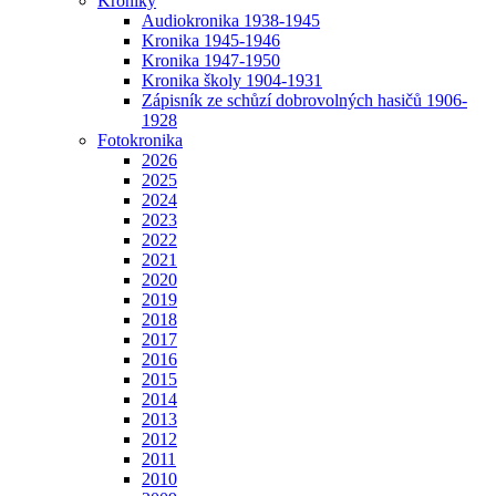
Kroniky
Audiokronika 1938-1945
Kronika 1945-1946
Kronika 1947-1950
Kronika školy 1904-1931
Zápisník ze schůzí dobrovolných hasičů 1906-
1928
Fotokronika
2026
2025
2024
2023
2022
2021
2020
2019
2018
2017
2016
2015
2014
2013
2012
2011
2010