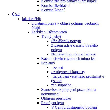
Komise pro projednávání přestupků
Komise likvidační
Komise škodní
Úřad
Jak si zařídit
Uplatnění práva v oblasti ochrany osobních
údajů
Zařídíte v Běchovicích
Trvalý pobyt
Přihlášení k pobytu
Zrušení údaje o místu trvalého
pobytu
Nahlášení doručovací adresy
Kácení dřevin rostoucích mimo les
Poplatky
- ze psů
- z ubytovací kapacity
- za užívání veřejného prostranství
(zábor)
ze vstupného
Stanovisko k připojení pozemku na
komunikaci
Ohlášení přestupku
Pronájem bytu
V Centru dostupného bydlení