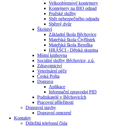
Velkoobjemové kontejnery
Kontejnery na BIO odpad
Pražské služby
Sběr nebezpečného odpadu
Sběrný dvůr
Školství
Základní škola Běchovice
Mateřská škola Čtyřlístek
Mateřská škola Beruška
HRÁŠCI - Dětská skupina
Místní knihovna
Sociální služby Běchovice, z.ú.
Zdravotnictví
Veterinární péče
Česká Pošta
Doprava
Aplikace
Informační zpravodaj PID
Podnikatelé v Běchovicích
Pracovní příležitosti
Dopravní stavby
Dopravní omezení
Kontakty
Důležitá telefonní čísla