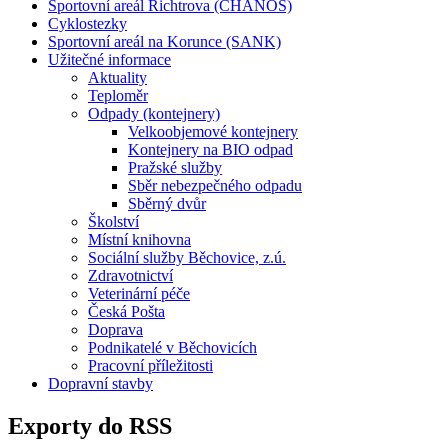
Sportovní areál Richtrova (CHANOS)
Cyklostezky
Sportovní areál na Korunce (SANK)
Užitečné informace
Aktuality
Teploměr
Odpady (kontejnery)
Velkoobjemové kontejnery
Kontejnery na BIO odpad
Pražské služby
Sběr nebezpečného odpadu
Sběrný dvůr
Školství
Místní knihovna
Sociální služby Běchovice, z.ú.
Zdravotnictví
Veterinární péče
Česká Pošta
Doprava
Podnikatelé v Běchovicích
Pracovní příležitosti
Dopravní stavby
Exporty do RSS