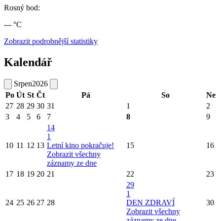
Rosný bod:
--- °C
Zobrazit podrobnější statistiky
Kalendář
Srpen
2026
Po
Út
St
Čt
Pá
So
Ne
27
28
29
30
31
1
2
3
4
5
6
7
8
9
14
1
10
11
12
13
Letní kino pokračuje!
15
16
Zobrazit všechny
záznamy ze dne
17
18
19
20
21
22
23
29
1
24
25
26
27
28
DEN ZDRAVÍ
30
Zobrazit všechny
záznamy ze dne