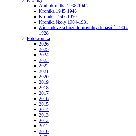
Kroniky
Audiokronika 1938-1945
Kronika 1945-1946
Kronika 1947-1950
Kronika školy 1904-1931
Zápisník ze schůzí dobrovolných hasičů 1906-
1928
Fotokronika
2026
2025
2024
2023
2022
2021
2020
2019
2018
2017
2016
2015
2014
2013
2012
2011
2010