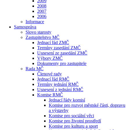
2009
2008
2007
2006
Informace
Samospráva
Slovo starosty
Zastupitelstvo MČ
Jednací řád ZMČ
Termíny zasedání ZMČ
Usnesení ze zasedání ZMČ
Výbory ZMČ
Dokumenty pro zastupitele
Rada MČ
Členové rady
Jednací řád RMČ
Termíny jednání RMČ
Usnesení z jednání RMČ
Komise RMČ
Jednací řády komisí
Komise pro rozvoj městské části, dopravu
a výstavby
Komise pro sociální věci
Komise pro životní prostředí
Komise pro kulturu a sport