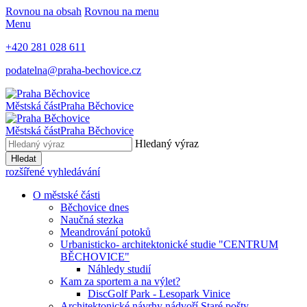
Rovnou na obsah
Rovnou na menu
Menu
+420 281 028 611
podatelna@praha-bechovice.cz
Městská část
Praha Běchovice
Městská část
Praha Běchovice
Hledaný výraz
Hledat
rozšířené vyhledávání
O městské části
Běchovice dnes
Naučná stezka
Meandrování potoků
Urbanisticko- architektonické studie "CENTRUM
BĚCHOVICE"
Náhledy studií
Kam za sportem a na výlet?
DiscGolf Park - Lesopark Vinice
Architektonické návrhy nádvoří Staré pošty