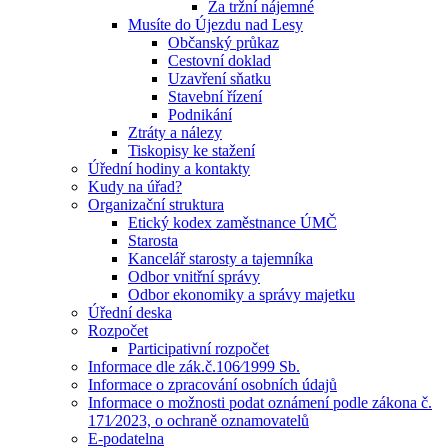
Za tržní nájemné
Musíte do Újezdu nad Lesy
Občanský průkaz
Cestovní doklad
Uzavření sňatku
Stavební řízení
Podnikání
Ztráty a nálezy
Tiskopisy ke stažení
Úřední hodiny a kontakty
Kudy na úřad?
Organizační struktura
Etický kodex zaměstnance ÚMČ
Starosta
Kancelář starosty a tajemníka
Odbor vnitřní správy
Odbor ekonomiky a správy majetku
Úřední deska
Rozpočet
Participativní rozpočet
Informace dle zák.č.106⁄1999 Sb.
Informace o zpracování osobních údajů
Informace o možnosti podat oznámení podle zákona č.
171⁄2023, o ochraně oznamovatelů
E-podatelna