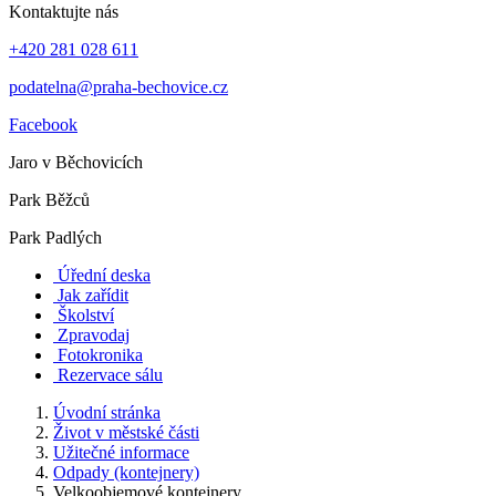
Kontaktujte nás
+420 281 028 611
podatelna@praha-bechovice.cz
Facebook
Jaro v Běchovicích
Park Běžců
Park Padlých
Úřední deska
Jak zařídit
Školství
Zpravodaj
Fotokronika
Rezervace sálu
Úvodní stránka
Život v městské části
Užitečné informace
Odpady (kontejnery)
Velkoobjemové kontejnery