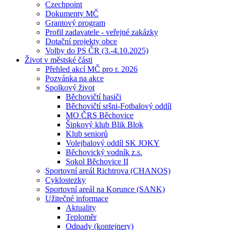
Czechpoint
Dokumenty MČ
Grantový program
Profil zadavatele - veřejné zakázky
Dotační projekty obce
Volby do PS ČR (3.-4.10.2025)
Život v městské části
Přehled akcí MČ pro r. 2026
Pozvánka na akce
Spolkový život
Běchovičtí hasiči
Běchovičtí sršni-Fotbalový oddíl
MO ČRS Běchovice
Šipkový klub Blik Blok
Klub seniorů
Volejbalový oddíl SK JOKY
Běchovický vodník z.s.
Sokol Běchovice II
Sportovní areál Richtrova (CHANOS)
Cyklostezky
Sportovní areál na Korunce (SANK)
Užitečné informace
Aktuality
Teploměr
Odpady (kontejnery)