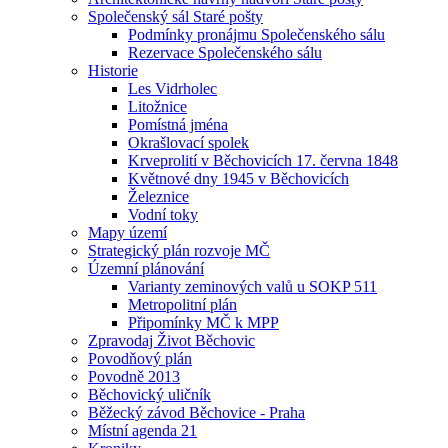
Společenský sál Staré pošty
Podmínky pronájmu Společenského sálu
Rezervace Společenského sálu
Historie
Les Vidrholec
Litožnice
Pomístná jména
Okrašlovací spolek
Krveprolití v Běchovicích 17. června 1848
Květnové dny 1945 v Běchovicích
Železnice
Vodní toky
Mapy území
Strategický plán rozvoje MČ
Územní plánování
Varianty zeminových valů u SOKP 511
Metropolitní plán
Připomínky MČ k MPP
Zpravodaj Život Běchovic
Povodňový plán
Povodně 2013
Běchovický uličník
Běžecký závod Běchovice - Praha
Místní agenda 21