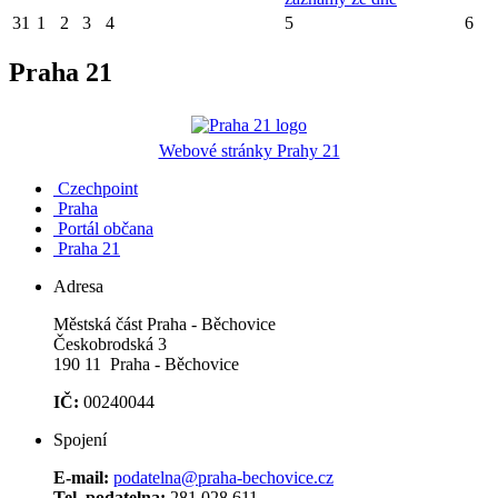
31
1
2
3
4
5
6
Praha 21
Webové stránky Prahy 21
Czechpoint
Praha
Portál občana
Praha 21
Adresa
Městská část Praha - Běchovice
Českobrodská 3
190 11 Praha - Běchovice
IČ:
00240044
Spojení
E-mail:
podatelna@praha-bechovice.cz
Tel. podatelna:
281 028 611