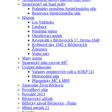
Společenský sál Staré pošty
Podmínky pronájmu Společenského sálu
Rezervace Společenského sálu
Historie
Les Vidrholec
Litožnice
Pomístná jména
Okrašlovací spolek
Krveprolití v Běchovicích 17. června 1848
Květnové dny 1945 v Běchovicích
Železnice
Vodní toky
Mapy území
Strategický plán rozvoje MČ
Územní plánování
Varianty zeminových valů u SOKP 511
Metropolitní plán
Připomínky MČ k MPP
Zpravodaj Život Běchovic
Povodňový plán
Povodně 2013
Běchovický uličník
Běžecký závod Běchovice - Praha
Místní agenda 21