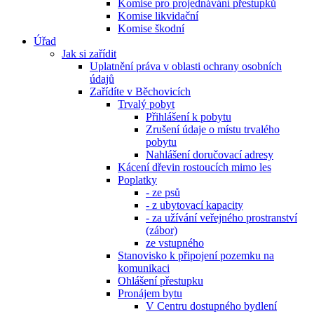
Komise pro projednávání přestupků
Komise likvidační
Komise škodní
Úřad
Jak si zařídit
Uplatnění práva v oblasti ochrany osobních
údajů
Zařídíte v Běchovicích
Trvalý pobyt
Přihlášení k pobytu
Zrušení údaje o místu trvalého
pobytu
Nahlášení doručovací adresy
Kácení dřevin rostoucích mimo les
Poplatky
- ze psů
- z ubytovací kapacity
- za užívání veřejného prostranství
(zábor)
ze vstupného
Stanovisko k připojení pozemku na
komunikaci
Ohlášení přestupku
Pronájem bytu
V Centru dostupného bydlení