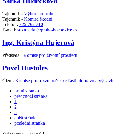
Šárka Hudečková
Tajemník -
Výbor kontrolní
Tajemník -
Komise škodní
Telefon:
725 762 710
E-mail:
sekretariat@praha-bechovice.cz
Ing. Kristýna Hujerová
Předseda -
Komise pro životní prostředí
Pavel Hustoles
Člen -
Komise pro rozvoj městské části, dopravu a výstavbu
první stránka
předchozí stránka
1
2
3
další stránka
poslední stránka
Zobrazeno
1
-
10
ze 48