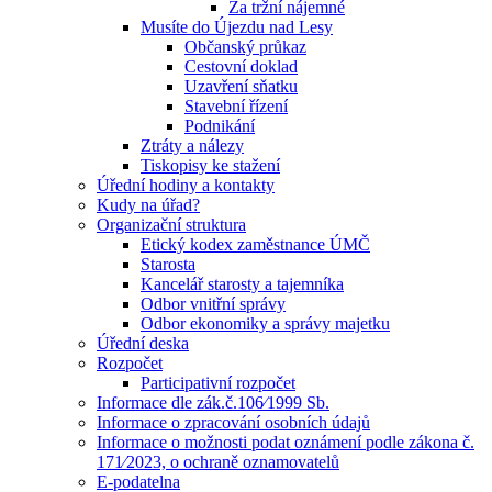
Za tržní nájemné
Musíte do Újezdu nad Lesy
Občanský průkaz
Cestovní doklad
Uzavření sňatku
Stavební řízení
Podnikání
Ztráty a nálezy
Tiskopisy ke stažení
Úřední hodiny a kontakty
Kudy na úřad?
Organizační struktura
Etický kodex zaměstnance ÚMČ
Starosta
Kancelář starosty a tajemníka
Odbor vnitřní správy
Odbor ekonomiky a správy majetku
Úřední deska
Rozpočet
Participativní rozpočet
Informace dle zák.č.106⁄1999 Sb.
Informace o zpracování osobních údajů
Informace o možnosti podat oznámení podle zákona č.
171⁄2023, o ochraně oznamovatelů
E-podatelna