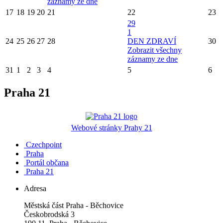
záznamy ze dne
17
18
19
20
21
22
23
29
1
24
25
26
27
28
DEN ZDRAVÍ
30
Zobrazit všechny
záznamy ze dne
31
1
2
3
4
5
6
Praha 21
Webové stránky Prahy 21
Czechpoint
Praha
Portál občana
Praha 21
Adresa
Městská část Praha - Běchovice
Českobrodská 3