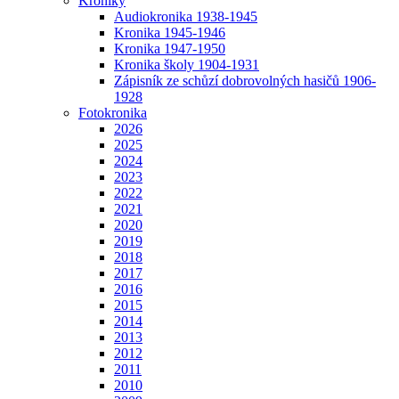
Kroniky
Audiokronika 1938-1945
Kronika 1945-1946
Kronika 1947-1950
Kronika školy 1904-1931
Zápisník ze schůzí dobrovolných hasičů 1906-
1928
Fotokronika
2026
2025
2024
2023
2022
2021
2020
2019
2018
2017
2016
2015
2014
2013
2012
2011
2010