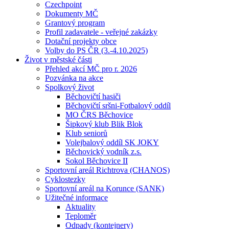
Czechpoint
Dokumenty MČ
Grantový program
Profil zadavatele - veřejné zakázky
Dotační projekty obce
Volby do PS ČR (3.-4.10.2025)
Život v městské části
Přehled akcí MČ pro r. 2026
Pozvánka na akce
Spolkový život
Běchovičtí hasiči
Běchovičtí sršni-Fotbalový oddíl
MO ČRS Běchovice
Šipkový klub Blik Blok
Klub seniorů
Volejbalový oddíl SK JOKY
Běchovický vodník z.s.
Sokol Běchovice II
Sportovní areál Richtrova (CHANOS)
Cyklostezky
Sportovní areál na Korunce (SANK)
Užitečné informace
Aktuality
Teploměr
Odpady (kontejnery)