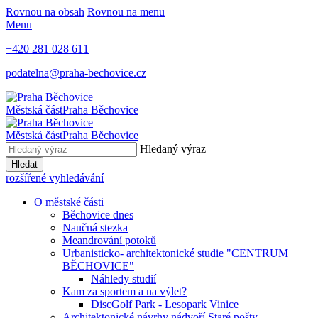
Rovnou na obsah
Rovnou na menu
Menu
+420 281 028 611
podatelna@praha-bechovice.cz
Městská část
Praha Běchovice
Městská část
Praha Běchovice
Hledaný výraz
Hledat
rozšířené vyhledávání
O městské části
Běchovice dnes
Naučná stezka
Meandrování potoků
Urbanisticko- architektonické studie "CENTRUM
BĚCHOVICE"
Náhledy studií
Kam za sportem a na výlet?
DiscGolf Park - Lesopark Vinice
Architektonické návrhy nádvoří Staré pošty