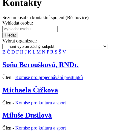
Kontakty
Seznam osob a kontaktní spojení (Běchovice)
Vyhledat osobu:
Hledat
Vybrat organizaci:
B
Č
D
F
H
J
K
L
M
N
P
R
S
Š
V
Soňa Beroušková, RNDr.
Člen -
Komise pro projednávání přestupků
Michaela Čížková
Člen -
Komise pro kulturu a sport
Miluše Dusilová
Člen -
Komise pro kulturu a sport