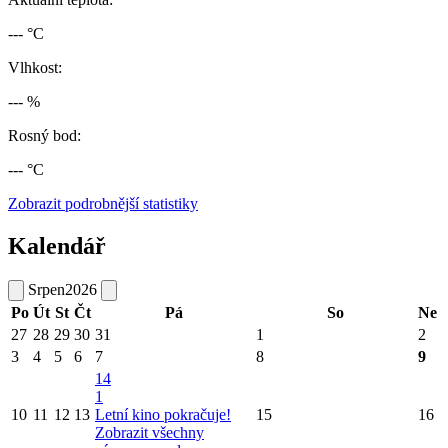
--- °C
Vlhkost:
--- %
Rosný bod:
--- °C
Zobrazit podrobnější statistiky
Kalendář
Srpen
2026
Po
Út
St
Čt
Pá
So
Ne
27
28
29
30
31
1
2
3
4
5
6
7
8
9
14
1
10
11
12
13
Letní kino pokračuje!
15
16
Zobrazit všechny