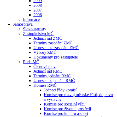
2009
2008
2007
2006
Informace
Samospráva
Slovo starosty
Zastupitelstvo MČ
Jednací řád ZMČ
Termíny zasedání ZMČ
Usnesení ze zasedání ZMČ
Výbory ZMČ
Dokumenty pro zastupitele
Rada MČ
Členové rady
Jednací řád RMČ
Termíny jednání RMČ
Usnesení z jednání RMČ
Komise RMČ
Jednací řády komisí
Komise pro rozvoj městské části, dopravu
a výstavby
Komise pro sociální věci
Komise pro životní prostředí
Komise pro kulturu a sport