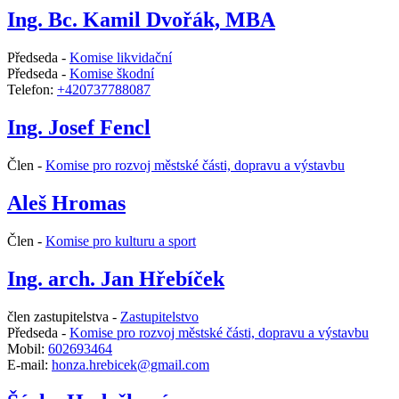
Ing. Bc. Kamil Dvořák, MBA
Předseda -
Komise likvidační
Předseda -
Komise škodní
Telefon:
+420737788087
Ing. Josef Fencl
Člen -
Komise pro rozvoj městské části, dopravu a výstavbu
Aleš Hromas
Člen -
Komise pro kulturu a sport
Ing. arch. Jan Hřebíček
člen zastupitelstva -
Zastupitelstvo
Předseda -
Komise pro rozvoj městské části, dopravu a výstavbu
Mobil:
602693464
E-mail:
honza.hrebicek@gmail.com