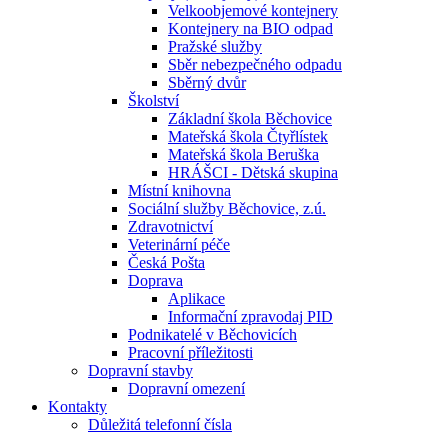
Velkoobjemové kontejnery
Kontejnery na BIO odpad
Pražské služby
Sběr nebezpečného odpadu
Sběrný dvůr
Školství
Základní škola Běchovice
Mateřská škola Čtyřlístek
Mateřská škola Beruška
HRÁŠCI - Dětská skupina
Místní knihovna
Sociální služby Běchovice, z.ú.
Zdravotnictví
Veterinární péče
Česká Pošta
Doprava
Aplikace
Informační zpravodaj PID
Podnikatelé v Běchovicích
Pracovní příležitosti
Dopravní stavby
Dopravní omezení
Kontakty
Důležitá telefonní čísla