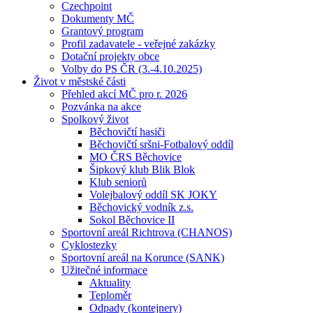
Czechpoint
Dokumenty MČ
Grantový program
Profil zadavatele - veřejné zakázky
Dotační projekty obce
Volby do PS ČR (3.-4.10.2025)
Život v městské části
Přehled akcí MČ pro r. 2026
Pozvánka na akce
Spolkový život
Běchovičtí hasiči
Běchovičtí sršni-Fotbalový oddíl
MO ČRS Běchovice
Šipkový klub Blik Blok
Klub seniorů
Volejbalový oddíl SK JOKY
Běchovický vodník z.s.
Sokol Běchovice II
Sportovní areál Richtrova (CHANOS)
Cyklostezky
Sportovní areál na Korunce (SANK)
Užitečné informace
Aktuality
Teploměr
Odpady (kontejnery)