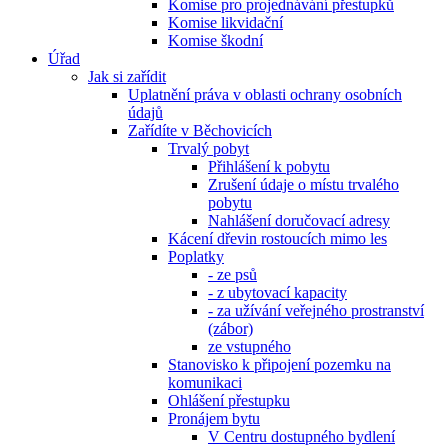
Komise pro projednávání přestupků
Komise likvidační
Komise škodní
Úřad
Jak si zařídit
Uplatnění práva v oblasti ochrany osobních
údajů
Zařídíte v Běchovicích
Trvalý pobyt
Přihlášení k pobytu
Zrušení údaje o místu trvalého
pobytu
Nahlášení doručovací adresy
Kácení dřevin rostoucích mimo les
Poplatky
- ze psů
- z ubytovací kapacity
- za užívání veřejného prostranství
(zábor)
ze vstupného
Stanovisko k připojení pozemku na
komunikaci
Ohlášení přestupku
Pronájem bytu
V Centru dostupného bydlení