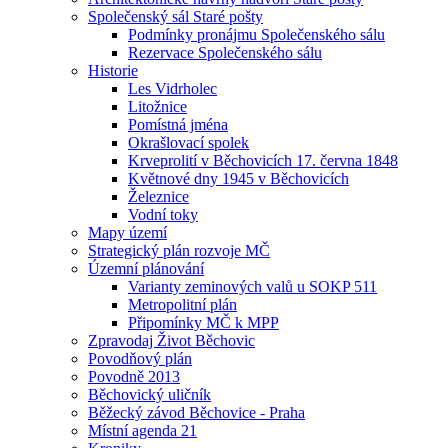
Společenský sál Staré pošty
Podmínky pronájmu Společenského sálu
Rezervace Společenského sálu
Historie
Les Vidrholec
Litožnice
Pomístná jména
Okrašlovací spolek
Krveprolití v Běchovicích 17. června 1848
Květnové dny 1945 v Běchovicích
Železnice
Vodní toky
Mapy území
Strategický plán rozvoje MČ
Územní plánování
Varianty zeminových valů u SOKP 511
Metropolitní plán
Připomínky MČ k MPP
Zpravodaj Život Běchovic
Povodňový plán
Povodně 2013
Běchovický uličník
Běžecký závod Běchovice - Praha
Místní agenda 21