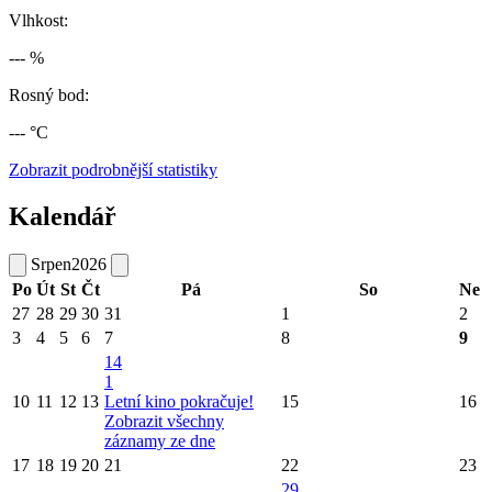
Vlhkost:
--- %
Rosný bod:
--- °C
Zobrazit podrobnější statistiky
Kalendář
Srpen
2026
Po
Út
St
Čt
Pá
So
Ne
27
28
29
30
31
1
2
3
4
5
6
7
8
9
14
1
10
11
12
13
Letní kino pokračuje!
15
16
Zobrazit všechny
záznamy ze dne
17
18
19
20
21
22
23
29