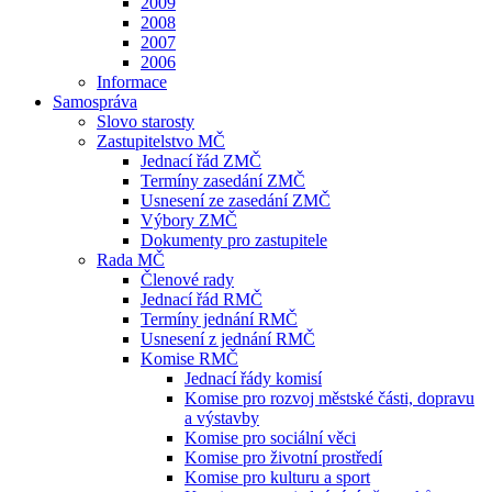
2009
2008
2007
2006
Informace
Samospráva
Slovo starosty
Zastupitelstvo MČ
Jednací řád ZMČ
Termíny zasedání ZMČ
Usnesení ze zasedání ZMČ
Výbory ZMČ
Dokumenty pro zastupitele
Rada MČ
Členové rady
Jednací řád RMČ
Termíny jednání RMČ
Usnesení z jednání RMČ
Komise RMČ
Jednací řády komisí
Komise pro rozvoj městské části, dopravu
a výstavby
Komise pro sociální věci
Komise pro životní prostředí
Komise pro kulturu a sport