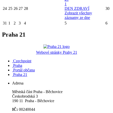
1
24
25
26
27
28
DEN ZDRAVÍ
30
Zobrazit všechny
záznamy ze dne
31
1
2
3
4
5
6
Praha 21
Webové stránky Prahy 21
Czechpoint
Praha
Portál občana
Praha 21
Adresa
Městská část Praha - Běchovice
Českobrodská 3
190 11 Praha - Běchovice
IČ:
00240044