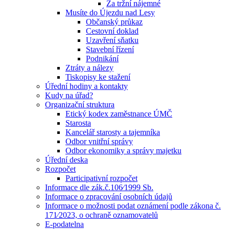
Za tržní nájemné
Musíte do Újezdu nad Lesy
Občanský průkaz
Cestovní doklad
Uzavření sňatku
Stavební řízení
Podnikání
Ztráty a nálezy
Tiskopisy ke stažení
Úřední hodiny a kontakty
Kudy na úřad?
Organizační struktura
Etický kodex zaměstnance ÚMČ
Starosta
Kancelář starosty a tajemníka
Odbor vnitřní správy
Odbor ekonomiky a správy majetku
Úřední deska
Rozpočet
Participativní rozpočet
Informace dle zák.č.106⁄1999 Sb.
Informace o zpracování osobních údajů
Informace o možnosti podat oznámení podle zákona č.
171⁄2023, o ochraně oznamovatelů
E-podatelna