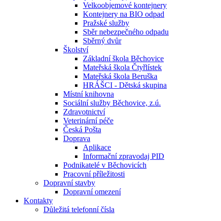
Velkoobjemové kontejnery
Kontejnery na BIO odpad
Pražské služby
Sběr nebezpečného odpadu
Sběrný dvůr
Školství
Základní škola Běchovice
Mateřská škola Čtyřlístek
Mateřská škola Beruška
HRÁŠCI - Dětská skupina
Místní knihovna
Sociální služby Běchovice, z.ú.
Zdravotnictví
Veterinární péče
Česká Pošta
Doprava
Aplikace
Informační zpravodaj PID
Podnikatelé v Běchovicích
Pracovní příležitosti
Dopravní stavby
Dopravní omezení
Kontakty
Důležitá telefonní čísla