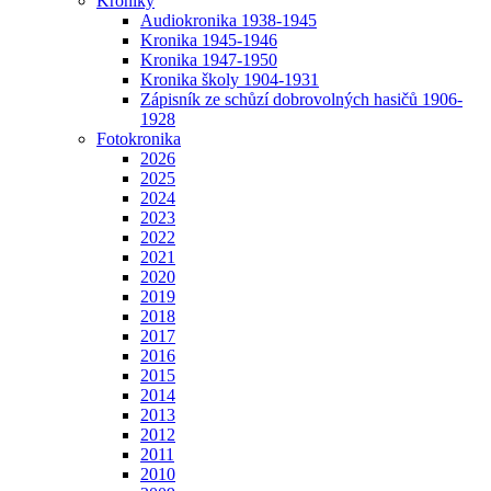
Kroniky
Audiokronika 1938-1945
Kronika 1945-1946
Kronika 1947-1950
Kronika školy 1904-1931
Zápisník ze schůzí dobrovolných hasičů 1906-
1928
Fotokronika
2026
2025
2024
2023
2022
2021
2020
2019
2018
2017
2016
2015
2014
2013
2012
2011
2010