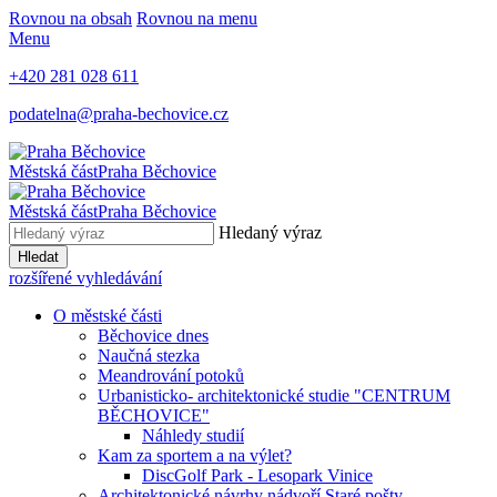
Rovnou na obsah
Rovnou na menu
Menu
+420 281 028 611
podatelna@praha-bechovice.cz
Městská část
Praha Běchovice
Městská část
Praha Běchovice
Hledaný výraz
Hledat
rozšířené vyhledávání
O městské části
Běchovice dnes
Naučná stezka
Meandrování potoků
Urbanisticko- architektonické studie "CENTRUM
BĚCHOVICE"
Náhledy studií
Kam za sportem a na výlet?
DiscGolf Park - Lesopark Vinice
Architektonické návrhy nádvoří Staré pošty