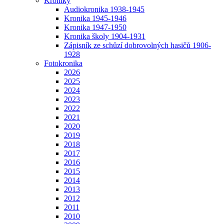
Kroniky
Audiokronika 1938-1945
Kronika 1945-1946
Kronika 1947-1950
Kronika školy 1904-1931
Zápisník ze schůzí dobrovolných hasičů 1906-
1928
Fotokronika
2026
2025
2024
2023
2022
2021
2020
2019
2018
2017
2016
2015
2014
2013
2012
2011
2010