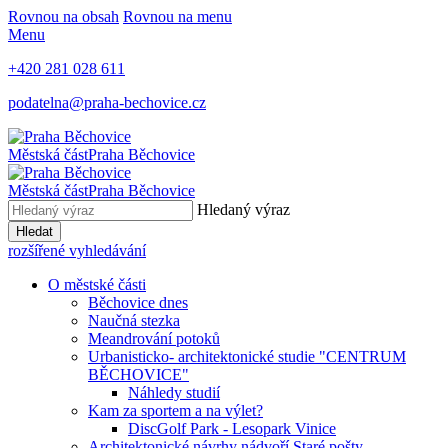
Rovnou na obsah
Rovnou na menu
Menu
+420 281 028 611
podatelna@praha-bechovice.cz
Městská část
Praha Běchovice
Městská část
Praha Běchovice
Hledaný výraz
Hledat
rozšířené vyhledávání
O městské části
Běchovice dnes
Naučná stezka
Meandrování potoků
Urbanisticko- architektonické studie "CENTRUM
BĚCHOVICE"
Náhledy studií
Kam za sportem a na výlet?
DiscGolf Park - Lesopark Vinice
Architektonické návrhy nádvoří Staré pošty