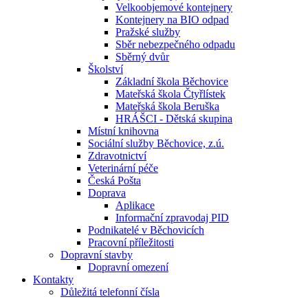
Velkoobjemové kontejnery
Kontejnery na BIO odpad
Pražské služby
Sběr nebezpečného odpadu
Sběrný dvůr
Školství
Základní škola Běchovice
Mateřská škola Čtyřlístek
Mateřská škola Beruška
HRÁŠCI - Dětská skupina
Místní knihovna
Sociální služby Běchovice, z.ú.
Zdravotnictví
Veterinární péče
Česká Pošta
Doprava
Aplikace
Informační zpravodaj PID
Podnikatelé v Běchovicích
Pracovní příležitosti
Dopravní stavby
Dopravní omezení
Kontakty
Důležitá telefonní čísla