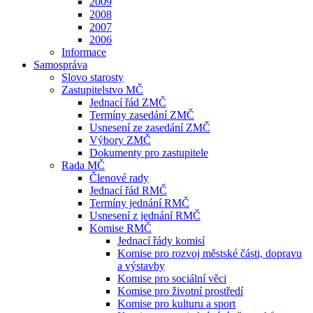
2009
2008
2007
2006
Informace
Samospráva
Slovo starosty
Zastupitelstvo MČ
Jednací řád ZMČ
Termíny zasedání ZMČ
Usnesení ze zasedání ZMČ
Výbory ZMČ
Dokumenty pro zastupitele
Rada MČ
Členové rady
Jednací řád RMČ
Termíny jednání RMČ
Usnesení z jednání RMČ
Komise RMČ
Jednací řády komisí
Komise pro rozvoj městské části, dopravu
a výstavby
Komise pro sociální věci
Komise pro životní prostředí
Komise pro kulturu a sport