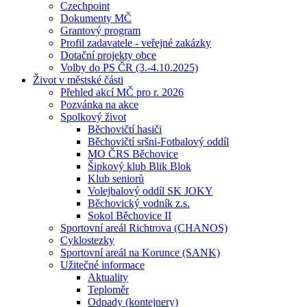
Czechpoint
Dokumenty MČ
Grantový program
Profil zadavatele - veřejné zakázky
Dotační projekty obce
Volby do PS ČR (3.-4.10.2025)
Život v městské části
Přehled akcí MČ pro r. 2026
Pozvánka na akce
Spolkový život
Běchovičtí hasiči
Běchovičtí sršni-Fotbalový oddíl
MO ČRS Běchovice
Šipkový klub Blik Blok
Klub seniorů
Volejbalový oddíl SK JOKY
Běchovický vodník z.s.
Sokol Běchovice II
Sportovní areál Richtrova (CHANOS)
Cyklostezky
Sportovní areál na Korunce (SANK)
Užitečné informace
Aktuality
Teploměr
Odpady (kontejnery)