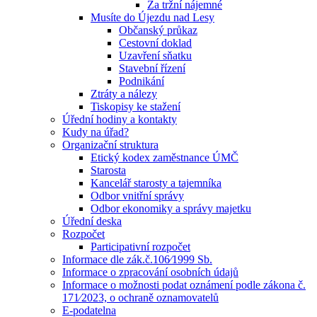
Za tržní nájemné
Musíte do Újezdu nad Lesy
Občanský průkaz
Cestovní doklad
Uzavření sňatku
Stavební řízení
Podnikání
Ztráty a nálezy
Tiskopisy ke stažení
Úřední hodiny a kontakty
Kudy na úřad?
Organizační struktura
Etický kodex zaměstnance ÚMČ
Starosta
Kancelář starosty a tajemníka
Odbor vnitřní správy
Odbor ekonomiky a správy majetku
Úřední deska
Rozpočet
Participativní rozpočet
Informace dle zák.č.106⁄1999 Sb.
Informace o zpracování osobních údajů
Informace o možnosti podat oznámení podle zákona č.
171⁄2023, o ochraně oznamovatelů
E-podatelna