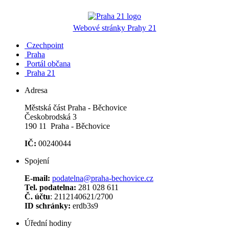
Webové stránky Prahy 21
Czechpoint
Praha
Portál občana
Praha 21
Adresa
Městská část Praha - Běchovice
Českobrodská 3
190 11 Praha - Běchovice
IČ:
00240044
Spojení
E-mail:
podatelna@praha-bechovice.cz
Tel. podatelna:
281 028 611
Č. účtu
: 2112140621/2700
ID schránky:
erdb3s9
Úřední hodiny