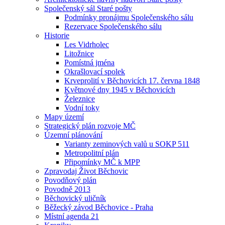
Společenský sál Staré pošty
Podmínky pronájmu Společenského sálu
Rezervace Společenského sálu
Historie
Les Vidrholec
Litožnice
Pomístná jména
Okrašlovací spolek
Krveprolití v Běchovicích 17. června 1848
Květnové dny 1945 v Běchovicích
Železnice
Vodní toky
Mapy území
Strategický plán rozvoje MČ
Územní plánování
Varianty zeminových valů u SOKP 511
Metropolitní plán
Připomínky MČ k MPP
Zpravodaj Život Běchovic
Povodňový plán
Povodně 2013
Běchovický uličník
Běžecký závod Běchovice - Praha
Místní agenda 21