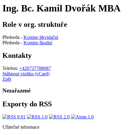
Ing. Bc. Kamil Dvořák MBA
Role v org. struktuře
Předseda -
Komise likvidační
Předseda -
Komise škodní
Kontakty
Telefon:
+420737788087
Stáhnout vizitku (vCard)
Zpět
Nezařazené
Exporty do RSS
Užitečné informace