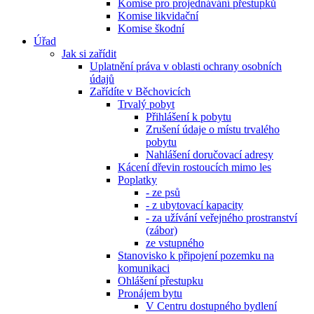
Komise pro projednávání přestupků
Komise likvidační
Komise škodní
Úřad
Jak si zařídit
Uplatnění práva v oblasti ochrany osobních
údajů
Zařídíte v Běchovicích
Trvalý pobyt
Přihlášení k pobytu
Zrušení údaje o místu trvalého
pobytu
Nahlášení doručovací adresy
Kácení dřevin rostoucích mimo les
Poplatky
- ze psů
- z ubytovací kapacity
- za užívání veřejného prostranství
(zábor)
ze vstupného
Stanovisko k připojení pozemku na
komunikaci
Ohlášení přestupku
Pronájem bytu
V Centru dostupného bydlení