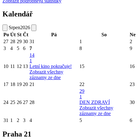
Zobrazit podrobnější statistiky
Kalendář
Srpen
2026
Po
Út
St
Čt
Pá
So
Ne
27
28
29
30
31
1
2
3
4
5
6
7
8
9
14
1
10
11
12
13
Letní kino pokračuje!
15
16
Zobrazit všechny
záznamy ze dne
17
18
19
20
21
22
23
29
1
24
25
26
27
28
DEN ZDRAVÍ
30
Zobrazit všechny
záznamy ze dne
31
1
2
3
4
5
6
Praha 21