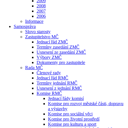
2009
2008
2007
2006
Informace
Samospráva
Slovo starosty
Zastupitelstvo MČ
Jednací řád ZMČ
Termíny zasedání ZMČ
Usnesení ze zasedání ZMČ
Výbory ZMČ
Dokumenty pro zastupitele
Rada MČ
Členové rady
Jednací řád RMČ
Termíny jednání RMČ
Usnesení z jednání RMČ
Komise RMČ
Jednací řády komisí
Komise pro rozvoj městské části, dopravu
a výstavby
Komise pro sociální věci
Komise pro životní prostředí
Komise pro kulturu a sport