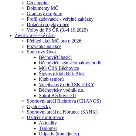
Czechpoint
Dokumenty MČ
Grantový program
Profil zadavatele - veřejné zakázky
Dotační projekty obce
Volby do PS ČR (3.-4.10.2025)
Život v městské části
Přehled akcí MČ pro r. 2026
Pozvánka na akce
Spolkový život
Běchovičtí hasiči
Běchovičtí sršni-Fotbalový oddíl
MO ČRS Běchovice
Šipkový klub Blik Blok
Klub seniorů
Volejbalový oddíl SK JOKY
Běchovický vodník z.s.
Sokol Běchovice II
Sportovní areál Richtrova (CHANOS)
Cyklostezky
Sportovní areál na Korunce (SANK)
Užitečné informace
Aktuality
Teploměr
Odpady (kontejnery)