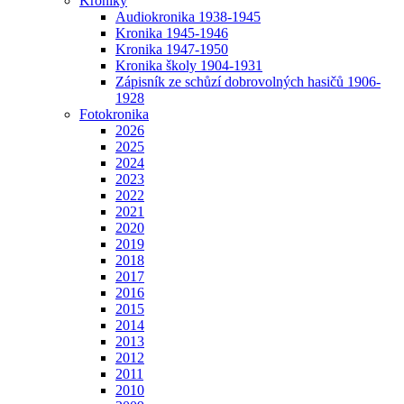
Kroniky
Audiokronika 1938-1945
Kronika 1945-1946
Kronika 1947-1950
Kronika školy 1904-1931
Zápisník ze schůzí dobrovolných hasičů 1906-
1928
Fotokronika
2026
2025
2024
2023
2022
2021
2020
2019
2018
2017
2016
2015
2014
2013
2012
2011
2010