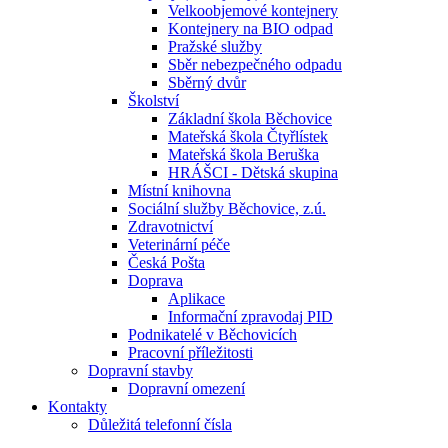
Velkoobjemové kontejnery
Kontejnery na BIO odpad
Pražské služby
Sběr nebezpečného odpadu
Sběrný dvůr
Školství
Základní škola Běchovice
Mateřská škola Čtyřlístek
Mateřská škola Beruška
HRÁŠCI - Dětská skupina
Místní knihovna
Sociální služby Běchovice, z.ú.
Zdravotnictví
Veterinární péče
Česká Pošta
Doprava
Aplikace
Informační zpravodaj PID
Podnikatelé v Běchovicích
Pracovní příležitosti
Dopravní stavby
Dopravní omezení
Kontakty
Důležitá telefonní čísla