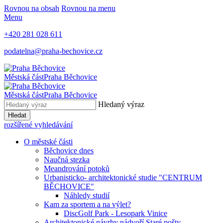
Rovnou na obsah
Rovnou na menu
Menu
+420 281 028 611
podatelna@praha-bechovice.cz
Městská část
Praha Běchovice
Městská část
Praha Běchovice
Hledaný výraz
Hledat
rozšířené vyhledávání
O městské části
Běchovice dnes
Naučná stezka
Meandrování potoků
Urbanisticko- architektonické studie "CENTRUM
BĚCHOVICE"
Náhledy studií
Kam za sportem a na výlet?
DiscGolf Park - Lesopark Vinice
Architektonické návrhy nádvoří Staré pošty