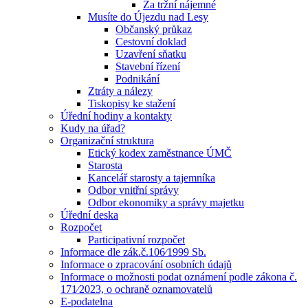
Za tržní nájemné
Musíte do Újezdu nad Lesy
Občanský průkaz
Cestovní doklad
Uzavření sňatku
Stavební řízení
Podnikání
Ztráty a nálezy
Tiskopisy ke stažení
Úřední hodiny a kontakty
Kudy na úřad?
Organizační struktura
Etický kodex zaměstnance ÚMČ
Starosta
Kancelář starosty a tajemníka
Odbor vnitřní správy
Odbor ekonomiky a správy majetku
Úřední deska
Rozpočet
Participativní rozpočet
Informace dle zák.č.106⁄1999 Sb.
Informace o zpracování osobních údajů
Informace o možnosti podat oznámení podle zákona č.
171⁄2023, o ochraně oznamovatelů
E-podatelna