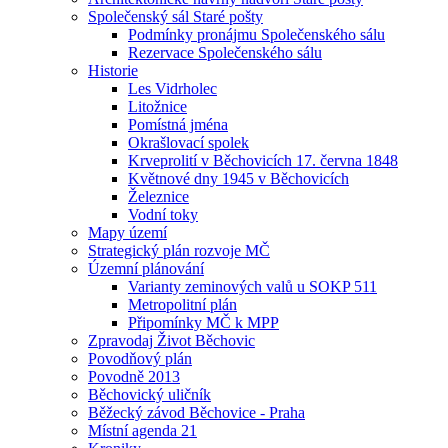
Společenský sál Staré pošty
Podmínky pronájmu Společenského sálu
Rezervace Společenského sálu
Historie
Les Vidrholec
Litožnice
Pomístná jména
Okrašlovací spolek
Krveprolití v Běchovicích 17. června 1848
Květnové dny 1945 v Běchovicích
Železnice
Vodní toky
Mapy území
Strategický plán rozvoje MČ
Územní plánování
Varianty zeminových valů u SOKP 511
Metropolitní plán
Připomínky MČ k MPP
Zpravodaj Život Běchovic
Povodňový plán
Povodně 2013
Běchovický uličník
Běžecký závod Běchovice - Praha
Místní agenda 21