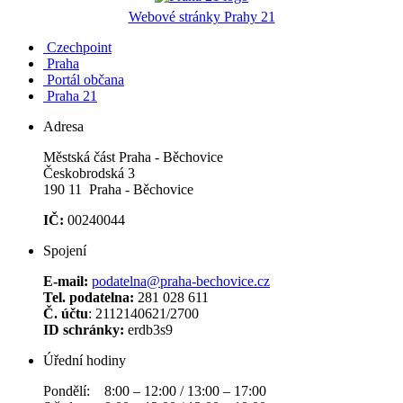
Webové stránky Prahy 21
Czechpoint
Praha
Portál občana
Praha 21
Adresa
Městská část Praha - Běchovice
Českobrodská 3
190 11 Praha - Běchovice
IČ:
00240044
Spojení
E-mail:
podatelna@praha-bechovice.cz
Tel. podatelna:
281 028 611
Č. účtu
: 2112140621/2700
ID schránky:
erdb3s9
Úřední hodiny
Pondělí: 8:00 – 12:00 / 13:00 – 17:00