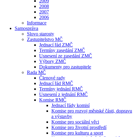
2009
2008
2007
2006
Informace
Samospráva
Slovo starosty
Zastupitelstvo MČ
Jednací řád ZMČ
Termíny zasedání ZMČ
Usnesení ze zasedání ZMČ
Výbory ZMČ
Dokumenty pro zastupitele
Rada MČ
Členové rady
Jednací řád RMČ
Termíny jednání RMČ
Usnesení z jednání RMČ
Komise RMČ
Jednací řády komisí
Komise pro rozvoj městské části, dopravu
a výstavby
Komise pro sociální věci
Komise pro životní prostředí
Komise pro kulturu a sport