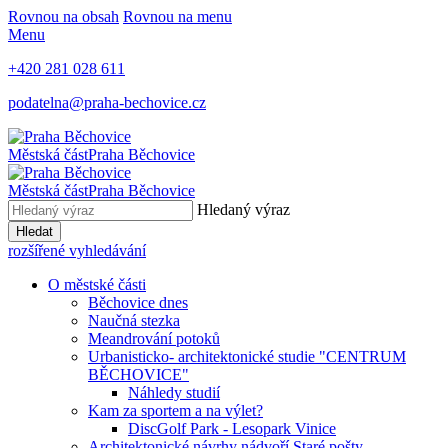
Rovnou na obsah
Rovnou na menu
Menu
+420 281 028 611
podatelna@praha-bechovice.cz
Městská část
Praha Běchovice
Městská část
Praha Běchovice
Hledaný výraz
Hledat
rozšířené vyhledávání
O městské části
Běchovice dnes
Naučná stezka
Meandrování potoků
Urbanisticko- architektonické studie "CENTRUM
BĚCHOVICE"
Náhledy studií
Kam za sportem a na výlet?
DiscGolf Park - Lesopark Vinice
Architektonické návrhy nádvoří Staré pošty