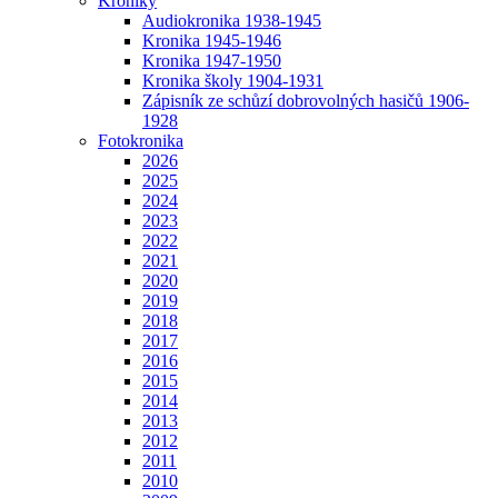
Kroniky
Audiokronika 1938-1945
Kronika 1945-1946
Kronika 1947-1950
Kronika školy 1904-1931
Zápisník ze schůzí dobrovolných hasičů 1906-
1928
Fotokronika
2026
2025
2024
2023
2022
2021
2020
2019
2018
2017
2016
2015
2014
2013
2012
2011
2010