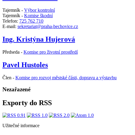
Tajemník -
Výbor kontrolní
Tajemník -
Komise škodní
Telefon:
725 762 710
E-mail:
sekretariat@praha-bechovice.cz
Ing. Kristýna Hujerová
Předseda -
Komise pro životní prostředí
Pavel Hustoles
Člen -
Komise pro rozvoj městské části, dopravu a výstavbu
Nezařazené
Exporty do RSS
Užitečné informace