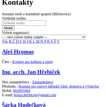
Kontakty
Seznam osob a kontaktní spojení (Běchovice)
Vyhledat osobu:
Hledat
Vybrat organizaci:
Vše
B
Č
D
F
H
J
K
L
M
N
P
R
S
Š
V
Aleš Hromas
Člen -
Komise pro kulturu a sport
Ing. arch. Jan Hřebíček
člen zastupitelstva -
Zastupitelstvo
Předseda -
Komise pro rozvoj městské části, dopravu a výstavbu
Mobil:
602693464
E-mail:
honza.hrebicek@gmail.com
Šárka Hudečková