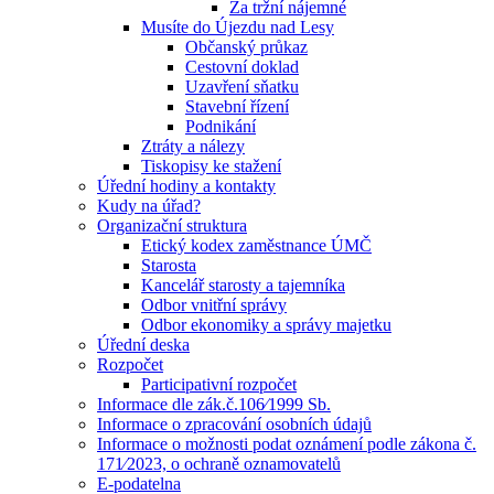
Za tržní nájemné
Musíte do Újezdu nad Lesy
Občanský průkaz
Cestovní doklad
Uzavření sňatku
Stavební řízení
Podnikání
Ztráty a nálezy
Tiskopisy ke stažení
Úřední hodiny a kontakty
Kudy na úřad?
Organizační struktura
Etický kodex zaměstnance ÚMČ
Starosta
Kancelář starosty a tajemníka
Odbor vnitřní správy
Odbor ekonomiky a správy majetku
Úřední deska
Rozpočet
Participativní rozpočet
Informace dle zák.č.106⁄1999 Sb.
Informace o zpracování osobních údajů
Informace o možnosti podat oznámení podle zákona č.
171⁄2023, o ochraně oznamovatelů
E-podatelna