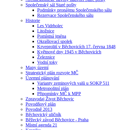
Společenský sál Staré pošty
Podmínky pronájmu Společenského sálu
Rezervace Společenského sálu
Historie
Les Vidrholec
Litožnice
Pomístná jména
Okrašlovací spolek
Krveprolití v Běchovicích 17. června 1848
Květnové dny 1945 v Běchovicích
Železnice
Vodní toky
Mapy území
Strategický plán rozvoje MČ
Územní plánování
Varianty zeminových valů u SOKP 511
Metropolitní plán
Připomínky MČ k MPP
Zpravodaj Život Běchovic
Povodňový plán
Povodně 2013
Běchovický uličník
Běžecký závod Běchovice - Praha
Místní agenda 21