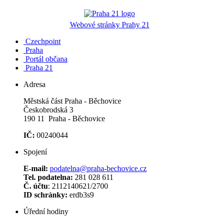
Webové stránky Prahy 21
Czechpoint
Praha
Portál občana
Praha 21
Adresa
Městská část Praha - Běchovice
Českobrodská 3
190 11 Praha - Běchovice
IČ:
00240044
Spojení
E-mail:
podatelna@praha-bechovice.cz
Tel. podatelna:
281 028 611
Č. účtu
: 2112140621/2700
ID schránky:
erdb3s9
Úřední hodiny