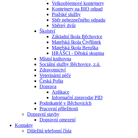
Velkoobjemové kontejnery
Kontejnery na BIO odpad
Pražské služby
Sběr nebezpečného odpadu
Sběrný dvůr
Školství
Základní škola Běchovice
Mateřská škola Čtyřlístek
Mateřská škola Beruška
HRÁŠCI - Dětská skupina
Místní knihovna
Sociální služby Běchovice, z.ú.
Zdravotnictví
Veterinární péče
Česká Pošta
Doprava
Aplikace
Informační zpravodaj PID
Podnikatelé v Běchovicích
Pracovní příležitosti
Dopravní stavby
Dopravní omezení
Kontakty
Důležitá telefonní čísla