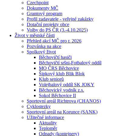
Czechpoint
Dokumenty MČ
Grantový program
Profil zadavatele - veřejné zakázky
Dotační projekty obce
Volby do PS ČR (3.-4.10.2025)
Život v městské části
Přehled akcí MČ pro r. 2026
Pozvánka na akce
Spolkový život
Běchovičtí hasiči
Běchovičtí sršni-Fotbalový oddíl
MO ČRS Běchovice
Šipkový klub Blik Blok
Klub seniorů
Volejbalový oddíl SK JOKY
Běchovický vodník z.s.
Sokol Běchovice II
Sportovní areál Richtrova (CHANOS)
Cyklostezky
Sportovní areál na Korunce (SANK)
Užitečné informace
Aktuality
Teploměr
Odpady (kontejnery)