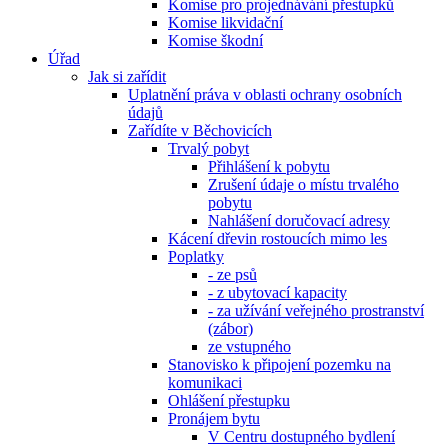
Komise pro projednávání přestupků
Komise likvidační
Komise škodní
Úřad
Jak si zařídit
Uplatnění práva v oblasti ochrany osobních
údajů
Zařídíte v Běchovicích
Trvalý pobyt
Přihlášení k pobytu
Zrušení údaje o místu trvalého
pobytu
Nahlášení doručovací adresy
Kácení dřevin rostoucích mimo les
Poplatky
- ze psů
- z ubytovací kapacity
- za užívání veřejného prostranství
(zábor)
ze vstupného
Stanovisko k připojení pozemku na
komunikaci
Ohlášení přestupku
Pronájem bytu
V Centru dostupného bydlení