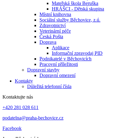
Mateřská škola Beruška
HRÁŠCI - Dětská skupina
Místní knihovna
Sociální služby Běchovice, z.ú.
Zdravotnictví
Veterinární péče
Česká Pošta
Doprava
Aplikace
Informační zpravodaj PID
Podnikatelé v Běchovicích
Pracovní příležitosti
Dopravní stavby
Dopravní omezení
Kontakty
Důležitá telefonní čísla
Kontaktujte nás
+420 281 028 611
podatelna@praha-bechovice.cz
Facebook