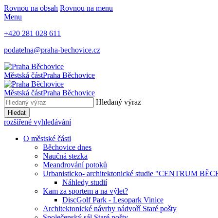
Rovnou na obsah
Rovnou na menu
Menu
+420 281 028 611
podatelna@praha-bechovice.cz
Městská část
Praha Běchovice
Městská část
Praha Běchovice
Hledaný výraz
Hledat
rozšířené vyhledávání
O městské části
Běchovice dnes
Naučná stezka
Meandrování potoků
Urbanisticko- architektonické studie "CENTRUM B
Náhledy studií
Kam za sportem a na výlet?
DiscGolf Park - Lesopark Vinice
Architektonické návrhy nádvoří Staré pošty
Společenský sál Staré pošty