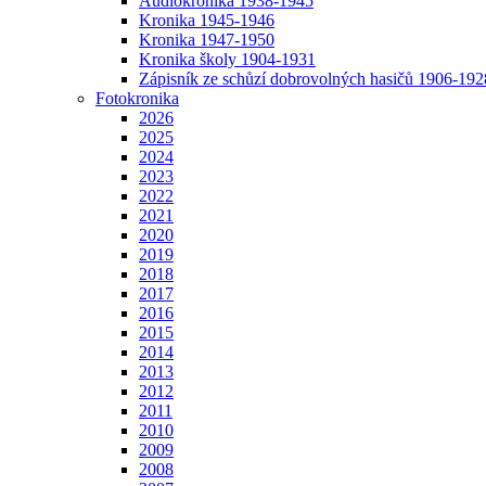
Audiokronika 1938-1945
Kronika 1945-1946
Kronika 1947-1950
Kronika školy 1904-1931
Zápisník ze schůzí dobrovolných hasičů 1906-192
Fotokronika
2026
2025
2024
2023
2022
2021
2020
2019
2018
2017
2016
2015
2014
2013
2012
2011
2010
2009
2008