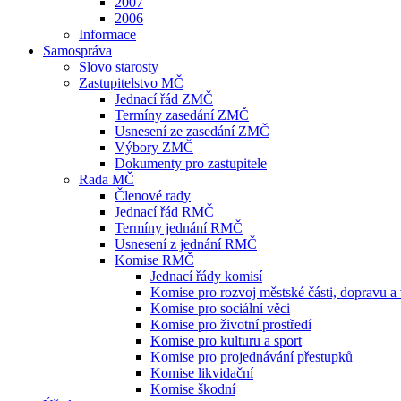
2007
2006
Informace
Samospráva
Slovo starosty
Zastupitelstvo MČ
Jednací řád ZMČ
Termíny zasedání ZMČ
Usnesení ze zasedání ZMČ
Výbory ZMČ
Dokumenty pro zastupitele
Rada MČ
Členové rady
Jednací řád RMČ
Termíny jednání RMČ
Usnesení z jednání RMČ
Komise RMČ
Jednací řády komisí
Komise pro rozvoj městské části, dopravu a
Komise pro sociální věci
Komise pro životní prostředí
Komise pro kulturu a sport
Komise pro projednávání přestupků
Komise likvidační
Komise škodní