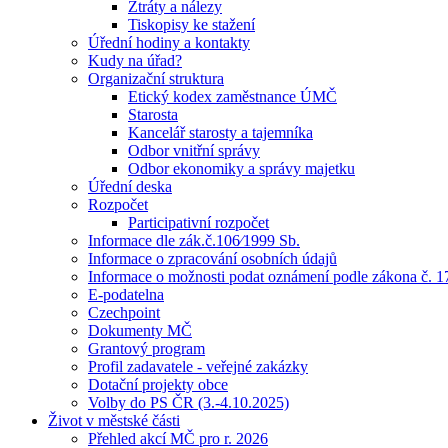
Ztráty a nálezy
Tiskopisy ke stažení
Úřední hodiny a kontakty
Kudy na úřad?
Organizační struktura
Etický kodex zaměstnance ÚMČ
Starosta
Kancelář starosty a tajemníka
Odbor vnitřní správy
Odbor ekonomiky a správy majetku
Úřední deska
Rozpočet
Participativní rozpočet
Informace dle zák.č.106⁄1999 Sb.
Informace o zpracování osobních údajů
Informace o možnosti podat oznámení podle zákona č. 1
E-podatelna
Czechpoint
Dokumenty MČ
Grantový program
Profil zadavatele - veřejné zakázky
Dotační projekty obce
Volby do PS ČR (3.-4.10.2025)
Život v městské části
Přehled akcí MČ pro r. 2026