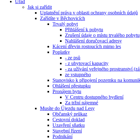
Úřad
Jak si zařídit
Uplatnění práva v oblasti ochrany osobních údajů
Zařídíte v Běchovicích
Trvalý pobyt
Přihlášení k pobytu
Zrušení údaje o místu trvalého pobytu
Nahlášení doručovací adresy
Kácení dřevin rostoucích mimo les
Poplatky
- ze psů
- z ubytovací kapacity
- za užívání veřejného prostranství (z
ze vstupného
Stanovisko k připojení pozemku na komuni
Ohlášení přestupku
Pronájem bytu
V Centru dostupného bydlení
Za tržní nájemné
Musíte do Újezdu nad Lesy
Občanský průkaz
Cestovní doklad
Uzavření sňatku
Stavební řízení
Podnikání