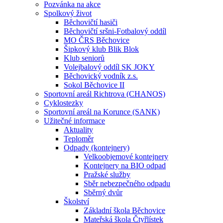
Pozvánka na akce
Spolkový život
Běchovičtí hasiči
Běchovičtí sršni-Fotbalový oddíl
MO ČRS Běchovice
Šipkový klub Blik Blok
Klub seniorů
Volejbalový oddíl SK JOKY
Běchovický vodník z.s.
Sokol Běchovice II
Sportovní areál Richtrova (CHANOS)
Cyklostezky
Sportovní areál na Korunce (SANK)
Užitečné informace
Aktuality
Teploměr
Odpady (kontejnery)
Velkoobjemové kontejnery
Kontejnery na BIO odpad
Pražské služby
Sběr nebezpečného odpadu
Sběrný dvůr
Školství
Základní škola Běchovice
Mateřská škola Čtyřlístek