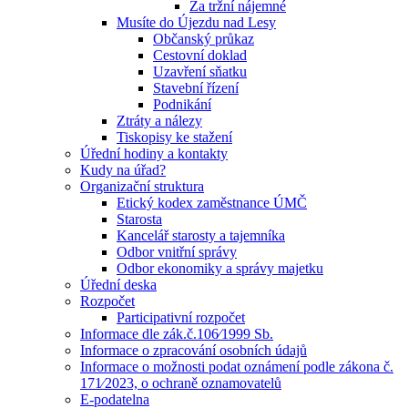
Za tržní nájemné
Musíte do Újezdu nad Lesy
Občanský průkaz
Cestovní doklad
Uzavření sňatku
Stavební řízení
Podnikání
Ztráty a nálezy
Tiskopisy ke stažení
Úřední hodiny a kontakty
Kudy na úřad?
Organizační struktura
Etický kodex zaměstnance ÚMČ
Starosta
Kancelář starosty a tajemníka
Odbor vnitřní správy
Odbor ekonomiky a správy majetku
Úřední deska
Rozpočet
Participativní rozpočet
Informace dle zák.č.106⁄1999 Sb.
Informace o zpracování osobních údajů
Informace o možnosti podat oznámení podle zákona č.
171⁄2023, o ochraně oznamovatelů
E-podatelna