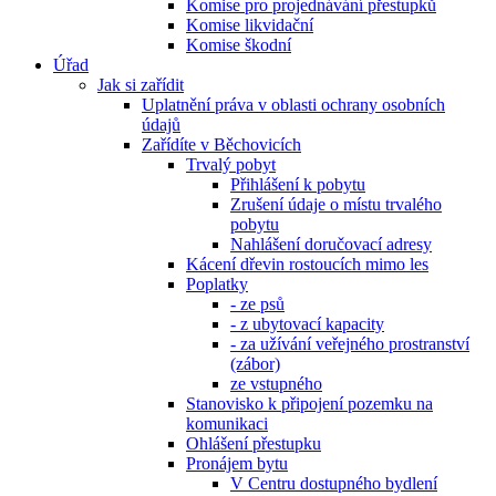
Komise pro projednávání přestupků
Komise likvidační
Komise škodní
Úřad
Jak si zařídit
Uplatnění práva v oblasti ochrany osobních
údajů
Zařídíte v Běchovicích
Trvalý pobyt
Přihlášení k pobytu
Zrušení údaje o místu trvalého
pobytu
Nahlášení doručovací adresy
Kácení dřevin rostoucích mimo les
Poplatky
- ze psů
- z ubytovací kapacity
- za užívání veřejného prostranství
(zábor)
ze vstupného
Stanovisko k připojení pozemku na
komunikaci
Ohlášení přestupku
Pronájem bytu
V Centru dostupného bydlení