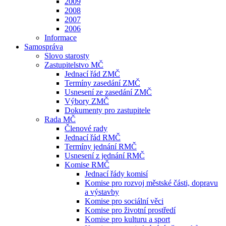
2009
2008
2007
2006
Informace
Samospráva
Slovo starosty
Zastupitelstvo MČ
Jednací řád ZMČ
Termíny zasedání ZMČ
Usnesení ze zasedání ZMČ
Výbory ZMČ
Dokumenty pro zastupitele
Rada MČ
Členové rady
Jednací řád RMČ
Termíny jednání RMČ
Usnesení z jednání RMČ
Komise RMČ
Jednací řády komisí
Komise pro rozvoj městské části, dopravu
a výstavby
Komise pro sociální věci
Komise pro životní prostředí
Komise pro kulturu a sport