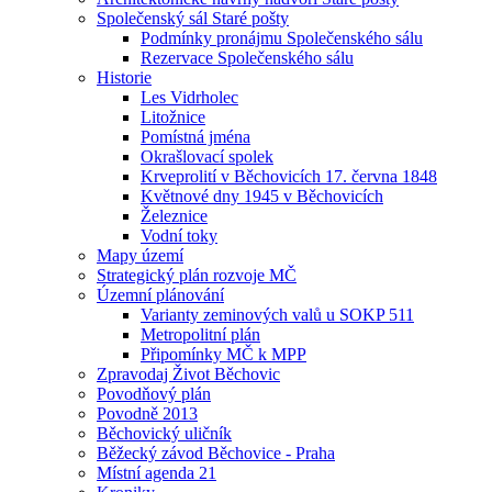
Společenský sál Staré pošty
Podmínky pronájmu Společenského sálu
Rezervace Společenského sálu
Historie
Les Vidrholec
Litožnice
Pomístná jména
Okrašlovací spolek
Krveprolití v Běchovicích 17. června 1848
Květnové dny 1945 v Běchovicích
Železnice
Vodní toky
Mapy území
Strategický plán rozvoje MČ
Územní plánování
Varianty zeminových valů u SOKP 511
Metropolitní plán
Připomínky MČ k MPP
Zpravodaj Život Běchovic
Povodňový plán
Povodně 2013
Běchovický uličník
Běžecký závod Běchovice - Praha
Místní agenda 21