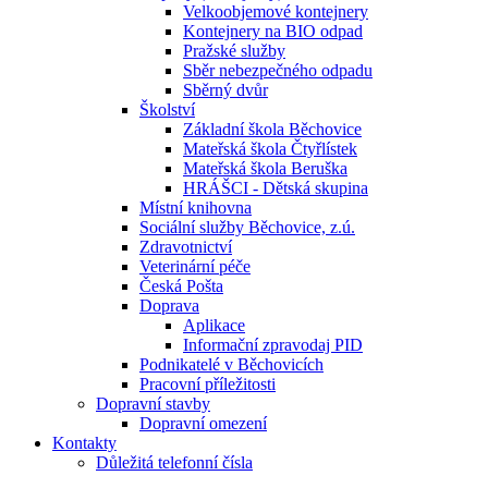
Velkoobjemové kontejnery
Kontejnery na BIO odpad
Pražské služby
Sběr nebezpečného odpadu
Sběrný dvůr
Školství
Základní škola Běchovice
Mateřská škola Čtyřlístek
Mateřská škola Beruška
HRÁŠCI - Dětská skupina
Místní knihovna
Sociální služby Běchovice, z.ú.
Zdravotnictví
Veterinární péče
Česká Pošta
Doprava
Aplikace
Informační zpravodaj PID
Podnikatelé v Běchovicích
Pracovní příležitosti
Dopravní stavby
Dopravní omezení
Kontakty
Důležitá telefonní čísla