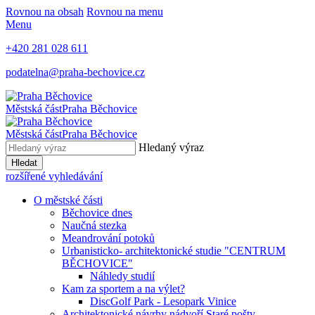
Rovnou na obsah
Rovnou na menu
Menu
+420 281 028 611
podatelna@praha-bechovice.cz
Městská část
Praha Běchovice
Městská část
Praha Běchovice
Hledaný výraz
Hledat
rozšířené vyhledávání
O městské části
Běchovice dnes
Naučná stezka
Meandrování potoků
Urbanisticko- architektonické studie "CENTRUM
BĚCHOVICE"
Náhledy studií
Kam za sportem a na výlet?
DiscGolf Park - Lesopark Vinice
Architektonické návrhy nádvoří Staré pošty