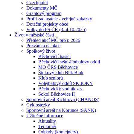
Czechpoint
Dokumenty MČ
Grantový program
Profil zadavatele - veřejné zakázky
Dotační projekty obce
Volby do PS ČR (3.-4.10.2025)
Život v městské části
Přehled akcí MČ pro r. 2026
Pozvánka na akce
Spolkový život
Běchovičtí hasiči
Běchovičtí sršni-Fotbalový oddíl
MO ČRS Běchovice
Šipkový klub Blik Blok
Klub seniorů
Volejbalový oddíl SK JOKY
Běchovický vodník z.s.
Sokol Běchovice II
Sportovní areál Richtrova (CHANOS)
Cyklostezky
Sportovní areál na Korunce (SANK)
Užitečné informace
Aktuality
Teploměr
Odpady (kontejnery)