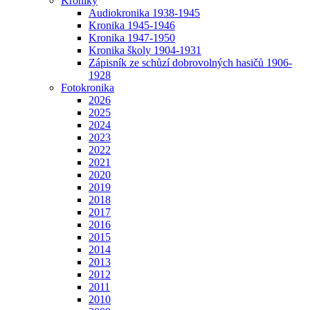
Kroniky
Audiokronika 1938-1945
Kronika 1945-1946
Kronika 1947-1950
Kronika školy 1904-1931
Zápisník ze schůzí dobrovolných hasičů 1906-
1928
Fotokronika
2026
2025
2024
2023
2022
2021
2020
2019
2018
2017
2016
2015
2014
2013
2012
2011
2010