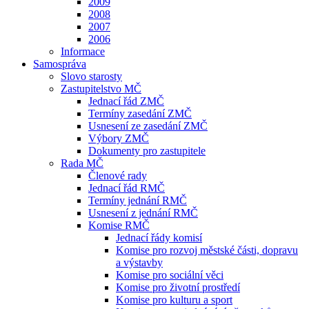
2009
2008
2007
2006
Informace
Samospráva
Slovo starosty
Zastupitelstvo MČ
Jednací řád ZMČ
Termíny zasedání ZMČ
Usnesení ze zasedání ZMČ
Výbory ZMČ
Dokumenty pro zastupitele
Rada MČ
Členové rady
Jednací řád RMČ
Termíny jednání RMČ
Usnesení z jednání RMČ
Komise RMČ
Jednací řády komisí
Komise pro rozvoj městské části, dopravu
a výstavby
Komise pro sociální věci
Komise pro životní prostředí
Komise pro kulturu a sport