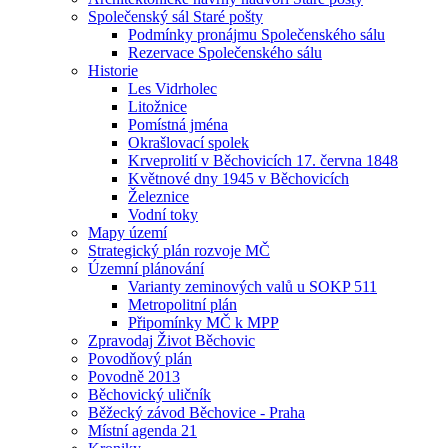
Společenský sál Staré pošty
Podmínky pronájmu Společenského sálu
Rezervace Společenského sálu
Historie
Les Vidrholec
Litožnice
Pomístná jména
Okrašlovací spolek
Krveprolití v Běchovicích 17. června 1848
Květnové dny 1945 v Běchovicích
Železnice
Vodní toky
Mapy území
Strategický plán rozvoje MČ
Územní plánování
Varianty zeminových valů u SOKP 511
Metropolitní plán
Připomínky MČ k MPP
Zpravodaj Život Běchovic
Povodňový plán
Povodně 2013
Běchovický uličník
Běžecký závod Běchovice - Praha
Místní agenda 21