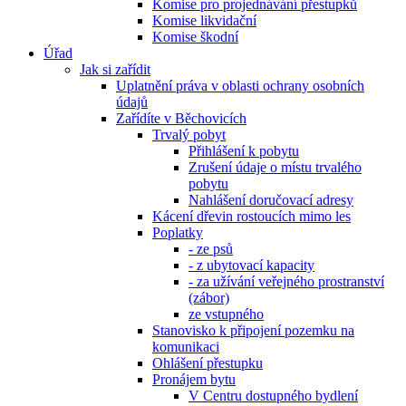
Komise pro projednávání přestupků
Komise likvidační
Komise škodní
Úřad
Jak si zařídit
Uplatnění práva v oblasti ochrany osobních
údajů
Zařídíte v Běchovicích
Trvalý pobyt
Přihlášení k pobytu
Zrušení údaje o místu trvalého
pobytu
Nahlášení doručovací adresy
Kácení dřevin rostoucích mimo les
Poplatky
- ze psů
- z ubytovací kapacity
- za užívání veřejného prostranství
(zábor)
ze vstupného
Stanovisko k připojení pozemku na
komunikaci
Ohlášení přestupku
Pronájem bytu
V Centru dostupného bydlení