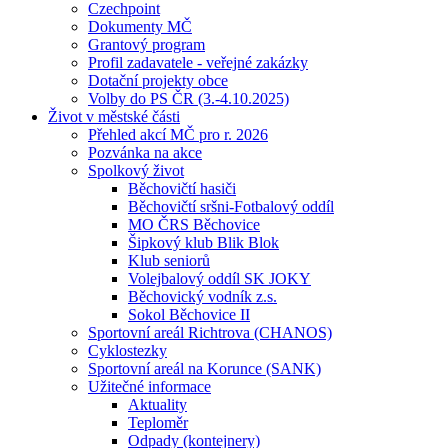
Czechpoint
Dokumenty MČ
Grantový program
Profil zadavatele - veřejné zakázky
Dotační projekty obce
Volby do PS ČR (3.-4.10.2025)
Život v městské části
Přehled akcí MČ pro r. 2026
Pozvánka na akce
Spolkový život
Běchovičtí hasiči
Běchovičtí sršni-Fotbalový oddíl
MO ČRS Běchovice
Šipkový klub Blik Blok
Klub seniorů
Volejbalový oddíl SK JOKY
Běchovický vodník z.s.
Sokol Běchovice II
Sportovní areál Richtrova (CHANOS)
Cyklostezky
Sportovní areál na Korunce (SANK)
Užitečné informace
Aktuality
Teploměr
Odpady (kontejnery)