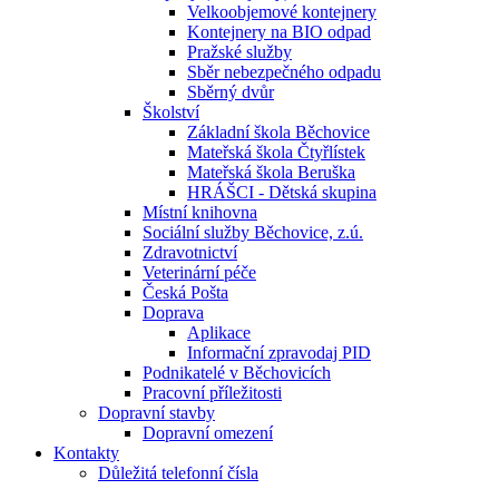
Velkoobjemové kontejnery
Kontejnery na BIO odpad
Pražské služby
Sběr nebezpečného odpadu
Sběrný dvůr
Školství
Základní škola Běchovice
Mateřská škola Čtyřlístek
Mateřská škola Beruška
HRÁŠCI - Dětská skupina
Místní knihovna
Sociální služby Běchovice, z.ú.
Zdravotnictví
Veterinární péče
Česká Pošta
Doprava
Aplikace
Informační zpravodaj PID
Podnikatelé v Běchovicích
Pracovní příležitosti
Dopravní stavby
Dopravní omezení
Kontakty
Důležitá telefonní čísla