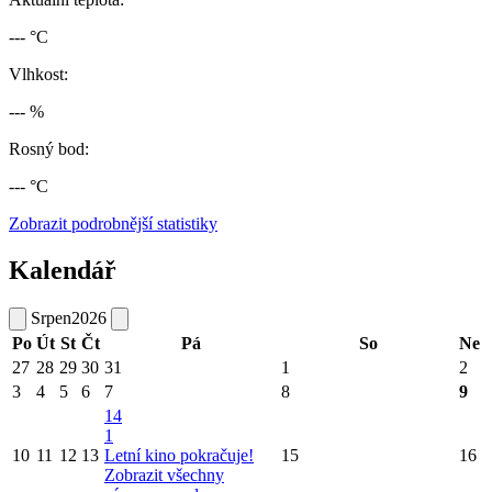
--- °C
Vlhkost:
--- %
Rosný bod:
--- °C
Zobrazit podrobnější statistiky
Kalendář
Srpen
2026
Po
Út
St
Čt
Pá
So
Ne
27
28
29
30
31
1
2
3
4
5
6
7
8
9
14
1
10
11
12
13
Letní kino pokračuje!
15
16
Zobrazit všechny