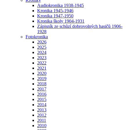
Kroniky
Audiokronika 1938-1945
Kronika 1945-1946
Kronika 1947-1950
Kronika školy 1904-1931
Zápisník ze schůzí dobrovolných hasičů 1906-
1928
Fotokronika
2026
2025
2024
2023
2022
2021
2020
2019
2018
2017
2016
2015
2014
2013
2012
2011
2010