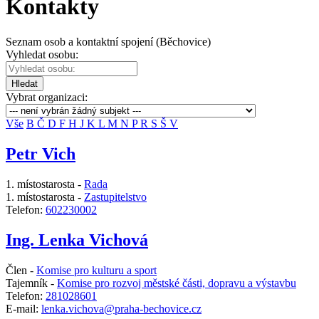
Kontakty
Seznam osob a kontaktní spojení (Běchovice)
Vyhledat osobu:
Hledat
Vybrat organizaci:
Vše
B
Č
D
F
H
J
K
L
M
N
P
R
S
Š
V
Petr Vich
1. místostarosta -
Rada
1. místostarosta -
Zastupitelstvo
Telefon:
602230002
Ing. Lenka Vichová
Člen -
Komise pro kulturu a sport
Tajemník -
Komise pro rozvoj městské části, dopravu a výstavbu
Telefon:
281028601
E-mail:
lenka.vichova@praha-bechovice.cz