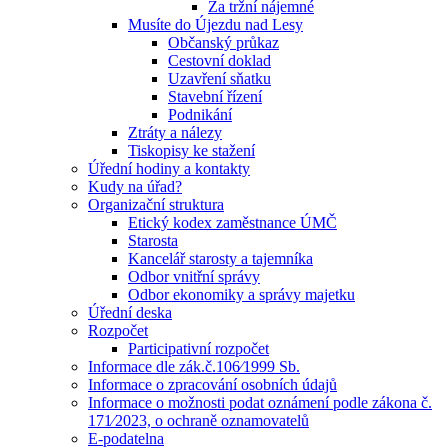
Za tržní nájemné
Musíte do Újezdu nad Lesy
Občanský průkaz
Cestovní doklad
Uzavření sňatku
Stavební řízení
Podnikání
Ztráty a nálezy
Tiskopisy ke stažení
Úřední hodiny a kontakty
Kudy na úřad?
Organizační struktura
Etický kodex zaměstnance ÚMČ
Starosta
Kancelář starosty a tajemníka
Odbor vnitřní správy
Odbor ekonomiky a správy majetku
Úřední deska
Rozpočet
Participativní rozpočet
Informace dle zák.č.106⁄1999 Sb.
Informace o zpracování osobních údajů
Informace o možnosti podat oznámení podle zákona č.
171⁄2023, o ochraně oznamovatelů
E-podatelna