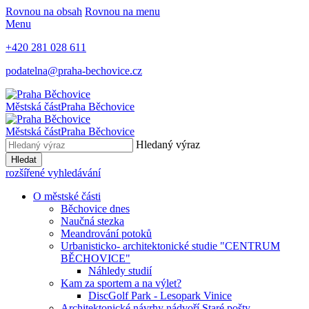
Rovnou na obsah
Rovnou na menu
Menu
+420 281 028 611
podatelna@praha-bechovice.cz
Městská část
Praha Běchovice
Městská část
Praha Běchovice
Hledaný výraz
Hledat
rozšířené vyhledávání
O městské části
Běchovice dnes
Naučná stezka
Meandrování potoků
Urbanisticko- architektonické studie "CENTRUM
BĚCHOVICE"
Náhledy studií
Kam za sportem a na výlet?
DiscGolf Park - Lesopark Vinice
Architektonické návrhy nádvoří Staré pošty