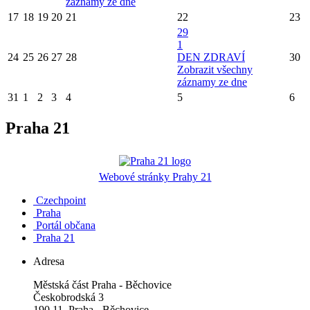
záznamy ze dne
17
18
19
20
21
22
23
29
1
24
25
26
27
28
DEN ZDRAVÍ
30
Zobrazit všechny
záznamy ze dne
31
1
2
3
4
5
6
Praha 21
Webové stránky Prahy 21
Czechpoint
Praha
Portál občana
Praha 21
Adresa
Městská část Praha - Běchovice
Českobrodská 3
190 11 Praha - Běchovice