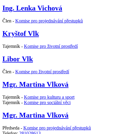
Ing. Lenka Vichová
Člen -
Komise pro projednávání přestupků
Kryštof Vlk
Tajemník -
Komise pro životní prostředí
Libor Vlk
Člen -
Komise pro životní prostředí
Mgr. Martina Vlková
Tajemník -
Komise pro kulturu a sport
Tajemník -
Komise pro sociální věci
Mgr. Martina Vlková
Předseda -
Komise pro projednávání přestupků
Telefon:
281028613