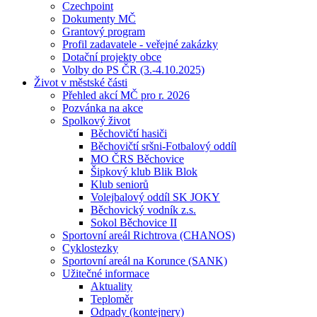
Czechpoint
Dokumenty MČ
Grantový program
Profil zadavatele - veřejné zakázky
Dotační projekty obce
Volby do PS ČR (3.-4.10.2025)
Život v městské části
Přehled akcí MČ pro r. 2026
Pozvánka na akce
Spolkový život
Běchovičtí hasiči
Běchovičtí sršni-Fotbalový oddíl
MO ČRS Běchovice
Šipkový klub Blik Blok
Klub seniorů
Volejbalový oddíl SK JOKY
Běchovický vodník z.s.
Sokol Běchovice II
Sportovní areál Richtrova (CHANOS)
Cyklostezky
Sportovní areál na Korunce (SANK)
Užitečné informace
Aktuality
Teploměr
Odpady (kontejnery)