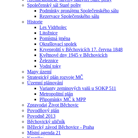
Společenský sál Staré pošty
Podmínky pronájmu Společenského sálu
Rezervace Společenského sálu
Historie
Les Vidrholec
Litožnice
Pomístná jména
Okrašlovací spolek
Krveprolití v Běchovicích 17. června 1848
Květnové dny 1945 v Běchovicích
Železnice
Vodní toky
Mapy území
Strategický plán rozvoje MČ
Územní plánování
Varianty zeminových valů u SOKP 511
Metropolitní plán
Připomínky MČ k MPP
Zpravodaj Život Běchovic
Povodňový plán
Povodně 2013
Běchovický uličník
Běžecký závod Běchovice - Praha
Místní agenda 21