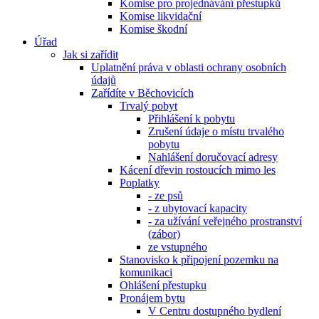
Komise pro projednávání přestupků
Komise likvidační
Komise škodní
Úřad
Jak si zařídit
Uplatnění práva v oblasti ochrany osobních
údajů
Zařídíte v Běchovicích
Trvalý pobyt
Přihlášení k pobytu
Zrušení údaje o místu trvalého
pobytu
Nahlášení doručovací adresy
Kácení dřevin rostoucích mimo les
Poplatky
- ze psů
- z ubytovací kapacity
- za užívání veřejného prostranství
(zábor)
ze vstupného
Stanovisko k připojení pozemku na
komunikaci
Ohlášení přestupku
Pronájem bytu
V Centru dostupného bydlení