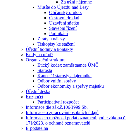
Za tržní nájemné
Musíte do Újezdu nad Lesy
Občanský průkaz
Cestovní doklad
Uzavření sňatku
Stavební řízení
Podnikání
Ztráty a nálezy
Tiskopisy ke stažení
Úřední hodiny a kontakty
Kudy na úřad?
Organizační struktura
Etický kodex zaměstnance ÚMČ
Starosta
Kancelář starosty a tajemníka
Odbor vnitřní správy
Odbor ekonomiky a správy majetku
Úřední deska
Rozpočet
Participativní rozpočet
Informace dle zák.č.106⁄1999 Sb.
Informace o zpracování osobních údajů
Informace o možnosti podat oznámení podle zákona č.
171⁄2023, o ochraně oznamovatelů
E-podatelna