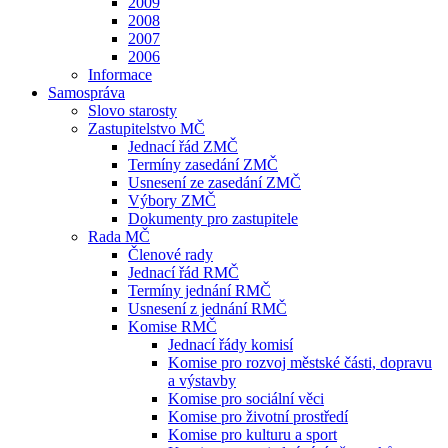
2009
2008
2007
2006
Informace
Samospráva
Slovo starosty
Zastupitelstvo MČ
Jednací řád ZMČ
Termíny zasedání ZMČ
Usnesení ze zasedání ZMČ
Výbory ZMČ
Dokumenty pro zastupitele
Rada MČ
Členové rady
Jednací řád RMČ
Termíny jednání RMČ
Usnesení z jednání RMČ
Komise RMČ
Jednací řády komisí
Komise pro rozvoj městské části, dopravu
a výstavby
Komise pro sociální věci
Komise pro životní prostředí
Komise pro kulturu a sport