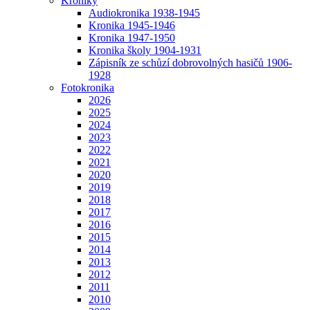
Kroniky
Audiokronika 1938-1945
Kronika 1945-1946
Kronika 1947-1950
Kronika školy 1904-1931
Zápisník ze schůzí dobrovolných hasičů 1906-
1928
Fotokronika
2026
2025
2024
2023
2022
2021
2020
2019
2018
2017
2016
2015
2014
2013
2012
2011
2010