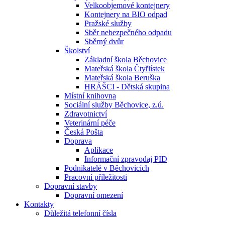
Velkoobjemové kontejnery
Kontejnery na BIO odpad
Pražské služby
Sběr nebezpečného odpadu
Sběrný dvůr
Školství
Základní škola Běchovice
Mateřská škola Čtyřlístek
Mateřská škola Beruška
HRÁŠCI - Dětská skupina
Místní knihovna
Sociální služby Běchovice, z.ú.
Zdravotnictví
Veterinární péče
Česká Pošta
Doprava
Aplikace
Informační zpravodaj PID
Podnikatelé v Běchovicích
Pracovní příležitosti
Dopravní stavby
Dopravní omezení
Kontakty
Důležitá telefonní čísla