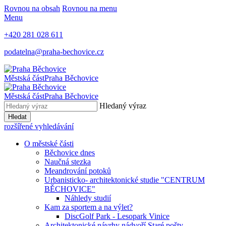
Rovnou na obsah
Rovnou na menu
Menu
+420 281 028 611
podatelna@praha-bechovice.cz
Městská část
Praha Běchovice
Městská část
Praha Běchovice
Hledaný výraz
Hledat
rozšířené vyhledávání
O městské části
Běchovice dnes
Naučná stezka
Meandrování potoků
Urbanisticko- architektonické studie "CENTRUM
BĚCHOVICE"
Náhledy studií
Kam za sportem a na výlet?
DiscGolf Park - Lesopark Vinice
Architektonické návrhy nádvoří Staré pošty