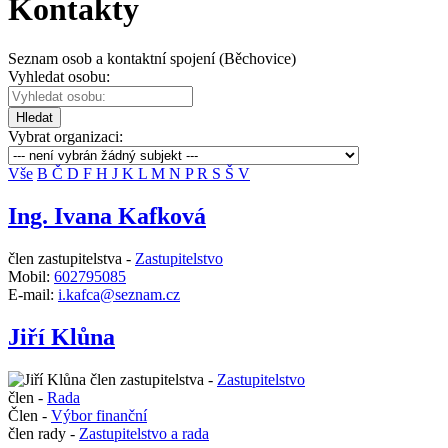
Kontakty
Seznam osob a kontaktní spojení (Běchovice)
Vyhledat osobu:
Hledat
Vybrat organizaci:
Vše
B
Č
D
F
H
J
K
L
M
N
P
R
S
Š
V
Ing. Ivana Kafková
člen zastupitelstva -
Zastupitelstvo
Mobil:
602795085
E-mail:
i.kafca@seznam.cz
Jiří Klůna
člen zastupitelstva -
Zastupitelstvo
člen -
Rada
Člen -
Výbor finanční
člen rady -
Zastupitelstvo a rada