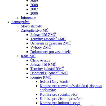
2009
2008
2007
2006
Informace
Samospráva
Slovo starosty
Zastupitelstvo MČ
Jednací řád ZMČ
Termíny zasedání ZMČ
Usnesení ze zasedání ZMČ
Výbory ZMČ
Dokumenty pro zastupitele
Rada MČ
Členové rady
Jednací řád RMČ
Termíny jednání RMČ
Usnesení z jednání RMČ
Komise RMČ
Jednací řády komisí
Komise pro rozvoj městské části, dopravu
a výstavby
Komise pro sociální věci
Komise pro životní prostředí
Komise pro kulturu a sport