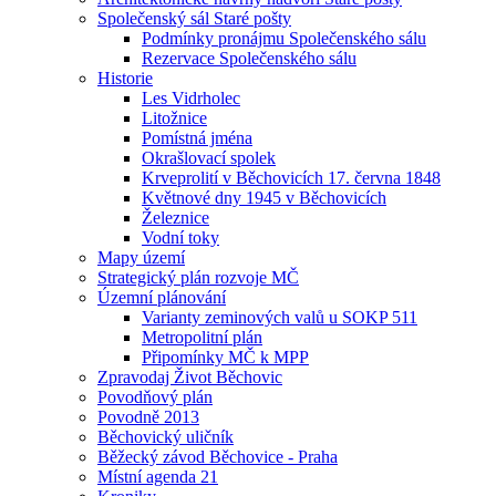
Společenský sál Staré pošty
Podmínky pronájmu Společenského sálu
Rezervace Společenského sálu
Historie
Les Vidrholec
Litožnice
Pomístná jména
Okrašlovací spolek
Krveprolití v Běchovicích 17. června 1848
Květnové dny 1945 v Běchovicích
Železnice
Vodní toky
Mapy území
Strategický plán rozvoje MČ
Územní plánování
Varianty zeminových valů u SOKP 511
Metropolitní plán
Připomínky MČ k MPP
Zpravodaj Život Běchovic
Povodňový plán
Povodně 2013
Běchovický uličník
Běžecký závod Běchovice - Praha
Místní agenda 21