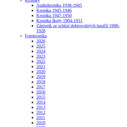
Kroniky
Audiokronika 1938-1945
Kronika 1945-1946
Kronika 1947-1950
Kronika školy 1904-1931
Zápisník ze schůzí dobrovolných hasičů 1906-
1928
Fotokronika
2026
2025
2024
2023
2022
2021
2020
2019
2018
2017
2016
2015
2014
2013
2012
2011
2010