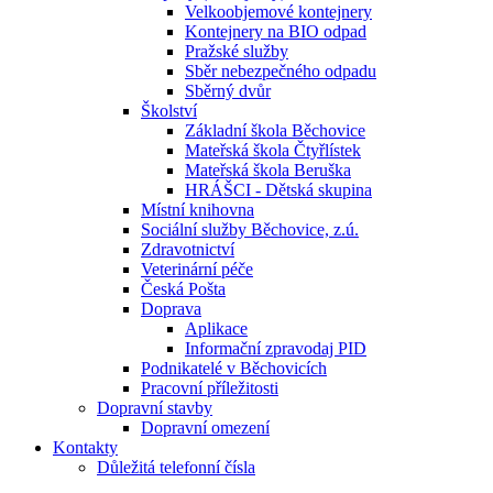
Velkoobjemové kontejnery
Kontejnery na BIO odpad
Pražské služby
Sběr nebezpečného odpadu
Sběrný dvůr
Školství
Základní škola Běchovice
Mateřská škola Čtyřlístek
Mateřská škola Beruška
HRÁŠCI - Dětská skupina
Místní knihovna
Sociální služby Běchovice, z.ú.
Zdravotnictví
Veterinární péče
Česká Pošta
Doprava
Aplikace
Informační zpravodaj PID
Podnikatelé v Běchovicích
Pracovní příležitosti
Dopravní stavby
Dopravní omezení
Kontakty
Důležitá telefonní čísla