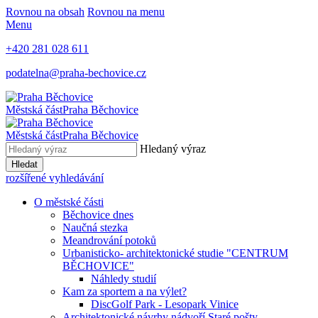
Rovnou na obsah
Rovnou na menu
Menu
+420 281 028 611
podatelna@praha-bechovice.cz
Městská část
Praha Běchovice
Městská část
Praha Běchovice
Hledaný výraz
Hledat
rozšířené vyhledávání
O městské části
Běchovice dnes
Naučná stezka
Meandrování potoků
Urbanisticko- architektonické studie "CENTRUM
BĚCHOVICE"
Náhledy studií
Kam za sportem a na výlet?
DiscGolf Park - Lesopark Vinice
Architektonické návrhy nádvoří Staré pošty