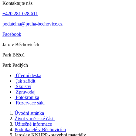
Kontaktujte nás
+420 281 028 611
podatelna@praha-bechovice.cz
Facebook
Jaro v Běchovicích
Park Běžců
Park Padlých
Úřední deska
Jak zařídit
Školství
Zpravodaj
Fotokronika
Rezervace sálu
Úvodní stránka
Život v městské části
Užitečné informace
Podnikatelé v Běchovicích
Jaroslav KNUPP - stavební materiály