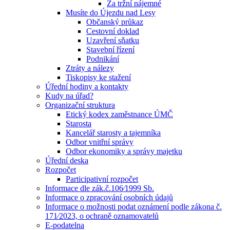
Za tržní nájemné
Musíte do Újezdu nad Lesy
Občanský průkaz
Cestovní doklad
Uzavření sňatku
Stavební řízení
Podnikání
Ztráty a nálezy
Tiskopisy ke stažení
Úřední hodiny a kontakty
Kudy na úřad?
Organizační struktura
Etický kodex zaměstnance ÚMČ
Starosta
Kancelář starosty a tajemníka
Odbor vnitřní správy
Odbor ekonomiky a správy majetku
Úřední deska
Rozpočet
Participativní rozpočet
Informace dle zák.č.106⁄1999 Sb.
Informace o zpracování osobních údajů
Informace o možnosti podat oznámení podle zákona č.
171⁄2023, o ochraně oznamovatelů
E-podatelna