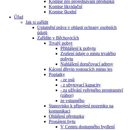
Komise pro projednávání přestupků
Komise likvidační
Komise škodní
Úřad
Jak si zařídit
Uplatnění práva v oblasti ochrany osobních
údajů
Zařídíte v Běchovicích
Trvalý pobyt
Přihlášení k pobytu
Zrušení údaje o místu trvalého
pobytu
Nahlášení doručovací adresy
Kácení dřevin rostoucích mimo les
Poplatky
- ze psů
- z ubytovací kapacity
- za užívání veřejného prostranství
(zábor)
ze vstupného
Stanovisko k připojení pozemku na
komunikaci
Ohlášení přestupku
Pronájem bytu
V Centru dostupného bydlení