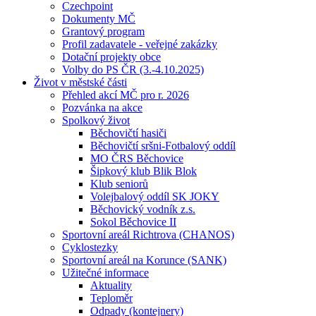
Czechpoint
Dokumenty MČ
Grantový program
Profil zadavatele - veřejné zakázky
Dotační projekty obce
Volby do PS ČR (3.-4.10.2025)
Život v městské části
Přehled akcí MČ pro r. 2026
Pozvánka na akce
Spolkový život
Běchovičtí hasiči
Běchovičtí sršni-Fotbalový oddíl
MO ČRS Běchovice
Šipkový klub Blik Blok
Klub seniorů
Volejbalový oddíl SK JOKY
Běchovický vodník z.s.
Sokol Běchovice II
Sportovní areál Richtrova (CHANOS)
Cyklostezky
Sportovní areál na Korunce (SANK)
Užitečné informace
Aktuality
Teploměr
Odpady (kontejnery)