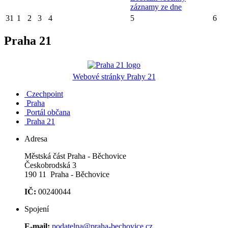
záznamy ze dne
31
1
2
3
4
5
6
Praha 21
Webové stránky Prahy 21
Czechpoint
Praha
Portál občana
Praha 21
Adresa
Městská část Praha - Běchovice
Českobrodská 3
190 11 Praha - Běchovice
IČ:
00240044
Spojení
E-mail:
podatelna@praha-bechovice.cz