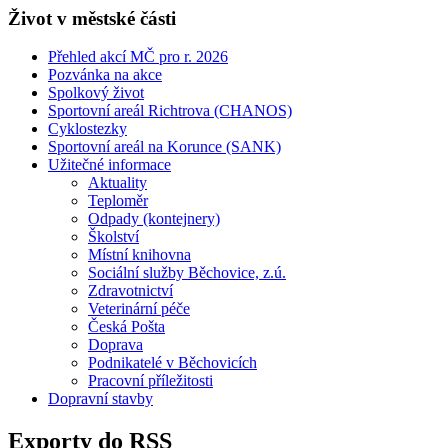
Život v městské části
Přehled akcí MČ pro r. 2026
Pozvánka na akce
Spolkový život
Sportovní areál Richtrova (CHANOS)
Cyklostezky
Sportovní areál na Korunce (SANK)
Užitečné informace
Aktuality
Teploměr
Odpady (kontejnery)
Školství
Místní knihovna
Sociální služby Běchovice, z.ú.
Zdravotnictví
Veterinární péče
Česká Pošta
Doprava
Podnikatelé v Běchovicích
Pracovní příležitosti
Dopravní stavby
Exporty do RSS