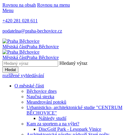
Rovnou na obsah
Rovnou na menu
Menu
+420 281 028 611
podatelna@praha-bechovice.cz
Městská část
Praha Běchovice
Městská část
Praha Běchovice
Hledaný výraz
Hledat
rozšířené vyhledávání
O městské části
Běchovice dnes
Naučná stezka
Meandrování potoků
Urbanisticko- architektonické studie "CENTRUM
BĚCHOVICE"
Náhledy studií
Kam za sportem a na výlet?
DiscGolf Park - Lesopark Vinice
Architektonické návrhy nádvoří Staré pošty