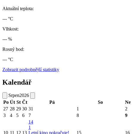
Aktuální teplota:
--- °C
Vlhkost:
--- %
Rosný bod:
--- °C
Zobrazit podrobnější statistiky
Kalendář
Srpen
2026
Po
Út
St
Čt
Pá
So
Ne
27
28
29
30
31
1
2
3
4
5
6
7
8
9
14
1
10
11
12
13
Letní kino pokračuje!
15
16