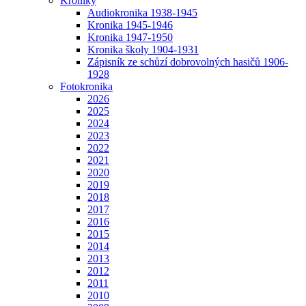
Kroniky
Audiokronika 1938-1945
Kronika 1945-1946
Kronika 1947-1950
Kronika školy 1904-1931
Zápisník ze schůzí dobrovolných hasičů 1906-
1928
Fotokronika
2026
2025
2024
2023
2022
2021
2020
2019
2018
2017
2016
2015
2014
2013
2012
2011
2010