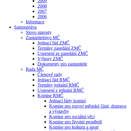
2009
2008
2007
2006
Informace
Samospráva
Slovo starosty
Zastupitelstvo MČ
Jednací řád ZMČ
Termíny zasedání ZMČ
Usnesení ze zasedání ZMČ
Výbory ZMČ
Dokumenty pro zastupitele
Rada MČ
Členové rady
Jednací řád RMČ
Termíny jednání RMČ
Usnesení z jednání RMČ
Komise RMČ
Jednací řády komisí
Komise pro rozvoj městské části, dopravu
a výstavby
Komise pro sociální věci
Komise pro životní prostředí
Komise pro kulturu a sport