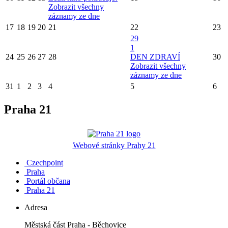
Zobrazit všechny
záznamy ze dne
17
18
19
20
21
22
23
29
1
24
25
26
27
28
DEN ZDRAVÍ
30
Zobrazit všechny
záznamy ze dne
31
1
2
3
4
5
6
Praha 21
Webové stránky Prahy 21
Czechpoint
Praha
Portál občana
Praha 21
Adresa
Městská část Praha - Běchovice