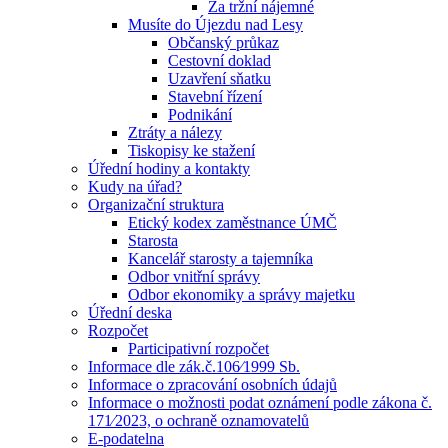
Za tržní nájemné
Musíte do Újezdu nad Lesy
Občanský průkaz
Cestovní doklad
Uzavření sňatku
Stavební řízení
Podnikání
Ztráty a nálezy
Tiskopisy ke stažení
Úřední hodiny a kontakty
Kudy na úřad?
Organizační struktura
Etický kodex zaměstnance ÚMČ
Starosta
Kancelář starosty a tajemníka
Odbor vnitřní správy
Odbor ekonomiky a správy majetku
Úřední deska
Rozpočet
Participativní rozpočet
Informace dle zák.č.106⁄1999 Sb.
Informace o zpracování osobních údajů
Informace o možnosti podat oznámení podle zákona č.
171⁄2023, o ochraně oznamovatelů
E-podatelna