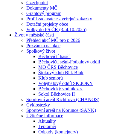
Czechpoint
Dokumenty MČ
Grantový program
Profil zadavatele - veřejné zakázky
Dotační projekty obce
Volby do PS ČR (3.-4.10.2025)
Život v městské části
Přehled akcí MČ pro r. 2026
Pozvánka na akce
Spolkový život
Běchovičtí hasiči
Běchovičtí sršni-Fotbalový oddíl
MO ČRS Běchovice
Šipkový klub Blik Blok
Klub seniorů
Volejbalový oddíl SK JOKY
Běchovický vodník z.s.
Sokol Běchovice II
Sportovní areál Richtrova (CHANOS)
Cyklostezky
Sportovní areál na Korunce (SANK)
Užitečné informace
Aktuality
Teploměr
Odpady (kontejnery)