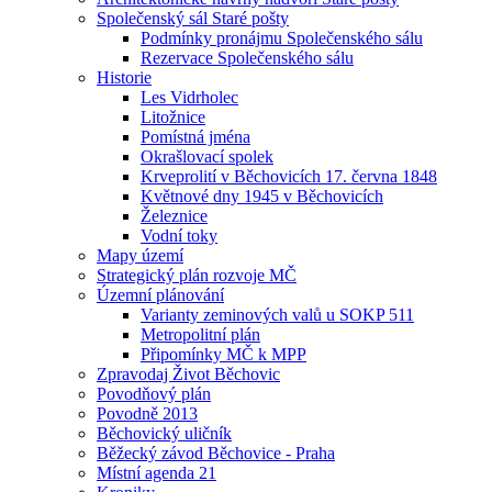
Společenský sál Staré pošty
Podmínky pronájmu Společenského sálu
Rezervace Společenského sálu
Historie
Les Vidrholec
Litožnice
Pomístná jména
Okrašlovací spolek
Krveprolití v Běchovicích 17. června 1848
Květnové dny 1945 v Běchovicích
Železnice
Vodní toky
Mapy území
Strategický plán rozvoje MČ
Územní plánování
Varianty zeminových valů u SOKP 511
Metropolitní plán
Připomínky MČ k MPP
Zpravodaj Život Běchovic
Povodňový plán
Povodně 2013
Běchovický uličník
Běžecký závod Běchovice - Praha
Místní agenda 21