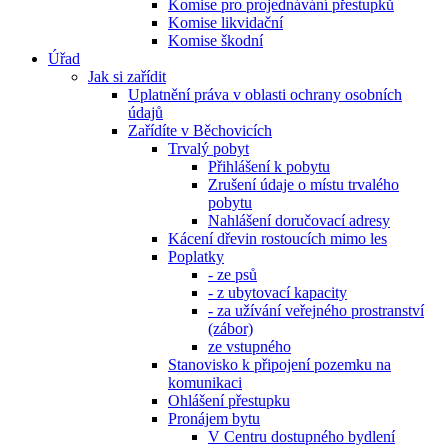
Komise pro projednávání přestupků
Komise likvidační
Komise škodní
Úřad
Jak si zařídit
Uplatnění práva v oblasti ochrany osobních
údajů
Zařídíte v Běchovicích
Trvalý pobyt
Přihlášení k pobytu
Zrušení údaje o místu trvalého
pobytu
Nahlášení doručovací adresy
Kácení dřevin rostoucích mimo les
Poplatky
- ze psů
- z ubytovací kapacity
- za užívání veřejného prostranství
(zábor)
ze vstupného
Stanovisko k připojení pozemku na
komunikaci
Ohlášení přestupku
Pronájem bytu
V Centru dostupného bydlení