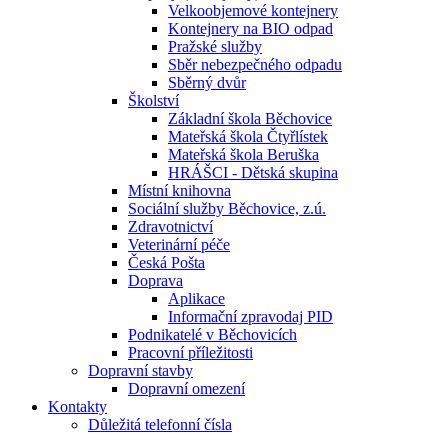
Velkoobjemové kontejnery
Kontejnery na BIO odpad
Pražské služby
Sběr nebezpečného odpadu
Sběrný dvůr
Školství
Základní škola Běchovice
Mateřská škola Čtyřlístek
Mateřská škola Beruška
HRÁŠCI - Dětská skupina
Místní knihovna
Sociální služby Běchovice, z.ú.
Zdravotnictví
Veterinární péče
Česká Pošta
Doprava
Aplikace
Informační zpravodaj PID
Podnikatelé v Běchovicích
Pracovní příležitosti
Dopravní stavby
Dopravní omezení
Kontakty
Důležitá telefonní čísla