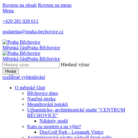
Rovnou na obsah
Rovnou na menu
Menu
+420 281 028 611
podatelna@praha-bechovice.cz
Městská část
Praha Běchovice
Městská část
Praha Běchovice
Hledaný výraz
Hledat
rozšířené vyhledávání
O městské části
Běchovice dnes
Naučná stezka
Meandrování potoků
Urbanisticko- architektonické studie "CENTRUM
BĚCHOVICE"
Náhledy studií
Kam za sportem a na výlet?
DiscGolf Park - Lesopark Vinice
Architektonické návrhy nádvoří Staré pošty