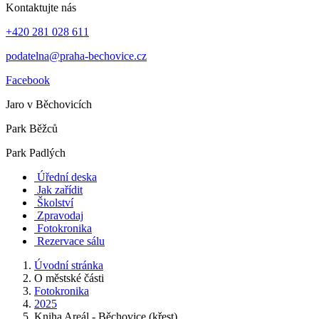
Kontaktujte nás
+420 281 028 611
podatelna@praha-bechovice.cz
Facebook
Jaro v Běchovicích
Park Běžců
Park Padlých
Úřední deska
Jak zařídit
Školství
Zpravodaj
Fotokronika
Rezervace sálu
Úvodní stránka
O městské části
Fotokronika
2025
Kniha Areál - Běchovice (křest)