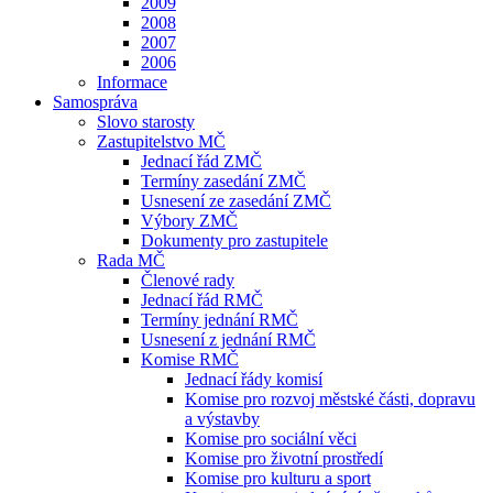
2009
2008
2007
2006
Informace
Samospráva
Slovo starosty
Zastupitelstvo MČ
Jednací řád ZMČ
Termíny zasedání ZMČ
Usnesení ze zasedání ZMČ
Výbory ZMČ
Dokumenty pro zastupitele
Rada MČ
Členové rady
Jednací řád RMČ
Termíny jednání RMČ
Usnesení z jednání RMČ
Komise RMČ
Jednací řády komisí
Komise pro rozvoj městské části, dopravu
a výstavby
Komise pro sociální věci
Komise pro životní prostředí
Komise pro kulturu a sport