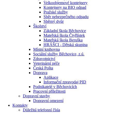
Velkoobjemové kontejnery
Kontejnery na BIO odpad
Pražské služby
Sběr nebezpečného odpadu
Sběrný dvůr
Školství
Základní škola Běchovice
Mateřská škola Čtyřlístek
Mateřská škola Beruška
HRÁŠCI - Dětská skupina
Místní knihovna
Sociální služby Běchovice, z.ú.
Zdravotnictví
Veterinární péče
Česká Pošta
Doprava
Aplikace
Informační zpravodaj PID
Podnikatelé v Běchovicích
Pracovní příležitosti
Dopravní stavby
Dopravní omezení
Kontakty
Důležitá telefonní čísla