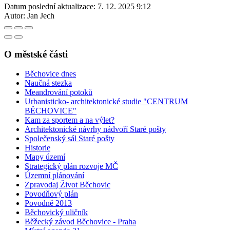
Datum poslední aktualizace:
7. 12. 2025 9:12
Autor:
Jan Jech
O městské části
Běchovice dnes
Naučná stezka
Meandrování potoků
Urbanisticko- architektonické studie "CENTRUM
BĚCHOVICE"
Kam za sportem a na výlet?
Architektonické návrhy nádvoří Staré pošty
Společenský sál Staré pošty
Historie
Mapy území
Strategický plán rozvoje MČ
Územní plánování
Zpravodaj Život Běchovic
Povodňový plán
Povodně 2013
Běchovický uličník
Běžecký závod Běchovice - Praha