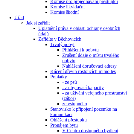
Komise pro projednávání přestupků
Komise likvidační
Komise škodní
Úřad
Jak si zařídit
Uplatnění práva v oblasti ochrany osobních
údajů
Zařídíte v Běchovicích
Trvalý pobyt
Přihlášení k pobytu
Zrušení údaje o místu trvalého
pobytu
Nahlášení doručovací adresy
Kácení dřevin rostoucích mimo les
Poplatky
- ze psů
- z ubytovací kapacity
- za užívání veřejného prostranství
(zábor)
ze vstupného
Stanovisko k připojení pozemku na
komunikaci
Ohlášení přestupku
Pronájem bytu
V Centru dostupného bydlení