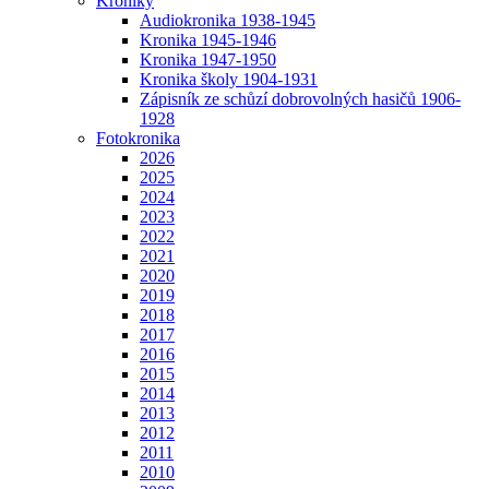
Kroniky
Audiokronika 1938-1945
Kronika 1945-1946
Kronika 1947-1950
Kronika školy 1904-1931
Zápisník ze schůzí dobrovolných hasičů 1906-
1928
Fotokronika
2026
2025
2024
2023
2022
2021
2020
2019
2018
2017
2016
2015
2014
2013
2012
2011
2010