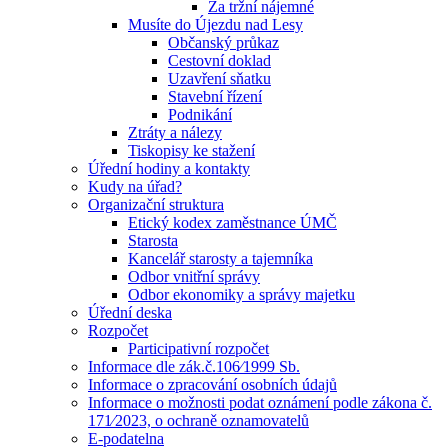
Za tržní nájemné
Musíte do Újezdu nad Lesy
Občanský průkaz
Cestovní doklad
Uzavření sňatku
Stavební řízení
Podnikání
Ztráty a nálezy
Tiskopisy ke stažení
Úřední hodiny a kontakty
Kudy na úřad?
Organizační struktura
Etický kodex zaměstnance ÚMČ
Starosta
Kancelář starosty a tajemníka
Odbor vnitřní správy
Odbor ekonomiky a správy majetku
Úřední deska
Rozpočet
Participativní rozpočet
Informace dle zák.č.106⁄1999 Sb.
Informace o zpracování osobních údajů
Informace o možnosti podat oznámení podle zákona č.
171⁄2023, o ochraně oznamovatelů
E-podatelna