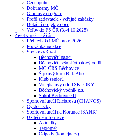
Czechpoint
Dokumenty MČ
Grantový program
Profil zadavatele - veřejné zakázky
Dotační projekty obce
Volby do PS ČR (3.-4.10.2025)
Život v městské části
Přehled akcí MČ pro r. 2026
Pozvánka na akce
Spolkový život
Běchovičtí hasiči
Běchovičtí sršni-Fotbalový oddíl
MO ČRS Běchovice
Šipkový klub Blik Blok
Klub seniorů
Volejbalový oddíl SK JOKY
Běchovický vodník z.s.
Sokol Běchovice II
Sportovní areál Richtrova (CHANOS)
Cyklostezky
Sportovní areál na Korunce (SANK)
Užitečné informace
Aktuality
Teploměr
Odpady (kontejnery)