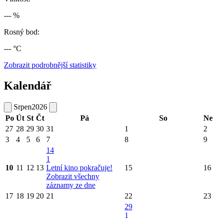
--- %
Rosný bod:
--- °C
Zobrazit podrobnější statistiky
Kalendář
Srpen
2026
Po
Út
St
Čt
Pá
So
Ne
27
28
29
30
31
1
2
3
4
5
6
7
8
9
14
1
10
11
12
13
Letní kino pokračuje!
15
16
Zobrazit všechny
záznamy ze dne
17
18
19
20
21
22
23
29
1