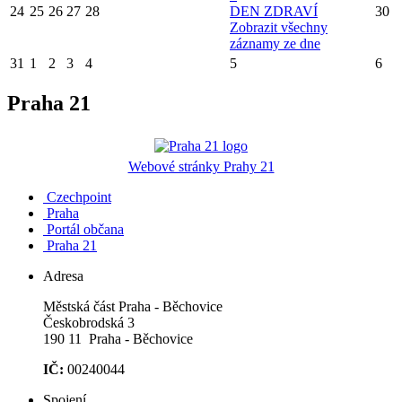
24
25
26
27
28
DEN ZDRAVÍ
30
Zobrazit všechny
záznamy ze dne
31
1
2
3
4
5
6
Praha 21
Webové stránky Prahy 21
Czechpoint
Praha
Portál občana
Praha 21
Adresa
Městská část Praha - Běchovice
Českobrodská 3
190 11 Praha - Běchovice
IČ:
00240044
Spojení