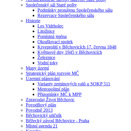
Společenský sál Staré pošty
Podmínky pronájmu Společenského sálu
Rezervace Společenského sálu
Historie
Les Vidrholec
Litožnice
Pomístná jména
Okrašlovací spolek
Krveprolití v Běchovicích 17. června 1848
Květnové dny 1945 v Běchovicích
Železnice
Vodní toky
Mapy území
Strategický plán rozvoje MČ
Územní plánování
Varianty zeminových valů u SOKP 511
Metropolitní plán
Připomínky MČ k MPP
Zpravodaj Život Běchovic
Povodňový plán
Povodně 2013
Běchovický uličník
Běžecký závod Běchovice - Praha
Místní agenda 21