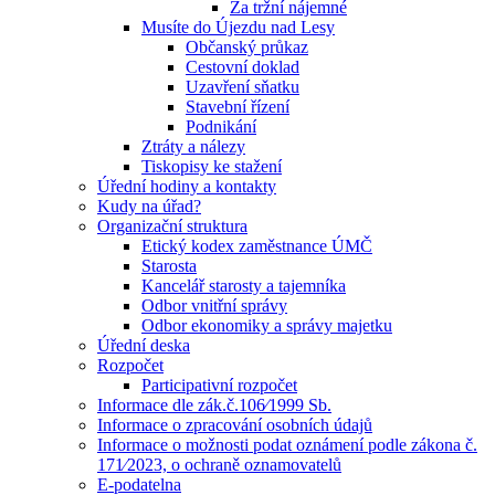
Za tržní nájemné
Musíte do Újezdu nad Lesy
Občanský průkaz
Cestovní doklad
Uzavření sňatku
Stavební řízení
Podnikání
Ztráty a nálezy
Tiskopisy ke stažení
Úřední hodiny a kontakty
Kudy na úřad?
Organizační struktura
Etický kodex zaměstnance ÚMČ
Starosta
Kancelář starosty a tajemníka
Odbor vnitřní správy
Odbor ekonomiky a správy majetku
Úřední deska
Rozpočet
Participativní rozpočet
Informace dle zák.č.106⁄1999 Sb.
Informace o zpracování osobních údajů
Informace o možnosti podat oznámení podle zákona č.
171⁄2023, o ochraně oznamovatelů
E-podatelna