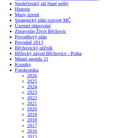
Společenský sál Staré pošty
Historie
Mapy území
Strategický plán rozvoje MČ
Územní plánování
Zpravodaj Život Běchovic
Povodňový plán
Povodně 2013
Běchovický uličník
Běžecký závod Běchovice - Praha
Místní agenda 21
Kroniky
Fotokronika
2026
2025
2024
2023
2022
2021
2020
2019
2018
2017
2016
2015