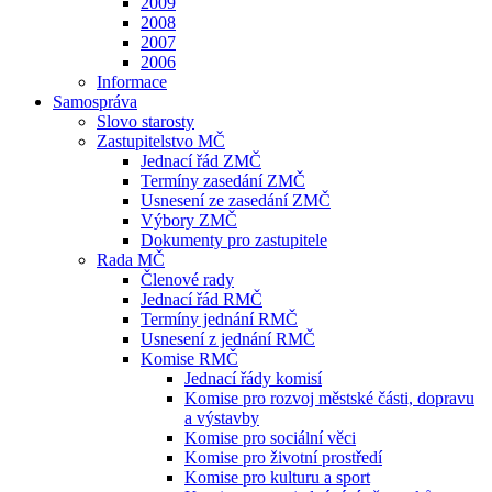
2009
2008
2007
2006
Informace
Samospráva
Slovo starosty
Zastupitelstvo MČ
Jednací řád ZMČ
Termíny zasedání ZMČ
Usnesení ze zasedání ZMČ
Výbory ZMČ
Dokumenty pro zastupitele
Rada MČ
Členové rady
Jednací řád RMČ
Termíny jednání RMČ
Usnesení z jednání RMČ
Komise RMČ
Jednací řády komisí
Komise pro rozvoj městské části, dopravu
a výstavby
Komise pro sociální věci
Komise pro životní prostředí
Komise pro kulturu a sport