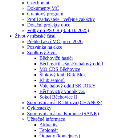
Czechpoint
Dokumenty MČ
Grantový program
Profil zadavatele - veřejné zakázky
Dotační projekty obce
Volby do PS ČR (3.-4.10.2025)
Život v městské části
Přehled akcí MČ pro r. 2026
Pozvánka na akce
Spolkový život
Běchovičtí hasiči
Běchovičtí sršni-Fotbalový oddíl
MO ČRS Běchovice
Šipkový klub Blik Blok
Klub seniorů
Volejbalový oddíl SK JOKY
Běchovický vodník z.s.
Sokol Běchovice II
Sportovní areál Richtrova (CHANOS)
Cyklostezky
Sportovní areál na Korunce (SANK)
Užitečné informace
Aktuality
Teploměr
Odpady (kontejnery)