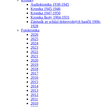
Kroniky
Audiokronika 1938-1945
Kronika 1945-1946
Kronika 1947-1950
Kronika školy 1904-1931
Zápisník ze schůzí dobrovolných hasičů 1906-
1928
Fotokronika
2026
2025
2024
2023
2022
2021
2020
2019
2018
2017
2016
2015
2014
2013
2012
2011
2010