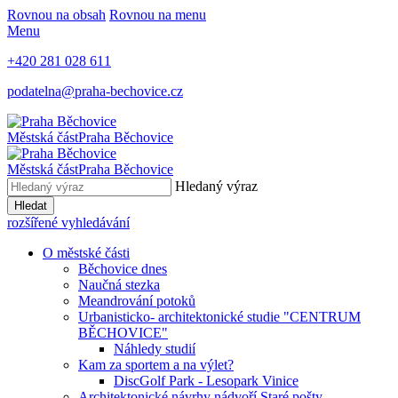
Rovnou na obsah
Rovnou na menu
Menu
+420 281 028 611
podatelna@praha-bechovice.cz
Městská část
Praha Běchovice
Městská část
Praha Běchovice
Hledaný výraz
Hledat
rozšířené vyhledávání
O městské části
Běchovice dnes
Naučná stezka
Meandrování potoků
Urbanisticko- architektonické studie "CENTRUM
BĚCHOVICE"
Náhledy studií
Kam za sportem a na výlet?
DiscGolf Park - Lesopark Vinice
Architektonické návrhy nádvoří Staré pošty