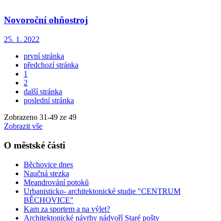
Novoroční ohňostroj
25. 1. 2022
první stránka
předchozí stránka
1
2
další stránka
poslední stránka
Zobrazeno
31
-
49
ze 49
Zobrazit vše
O městské části
Běchovice dnes
Naučná stezka
Meandrování potoků
Urbanisticko- architektonické studie "CENTRUM
BĚCHOVICE"
Kam za sportem a na výlet?
Architektonické návrhy nádvoří Staré pošty