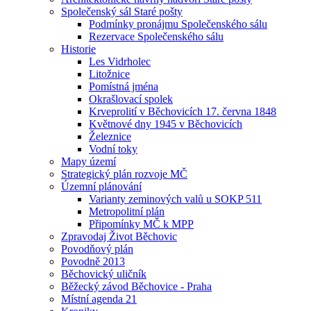
Společenský sál Staré pošty
Podmínky pronájmu Společenského sálu
Rezervace Společenského sálu
Historie
Les Vidrholec
Litožnice
Pomístná jména
Okrašlovací spolek
Krveprolití v Běchovicích 17. června 1848
Květnové dny 1945 v Běchovicích
Železnice
Vodní toky
Mapy území
Strategický plán rozvoje MČ
Územní plánování
Varianty zeminových valů u SOKP 511
Metropolitní plán
Připomínky MČ k MPP
Zpravodaj Život Běchovic
Povodňový plán
Povodně 2013
Běchovický uličník
Běžecký závod Běchovice - Praha
Místní agenda 21