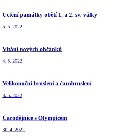
Uctění památky obětí 1. a 2. sv. války
5. 5. 2022
Vítání nových občánků
4. 5. 2022
Velikonoční bruslení a čarobruslení
3. 5. 2022
Čarodějnice s Olympicem
30. 4. 2022