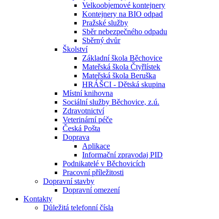
Velkoobjemové kontejnery
Kontejnery na BIO odpad
Pražské služby
Sběr nebezpečného odpadu
Sběrný dvůr
Školství
Základní škola Běchovice
Mateřská škola Čtyřlístek
Mateřská škola Beruška
HRÁŠCI - Dětská skupina
Místní knihovna
Sociální služby Běchovice, z.ú.
Zdravotnictví
Veterinární péče
Česká Pošta
Doprava
Aplikace
Informační zpravodaj PID
Podnikatelé v Běchovicích
Pracovní příležitosti
Dopravní stavby
Dopravní omezení
Kontakty
Důležitá telefonní čísla