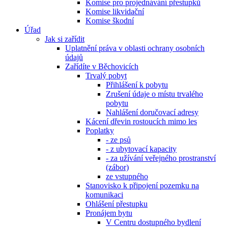
Komise pro projednávání přestupků
Komise likvidační
Komise škodní
Úřad
Jak si zařídit
Uplatnění práva v oblasti ochrany osobních
údajů
Zařídíte v Běchovicích
Trvalý pobyt
Přihlášení k pobytu
Zrušení údaje o místu trvalého
pobytu
Nahlášení doručovací adresy
Kácení dřevin rostoucích mimo les
Poplatky
- ze psů
- z ubytovací kapacity
- za užívání veřejného prostranství
(zábor)
ze vstupného
Stanovisko k připojení pozemku na
komunikaci
Ohlášení přestupku
Pronájem bytu
V Centru dostupného bydlení