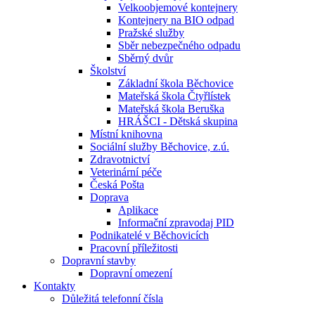
Velkoobjemové kontejnery
Kontejnery na BIO odpad
Pražské služby
Sběr nebezpečného odpadu
Sběrný dvůr
Školství
Základní škola Běchovice
Mateřská škola Čtyřlístek
Mateřská škola Beruška
HRÁŠCI - Dětská skupina
Místní knihovna
Sociální služby Běchovice, z.ú.
Zdravotnictví
Veterinární péče
Česká Pošta
Doprava
Aplikace
Informační zpravodaj PID
Podnikatelé v Běchovicích
Pracovní příležitosti
Dopravní stavby
Dopravní omezení
Kontakty
Důležitá telefonní čísla