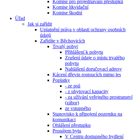
Komise pro projednávání přestupků
Komise likvidační
Komise škodní
Úřad
Jak si zařídit
Uplatnění práva v oblasti ochrany osobních
údajů
Zařídíte v Běchovicích
Trvalý pobyt
Přihlášení k pobytu
Zrušení údaje o místu trvalého
pobytu
Nahlášení doručovací adresy
Kácení dřevin rostoucích mimo les
Poplatky
- ze psů
- z ubytovací kapacity
- za užívání veřejného prostranství
(zábor)
ze vstupného
Stanovisko k připojení pozemku na
komunikaci
Ohlášení přestupku
Pronájem bytu
V Centru dostupného bydlení