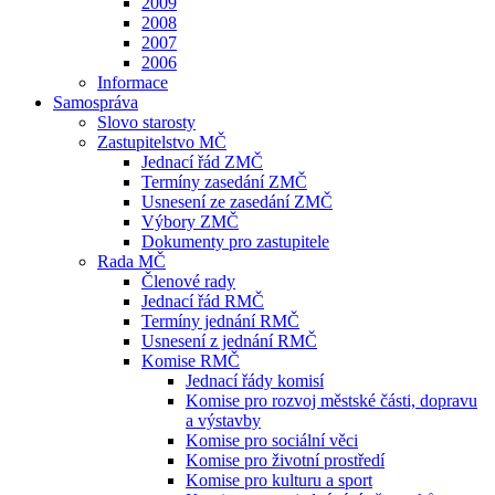
2009
2008
2007
2006
Informace
Samospráva
Slovo starosty
Zastupitelstvo MČ
Jednací řád ZMČ
Termíny zasedání ZMČ
Usnesení ze zasedání ZMČ
Výbory ZMČ
Dokumenty pro zastupitele
Rada MČ
Členové rady
Jednací řád RMČ
Termíny jednání RMČ
Usnesení z jednání RMČ
Komise RMČ
Jednací řády komisí
Komise pro rozvoj městské části, dopravu
a výstavby
Komise pro sociální věci
Komise pro životní prostředí
Komise pro kulturu a sport