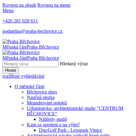
Rovnou na obsah
Rovnou na menu
Menu
+420 281 028 611
podatelna@praha-bechovice.cz
Městská část
Praha Běchovice
Městská část
Praha Běchovice
Hledaný výraz
Hledat
rozšířené vyhledávání
O městské části
Běchovice dnes
Naučná stezka
Meandrování potoků
Urbanisticko- architektonické studie "CENTRUM
BĚCHOVICE"
Náhledy studií
Kam za sportem a na výlet?
DiscGolf Park - Lesopark Vinice
Architektonické návrhy nádvoří Staré pošty