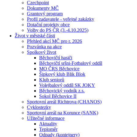
Czechpoint
Dokumenty MČ
Grantový program
Profil zadavatele - veřejné zakázky
Dotační projekty obce
Volby do PS ČR (3.-4.10.2025)
Život v městské části
Přehled akcí MČ pro r. 2026
Pozvánka na akce
Spolkový život
Běchovičtí hasiči
Běchovičtí sršni-Fotbalový oddíl
MO ČRS Běchovice
Šipkový klub Blik Blok
Klub seniorů
Volejbalový oddíl SK JOKY
Běchovický vodník z.s.
Sokol Běchovice II
Sportovní areál Richtrova (CHANOS)
Cyklostezky
Sportovní areál na Korunce (SANK)
Užitečné informace
Aktuality
Teploměr
Odpady (kontejnery)