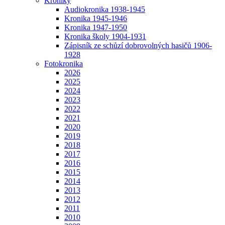
Kroniky
Audiokronika 1938-1945
Kronika 1945-1946
Kronika 1947-1950
Kronika školy 1904-1931
Zápisník ze schůzí dobrovolných hasičů 1906-
1928
Fotokronika
2026
2025
2024
2023
2022
2021
2020
2019
2018
2017
2016
2015
2014
2013
2012
2011
2010