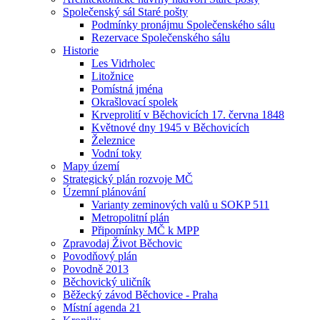
Společenský sál Staré pošty
Podmínky pronájmu Společenského sálu
Rezervace Společenského sálu
Historie
Les Vidrholec
Litožnice
Pomístná jména
Okrašlovací spolek
Krveprolití v Běchovicích 17. června 1848
Květnové dny 1945 v Běchovicích
Železnice
Vodní toky
Mapy území
Strategický plán rozvoje MČ
Územní plánování
Varianty zeminových valů u SOKP 511
Metropolitní plán
Připomínky MČ k MPP
Zpravodaj Život Běchovic
Povodňový plán
Povodně 2013
Běchovický uličník
Běžecký závod Běchovice - Praha
Místní agenda 21