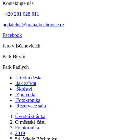
Kontaktujte nás
+420 281 028 611
podatelna@praha-bechovice.cz
Facebook
Jaro v Běchovicích
Park Běžců
Park Padlých
Úřední deska
Jak zařídit
Školství
Zpravodaj
Fotokronika
Rezervace sálu
Úvodní stránka
O městské části
Fotokronika
2019
54. Mladé Běchovice