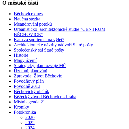
O městské části
Běchovice dnes
Naučná stezka
Meandrování potoků
Urbanisticko- architektonické studie "CENTRUM
BĚCHOVICE"
Kam za sportem a na výlet?
Architektonické návrhy nádvoří Staré pošty
Společenský sál Staré pošty
Historie
Mapy území
Strategický plán rozvoje MČ
Územní plánování
Zpravodaj Život Běchovic
Povodňový plán
Povodně 2013
Běchovický uličník
Běžecký závod Běchovice - Praha
Místní agenda 21
Kroniky
Fotokronika
2026
2025
2024