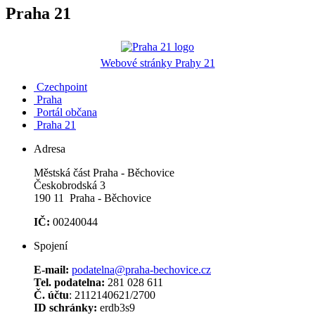
Praha 21
Webové stránky Prahy 21
Czechpoint
Praha
Portál občana
Praha 21
Adresa
Městská část Praha - Běchovice
Českobrodská 3
190 11 Praha - Běchovice
IČ:
00240044
Spojení
E-mail:
podatelna@praha-bechovice.cz
Tel. podatelna:
281 028 611
Č. účtu
: 2112140621/2700
ID schránky:
erdb3s9