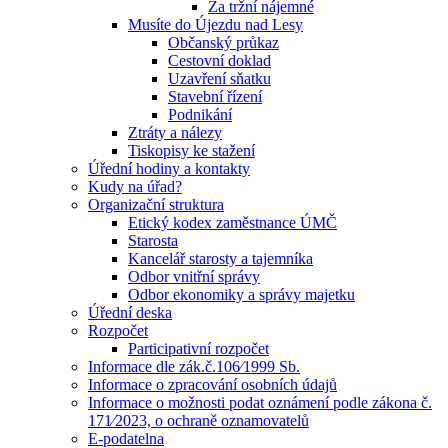
Za tržní nájemné
Musíte do Újezdu nad Lesy
Občanský průkaz
Cestovní doklad
Uzavření sňatku
Stavební řízení
Podnikání
Ztráty a nálezy
Tiskopisy ke stažení
Úřední hodiny a kontakty
Kudy na úřad?
Organizační struktura
Etický kodex zaměstnance ÚMČ
Starosta
Kancelář starosty a tajemníka
Odbor vnitřní správy
Odbor ekonomiky a správy majetku
Úřední deska
Rozpočet
Participativní rozpočet
Informace dle zák.č.106⁄1999 Sb.
Informace o zpracování osobních údajů
Informace o možnosti podat oznámení podle zákona č.
171⁄2023, o ochraně oznamovatelů
E-podatelna