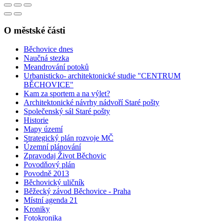
O městské části
Běchovice dnes
Naučná stezka
Meandrování potoků
Urbanisticko- architektonické studie "CENTRUM
BĚCHOVICE"
Kam za sportem a na výlet?
Architektonické návrhy nádvoří Staré pošty
Společenský sál Staré pošty
Historie
Mapy území
Strategický plán rozvoje MČ
Územní plánování
Zpravodaj Život Běchovic
Povodňový plán
Povodně 2013
Běchovický uličník
Běžecký závod Běchovice - Praha
Místní agenda 21
Kroniky
Fotokronika