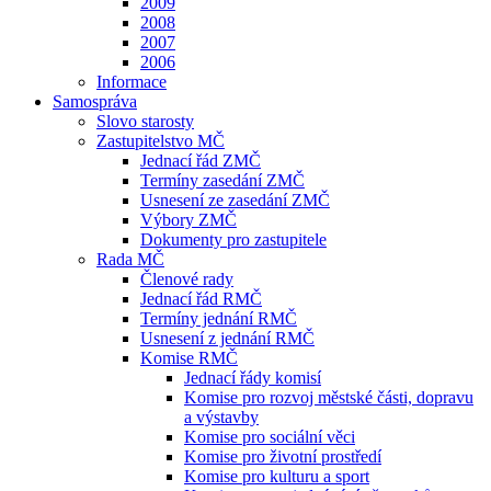
2009
2008
2007
2006
Informace
Samospráva
Slovo starosty
Zastupitelstvo MČ
Jednací řád ZMČ
Termíny zasedání ZMČ
Usnesení ze zasedání ZMČ
Výbory ZMČ
Dokumenty pro zastupitele
Rada MČ
Členové rady
Jednací řád RMČ
Termíny jednání RMČ
Usnesení z jednání RMČ
Komise RMČ
Jednací řády komisí
Komise pro rozvoj městské části, dopravu
a výstavby
Komise pro sociální věci
Komise pro životní prostředí
Komise pro kulturu a sport