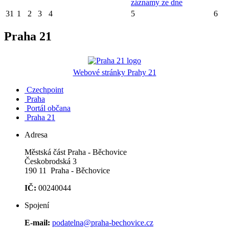
záznamy ze dne
31
1
2
3
4
5
6
Praha 21
Webové stránky Prahy 21
Czechpoint
Praha
Portál občana
Praha 21
Adresa
Městská část Praha - Běchovice
Českobrodská 3
190 11 Praha - Běchovice
IČ:
00240044
Spojení
E-mail:
podatelna@praha-bechovice.cz