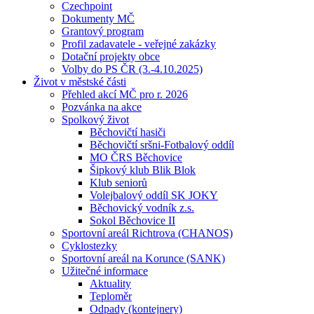
Czechpoint
Dokumenty MČ
Grantový program
Profil zadavatele - veřejné zakázky
Dotační projekty obce
Volby do PS ČR (3.-4.10.2025)
Život v městské části
Přehled akcí MČ pro r. 2026
Pozvánka na akce
Spolkový život
Běchovičtí hasiči
Běchovičtí sršni-Fotbalový oddíl
MO ČRS Běchovice
Šipkový klub Blik Blok
Klub seniorů
Volejbalový oddíl SK JOKY
Běchovický vodník z.s.
Sokol Běchovice II
Sportovní areál Richtrova (CHANOS)
Cyklostezky
Sportovní areál na Korunce (SANK)
Užitečné informace
Aktuality
Teploměr
Odpady (kontejnery)