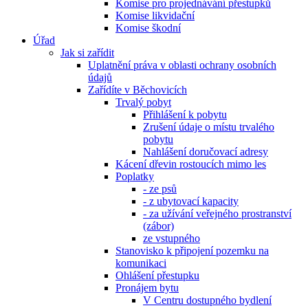
Komise pro projednávání přestupků
Komise likvidační
Komise škodní
Úřad
Jak si zařídit
Uplatnění práva v oblasti ochrany osobních
údajů
Zařídíte v Běchovicích
Trvalý pobyt
Přihlášení k pobytu
Zrušení údaje o místu trvalého
pobytu
Nahlášení doručovací adresy
Kácení dřevin rostoucích mimo les
Poplatky
- ze psů
- z ubytovací kapacity
- za užívání veřejného prostranství
(zábor)
ze vstupného
Stanovisko k připojení pozemku na
komunikaci
Ohlášení přestupku
Pronájem bytu
V Centru dostupného bydlení