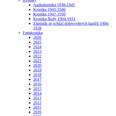
Kroniky
Audiokronika 1938-1945
Kronika 1945-1946
Kronika 1947-1950
Kronika školy 1904-1931
Zápisník ze schůzí dobrovolných hasičů 1906-
1928
Fotokronika
2026
2025
2024
2023
2022
2021
2020
2019
2018
2017
2016
2015
2014
2013
2012
2011
2010