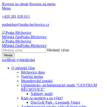
Rovnou na obsah
Rovnou na menu
Menu
+420 281 028 611
podatelna@praha-bechovice.cz
Městská část
Praha Běchovice
Městská část
Praha Běchovice
Hledaný výraz
Hledat
rozšířené vyhledávání
O městské části
Běchovice dnes
Naučná stezka
Meandrování potoků
Urbanisticko- architektonické studie "CENTRUM
BĚCHOVICE"
Náhledy studií
Kam za sportem a na výlet?
DiscGolf Park - Lesopark Vinice
Architektonické návrhy nádvoří Staré pošty