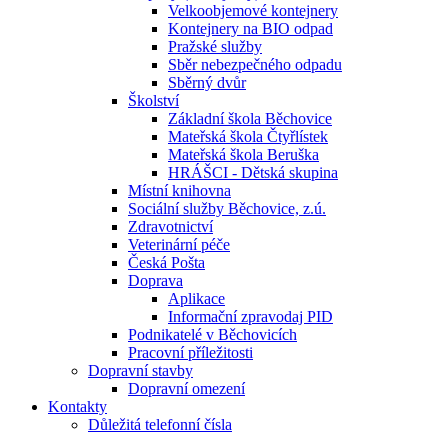
Velkoobjemové kontejnery
Kontejnery na BIO odpad
Pražské služby
Sběr nebezpečného odpadu
Sběrný dvůr
Školství
Základní škola Běchovice
Mateřská škola Čtyřlístek
Mateřská škola Beruška
HRÁŠCI - Dětská skupina
Místní knihovna
Sociální služby Běchovice, z.ú.
Zdravotnictví
Veterinární péče
Česká Pošta
Doprava
Aplikace
Informační zpravodaj PID
Podnikatelé v Běchovicích
Pracovní příležitosti
Dopravní stavby
Dopravní omezení
Kontakty
Důležitá telefonní čísla