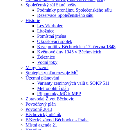
Společenský sál Staré pošty
Podmínky pronájmu Společenského sálu
Rezervace Společenského sálu
Historie
Les Vidrholec
Litožnice
Pomístná jména
Okrašlovací spolek
Krveprolití v Běchovicích 17. června 1848
Květnové dny 1945 v Běchovicích
Železnice
Vodní toky
Mapy území
Strategický plán rozvoje MČ
Územní plánování
Varianty zeminových valů u SOKP 511
Metropolitní plán
Připomínky MČ k MPP
Zpravodaj Život Běchovic
Povodňový plán
Povodně 2013
Běchovický uličník
Běžecký závod Běchovice - Praha
Místní agenda 21