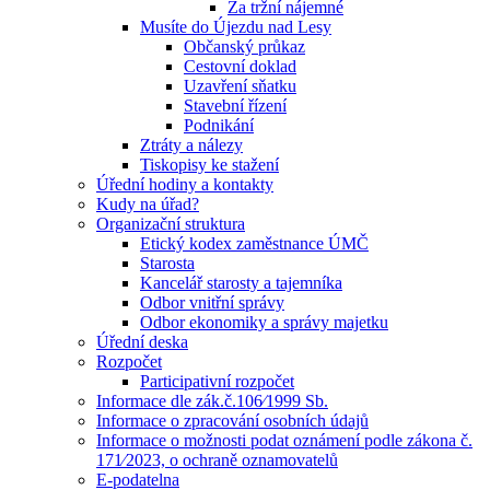
Za tržní nájemné
Musíte do Újezdu nad Lesy
Občanský průkaz
Cestovní doklad
Uzavření sňatku
Stavební řízení
Podnikání
Ztráty a nálezy
Tiskopisy ke stažení
Úřední hodiny a kontakty
Kudy na úřad?
Organizační struktura
Etický kodex zaměstnance ÚMČ
Starosta
Kancelář starosty a tajemníka
Odbor vnitřní správy
Odbor ekonomiky a správy majetku
Úřední deska
Rozpočet
Participativní rozpočet
Informace dle zák.č.106⁄1999 Sb.
Informace o zpracování osobních údajů
Informace o možnosti podat oznámení podle zákona č.
171⁄2023, o ochraně oznamovatelů
E-podatelna