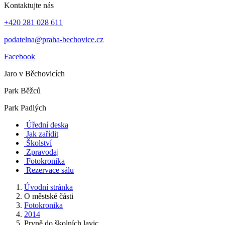
Kontaktujte nás
+420 281 028 611
podatelna@praha-bechovice.cz
Facebook
Jaro v Běchovicích
Park Běžců
Park Padlých
Úřední deska
Jak zařídit
Školství
Zpravodaj
Fotokronika
Rezervace sálu
Úvodní stránka
O městské části
Fotokronika
2014
Prvně do školních lavic