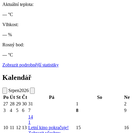
Aktuální teplota:
--- °C
Vlhkost:
--- %
Rosný bod:
--- °C
Zobrazit podrobnější statistiky
Kalendář
Srpen
2026
Po
Út
St
Čt
Pá
So
Ne
27
28
29
30
31
1
2
3
4
5
6
7
8
9
14
1
10
11
12
13
Letní kino pokračuje!
15
16
Zobrazit všechny