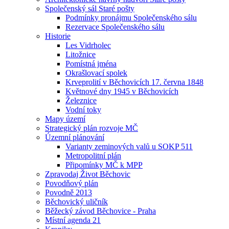
Společenský sál Staré pošty
Podmínky pronájmu Společenského sálu
Rezervace Společenského sálu
Historie
Les Vidrholec
Litožnice
Pomístná jména
Okrašlovací spolek
Krveprolití v Běchovicích 17. června 1848
Květnové dny 1945 v Běchovicích
Železnice
Vodní toky
Mapy území
Strategický plán rozvoje MČ
Územní plánování
Varianty zeminových valů u SOKP 511
Metropolitní plán
Připomínky MČ k MPP
Zpravodaj Život Běchovic
Povodňový plán
Povodně 2013
Běchovický uličník
Běžecký závod Běchovice - Praha
Místní agenda 21