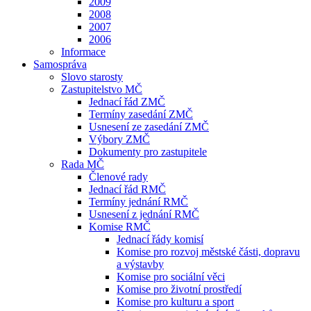
2009
2008
2007
2006
Informace
Samospráva
Slovo starosty
Zastupitelstvo MČ
Jednací řád ZMČ
Termíny zasedání ZMČ
Usnesení ze zasedání ZMČ
Výbory ZMČ
Dokumenty pro zastupitele
Rada MČ
Členové rady
Jednací řád RMČ
Termíny jednání RMČ
Usnesení z jednání RMČ
Komise RMČ
Jednací řády komisí
Komise pro rozvoj městské části, dopravu
a výstavby
Komise pro sociální věci
Komise pro životní prostředí
Komise pro kulturu a sport