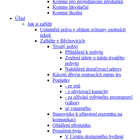
Komise pro projednávání přestupků
Komise likvidační
Komise škodní
Úřad
Jak si zařídit
Uplatnění práva v oblasti ochrany osobních
údajů
Zařídíte v Běchovicích
Trvalý pobyt
Přihlášení k pobytu
Zrušení údaje o místu trvalého
pobytu
Nahlášení doručovací adresy
Kácení dřevin rostoucích mimo les
Poplatky
- ze psů
- z ubytovací kapacity
- za užívání veřejného prostranství
(zábor)
ze vstupného
Stanovisko k připojení pozemku na
komunikaci
Ohlášení přestupku
Pronájem bytu
V Centru dostupného bydlení