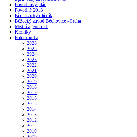
Povodňový plán
Povodně 2013
Běchovický uličník
Běžecký závod Běchovice - Praha
Místní agenda 21
Kroniky
Fotokronika
2026
2025
2024
2023
2022
2021
2020
2019
2018
2017
2016
2015
2014
2013
2012
2011
2010
2009