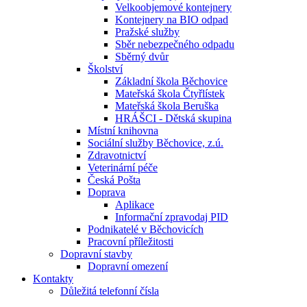
Velkoobjemové kontejnery
Kontejnery na BIO odpad
Pražské služby
Sběr nebezpečného odpadu
Sběrný dvůr
Školství
Základní škola Běchovice
Mateřská škola Čtyřlístek
Mateřská škola Beruška
HRÁŠCI - Dětská skupina
Místní knihovna
Sociální služby Běchovice, z.ú.
Zdravotnictví
Veterinární péče
Česká Pošta
Doprava
Aplikace
Informační zpravodaj PID
Podnikatelé v Běchovicích
Pracovní příležitosti
Dopravní stavby
Dopravní omezení
Kontakty
Důležitá telefonní čísla