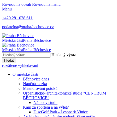
Rovnou na obsah
Rovnou na menu
Menu
+420 281 028 611
podatelna@praha-bechovice.cz
Městská část
Praha Běchovice
Městská část
Praha Běchovice
Hledaný výraz
Hledat
rozšířené vyhledávání
O městské části
Běchovice dnes
Naučná stezka
Meandrování potoků
Urbanisticko- architektonické studie "CENTRUM
BĚCHOVICE"
Náhledy studií
Kam za sportem a na výlet?
DiscGolf Park - Lesopark Vinice
Architektonické návrhy nádvoří Staré pošty