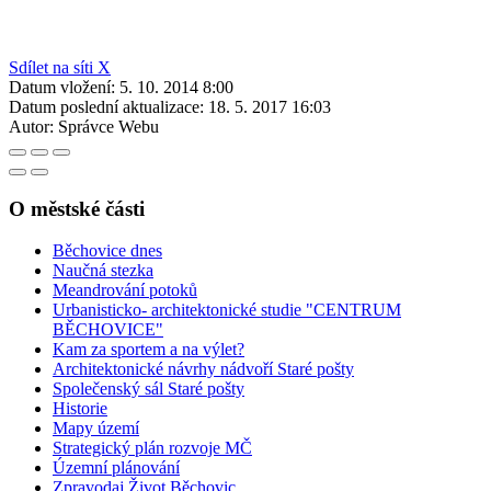
Sdílet na síti X
Datum vložení:
5. 10. 2014 8:00
Datum poslední aktualizace:
18. 5. 2017 16:03
Autor:
Správce Webu
O městské části
Běchovice dnes
Naučná stezka
Meandrování potoků
Urbanisticko- architektonické studie "CENTRUM
BĚCHOVICE"
Kam za sportem a na výlet?
Architektonické návrhy nádvoří Staré pošty
Společenský sál Staré pošty
Historie
Mapy území
Strategický plán rozvoje MČ
Územní plánování
Zpravodaj Život Běchovic