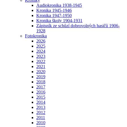
Kroniky
Audiokronika 1938-1945
Kronika 1945-1946
Kronika 1947-1950
Kronika školy 1904-1931
Zápisník ze schůzí dobrovolných hasičů 1906-
1928
Fotokronika
2026
2025
2024
2023
2022
2021
2020
2019
2018
2017
2016
2015
2014
2013
2012
2011
2010