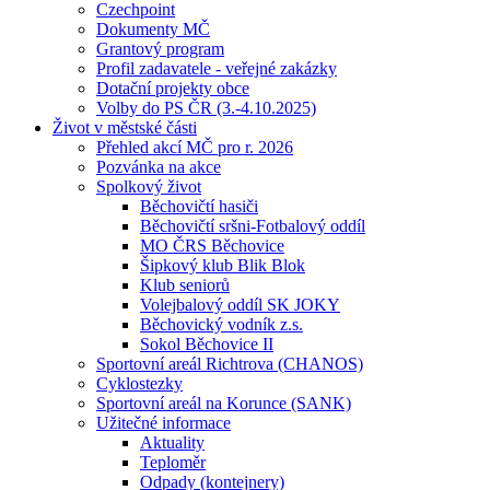
Czechpoint
Dokumenty MČ
Grantový program
Profil zadavatele - veřejné zakázky
Dotační projekty obce
Volby do PS ČR (3.-4.10.2025)
Život v městské části
Přehled akcí MČ pro r. 2026
Pozvánka na akce
Spolkový život
Běchovičtí hasiči
Běchovičtí sršni-Fotbalový oddíl
MO ČRS Běchovice
Šipkový klub Blik Blok
Klub seniorů
Volejbalový oddíl SK JOKY
Běchovický vodník z.s.
Sokol Běchovice II
Sportovní areál Richtrova (CHANOS)
Cyklostezky
Sportovní areál na Korunce (SANK)
Užitečné informace
Aktuality
Teploměr
Odpady (kontejnery)