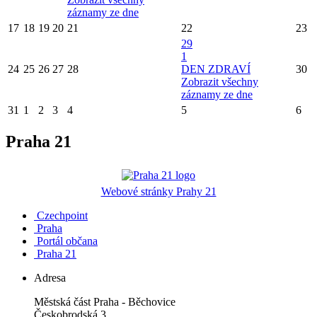
záznamy ze dne
17
18
19
20
21
22
23
29
1
24
25
26
27
28
DEN ZDRAVÍ
30
Zobrazit všechny
záznamy ze dne
31
1
2
3
4
5
6
Praha 21
Webové stránky Prahy 21
Czechpoint
Praha
Portál občana
Praha 21
Adresa
Městská část Praha - Běchovice
Českobrodská 3