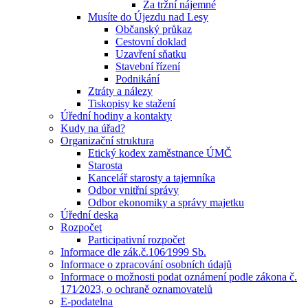
Za tržní nájemné
Musíte do Újezdu nad Lesy
Občanský průkaz
Cestovní doklad
Uzavření sňatku
Stavební řízení
Podnikání
Ztráty a nálezy
Tiskopisy ke stažení
Úřední hodiny a kontakty
Kudy na úřad?
Organizační struktura
Etický kodex zaměstnance ÚMČ
Starosta
Kancelář starosty a tajemníka
Odbor vnitřní správy
Odbor ekonomiky a správy majetku
Úřední deska
Rozpočet
Participativní rozpočet
Informace dle zák.č.106⁄1999 Sb.
Informace o zpracování osobních údajů
Informace o možnosti podat oznámení podle zákona č.
171⁄2023, o ochraně oznamovatelů
E-podatelna