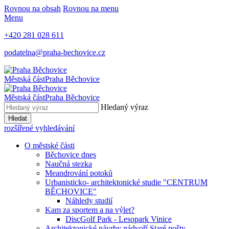
Rovnou na obsah
Rovnou na menu
Menu
+420 281 028 611
podatelna@praha-bechovice.cz
Městská část
Praha Běchovice
Městská část
Praha Běchovice
Hledaný výraz
Hledat
rozšířené vyhledávání
O městské části
Běchovice dnes
Naučná stezka
Meandrování potoků
Urbanisticko- architektonické studie "CENTRUM
BĚCHOVICE"
Náhledy studií
Kam za sportem a na výlet?
DiscGolf Park - Lesopark Vinice
Architektonické návrhy nádvoří Staré pošty