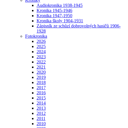
Kroniky
Audiokronika 1938-1945
Kronika 1945-1946
Kronika 1947-1950
Kronika školy 1904-1931
Zápisník ze schůzí dobrovolných hasičů 1906-
1928
Fotokronika
2026
2025
2024
2023
2022
2021
2020
2019
2018
2017
2016
2015
2014
2013
2012
2011
2010