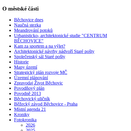
O městské části
Běchovice dnes
Naučná stezka
Meandrování potoků
Urbanisticko- architektonické studie "CENTRUM
BĚCHOVICE"
Kam za sportem a na výlet?
Architektonické návrhy nádvoří Staré pošty
Společenský sál Staré pošty
Historie
Mapy území
Strategický plán rozvoje MČ
Územní plánování
Zpravodaj Život Běchovic
Povodňový plán
Povodně 2013
Běchovický uličník
Běžecký závod Běchovice - Praha
Místní agenda 21
Kroniky
Fotokronika
2026
2025