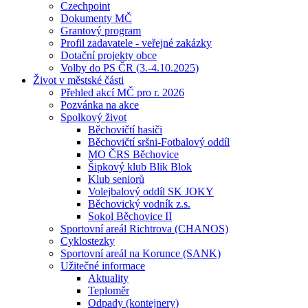
Czechpoint
Dokumenty MČ
Grantový program
Profil zadavatele - veřejné zakázky
Dotační projekty obce
Volby do PS ČR (3.-4.10.2025)
Život v městské části
Přehled akcí MČ pro r. 2026
Pozvánka na akce
Spolkový život
Běchovičtí hasiči
Běchovičtí sršni-Fotbalový oddíl
MO ČRS Běchovice
Šipkový klub Blik Blok
Klub seniorů
Volejbalový oddíl SK JOKY
Běchovický vodník z.s.
Sokol Běchovice II
Sportovní areál Richtrova (CHANOS)
Cyklostezky
Sportovní areál na Korunce (SANK)
Užitečné informace
Aktuality
Teploměr
Odpady (kontejnery)