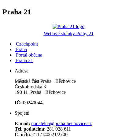
Praha 21
Webové stránky Prahy 21
Czechpoint
Praha
Portál občana
Praha 21
Adresa
Městská část Praha - Běchovice
Českobrodská 3
190 11 Praha - Běchovice
IČ:
00240044
Spojení
E-mail:
podatelna@praha-bechovice.cz
Tel. podatelna:
281 028 611
Č. účtu
: 2112140621/2700