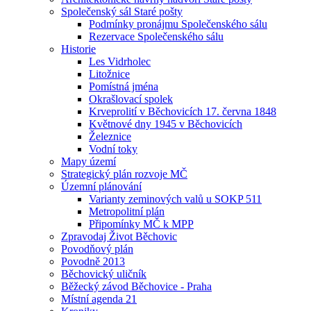
Společenský sál Staré pošty
Podmínky pronájmu Společenského sálu
Rezervace Společenského sálu
Historie
Les Vidrholec
Litožnice
Pomístná jména
Okrašlovací spolek
Krveprolití v Běchovicích 17. června 1848
Květnové dny 1945 v Běchovicích
Železnice
Vodní toky
Mapy území
Strategický plán rozvoje MČ
Územní plánování
Varianty zeminových valů u SOKP 511
Metropolitní plán
Připomínky MČ k MPP
Zpravodaj Život Běchovic
Povodňový plán
Povodně 2013
Běchovický uličník
Běžecký závod Běchovice - Praha
Místní agenda 21