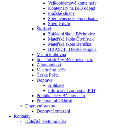
Velkoobjemové kontejnery
Kontejnery na BIO odpad
Pražské služby
Sběr nebezpečného odpadu
Sběrný dvůr
Školství
Základní škola Běchovice
Mateřská škola Čtyřlístek
Mateřská škola Beruška
HRÁŠCI - Dětská skupina
Místní knihovna
Sociální služby Běchovice, z.ú.
Zdravotnictví
Veterinární péče
Česká Pošta
Doprava
Aplikace
Informační zpravodaj PID
Podnikatelé v Běchovicích
Pracovní příležitosti
Dopravní stavby
Dopravní omezení
Kontakty
Důležitá telefonní čísla