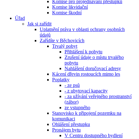
Komise pro projednávání přestupků
Komise likvidační
Komise škodní
Úřad
Jak si zařídit
Uplatnění práva v oblasti ochrany osobních
údajů
Zařídíte v Běchovicích
Trvalý pobyt
Přihlášení k pobytu
Zrušení údaje o místu trvalého
pobytu
Nahlášení doručovací adresy
Kácení dřevin rostoucích mimo les
Poplatky
- ze psů
- z ubytovací kapacity
- za užívání veřejného prostranství
(zábor)
ze vstupného
Stanovisko k připojení pozemku na
komunikaci
Ohlášení přestupku
Pronájem bytu
V Centru dostupného bydlení