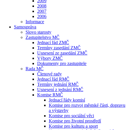
2009
2008
2007
2006
Informace
Samospráva
Slovo starosty
Zastupitelstvo MČ
Jednací řád ZMČ
Termíny zasedání ZMČ
Usnesení ze zasedání ZMČ
Výbory ZMČ
Dokumenty pro zastupitele
Rada MČ
Členové rady
Jednací řád RMČ
Termíny jednání RMČ
Usnesení z jednání RMČ
Komise RMČ
Jednací řády komisí
Komise pro rozvoj městské části, dopravu
a výstavby
Komise pro sociální věci
Komise pro životní prostředí
Komise pro kulturu a sport