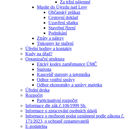
Za tržní nájemné
Musíte do Újezdu nad Lesy
Občanský průkaz
Cestovní doklad
Uzavření sňatku
Stavební řízení
Podnikání
Ztráty a nálezy
Tiskopisy ke stažení
Úřední hodiny a kontakty
Kudy na úřad?
Organizační struktura
Etický kodex zaměstnance ÚMČ
Starosta
Kancelář starosty a tajemníka
Odbor vnitřní správy
Odbor ekonomiky a správy majetku
Úřední deska
Rozpočet
Participativní rozpočet
Informace dle zák.č.106⁄1999 Sb.
Informace o zpracování osobních údajů
Informace o možnosti podat oznámení podle zákona č.
171⁄2023, o ochraně oznamovatelů
E-podatelna