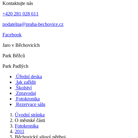
Kontaktujte nás
+420 281 028 611
podatelna@praha-bechovice.cz
Facebook
Jaro v Běchovicích
Park Běžců
Park Padlých
Úřední deska
Jak zařídit
Školství
Zpravodaj
Fotokronika
Rezervace sálu
Úvodní stránka
O městské části
Fotokronika
2011
Běchovický silový pětiboj