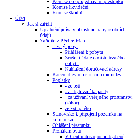
Komise pro projednávání přestupků
Komise likvidační
Komise škodní
Úřad
Jak si zařídit
Uplatnění práva v oblasti ochrany osobních
údajů
Zařídíte v Běchovicích
Trvalý pobyt
Přihlášení k pobytu
Zrušení údaje o místu trvalého
pobytu
Nahlášení doručovací adresy
Kácení dřevin rostoucích mimo les
Poplatky
- ze psů
- z ubytovací kapacity
- za užívání veřejného prostranství
(zábor)
ze vstupného
Stanovisko k připojení pozemku na
komunikaci
Ohlášení přestupku
Pronájem bytu
V Centru dostupného bydlení