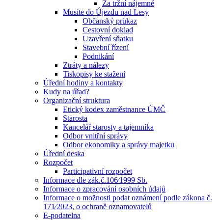
Za tržní nájemné
Musíte do Újezdu nad Lesy
Občanský průkaz
Cestovní doklad
Uzavření sňatku
Stavební řízení
Podnikání
Ztráty a nálezy
Tiskopisy ke stažení
Úřední hodiny a kontakty
Kudy na úřad?
Organizační struktura
Etický kodex zaměstnance ÚMČ
Starosta
Kancelář starosty a tajemníka
Odbor vnitřní správy
Odbor ekonomiky a správy majetku
Úřední deska
Rozpočet
Participativní rozpočet
Informace dle zák.č.106⁄1999 Sb.
Informace o zpracování osobních údajů
Informace o možnosti podat oznámení podle zákona č.
171⁄2023, o ochraně oznamovatelů
E-podatelna