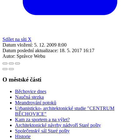
Sdílet na síti X
Datum vložení:
5. 12. 2009 8:00
Datum poslední aktualizace:
18. 5. 2017 16:17
Autor:
Správce Webu
O městské části
Běchovice dnes
Naučná stezka
Meandrování potoků
Urbanisticko- architektonické studie "CENTRUM
BĚCHOVICE"
Kam za sportem a na výlet?
Architektonické návrhy nádvoří Staré pošty
Společenský sál Staré pošty
Historie