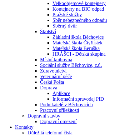
Velkoobjemové kontejnery
Kontejnery na BIO odpad
Pražské služby
Sběr nebezpečného odpadu
Sběrný dvůr
Školství
Základní škola Běchovice
Mateřská škola Čtyřlístek
Mateřská škola Beruška
HRÁŠCI - Dětská skupina
Místní knihovna
Sociální služby Běchovice, z.ú.
Zdravotnictví
Veterinární péče
Česká Pošta
Doprava
Aplikace
Informační zpravodaj PID
Podnikatelé v Běchovicích
Pracovní příležitosti
Dopravní stavby
Dopravní omezení
Kontakty
Důležitá telefonní čísla