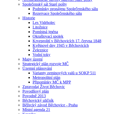
Společenský sál Staré pošty
Podmínky pronájmu Společenského sálu
Rezervace Společenského sálu
Historie
Les Vidrholec
Litožnice
Pomístná jména
Okrašlovací spolek
Krveprolití v Běchovicích 17. června 1848
Květnové dny 1945 v Běchovicích
Železnice
Vodní toky
Mapy území
Strategický plán rozvoje MČ
Územní plánování
Varianty zeminových valů u SOKP 511
Metropolitní plán
Připomínky MČ k MPP
Zpravodaj Život Běchovic
Povodňový plán
Povodně 2013
Běchovický uličník
Běžecký závod Běchovice - Praha
Místní agenda 21