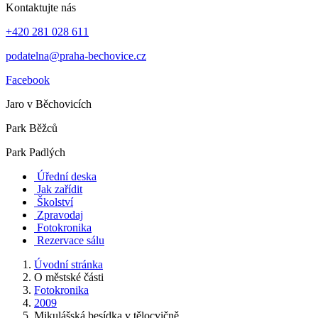
Kontaktujte nás
+420 281 028 611
podatelna@praha-bechovice.cz
Facebook
Jaro v Běchovicích
Park Běžců
Park Padlých
Úřední deska
Jak zařídit
Školství
Zpravodaj
Fotokronika
Rezervace sálu
Úvodní stránka
O městské části
Fotokronika
2009
Mikulášská besídka v tělocvičně