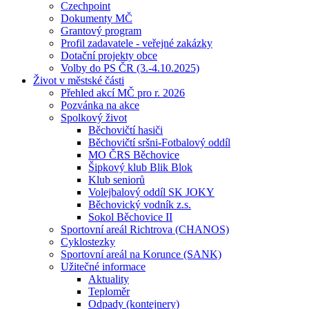
Czechpoint
Dokumenty MČ
Grantový program
Profil zadavatele - veřejné zakázky
Dotační projekty obce
Volby do PS ČR (3.-4.10.2025)
Život v městské části
Přehled akcí MČ pro r. 2026
Pozvánka na akce
Spolkový život
Běchovičtí hasiči
Běchovičtí sršni-Fotbalový oddíl
MO ČRS Běchovice
Šipkový klub Blik Blok
Klub seniorů
Volejbalový oddíl SK JOKY
Běchovický vodník z.s.
Sokol Běchovice II
Sportovní areál Richtrova (CHANOS)
Cyklostezky
Sportovní areál na Korunce (SANK)
Užitečné informace
Aktuality
Teploměr
Odpady (kontejnery)