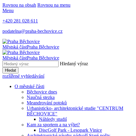
Rovnou na obsah
Rovnou na menu
Menu
+420 281 028 611
podatelna@praha-bechovice.cz
Městská část
Praha Běchovice
Městská část
Praha Běchovice
Hledaný výraz
Hledat
rozšířené vyhledávání
O městské části
Běchovice dnes
Naučná stezka
Meandrování potoků
Urbanisticko- architektonické studie "CENTRUM
BĚCHOVICE"
Náhledy studií
Kam za sportem a na výlet?
DiscGolf Park - Lesopark Vinice
Architektonické návrhy nádvoří Staré pošty