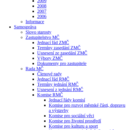
2009
2008
2007
2006
Informace
Samospráva
Slovo starosty
Zastupitelstvo MČ
Jednací řád ZMČ
Termíny zasedání ZMČ
Usnesení ze zasedání ZMČ
Výbory ZMČ
Dokumenty pro zastupitele
Rada MČ
Členové rady
Jednací řád RMČ
Termíny jednání RMČ
Usnesení z jednání RMČ
Komise RMČ
Jednací řády komisí
Komise pro rozvoj městské části, dopravu
a výstavby
Komise pro sociální věci
Komise pro životní prostředí
Komise pro kulturu a sport