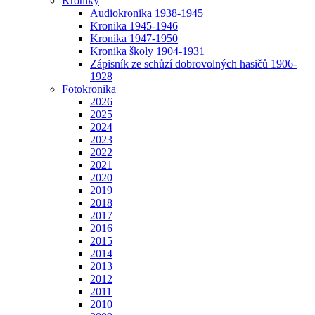
Kroniky
Audiokronika 1938-1945
Kronika 1945-1946
Kronika 1947-1950
Kronika školy 1904-1931
Zápisník ze schůzí dobrovolných hasičů 1906-
1928
Fotokronika
2026
2025
2024
2023
2022
2021
2020
2019
2018
2017
2016
2015
2014
2013
2012
2011
2010