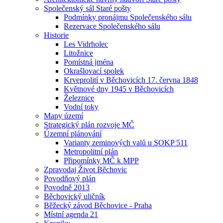
Společenský sál Staré pošty
Podmínky pronájmu Společenského sálu
Rezervace Společenského sálu
Historie
Les Vidrholec
Litožnice
Pomístná jména
Okrašlovací spolek
Krveprolití v Běchovicích 17. června 1848
Květnové dny 1945 v Běchovicích
Železnice
Vodní toky
Mapy území
Strategický plán rozvoje MČ
Územní plánování
Varianty zeminových valů u SOKP 511
Metropolitní plán
Připomínky MČ k MPP
Zpravodaj Život Běchovic
Povodňový plán
Povodně 2013
Běchovický uličník
Běžecký závod Běchovice - Praha
Místní agenda 21