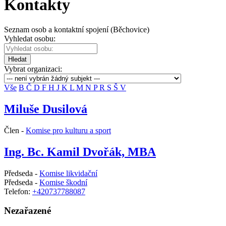
Kontakty
Seznam osob a kontaktní spojení (Běchovice)
Vyhledat osobu:
Hledat
Vybrat organizaci:
Vše
B
Č
D
F
H
J
K
L
M
N
P
R
S
Š
V
Miluše Dusilová
Člen -
Komise pro kulturu a sport
Ing. Bc. Kamil Dvořák, MBA
Předseda -
Komise likvidační
Předseda -
Komise škodní
Telefon:
+420737788087
Nezařazené