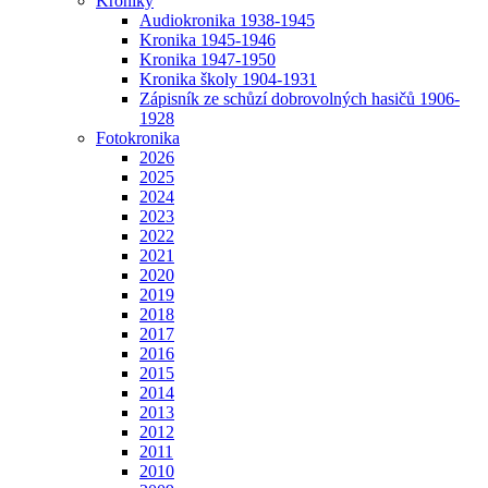
Kroniky
Audiokronika 1938-1945
Kronika 1945-1946
Kronika 1947-1950
Kronika školy 1904-1931
Zápisník ze schůzí dobrovolných hasičů 1906-
1928
Fotokronika
2026
2025
2024
2023
2022
2021
2020
2019
2018
2017
2016
2015
2014
2013
2012
2011
2010