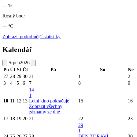
--- %
Rosný bod:
--- °C
Zobrazit podrobnější statistiky
Kalendář
Srpen
2026
Po
Út
St
Čt
Pá
So
Ne
27
28
29
30
31
1
2
3
4
5
6
7
8
9
14
1
10
11
12
13
Letní kino pokračuje!
15
16
Zobrazit všechny
záznamy ze dne
17
18
19
20
21
22
23
29
1
24
25
26
27
28
DEN ZDRAVÍ
30