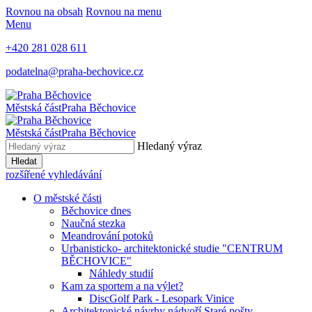
Rovnou na obsah
Rovnou na menu
Menu
+420 281 028 611
podatelna@praha-bechovice.cz
Městská část
Praha Běchovice
Městská část
Praha Běchovice
Hledaný výraz
Hledat
rozšířené vyhledávání
O městské části
Běchovice dnes
Naučná stezka
Meandrování potoků
Urbanisticko- architektonické studie "CENTRUM
BĚCHOVICE"
Náhledy studií
Kam za sportem a na výlet?
DiscGolf Park - Lesopark Vinice
Architektonické návrhy nádvoří Staré pošty