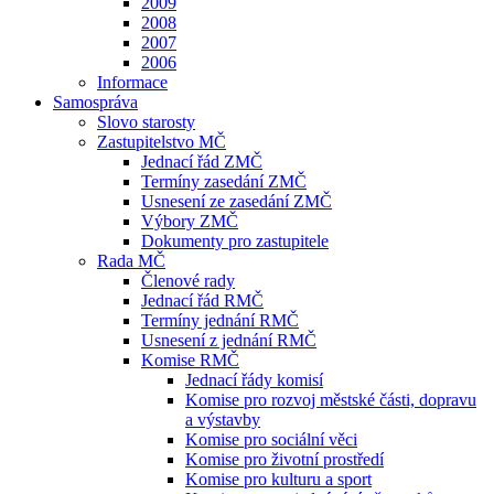
2009
2008
2007
2006
Informace
Samospráva
Slovo starosty
Zastupitelstvo MČ
Jednací řád ZMČ
Termíny zasedání ZMČ
Usnesení ze zasedání ZMČ
Výbory ZMČ
Dokumenty pro zastupitele
Rada MČ
Členové rady
Jednací řád RMČ
Termíny jednání RMČ
Usnesení z jednání RMČ
Komise RMČ
Jednací řády komisí
Komise pro rozvoj městské části, dopravu
a výstavby
Komise pro sociální věci
Komise pro životní prostředí
Komise pro kulturu a sport