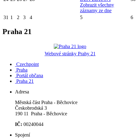
Zobrazit všechny
záznamy ze dne
31
1
2
3
4
5
6
Praha 21
Webové stránky Prahy 21
Czechpoint
Praha
Portál občana
Praha 21
Adresa
Městská část Praha - Běchovice
Českobrodská 3
190 11 Praha - Běchovice
IČ:
00240044
Spojení