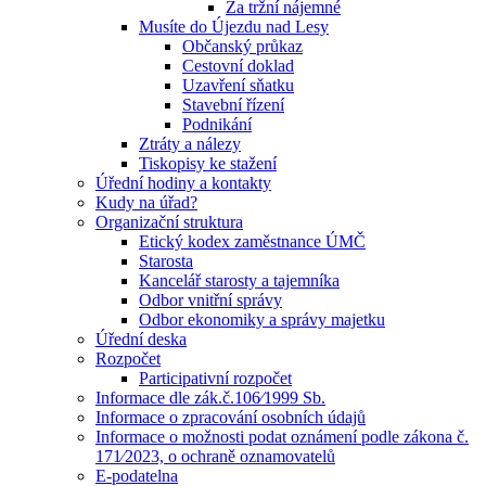
Za tržní nájemné
Musíte do Újezdu nad Lesy
Občanský průkaz
Cestovní doklad
Uzavření sňatku
Stavební řízení
Podnikání
Ztráty a nálezy
Tiskopisy ke stažení
Úřední hodiny a kontakty
Kudy na úřad?
Organizační struktura
Etický kodex zaměstnance ÚMČ
Starosta
Kancelář starosty a tajemníka
Odbor vnitřní správy
Odbor ekonomiky a správy majetku
Úřední deska
Rozpočet
Participativní rozpočet
Informace dle zák.č.106⁄1999 Sb.
Informace o zpracování osobních údajů
Informace o možnosti podat oznámení podle zákona č.
171⁄2023, o ochraně oznamovatelů
E-podatelna