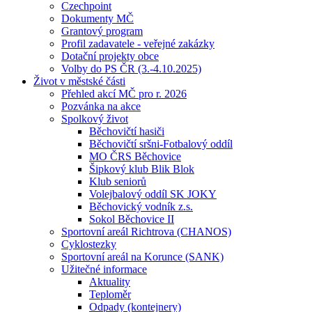
Czechpoint
Dokumenty MČ
Grantový program
Profil zadavatele - veřejné zakázky
Dotační projekty obce
Volby do PS ČR (3.-4.10.2025)
Život v městské části
Přehled akcí MČ pro r. 2026
Pozvánka na akce
Spolkový život
Běchovičtí hasiči
Běchovičtí sršni-Fotbalový oddíl
MO ČRS Běchovice
Šipkový klub Blik Blok
Klub seniorů
Volejbalový oddíl SK JOKY
Běchovický vodník z.s.
Sokol Běchovice II
Sportovní areál Richtrova (CHANOS)
Cyklostezky
Sportovní areál na Korunce (SANK)
Užitečné informace
Aktuality
Teploměr
Odpady (kontejnery)