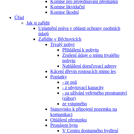
Komise pro projednávání přestupků
Komise likvidační
Komise škodní
Úřad
Jak si zařídit
Uplatnění práva v oblasti ochrany osobních
údajů
Zařídíte v Běchovicích
Trvalý pobyt
Přihlášení k pobytu
Zrušení údaje o místu trvalého
pobytu
Nahlášení doručovací adresy
Kácení dřevin rostoucích mimo les
Poplatky
- ze psů
- z ubytovací kapacity
- za užívání veřejného prostranství
(zábor)
ze vstupného
Stanovisko k připojení pozemku na
komunikaci
Ohlášení přestupku
Pronájem bytu
V Centru dostupného bydlení