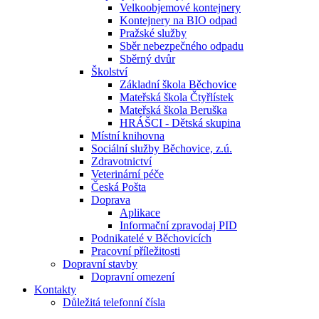
Velkoobjemové kontejnery
Kontejnery na BIO odpad
Pražské služby
Sběr nebezpečného odpadu
Sběrný dvůr
Školství
Základní škola Běchovice
Mateřská škola Čtyřlístek
Mateřská škola Beruška
HRÁŠCI - Dětská skupina
Místní knihovna
Sociální služby Běchovice, z.ú.
Zdravotnictví
Veterinární péče
Česká Pošta
Doprava
Aplikace
Informační zpravodaj PID
Podnikatelé v Běchovicích
Pracovní příležitosti
Dopravní stavby
Dopravní omezení
Kontakty
Důležitá telefonní čísla