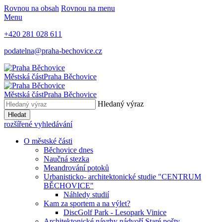
Rovnou na obsah
Rovnou na menu
Menu
+420 281 028 611
podatelna@praha-bechovice.cz
Městská část
Praha Běchovice
Městská část
Praha Běchovice
Hledaný výraz
Hledat
rozšířené vyhledávání
O městské části
Běchovice dnes
Naučná stezka
Meandrování potoků
Urbanisticko- architektonické studie "CENTRUM
BĚCHOVICE"
Náhledy studií
Kam za sportem a na výlet?
DiscGolf Park - Lesopark Vinice
Architektonické návrhy nádvoří Staré pošty