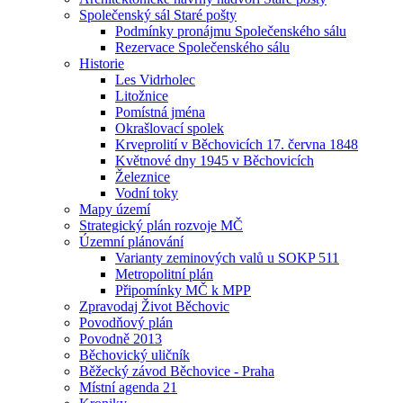
Společenský sál Staré pošty
Podmínky pronájmu Společenského sálu
Rezervace Společenského sálu
Historie
Les Vidrholec
Litožnice
Pomístná jména
Okrašlovací spolek
Krveprolití v Běchovicích 17. června 1848
Květnové dny 1945 v Běchovicích
Železnice
Vodní toky
Mapy území
Strategický plán rozvoje MČ
Územní plánování
Varianty zeminových valů u SOKP 511
Metropolitní plán
Připomínky MČ k MPP
Zpravodaj Život Běchovic
Povodňový plán
Povodně 2013
Běchovický uličník
Běžecký závod Běchovice - Praha
Místní agenda 21