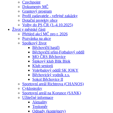
Czechpoint
Dokumenty MČ
Grantový program
Profil zadavatele - veřejné zakázky
Dotační projekty obce
Volby do PS ČR (3.-4.10.2025)
Život v městské části
Přehled akcí MČ pro r. 2026
Pozvánka na akce
Spolkový život
Běchovičtí hasiči
Běchovičtí sršni-Fotbalový oddíl
MO ČRS Běchovice
Šipkový klub Blik Blok
Klub seniorů
Volejbalový oddíl SK JOKY
Běchovický vodník z.s.
Sokol Běchovice II
Sportovní areál Richtrova (CHANOS)
Cyklostezky
Sportovní areál na Korunce (SANK)
Užitečné informace
Aktuality
Teploměr
Odpady (kontejnery)