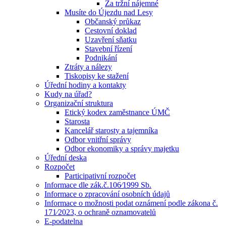
Za tržní nájemné
Musíte do Újezdu nad Lesy
Občanský průkaz
Cestovní doklad
Uzavření sňatku
Stavební řízení
Podnikání
Ztráty a nálezy
Tiskopisy ke stažení
Úřední hodiny a kontakty
Kudy na úřad?
Organizační struktura
Etický kodex zaměstnance ÚMČ
Starosta
Kancelář starosty a tajemníka
Odbor vnitřní správy
Odbor ekonomiky a správy majetku
Úřední deska
Rozpočet
Participativní rozpočet
Informace dle zák.č.106⁄1999 Sb.
Informace o zpracování osobních údajů
Informace o možnosti podat oznámení podle zákona č.
171⁄2023, o ochraně oznamovatelů
E-podatelna