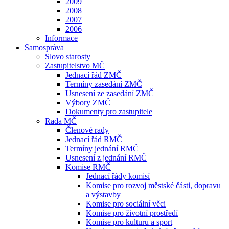
2009
2008
2007
2006
Informace
Samospráva
Slovo starosty
Zastupitelstvo MČ
Jednací řád ZMČ
Termíny zasedání ZMČ
Usnesení ze zasedání ZMČ
Výbory ZMČ
Dokumenty pro zastupitele
Rada MČ
Členové rady
Jednací řád RMČ
Termíny jednání RMČ
Usnesení z jednání RMČ
Komise RMČ
Jednací řády komisí
Komise pro rozvoj městské části, dopravu
a výstavby
Komise pro sociální věci
Komise pro životní prostředí
Komise pro kulturu a sport