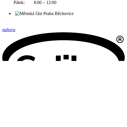
Pátek: 8:00 – 12:00
nahoru
Oficiální stránky Městské části Praha-Běchovice © 2026
Provozovatel
Galileo Corporation s.r.o.
Poslední aktualizace: 5. 8. 2026