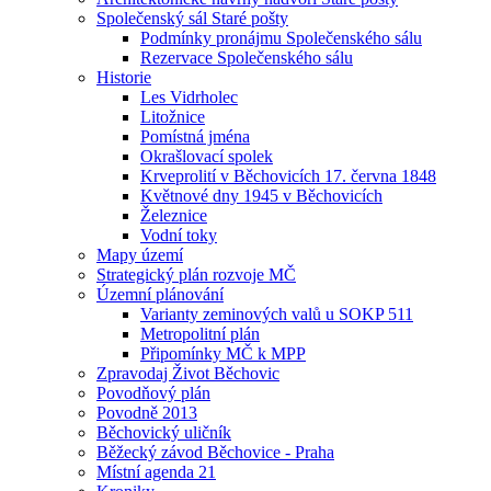
Společenský sál Staré pošty
Podmínky pronájmu Společenského sálu
Rezervace Společenského sálu
Historie
Les Vidrholec
Litožnice
Pomístná jména
Okrašlovací spolek
Krveprolití v Běchovicích 17. června 1848
Květnové dny 1945 v Běchovicích
Železnice
Vodní toky
Mapy území
Strategický plán rozvoje MČ
Územní plánování
Varianty zeminových valů u SOKP 511
Metropolitní plán
Připomínky MČ k MPP
Zpravodaj Život Běchovic
Povodňový plán
Povodně 2013
Běchovický uličník
Běžecký závod Běchovice - Praha
Místní agenda 21