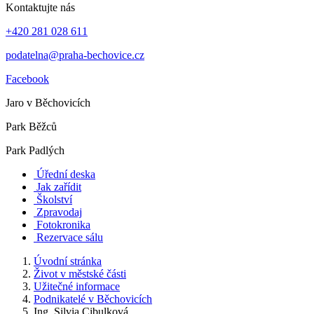
Kontaktujte nás
+420 281 028 611
podatelna@praha-bechovice.cz
Facebook
Jaro v Běchovicích
Park Běžců
Park Padlých
Úřední deska
Jak zařídit
Školství
Zpravodaj
Fotokronika
Rezervace sálu
Úvodní stránka
Život v městské části
Užitečné informace
Podnikatelé v Běchovicích
Ing. Silvia Cibulková