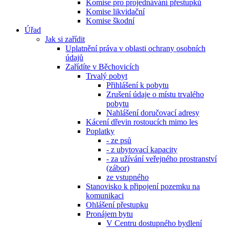
Komise pro projednávání přestupků
Komise likvidační
Komise škodní
Úřad
Jak si zařídit
Uplatnění práva v oblasti ochrany osobních
údajů
Zařídíte v Běchovicích
Trvalý pobyt
Přihlášení k pobytu
Zrušení údaje o místu trvalého
pobytu
Nahlášení doručovací adresy
Kácení dřevin rostoucích mimo les
Poplatky
- ze psů
- z ubytovací kapacity
- za užívání veřejného prostranství
(zábor)
ze vstupného
Stanovisko k připojení pozemku na
komunikaci
Ohlášení přestupku
Pronájem bytu
V Centru dostupného bydlení