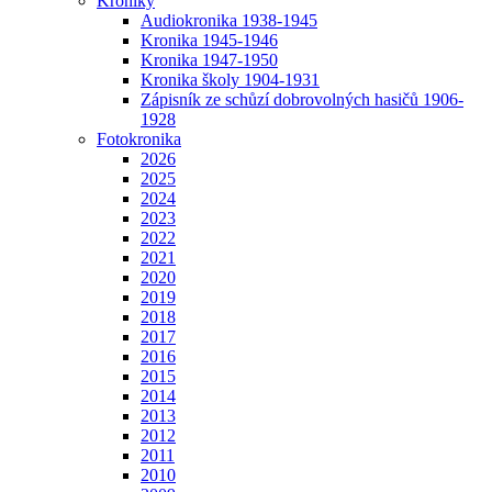
Kroniky
Audiokronika 1938-1945
Kronika 1945-1946
Kronika 1947-1950
Kronika školy 1904-1931
Zápisník ze schůzí dobrovolných hasičů 1906-
1928
Fotokronika
2026
2025
2024
2023
2022
2021
2020
2019
2018
2017
2016
2015
2014
2013
2012
2011
2010