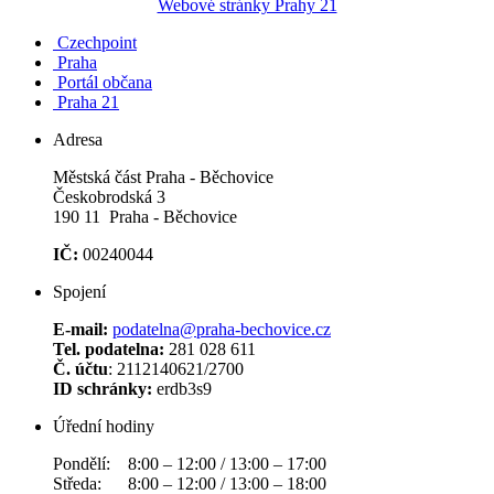
Webové stránky Prahy 21
Czechpoint
Praha
Portál občana
Praha 21
Adresa
Městská část Praha - Běchovice
Českobrodská 3
190 11 Praha - Běchovice
IČ:
00240044
Spojení
E-mail:
podatelna@praha-bechovice.cz
Tel. podatelna:
281 028 611
Č. účtu
: 2112140621/2700
ID schránky:
erdb3s9
Úřední hodiny
Pondělí: 8:00 – 12:00 / 13:00 – 17:00
Středa: 8:00 – 12:00 / 13:00 – 18:00