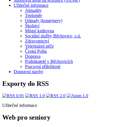
Sportovní areál na Korunce (SANK)
Užitečné informace
Aktuality
Teploměr
Odpady (kontejnery)
Školství
Místní knihovna
Sociální služby Běchovice, z.ú.
Zdravotnictví
Veterinární péče
Česká Pošta
Doprava
Podnikatelé v Běchovicích
Pracovní příležitosti
Dopravní stavby
Exporty do RSS
Užitečné informace
Web pro seniory