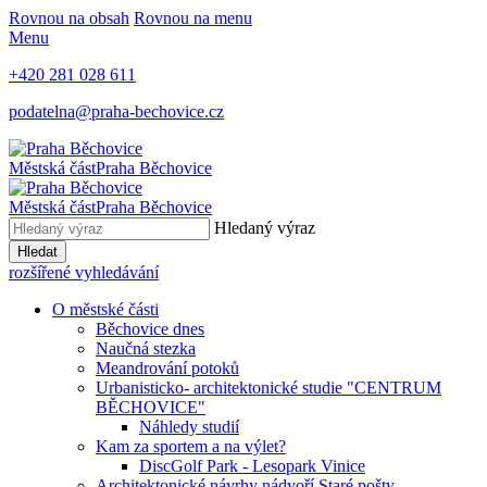
Rovnou na obsah
Rovnou na menu
Menu
+420 281 028 611
podatelna@praha-bechovice.cz
Městská část
Praha Běchovice
Městská část
Praha Běchovice
Hledaný výraz
Hledat
rozšířené vyhledávání
O městské části
Běchovice dnes
Naučná stezka
Meandrování potoků
Urbanisticko- architektonické studie "CENTRUM
BĚCHOVICE"
Náhledy studií
Kam za sportem a na výlet?
DiscGolf Park - Lesopark Vinice
Architektonické návrhy nádvoří Staré pošty