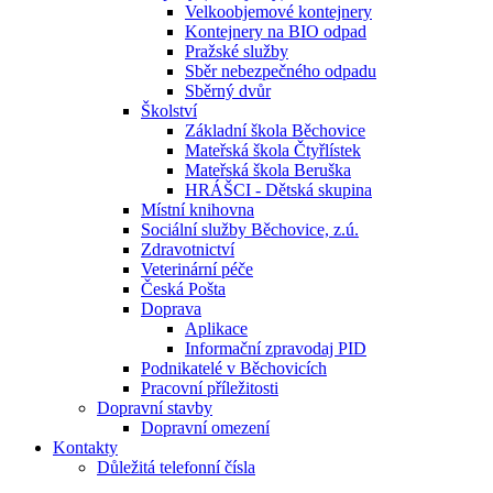
Velkoobjemové kontejnery
Kontejnery na BIO odpad
Pražské služby
Sběr nebezpečného odpadu
Sběrný dvůr
Školství
Základní škola Běchovice
Mateřská škola Čtyřlístek
Mateřská škola Beruška
HRÁŠCI - Dětská skupina
Místní knihovna
Sociální služby Běchovice, z.ú.
Zdravotnictví
Veterinární péče
Česká Pošta
Doprava
Aplikace
Informační zpravodaj PID
Podnikatelé v Běchovicích
Pracovní příležitosti
Dopravní stavby
Dopravní omezení
Kontakty
Důležitá telefonní čísla