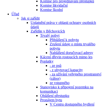
Komise pro projednávání přestupků
Komise likvidační
Komise škodní
Úřad
Jak si zařídit
Uplatnění práva v oblasti ochrany osobních
údajů
Zařídíte v Běchovicích
Trvalý pobyt
Přihlášení k pobytu
Zrušení údaje o místu trvalého
pobytu
Nahlášení doručovací adresy
Kácení dřevin rostoucích mimo les
Poplatky
- ze psů
- z ubytovací kapacity
- za užívání veřejného prostranství
(zábor)
ze vstupného
Stanovisko k připojení pozemku na
komunikaci
Ohlášení přestupku
Pronájem bytu
V Centru dostupného bydlení