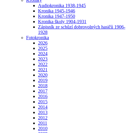
Kroniky
Audiokronika 1938-1945
Kronika 1945-1946
Kronika 1947-1950
Kronika školy 1904-1931
Zápisník ze schůzí dobrovolných hasičů 1906-
1928
Fotokronika
2026
2025
2024
2023
2022
2021
2020
2019
2018
2017
2016
2015
2014
2013
2012
2011
2010