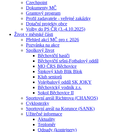
Czechpoint
Dokumenty MČ
Grantový program
Profil zadavatele - veřejné zakázky
Dotační projekty obce
Volby do PS ČR (3.-4.10.2025)
Život v městské části
Přehled akcí MČ pro r. 2026
Pozvánka na akce
Spolkový život
Běchovičtí hasiči
Běchovičtí sršni-Fotbalový oddíl
MO ČRS Běchovice
Šipkový klub Blik Blok
Klub seniorů
Volejbalový oddíl SK JOKY
Běchovický vodník z.s.
Sokol Běchovice II
Sportovní areál Richtrova (CHANOS)
Cyklostezky
Sportovní areál na Korunce (SANK)
Užitečné informace
Aktuality
Teploměr
Odpady (kontejnery)