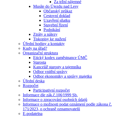
Za tržní nájemné
Musíte do Újezdu nad Lesy
Občanský průkaz
Cestovní doklad
Uzavření sňatku
Stavební řízení
Podnikání
Ztráty a nálezy
Tiskopisy ke stažení
Úřední hodiny a kontakty
Kudy na úřad?
Organizační struktura
Etický kodex zaměstnance ÚMČ
Starosta
Kancelář starosty a tajemníka
Odbor vnitřní správy
Odbor ekonomiky a správy majetku
Úřední deska
Rozpočet
Participativní rozpočet
Informace dle zák.č.106⁄1999 Sb.
Informace o zpracování osobních údajů
Informace o možnosti podat oznámení podle zákona č.
171⁄2023, o ochraně oznamovatelů
E-podatelna