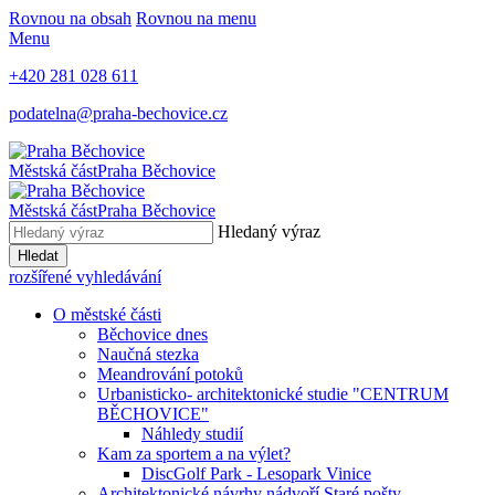
Rovnou na obsah
Rovnou na menu
Menu
+420 281 028 611
podatelna@praha-bechovice.cz
Městská část
Praha Běchovice
Městská část
Praha Běchovice
Hledaný výraz
Hledat
rozšířené vyhledávání
O městské části
Běchovice dnes
Naučná stezka
Meandrování potoků
Urbanisticko- architektonické studie "CENTRUM
BĚCHOVICE"
Náhledy studií
Kam za sportem a na výlet?
DiscGolf Park - Lesopark Vinice
Architektonické návrhy nádvoří Staré pošty