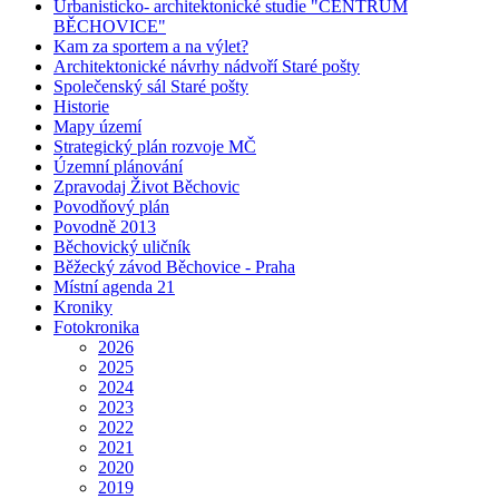
Urbanisticko- architektonické studie "CENTRUM
BĚCHOVICE"
Kam za sportem a na výlet?
Architektonické návrhy nádvoří Staré pošty
Společenský sál Staré pošty
Historie
Mapy území
Strategický plán rozvoje MČ
Územní plánování
Zpravodaj Život Běchovic
Povodňový plán
Povodně 2013
Běchovický uličník
Běžecký závod Běchovice - Praha
Místní agenda 21
Kroniky
Fotokronika
2026
2025
2024
2023
2022
2021
2020
2019