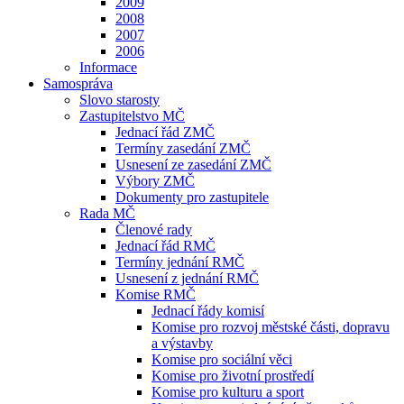
2009
2008
2007
2006
Informace
Samospráva
Slovo starosty
Zastupitelstvo MČ
Jednací řád ZMČ
Termíny zasedání ZMČ
Usnesení ze zasedání ZMČ
Výbory ZMČ
Dokumenty pro zastupitele
Rada MČ
Členové rady
Jednací řád RMČ
Termíny jednání RMČ
Usnesení z jednání RMČ
Komise RMČ
Jednací řády komisí
Komise pro rozvoj městské části, dopravu
a výstavby
Komise pro sociální věci
Komise pro životní prostředí
Komise pro kulturu a sport