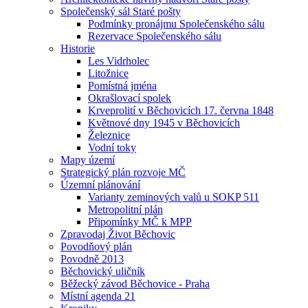
Společenský sál Staré pošty
Podmínky pronájmu Společenského sálu
Rezervace Společenského sálu
Historie
Les Vidrholec
Litožnice
Pomístná jména
Okrašlovací spolek
Krveprolití v Běchovicích 17. června 1848
Květnové dny 1945 v Běchovicích
Železnice
Vodní toky
Mapy území
Strategický plán rozvoje MČ
Územní plánování
Varianty zeminových valů u SOKP 511
Metropolitní plán
Připomínky MČ k MPP
Zpravodaj Život Běchovic
Povodňový plán
Povodně 2013
Běchovický uličník
Běžecký závod Běchovice - Praha
Místní agenda 21