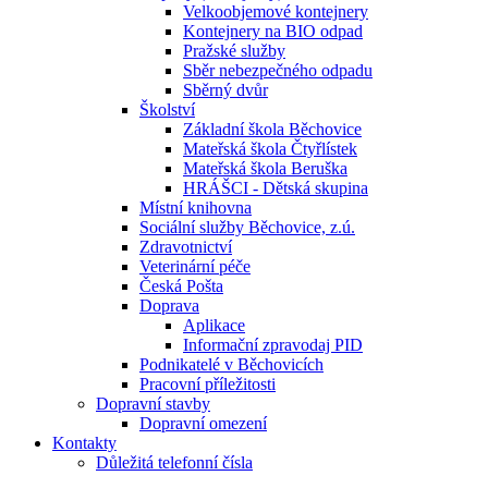
Velkoobjemové kontejnery
Kontejnery na BIO odpad
Pražské služby
Sběr nebezpečného odpadu
Sběrný dvůr
Školství
Základní škola Běchovice
Mateřská škola Čtyřlístek
Mateřská škola Beruška
HRÁŠCI - Dětská skupina
Místní knihovna
Sociální služby Běchovice, z.ú.
Zdravotnictví
Veterinární péče
Česká Pošta
Doprava
Aplikace
Informační zpravodaj PID
Podnikatelé v Běchovicích
Pracovní příležitosti
Dopravní stavby
Dopravní omezení
Kontakty
Důležitá telefonní čísla