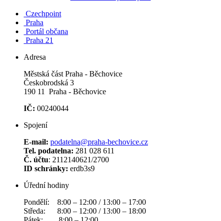
Czechpoint
Praha
Portál občana
Praha 21
Adresa
Městská část Praha - Běchovice
Českobrodská 3
190 11 Praha - Běchovice
IČ:
00240044
Spojení
E-mail:
podatelna@praha-bechovice.cz
Tel. podatelna:
281 028 611
Č. účtu
: 2112140621/2700
ID schránky:
erdb3s9
Úřední hodiny
Pondělí: 8:00 – 12:00 / 13:00 – 17:00
Středa: 8:00 – 12:00 / 13:00 – 18:00
Pátek: 8:00 – 12:00