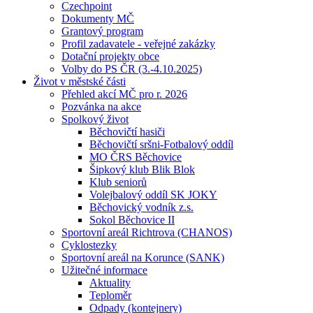
Czechpoint
Dokumenty MČ
Grantový program
Profil zadavatele - veřejné zakázky
Dotační projekty obce
Volby do PS ČR (3.-4.10.2025)
Život v městské části
Přehled akcí MČ pro r. 2026
Pozvánka na akce
Spolkový život
Běchovičtí hasiči
Běchovičtí sršni-Fotbalový oddíl
MO ČRS Běchovice
Šipkový klub Blik Blok
Klub seniorů
Volejbalový oddíl SK JOKY
Běchovický vodník z.s.
Sokol Běchovice II
Sportovní areál Richtrova (CHANOS)
Cyklostezky
Sportovní areál na Korunce (SANK)
Užitečné informace
Aktuality
Teploměr
Odpady (kontejnery)