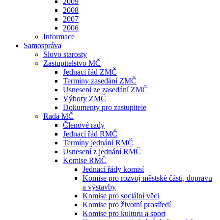
2009
2008
2007
2006
Informace
Samospráva
Slovo starosty
Zastupitelstvo MČ
Jednací řád ZMČ
Termíny zasedání ZMČ
Usnesení ze zasedání ZMČ
Výbory ZMČ
Dokumenty pro zastupitele
Rada MČ
Členové rady
Jednací řád RMČ
Termíny jednání RMČ
Usnesení z jednání RMČ
Komise RMČ
Jednací řády komisí
Komise pro rozvoj městské části, dopravu
a výstavby
Komise pro sociální věci
Komise pro životní prostředí
Komise pro kulturu a sport