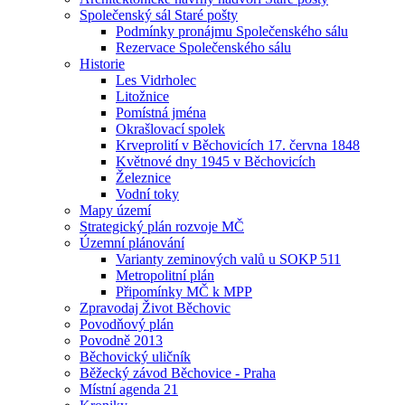
Společenský sál Staré pošty
Podmínky pronájmu Společenského sálu
Rezervace Společenského sálu
Historie
Les Vidrholec
Litožnice
Pomístná jména
Okrašlovací spolek
Krveprolití v Běchovicích 17. června 1848
Květnové dny 1945 v Běchovicích
Železnice
Vodní toky
Mapy území
Strategický plán rozvoje MČ
Územní plánování
Varianty zeminových valů u SOKP 511
Metropolitní plán
Připomínky MČ k MPP
Zpravodaj Život Běchovic
Povodňový plán
Povodně 2013
Běchovický uličník
Běžecký závod Běchovice - Praha
Místní agenda 21