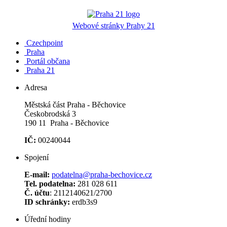
Webové stránky Prahy 21
Czechpoint
Praha
Portál občana
Praha 21
Adresa
Městská část Praha - Běchovice
Českobrodská 3
190 11 Praha - Běchovice
IČ:
00240044
Spojení
E-mail:
podatelna@praha-bechovice.cz
Tel. podatelna:
281 028 611
Č. účtu
: 2112140621/2700
ID schránky:
erdb3s9
Úřední hodiny