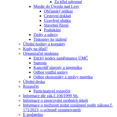
Za tržní nájemné
Musíte do Újezdu nad Lesy
Občanský průkaz
Cestovní doklad
Uzavření sňatku
Stavební řízení
Podnikání
Ztráty a nálezy
Tiskopisy ke stažení
Úřední hodiny a kontakty
Kudy na úřad?
Organizační struktura
Etický kodex zaměstnance ÚMČ
Starosta
Kancelář starosty a tajemníka
Odbor vnitřní správy
Odbor ekonomiky a správy majetku
Úřední deska
Rozpočet
Participativní rozpočet
Informace dle zák.č.106⁄1999 Sb.
Informace o zpracování osobních údajů
Informace o možnosti podat oznámení podle zákona č.
171⁄2023, o ochraně oznamovatelů
E-podatelna