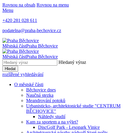
Rovnou na obsah
Rovnou na menu
Menu
+420 281 028 611
podatelna@praha-bechovice.cz
Městská část
Praha Běchovice
Městská část
Praha Běchovice
Hledaný výraz
Hledat
rozšířené vyhledávání
O městské části
Běchovice dnes
Naučná stezka
Meandrování potoků
Urbanisticko- architektonické studie "CENTRUM
BĚCHOVICE"
Náhledy studií
Kam za sportem a na výlet?
DiscGolf Park - Lesopark Vinice
Architektonické návrhy nádvoří Staré pošty