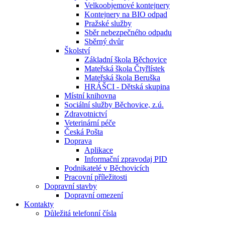
Velkoobjemové kontejnery
Kontejnery na BIO odpad
Pražské služby
Sběr nebezpečného odpadu
Sběrný dvůr
Školství
Základní škola Běchovice
Mateřská škola Čtyřlístek
Mateřská škola Beruška
HRÁŠCI - Dětská skupina
Místní knihovna
Sociální služby Běchovice, z.ú.
Zdravotnictví
Veterinární péče
Česká Pošta
Doprava
Aplikace
Informační zpravodaj PID
Podnikatelé v Běchovicích
Pracovní příležitosti
Dopravní stavby
Dopravní omezení
Kontakty
Důležitá telefonní čísla