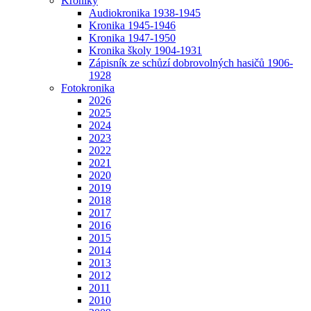
Kroniky
Audiokronika 1938-1945
Kronika 1945-1946
Kronika 1947-1950
Kronika školy 1904-1931
Zápisník ze schůzí dobrovolných hasičů 1906-
1928
Fotokronika
2026
2025
2024
2023
2022
2021
2020
2019
2018
2017
2016
2015
2014
2013
2012
2011
2010