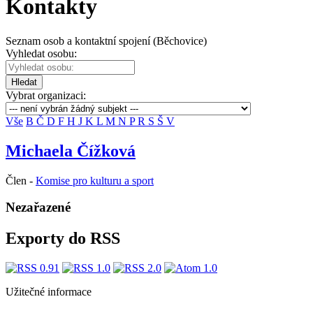
Kontakty
Seznam osob a kontaktní spojení (Běchovice)
Vyhledat osobu:
Hledat
Vybrat organizaci:
Vše
B
Č
D
F
H
J
K
L
M
N
P
R
S
Š
V
Michaela Čížková
Člen -
Komise pro kulturu a sport
Nezařazené
Exporty do RSS
Užitečné informace