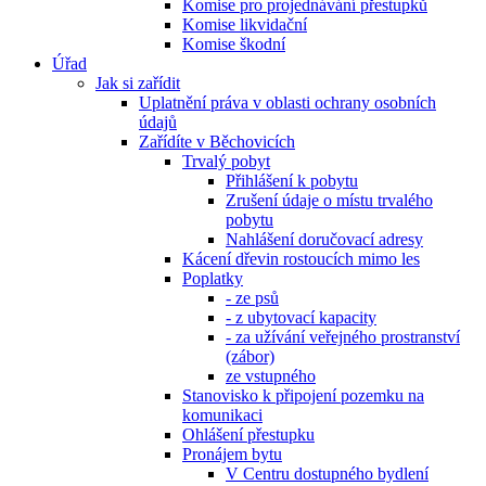
Komise pro projednávání přestupků
Komise likvidační
Komise škodní
Úřad
Jak si zařídit
Uplatnění práva v oblasti ochrany osobních
údajů
Zařídíte v Běchovicích
Trvalý pobyt
Přihlášení k pobytu
Zrušení údaje o místu trvalého
pobytu
Nahlášení doručovací adresy
Kácení dřevin rostoucích mimo les
Poplatky
- ze psů
- z ubytovací kapacity
- za užívání veřejného prostranství
(zábor)
ze vstupného
Stanovisko k připojení pozemku na
komunikaci
Ohlášení přestupku
Pronájem bytu
V Centru dostupného bydlení