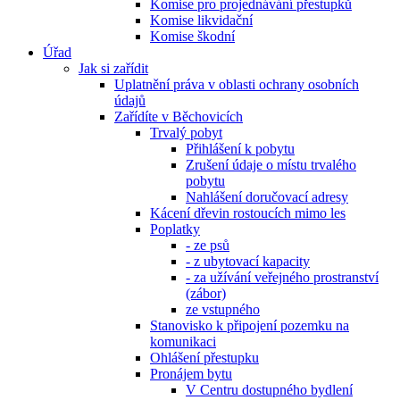
Komise pro projednávání přestupků
Komise likvidační
Komise škodní
Úřad
Jak si zařídit
Uplatnění práva v oblasti ochrany osobních
údajů
Zařídíte v Běchovicích
Trvalý pobyt
Přihlášení k pobytu
Zrušení údaje o místu trvalého
pobytu
Nahlášení doručovací adresy
Kácení dřevin rostoucích mimo les
Poplatky
- ze psů
- z ubytovací kapacity
- za užívání veřejného prostranství
(zábor)
ze vstupného
Stanovisko k připojení pozemku na
komunikaci
Ohlášení přestupku
Pronájem bytu
V Centru dostupného bydlení