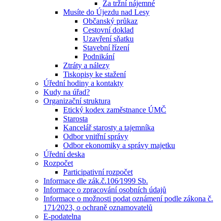
Za tržní nájemné
Musíte do Újezdu nad Lesy
Občanský průkaz
Cestovní doklad
Uzavření sňatku
Stavební řízení
Podnikání
Ztráty a nálezy
Tiskopisy ke stažení
Úřední hodiny a kontakty
Kudy na úřad?
Organizační struktura
Etický kodex zaměstnance ÚMČ
Starosta
Kancelář starosty a tajemníka
Odbor vnitřní správy
Odbor ekonomiky a správy majetku
Úřední deska
Rozpočet
Participativní rozpočet
Informace dle zák.č.106⁄1999 Sb.
Informace o zpracování osobních údajů
Informace o možnosti podat oznámení podle zákona č.
171⁄2023, o ochraně oznamovatelů
E-podatelna