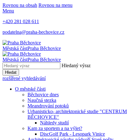
Rovnou na obsah
Rovnou na menu
Menu
+420 281 028 611
podatelna@praha-bechovice.cz
Městská část
Praha Běchovice
Městská část
Praha Běchovice
Hledaný výraz
Hledat
rozšířené vyhledávání
O městské části
Běchovice dnes
Naučná stezka
Meandrování potoků
Urbanisticko- architektonické studie "CENTRUM
BĚCHOVICE"
Náhledy studií
Kam za sportem a na výlet?
DiscGolf Park - Lesopark Vinice
Architektonické návrhy nádvoří Staré pošty