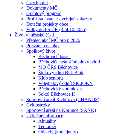
Czechpoint
Dokumenty MČ
Grantový program
Profil zadavatele - veřejné zakázky
Dotační projekty obce
Volby do PS ČR (3.-4.10.2025)
Život v městské části
Přehled akcí MČ pro r. 2026
Pozvánka na akce
Spolkový život
Běchovičtí hasiči
Běchovičtí sršni-Fotbalový oddíl
MO ČRS Běchovice
Šipkový klub Blik Blok
Klub seniorů
Volejbalový oddíl SK JOKY
Běchovický vodník z.s.
Sokol Běchovice II
Sportovní areál Richtrova (CHANOS)
Cyklostezky
Sportovní areál na Korunce (SANK)
Užitečné informace
Aktuality
Teploměr
Odpady (kontejnery)