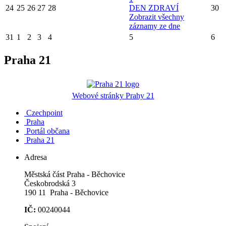
24
25
26
27
28
DEN ZDRAVÍ
30
Zobrazit všechny
záznamy ze dne
31
1
2
3
4
5
6
Praha 21
Webové stránky Prahy 21
Czechpoint
Praha
Portál občana
Praha 21
Adresa
Městská část Praha - Běchovice
Českobrodská 3
190 11 Praha - Běchovice
IČ:
00240044