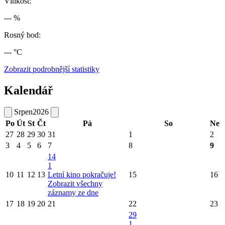
Vlhkost:
--- %
Rosný bod:
--- °C
Zobrazit podrobnější statistiky
Kalendář
Srpen
2026
Po
Út
St
Čt
Pá
So
Ne
27
28
29
30
31
1
2
3
4
5
6
7
8
9
14
1
10
11
12
13
Letní kino pokračuje!
15
16
Zobrazit všechny
záznamy ze dne
17
18
19
20
21
22
23
29
1