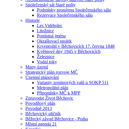
Společenský sál Staré pošty
Podmínky pronájmu Společenského sálu
Rezervace Společenského sálu
Historie
Les Vidrholec
Litožnice
Pomístná jména
Okrašlovací spolek
Krveprolití v Běchovicích 17. června 1848
Květnové dny 1945 v Běchovicích
Železnice
Vodní toky
Mapy území
Strategický plán rozvoje MČ
Územní plánování
Varianty zeminových valů u SOKP 511
Metropolitní plán
Připomínky MČ k MPP
Zpravodaj Život Běchovic
Povodňový plán
Povodně 2013
Běchovický uličník
Běžecký závod Běchovice - Praha
Místní agenda 21