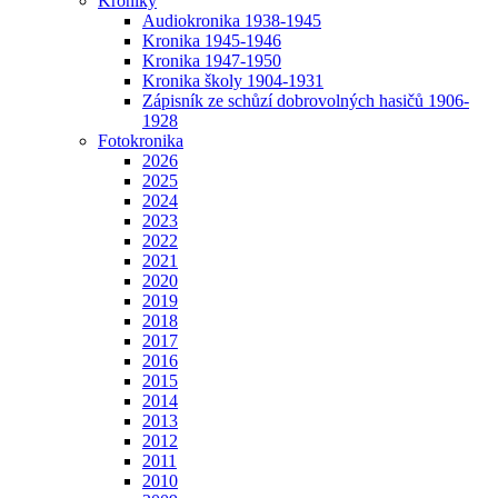
Kroniky
Audiokronika 1938-1945
Kronika 1945-1946
Kronika 1947-1950
Kronika školy 1904-1931
Zápisník ze schůzí dobrovolných hasičů 1906-
1928
Fotokronika
2026
2025
2024
2023
2022
2021
2020
2019
2018
2017
2016
2015
2014
2013
2012
2011
2010