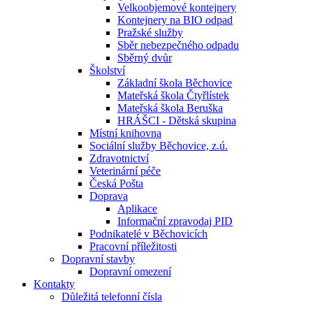
Velkoobjemové kontejnery
Kontejnery na BIO odpad
Pražské služby
Sběr nebezpečného odpadu
Sběrný dvůr
Školství
Základní škola Běchovice
Mateřská škola Čtyřlístek
Mateřská škola Beruška
HRÁŠCI - Dětská skupina
Místní knihovna
Sociální služby Běchovice, z.ú.
Zdravotnictví
Veterinární péče
Česká Pošta
Doprava
Aplikace
Informační zpravodaj PID
Podnikatelé v Běchovicích
Pracovní příležitosti
Dopravní stavby
Dopravní omezení
Kontakty
Důležitá telefonní čísla