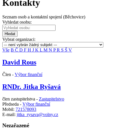
Kontakty
Seznam osob a kontaktní spojení (Běchovice)
Vyhledat osobu:
Hledat
Vybrat organizaci:
Vše
B
Č
D
F
H
J
K
L
M
N
P
R
S
Š
V
David Rous
Člen -
Výbor finanční
RNDr. Jitka Ryšavá
člen zastupitelstva -
Zastupitelstvo
Předseda -
Výbor finanční
Mobil:
721578093
E-mail:
jitka_rysava@volny.cz
Nezařazené