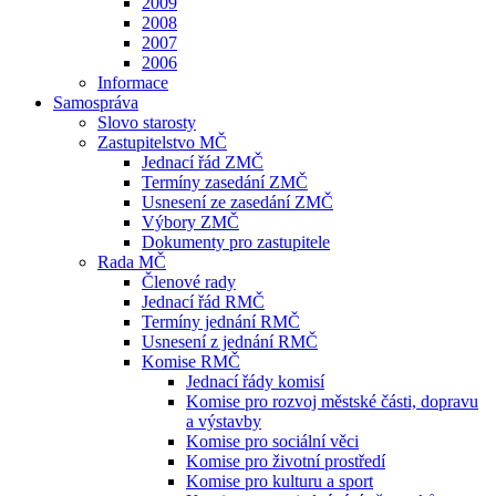
2009
2008
2007
2006
Informace
Samospráva
Slovo starosty
Zastupitelstvo MČ
Jednací řád ZMČ
Termíny zasedání ZMČ
Usnesení ze zasedání ZMČ
Výbory ZMČ
Dokumenty pro zastupitele
Rada MČ
Členové rady
Jednací řád RMČ
Termíny jednání RMČ
Usnesení z jednání RMČ
Komise RMČ
Jednací řády komisí
Komise pro rozvoj městské části, dopravu
a výstavby
Komise pro sociální věci
Komise pro životní prostředí
Komise pro kulturu a sport