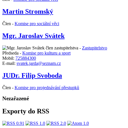
Martin Stromský
Člen -
Komise pro sociální věci
Mgr. Jaroslav Svátek
člen zastupitelstva -
Zastupitelstvo
Předseda -
Komise pro kulturu a sport
Mobil:
725884300
E-mail:
svatek.jarda@seznam.cz
JUDr. Filip Svoboda
Člen -
Komise pro projednávání přestupků
Nezařazené
Exporty do RSS