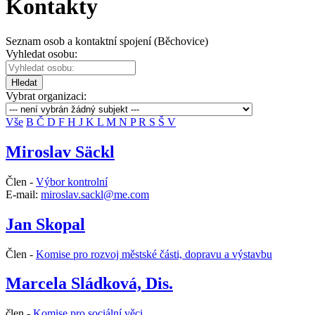
Kontakty
Seznam osob a kontaktní spojení (Běchovice)
Vyhledat osobu:
Hledat
Vybrat organizaci:
Vše
B
Č
D
F
H
J
K
L
M
N
P
R
S
Š
V
Miroslav Säckl
Člen -
Výbor kontrolní
E-mail:
miroslav.sackl@me.com
Jan Skopal
Člen -
Komise pro rozvoj městské části, dopravu a výstavbu
Marcela Sládková, Dis.
člen -
Komise pro sociální věci