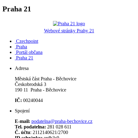
Praha 21
Webové stránky Prahy 21
Czechpoint
Praha
Portál občana
Praha 21
Adresa
Městská část Praha - Běchovice
Českobrodská 3
190 11 Praha - Běchovice
IČ:
00240044
Spojení
E-mail:
podatelna@praha-bechovice.cz
Tel. podatelna:
281 028 611
Č. účtu
: 2112140621/2700
ID schránky:
erdb3s9