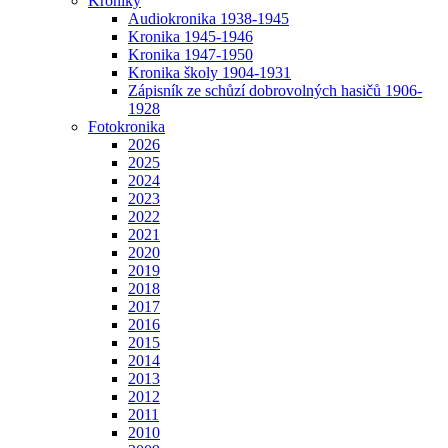
Kroniky
Audiokronika 1938-1945
Kronika 1945-1946
Kronika 1947-1950
Kronika školy 1904-1931
Zápisník ze schůzí dobrovolných hasičů 1906-
1928
Fotokronika
2026
2025
2024
2023
2022
2021
2020
2019
2018
2017
2016
2015
2014
2013
2012
2011
2010