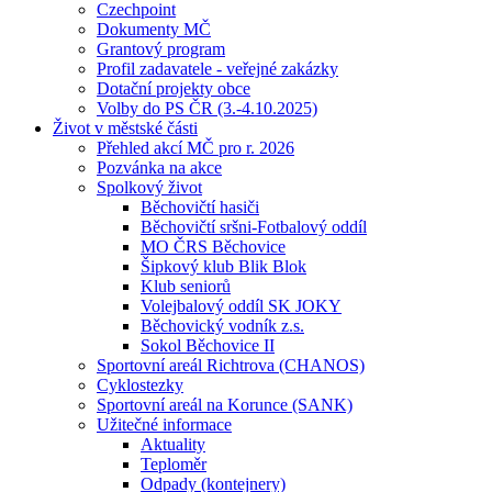
Czechpoint
Dokumenty MČ
Grantový program
Profil zadavatele - veřejné zakázky
Dotační projekty obce
Volby do PS ČR (3.-4.10.2025)
Život v městské části
Přehled akcí MČ pro r. 2026
Pozvánka na akce
Spolkový život
Běchovičtí hasiči
Běchovičtí sršni-Fotbalový oddíl
MO ČRS Běchovice
Šipkový klub Blik Blok
Klub seniorů
Volejbalový oddíl SK JOKY
Běchovický vodník z.s.
Sokol Běchovice II
Sportovní areál Richtrova (CHANOS)
Cyklostezky
Sportovní areál na Korunce (SANK)
Užitečné informace
Aktuality
Teploměr
Odpady (kontejnery)