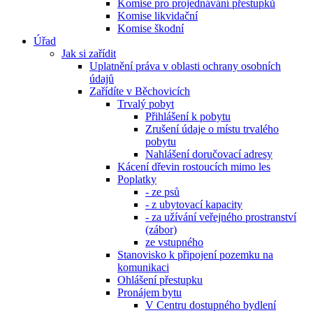
Komise pro projednávání přestupků
Komise likvidační
Komise škodní
Úřad
Jak si zařídit
Uplatnění práva v oblasti ochrany osobních
údajů
Zařídíte v Běchovicích
Trvalý pobyt
Přihlášení k pobytu
Zrušení údaje o místu trvalého
pobytu
Nahlášení doručovací adresy
Kácení dřevin rostoucích mimo les
Poplatky
- ze psů
- z ubytovací kapacity
- za užívání veřejného prostranství
(zábor)
ze vstupného
Stanovisko k připojení pozemku na
komunikaci
Ohlášení přestupku
Pronájem bytu
V Centru dostupného bydlení