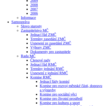
2009
2008
2007
2006
Informace
Samospráva
Slovo starosty
Zastupitelstvo MČ
Jednací řád ZMČ
Termíny zasedání ZMČ
Usnesení ze zasedání ZMČ
Výbory ZMČ
Dokumenty pro zastupitele
Rada MČ
Členové rady
Jednací řád RMČ
Termíny jednání RMČ
Usnesení z jednání RMČ
Komise RMČ
Jednací řády komisí
Komise pro rozvoj městské části, dopravu
a výstavby
Komise pro sociální věci
Komise pro životní prostředí
Komise pro kulturu a sport