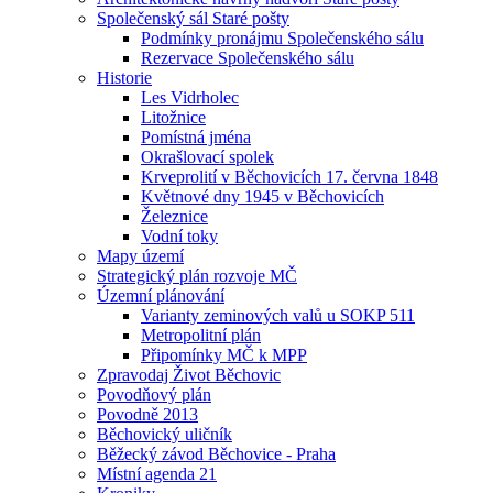
Společenský sál Staré pošty
Podmínky pronájmu Společenského sálu
Rezervace Společenského sálu
Historie
Les Vidrholec
Litožnice
Pomístná jména
Okrašlovací spolek
Krveprolití v Běchovicích 17. června 1848
Květnové dny 1945 v Běchovicích
Železnice
Vodní toky
Mapy území
Strategický plán rozvoje MČ
Územní plánování
Varianty zeminových valů u SOKP 511
Metropolitní plán
Připomínky MČ k MPP
Zpravodaj Život Běchovic
Povodňový plán
Povodně 2013
Běchovický uličník
Běžecký závod Běchovice - Praha
Místní agenda 21