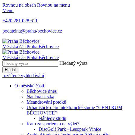
Rovnou na obsah
Rovnou na menu
Menu
+420 281 028 611
podatelna@praha-bechovice.cz
Městská část
Praha Běchovice
Městská část
Praha Běchovice
Hledaný výraz
Hledat
rozšířené vyhledávání
O městské části
Běchovice dnes
Naučná stezka
Meandrování potoků
Urbanisticko- architektonické studie "CENTRUM
BĚCHOVICE"
Náhledy studií
Kam za sportem a na výlet?
DiscGolf Park - Lesopark Vinice
Architektonické návrhy nádvoří Staré pošty