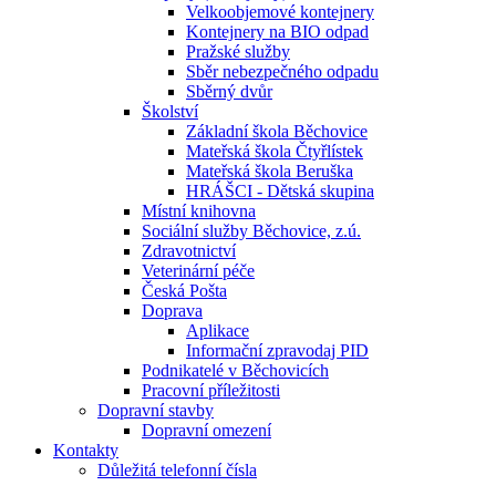
Velkoobjemové kontejnery
Kontejnery na BIO odpad
Pražské služby
Sběr nebezpečného odpadu
Sběrný dvůr
Školství
Základní škola Běchovice
Mateřská škola Čtyřlístek
Mateřská škola Beruška
HRÁŠCI - Dětská skupina
Místní knihovna
Sociální služby Běchovice, z.ú.
Zdravotnictví
Veterinární péče
Česká Pošta
Doprava
Aplikace
Informační zpravodaj PID
Podnikatelé v Běchovicích
Pracovní příležitosti
Dopravní stavby
Dopravní omezení
Kontakty
Důležitá telefonní čísla