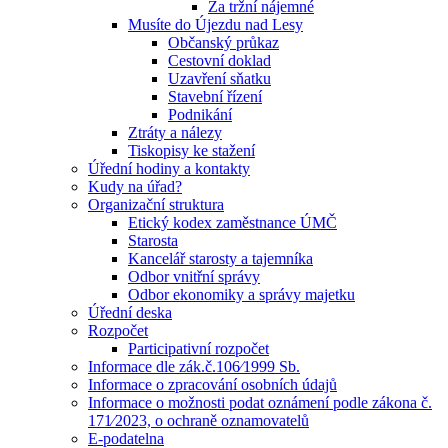
Za tržní nájemné
Musíte do Újezdu nad Lesy
Občanský průkaz
Cestovní doklad
Uzavření sňatku
Stavební řízení
Podnikání
Ztráty a nálezy
Tiskopisy ke stažení
Úřední hodiny a kontakty
Kudy na úřad?
Organizační struktura
Etický kodex zaměstnance ÚMČ
Starosta
Kancelář starosty a tajemníka
Odbor vnitřní správy
Odbor ekonomiky a správy majetku
Úřední deska
Rozpočet
Participativní rozpočet
Informace dle zák.č.106⁄1999 Sb.
Informace o zpracování osobních údajů
Informace o možnosti podat oznámení podle zákona č.
171⁄2023, o ochraně oznamovatelů
E-podatelna