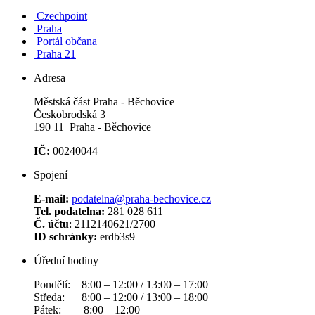
Czechpoint
Praha
Portál občana
Praha 21
Adresa
Městská část Praha - Běchovice
Českobrodská 3
190 11 Praha - Běchovice
IČ:
00240044
Spojení
E-mail:
podatelna@praha-bechovice.cz
Tel. podatelna:
281 028 611
Č. účtu
: 2112140621/2700
ID schránky:
erdb3s9
Úřední hodiny
Pondělí: 8:00 – 12:00 / 13:00 – 17:00
Středa: 8:00 – 12:00 / 13:00 – 18:00
Pátek: 8:00 – 12:00