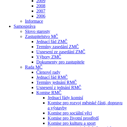
2009
2008
2007
2006
Informace
Samospráva
Slovo starosty
Zastupitelstvo MČ
Jednací řád ZMČ
Termíny zasedání ZMČ
Usnesení ze zasedání ZMČ
Výbory ZMČ
Dokumenty pro zastupitele
Rada MČ
Členové rady
Jednací řád RMČ
Termíny jednání RMČ
Usnesení z jednání RMČ
Komise RMČ
Jednací řády komisí
Komise pro rozvoj městské části, dopravu
a výstavby
Komise pro sociální věci
Komise pro životní prostředí
Komise pro kulturu a sport