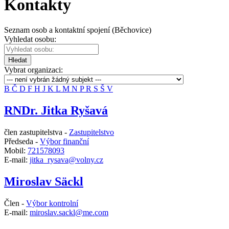
Kontakty
Seznam osob a kontaktní spojení (Běchovice)
Vyhledat osobu:
Hledat
Vybrat organizaci:
B
Č
D
F
H
J
K
L
M
N
P
R
S
Š
V
RNDr. Jitka Ryšavá
člen zastupitelstva -
Zastupitelstvo
Předseda -
Výbor finanční
Mobil:
721578093
E-mail:
jitka_rysava@volny.cz
Miroslav Säckl
Člen -
Výbor kontrolní
E-mail:
miroslav.sackl@me.com