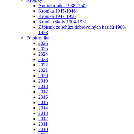
Kroniky
Audiokronika 1938-1945
Kronika 1945-1946
Kronika 1947-1950
Kronika školy 1904-1931
Zápisník ze schůzí dobrovolných hasičů 1906-
1928
Fotokronika
2026
2025
2024
2023
2022
2021
2020
2019
2018
2017
2016
2015
2014
2013
2012
2011
2010