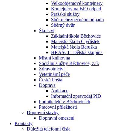
Velkoobjemové kontejnery
Kontejnery na BIO odpad
Pražské služby
Sběr nebezpečného odpadu
Sběrný dvůr
Školství
Základní škola Běchovice
Mateřská škola Čtyřlístek
Mateřská škola Beruška
HRÁŠCI - Dětská skupina
Místní knihovna
Sociální služby Běchovice, z.ú.
Zdravotnictví
Veterinární péče
Česká Pošta
Doprava
Aplikace
Informační zpravodaj PID
Podnikatelé v Běchovicích
Pracovní příležitosti
Dopravní stavby
Dopravní omezení
Kontakty
Důležitá telefonní čísla