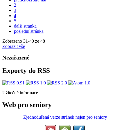
2
3
4
5
další stránka
poslední stránka
Zobrazeno
31
-
40
ze 48
Zobrazit vše
Nezařazené
Exporty do RSS
Užitečné informace
Web pro seniory
Zjednodušená verze stránek nejen pro seniory