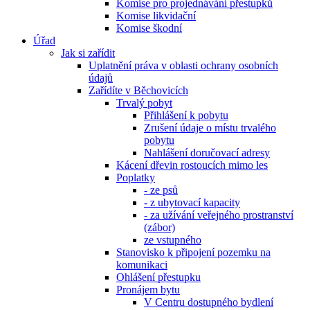
Komise pro projednávání přestupků
Komise likvidační
Komise škodní
Úřad
Jak si zařídit
Uplatnění práva v oblasti ochrany osobních
údajů
Zařídíte v Běchovicích
Trvalý pobyt
Přihlášení k pobytu
Zrušení údaje o místu trvalého
pobytu
Nahlášení doručovací adresy
Kácení dřevin rostoucích mimo les
Poplatky
- ze psů
- z ubytovací kapacity
- za užívání veřejného prostranství
(zábor)
ze vstupného
Stanovisko k připojení pozemku na
komunikaci
Ohlášení přestupku
Pronájem bytu
V Centru dostupného bydlení