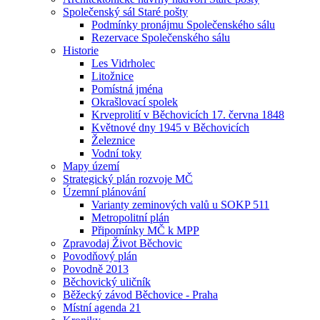
Společenský sál Staré pošty
Podmínky pronájmu Společenského sálu
Rezervace Společenského sálu
Historie
Les Vidrholec
Litožnice
Pomístná jména
Okrašlovací spolek
Krveprolití v Běchovicích 17. června 1848
Květnové dny 1945 v Běchovicích
Železnice
Vodní toky
Mapy území
Strategický plán rozvoje MČ
Územní plánování
Varianty zeminových valů u SOKP 511
Metropolitní plán
Připomínky MČ k MPP
Zpravodaj Život Běchovic
Povodňový plán
Povodně 2013
Běchovický uličník
Běžecký závod Běchovice - Praha
Místní agenda 21