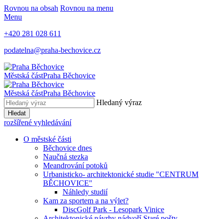
Rovnou na obsah
Rovnou na menu
Menu
+420 281 028 611
podatelna@praha-bechovice.cz
Městská část
Praha Běchovice
Městská část
Praha Běchovice
Hledaný výraz
Hledat
rozšířené vyhledávání
O městské části
Běchovice dnes
Naučná stezka
Meandrování potoků
Urbanisticko- architektonické studie "CENTRUM
BĚCHOVICE"
Náhledy studií
Kam za sportem a na výlet?
DiscGolf Park - Lesopark Vinice
Architektonické návrhy nádvoří Staré pošty