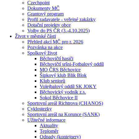
Czechpoint
Dokumenty MČ
Grantový program
Profil zadavatele - veřejné zakázky
Dotační projekty obce
Volby do PS ČR (3.-4.10.2025)
Život v městské části
Přehled akcí MČ pro r. 2026
Pozvánka na akce
Spolkový život
Běchovičtí hasiči
Běchovičtí sršni-Fotbalový oddíl
MO ČRS Běchovice
Šipkový klub Blik Blok
Klub seniorů
Volejbalový oddíl SK JOKY
Běchovický vodník z.s.
Sokol Běchovice II
Sportovní areál Richtrova (CHANOS)
Cyklostezky
Sportovní areál na Korunce (SANK)
Užitečné informace
Aktuality
Teploměr
Odpady (kontejnery)