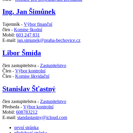
Ing. Jan Šimůnek
Tajemník -
Výbor finanční
člen -
Komise škodní
Mobil:
603 247 831
E-mail:
jan.simunek@praha-bechovice.cz
Libor Šmída
člen zastupitelstva -
Zastupitelstvo
Člen -
Výbor kontrolní
Člen -
Komise likvidační
Stanislav Šťastný
člen zastupitelstva -
Zastupitelstvo
Předseda -
Výbor kontrolní
Mobil:
608783212
E-mail:
standastastny@icloud.com
první stránka
předchozí stránka