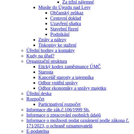
Za tržní nájemné
Musíte do Újezdu nad Lesy
Občanský průkaz
Cestovní doklad
Uzavření sňatku
Stavební řízení
Podnikání
Ztráty a nálezy
Tiskopisy ke stažení
Úřední hodiny a kontakty
Kudy na úřad?
Organizační struktura
Etický kodex zaměstnance ÚMČ
Starosta
Kancelář starosty a tajemníka
Odbor vnitřní správy
Odbor ekonomiky a správy majetku
Úřední deska
Rozpočet
Participativní rozpočet
Informace dle zák.č.106⁄1999 Sb.
Informace o zpracování osobních údajů
Informace o možnosti podat oznámení podle zákona č.
171⁄2023, o ochraně oznamovatelů
E-podatelna