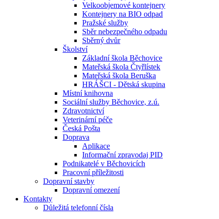
Velkoobjemové kontejnery
Kontejnery na BIO odpad
Pražské služby
Sběr nebezpečného odpadu
Sběrný dvůr
Školství
Základní škola Běchovice
Mateřská škola Čtyřlístek
Mateřská škola Beruška
HRÁŠCI - Dětská skupina
Místní knihovna
Sociální služby Běchovice, z.ú.
Zdravotnictví
Veterinární péče
Česká Pošta
Doprava
Aplikace
Informační zpravodaj PID
Podnikatelé v Běchovicích
Pracovní příležitosti
Dopravní stavby
Dopravní omezení
Kontakty
Důležitá telefonní čísla