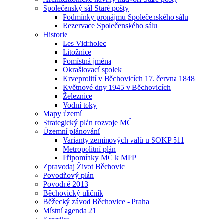
Společenský sál Staré pošty
Podmínky pronájmu Společenského sálu
Rezervace Společenského sálu
Historie
Les Vidrholec
Litožnice
Pomístná jména
Okrašlovací spolek
Krveprolití v Běchovicích 17. června 1848
Květnové dny 1945 v Běchovicích
Železnice
Vodní toky
Mapy území
Strategický plán rozvoje MČ
Územní plánování
Varianty zeminových valů u SOKP 511
Metropolitní plán
Připomínky MČ k MPP
Zpravodaj Život Běchovic
Povodňový plán
Povodně 2013
Běchovický uličník
Běžecký závod Běchovice - Praha
Místní agenda 21