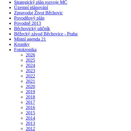
Strategický plán rozvoje MČ
Územní plánování
Zpravodaj Život Běchovic
Povodňový plán
Povodně 2013
Běchovický uličník
Běžecký závod Běchovice - Praha
Místní agenda 21
Kroniky
Fotokronika
2026
2025
2024
2023
2022
2021
2020
2019
2018
2017
2016
2015
2014
2013
2012