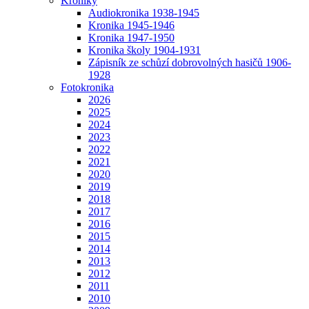
Kroniky
Audiokronika 1938-1945
Kronika 1945-1946
Kronika 1947-1950
Kronika školy 1904-1931
Zápisník ze schůzí dobrovolných hasičů 1906-
1928
Fotokronika
2026
2025
2024
2023
2022
2021
2020
2019
2018
2017
2016
2015
2014
2013
2012
2011
2010