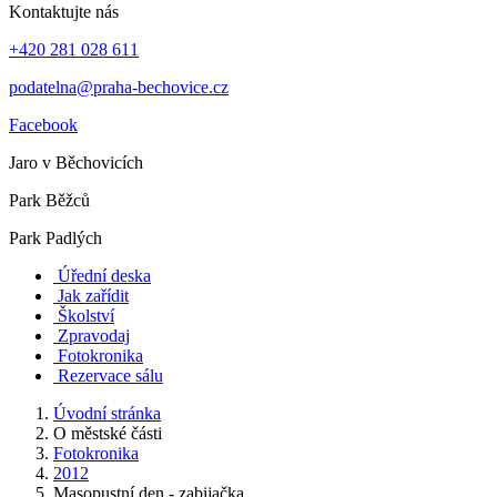
Kontaktujte nás
+420 281 028 611
podatelna@praha-bechovice.cz
Facebook
Jaro v Běchovicích
Park Běžců
Park Padlých
Úřední deska
Jak zařídit
Školství
Zpravodaj
Fotokronika
Rezervace sálu
Úvodní stránka
O městské části
Fotokronika
2012
Masopustní den - zabijačka