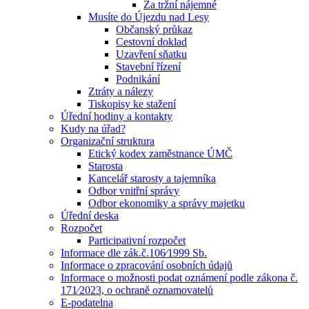
Za tržní nájemné
Musíte do Újezdu nad Lesy
Občanský průkaz
Cestovní doklad
Uzavření sňatku
Stavební řízení
Podnikání
Ztráty a nálezy
Tiskopisy ke stažení
Úřední hodiny a kontakty
Kudy na úřad?
Organizační struktura
Etický kodex zaměstnance ÚMČ
Starosta
Kancelář starosty a tajemníka
Odbor vnitřní správy
Odbor ekonomiky a správy majetku
Úřední deska
Rozpočet
Participativní rozpočet
Informace dle zák.č.106⁄1999 Sb.
Informace o zpracování osobních údajů
Informace o možnosti podat oznámení podle zákona č.
171⁄2023, o ochraně oznamovatelů
E-podatelna