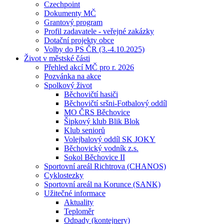
Czechpoint
Dokumenty MČ
Grantový program
Profil zadavatele - veřejné zakázky
Dotační projekty obce
Volby do PS ČR (3.-4.10.2025)
Život v městské části
Přehled akcí MČ pro r. 2026
Pozvánka na akce
Spolkový život
Běchovičtí hasiči
Běchovičtí sršni-Fotbalový oddíl
MO ČRS Běchovice
Šipkový klub Blik Blok
Klub seniorů
Volejbalový oddíl SK JOKY
Běchovický vodník z.s.
Sokol Běchovice II
Sportovní areál Richtrova (CHANOS)
Cyklostezky
Sportovní areál na Korunce (SANK)
Užitečné informace
Aktuality
Teploměr
Odpady (kontejnery)