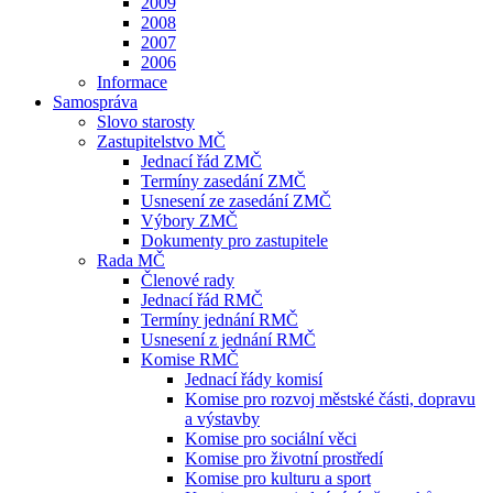
2009
2008
2007
2006
Informace
Samospráva
Slovo starosty
Zastupitelstvo MČ
Jednací řád ZMČ
Termíny zasedání ZMČ
Usnesení ze zasedání ZMČ
Výbory ZMČ
Dokumenty pro zastupitele
Rada MČ
Členové rady
Jednací řád RMČ
Termíny jednání RMČ
Usnesení z jednání RMČ
Komise RMČ
Jednací řády komisí
Komise pro rozvoj městské části, dopravu
a výstavby
Komise pro sociální věci
Komise pro životní prostředí
Komise pro kulturu a sport