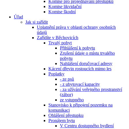
Komise pro projednávání přestupků
Komise likvidační
Komise škodní
Úřad
Jak si zařídit
Uplatnění práva v oblasti ochrany osobních
údajů
Zařídíte v Běchovicích
Trvalý pobyt
Přihlášení k pobytu
Zrušení údaje o místu trvalého
pobytu
Nahlášení doručovací adresy
Kácení dřevin rostoucích mimo les
Poplatky
- ze psů
- z ubytovací kapacity
- za užívání veřejného prostranství
(zábor)
ze vstupného
Stanovisko k připojení pozemku na
komunikaci
Ohlášení přestupku
Pronájem bytu
V Centru dostupného bydlení