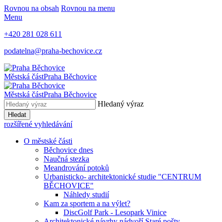
Rovnou na obsah
Rovnou na menu
Menu
+420 281 028 611
podatelna@praha-bechovice.cz
Městská část
Praha Běchovice
Městská část
Praha Běchovice
Hledaný výraz
Hledat
rozšířené vyhledávání
O městské části
Běchovice dnes
Naučná stezka
Meandrování potoků
Urbanisticko- architektonické studie "CENTRUM
BĚCHOVICE"
Náhledy studií
Kam za sportem a na výlet?
DiscGolf Park - Lesopark Vinice
Architektonické návrhy nádvoří Staré pošty