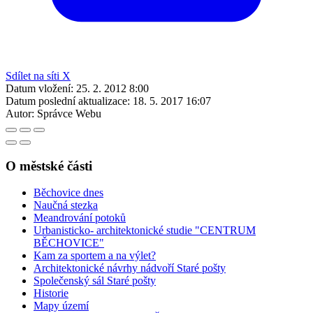
Sdílet na síti X
Datum vložení:
25. 2. 2012 8:00
Datum poslední aktualizace:
18. 5. 2017 16:07
Autor:
Správce Webu
O městské části
Běchovice dnes
Naučná stezka
Meandrování potoků
Urbanisticko- architektonické studie "CENTRUM
BĚCHOVICE"
Kam za sportem a na výlet?
Architektonické návrhy nádvoří Staré pošty
Společenský sál Staré pošty
Historie
Mapy území