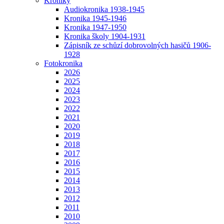
Kroniky
Audiokronika 1938-1945
Kronika 1945-1946
Kronika 1947-1950
Kronika školy 1904-1931
Zápisník ze schůzí dobrovolných hasičů 1906-
1928
Fotokronika
2026
2025
2024
2023
2022
2021
2020
2019
2018
2017
2016
2015
2014
2013
2012
2011
2010