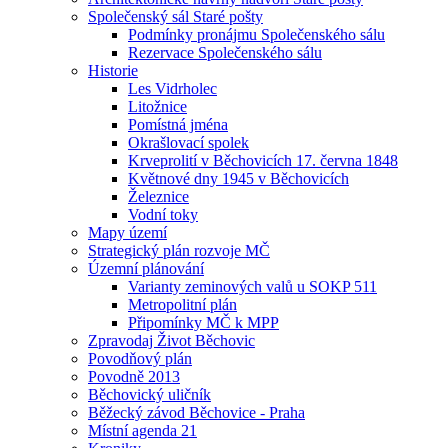
Společenský sál Staré pošty
Podmínky pronájmu Společenského sálu
Rezervace Společenského sálu
Historie
Les Vidrholec
Litožnice
Pomístná jména
Okrašlovací spolek
Krveprolití v Běchovicích 17. června 1848
Květnové dny 1945 v Běchovicích
Železnice
Vodní toky
Mapy území
Strategický plán rozvoje MČ
Územní plánování
Varianty zeminových valů u SOKP 511
Metropolitní plán
Připomínky MČ k MPP
Zpravodaj Život Běchovic
Povodňový plán
Povodně 2013
Běchovický uličník
Běžecký závod Běchovice - Praha
Místní agenda 21