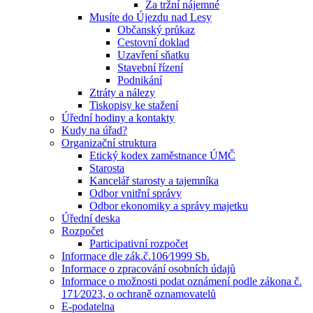
Za tržní nájemné
Musíte do Újezdu nad Lesy
Občanský průkaz
Cestovní doklad
Uzavření sňatku
Stavební řízení
Podnikání
Ztráty a nálezy
Tiskopisy ke stažení
Úřední hodiny a kontakty
Kudy na úřad?
Organizační struktura
Etický kodex zaměstnance ÚMČ
Starosta
Kancelář starosty a tajemníka
Odbor vnitřní správy
Odbor ekonomiky a správy majetku
Úřední deska
Rozpočet
Participativní rozpočet
Informace dle zák.č.106⁄1999 Sb.
Informace o zpracování osobních údajů
Informace o možnosti podat oznámení podle zákona č.
171⁄2023, o ochraně oznamovatelů
E-podatelna