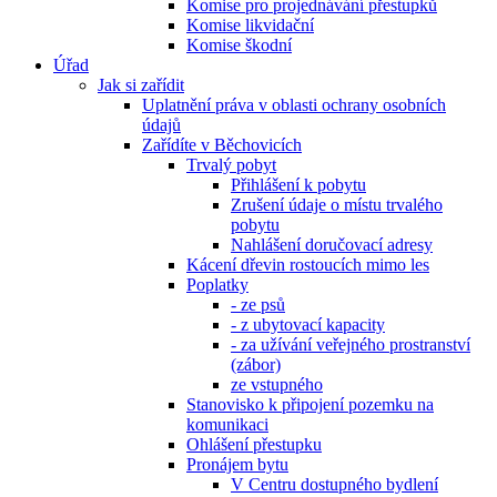
Komise pro projednávání přestupků
Komise likvidační
Komise škodní
Úřad
Jak si zařídit
Uplatnění práva v oblasti ochrany osobních
údajů
Zařídíte v Běchovicích
Trvalý pobyt
Přihlášení k pobytu
Zrušení údaje o místu trvalého
pobytu
Nahlášení doručovací adresy
Kácení dřevin rostoucích mimo les
Poplatky
- ze psů
- z ubytovací kapacity
- za užívání veřejného prostranství
(zábor)
ze vstupného
Stanovisko k připojení pozemku na
komunikaci
Ohlášení přestupku
Pronájem bytu
V Centru dostupného bydlení