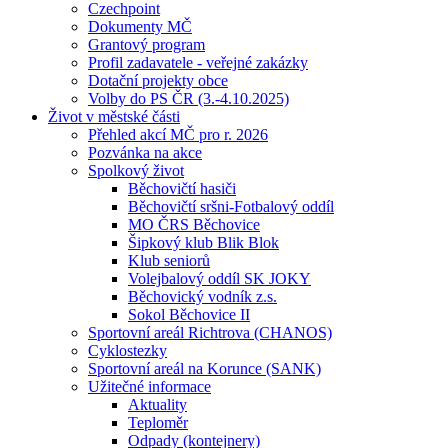
Czechpoint
Dokumenty MČ
Grantový program
Profil zadavatele - veřejné zakázky
Dotační projekty obce
Volby do PS ČR (3.-4.10.2025)
Život v městské části
Přehled akcí MČ pro r. 2026
Pozvánka na akce
Spolkový život
Běchovičtí hasiči
Běchovičtí sršni-Fotbalový oddíl
MO ČRS Běchovice
Šipkový klub Blik Blok
Klub seniorů
Volejbalový oddíl SK JOKY
Běchovický vodník z.s.
Sokol Běchovice II
Sportovní areál Richtrova (CHANOS)
Cyklostezky
Sportovní areál na Korunce (SANK)
Užitečné informace
Aktuality
Teploměr
Odpady (kontejnery)