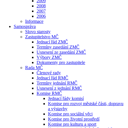
2009
2008
2007
2006
Informace
Samospráva
Slovo starosty
Zastupitelstvo MČ
Jednací řád ZMČ
Termíny zasedání ZMČ
Usnesení ze zasedání ZMČ
Výbory ZMČ
Dokumenty pro zastupitele
Rada MČ
Členové rady
Jednací řád RMČ
Termíny jednání RMČ
Usnesení z jednání RMČ
Komise RMČ
Jednací řády komisí
Komise pro rozvoj městské části, dopravu
a výstavby
Komise pro sociální věci
Komise pro životní prostředí
Komise pro kulturu a sport