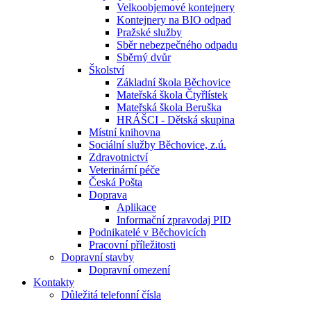
Velkoobjemové kontejnery
Kontejnery na BIO odpad
Pražské služby
Sběr nebezpečného odpadu
Sběrný dvůr
Školství
Základní škola Běchovice
Mateřská škola Čtyřlístek
Mateřská škola Beruška
HRÁŠCI - Dětská skupina
Místní knihovna
Sociální služby Běchovice, z.ú.
Zdravotnictví
Veterinární péče
Česká Pošta
Doprava
Aplikace
Informační zpravodaj PID
Podnikatelé v Běchovicích
Pracovní příležitosti
Dopravní stavby
Dopravní omezení
Kontakty
Důležitá telefonní čísla