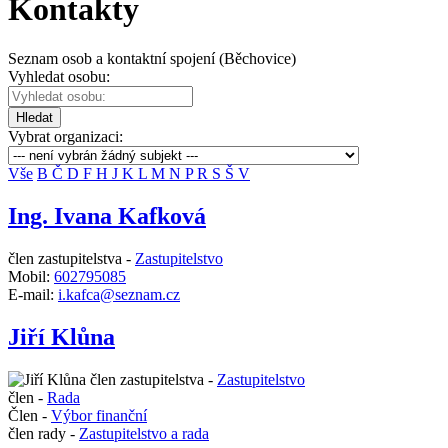
Kontakty
Seznam osob a kontaktní spojení (Běchovice)
Vyhledat osobu:
Hledat
Vybrat organizaci:
Vše
B
Č
D
F
H
J
K
L
M
N
P
R
S
Š
V
Ing. Ivana Kafková
člen zastupitelstva -
Zastupitelstvo
Mobil:
602795085
E-mail:
i.kafca@seznam.cz
Jiří Klůna
člen zastupitelstva -
Zastupitelstvo
člen -
Rada
Člen -
Výbor finanční
člen rady -
Zastupitelstvo a rada