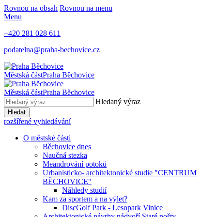
Rovnou na obsah
Rovnou na menu
Menu
+420 281 028 611
podatelna@praha-bechovice.cz
Městská část
Praha Běchovice
Městská část
Praha Běchovice
Hledaný výraz
Hledat
rozšířené vyhledávání
O městské části
Běchovice dnes
Naučná stezka
Meandrování potoků
Urbanisticko- architektonické studie "CENTRUM
BĚCHOVICE"
Náhledy studií
Kam za sportem a na výlet?
DiscGolf Park - Lesopark Vinice
Architektonické návrhy nádvoří Staré pošty