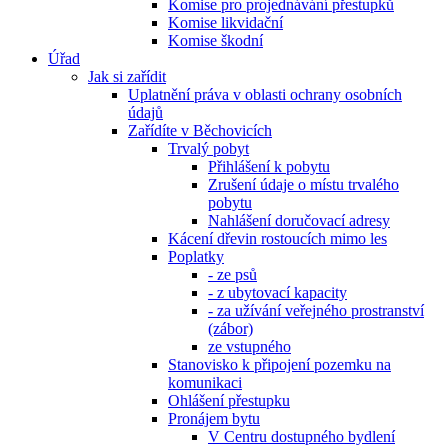
Komise pro projednávání přestupků
Komise likvidační
Komise škodní
Úřad
Jak si zařídit
Uplatnění práva v oblasti ochrany osobních
údajů
Zařídíte v Běchovicích
Trvalý pobyt
Přihlášení k pobytu
Zrušení údaje o místu trvalého
pobytu
Nahlášení doručovací adresy
Kácení dřevin rostoucích mimo les
Poplatky
- ze psů
- z ubytovací kapacity
- za užívání veřejného prostranství
(zábor)
ze vstupného
Stanovisko k připojení pozemku na
komunikaci
Ohlášení přestupku
Pronájem bytu
V Centru dostupného bydlení