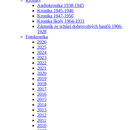
Kroniky
Audiokronika 1938-1945
Kronika 1945-1946
Kronika 1947-1950
Kronika školy 1904-1931
Zápisník ze schůzí dobrovolných hasičů 1906-
1928
Fotokronika
2026
2025
2024
2023
2022
2021
2020
2019
2018
2017
2016
2015
2014
2013
2012
2011
2010