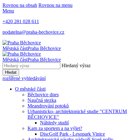
Rovnou na obsah
Rovnou na menu
Menu
+420 281 028 611
podatelna@praha-bechovice.cz
Městská část
Praha Běchovice
Městská část
Praha Běchovice
Hledaný výraz
Hledat
rozšířené vyhledávání
O městské části
Běchovice dnes
Naučná stezka
Meandrování potoků
Urbanisticko- architektonické studie "CENTRUM
BĚCHOVICE"
Náhledy studií
Kam za sportem a na výlet?
DiscGolf Park - Lesopark Vinice
Architektonické návrhy nádvoří Staré pošty