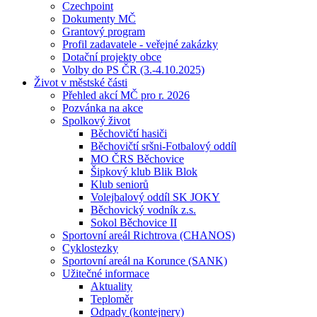
Czechpoint
Dokumenty MČ
Grantový program
Profil zadavatele - veřejné zakázky
Dotační projekty obce
Volby do PS ČR (3.-4.10.2025)
Život v městské části
Přehled akcí MČ pro r. 2026
Pozvánka na akce
Spolkový život
Běchovičtí hasiči
Běchovičtí sršni-Fotbalový oddíl
MO ČRS Běchovice
Šipkový klub Blik Blok
Klub seniorů
Volejbalový oddíl SK JOKY
Běchovický vodník z.s.
Sokol Běchovice II
Sportovní areál Richtrova (CHANOS)
Cyklostezky
Sportovní areál na Korunce (SANK)
Užitečné informace
Aktuality
Teploměr
Odpady (kontejnery)