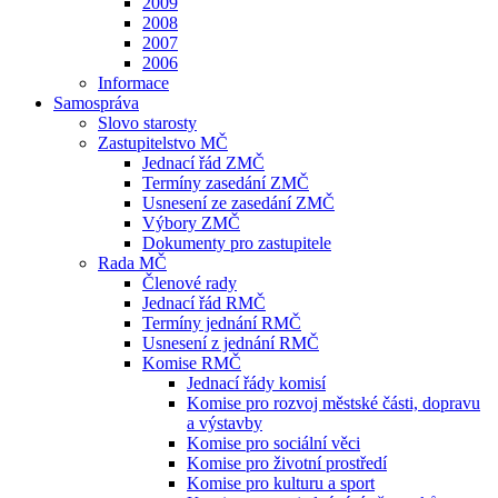
2009
2008
2007
2006
Informace
Samospráva
Slovo starosty
Zastupitelstvo MČ
Jednací řád ZMČ
Termíny zasedání ZMČ
Usnesení ze zasedání ZMČ
Výbory ZMČ
Dokumenty pro zastupitele
Rada MČ
Členové rady
Jednací řád RMČ
Termíny jednání RMČ
Usnesení z jednání RMČ
Komise RMČ
Jednací řády komisí
Komise pro rozvoj městské části, dopravu
a výstavby
Komise pro sociální věci
Komise pro životní prostředí
Komise pro kulturu a sport