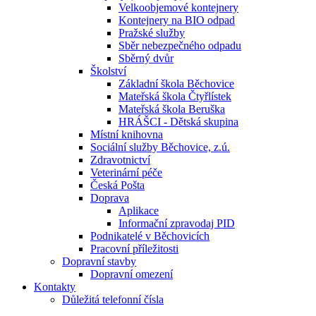
Velkoobjemové kontejnery
Kontejnery na BIO odpad
Pražské služby
Sběr nebezpečného odpadu
Sběrný dvůr
Školství
Základní škola Běchovice
Mateřská škola Čtyřlístek
Mateřská škola Beruška
HRÁŠCI - Dětská skupina
Místní knihovna
Sociální služby Běchovice, z.ú.
Zdravotnictví
Veterinární péče
Česká Pošta
Doprava
Aplikace
Informační zpravodaj PID
Podnikatelé v Běchovicích
Pracovní příležitosti
Dopravní stavby
Dopravní omezení
Kontakty
Důležitá telefonní čísla