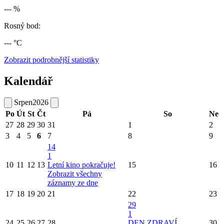
--- %
Rosný bod:
--- °C
Zobrazit podrobnější statistiky
Kalendář
Srpen
2026
Po
Út
St
Čt
Pá
So
Ne
27
28
29
30
31
1
2
3
4
5
6
7
8
9
14
1
10
11
12
13
Letní kino pokračuje!
15
16
Zobrazit všechny
záznamy ze dne
17
18
19
20
21
22
23
29
1
24
25
26
27
28
DEN ZDRAVÍ
30