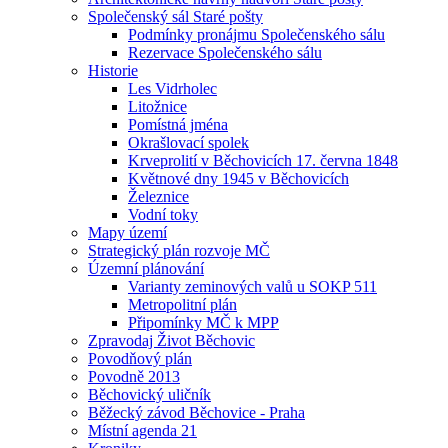
Společenský sál Staré pošty
Podmínky pronájmu Společenského sálu
Rezervace Společenského sálu
Historie
Les Vidrholec
Litožnice
Pomístná jména
Okrašlovací spolek
Krveprolití v Běchovicích 17. června 1848
Květnové dny 1945 v Běchovicích
Železnice
Vodní toky
Mapy území
Strategický plán rozvoje MČ
Územní plánování
Varianty zeminových valů u SOKP 511
Metropolitní plán
Připomínky MČ k MPP
Zpravodaj Život Běchovic
Povodňový plán
Povodně 2013
Běchovický uličník
Běžecký závod Běchovice - Praha
Místní agenda 21