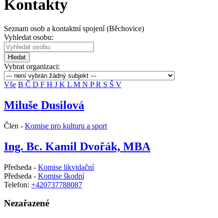
Kontakty
Seznam osob a kontaktní spojení (Běchovice)
Vyhledat osobu:
Hledat
Vybrat organizaci:
Vše
B
Č
D
F
H
J
K
L
M
N
P
R
S
Š
V
Miluše Dusilová
Člen -
Komise pro kulturu a sport
Ing. Bc. Kamil Dvořák, MBA
Předseda -
Komise likvidační
Předseda -
Komise škodní
Telefon:
+420737788087
Nezařazené