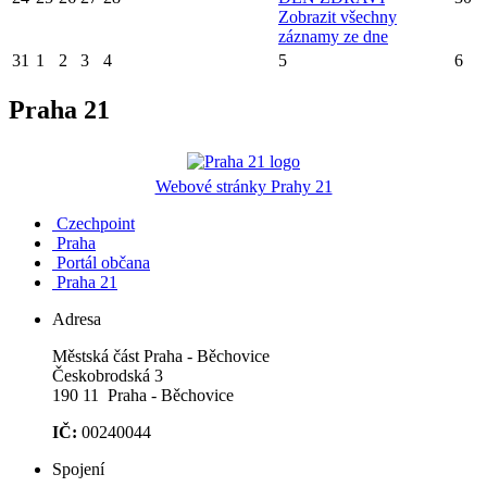
Zobrazit všechny
záznamy ze dne
31
1
2
3
4
5
6
Praha 21
Webové stránky Prahy 21
Czechpoint
Praha
Portál občana
Praha 21
Adresa
Městská část Praha - Běchovice
Českobrodská 3
190 11 Praha - Běchovice
IČ:
00240044
Spojení