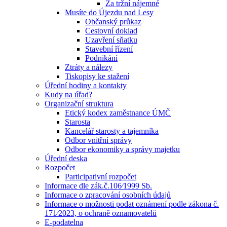
Za tržní nájemné
Musíte do Újezdu nad Lesy
Občanský průkaz
Cestovní doklad
Uzavření sňatku
Stavební řízení
Podnikání
Ztráty a nálezy
Tiskopisy ke stažení
Úřední hodiny a kontakty
Kudy na úřad?
Organizační struktura
Etický kodex zaměstnance ÚMČ
Starosta
Kancelář starosty a tajemníka
Odbor vnitřní správy
Odbor ekonomiky a správy majetku
Úřední deska
Rozpočet
Participativní rozpočet
Informace dle zák.č.106⁄1999 Sb.
Informace o zpracování osobních údajů
Informace o možnosti podat oznámení podle zákona č.
171⁄2023, o ochraně oznamovatelů
E-podatelna