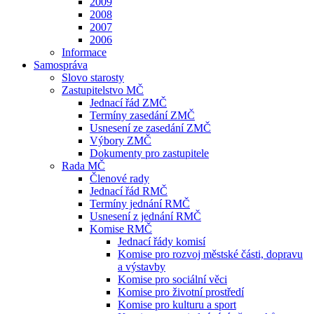
2009
2008
2007
2006
Informace
Samospráva
Slovo starosty
Zastupitelstvo MČ
Jednací řád ZMČ
Termíny zasedání ZMČ
Usnesení ze zasedání ZMČ
Výbory ZMČ
Dokumenty pro zastupitele
Rada MČ
Členové rady
Jednací řád RMČ
Termíny jednání RMČ
Usnesení z jednání RMČ
Komise RMČ
Jednací řády komisí
Komise pro rozvoj městské části, dopravu
a výstavby
Komise pro sociální věci
Komise pro životní prostředí
Komise pro kulturu a sport