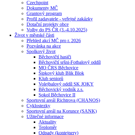
Czechpoint
Dokumenty MČ
Grantový program
Profil zadavatele - veřejné zakázky
Dotační projekty obce
Volby do PS ČR (3.-4.10.2025)
Život v městské části
Přehled akcí MČ pro r. 2026
Pozvánka na akce
Spolkový život
Běchovičtí hasiči
Běchovičtí sršni-Fotbalový oddíl
MO ČRS Běchovice
Šipkový klub Blik Blok
Klub seniorů
Volejbalový oddíl SK JOKY
Běchovický vodník z.s.
Sokol Běchovice II
Sportovní areál Richtrova (CHANOS)
Cyklostezky
Sportovní areál na Korunce (SANK)
Užitečné informace
Aktuality
Teploměr
Odpady (kontejnery)