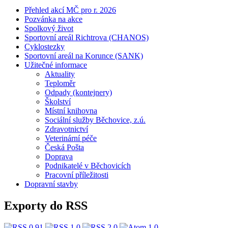
Přehled akcí MČ pro r. 2026
Pozvánka na akce
Spolkový život
Sportovní areál Richtrova (CHANOS)
Cyklostezky
Sportovní areál na Korunce (SANK)
Užitečné informace
Aktuality
Teploměr
Odpady (kontejnery)
Školství
Místní knihovna
Sociální služby Běchovice, z.ú.
Zdravotnictví
Veterinární péče
Česká Pošta
Doprava
Podnikatelé v Běchovicích
Pracovní příležitosti
Dopravní stavby
Exporty do RSS