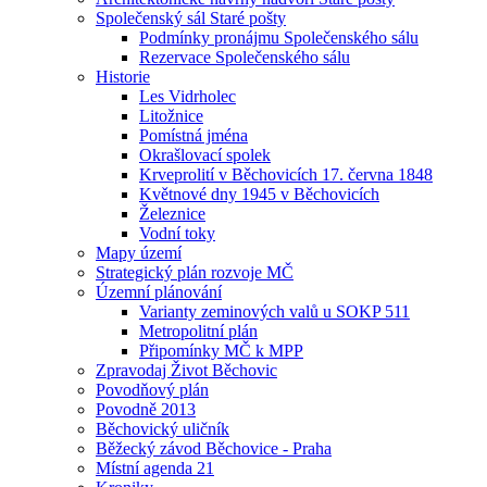
Společenský sál Staré pošty
Podmínky pronájmu Společenského sálu
Rezervace Společenského sálu
Historie
Les Vidrholec
Litožnice
Pomístná jména
Okrašlovací spolek
Krveprolití v Běchovicích 17. června 1848
Květnové dny 1945 v Běchovicích
Železnice
Vodní toky
Mapy území
Strategický plán rozvoje MČ
Územní plánování
Varianty zeminových valů u SOKP 511
Metropolitní plán
Připomínky MČ k MPP
Zpravodaj Život Běchovic
Povodňový plán
Povodně 2013
Běchovický uličník
Běžecký závod Běchovice - Praha
Místní agenda 21