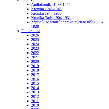
Kroniky
Audiokronika 1938-1945
Kronika 1945-1946
Kronika 1947-1950
Kronika školy 1904-1931
Zápisník ze schůzí dobrovolných hasičů 1906-
1928
Fotokronika
2026
2025
2024
2023
2022
2021
2020
2019
2018
2017
2016
2015
2014
2013
2012
2011
2010