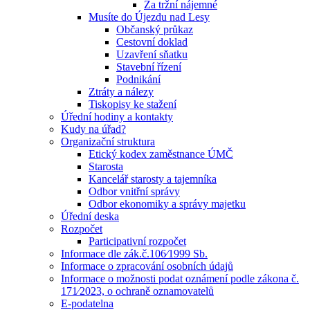
Za tržní nájemné
Musíte do Újezdu nad Lesy
Občanský průkaz
Cestovní doklad
Uzavření sňatku
Stavební řízení
Podnikání
Ztráty a nálezy
Tiskopisy ke stažení
Úřední hodiny a kontakty
Kudy na úřad?
Organizační struktura
Etický kodex zaměstnance ÚMČ
Starosta
Kancelář starosty a tajemníka
Odbor vnitřní správy
Odbor ekonomiky a správy majetku
Úřední deska
Rozpočet
Participativní rozpočet
Informace dle zák.č.106⁄1999 Sb.
Informace o zpracování osobních údajů
Informace o možnosti podat oznámení podle zákona č.
171⁄2023, o ochraně oznamovatelů
E-podatelna