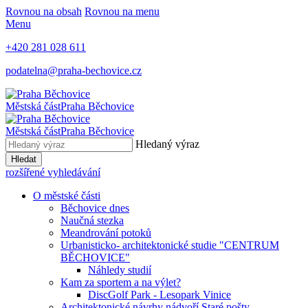
Rovnou na obsah
Rovnou na menu
Menu
+420 281 028 611
podatelna@praha-bechovice.cz
Městská část
Praha Běchovice
Městská část
Praha Běchovice
Hledaný výraz
Hledat
rozšířené vyhledávání
O městské části
Běchovice dnes
Naučná stezka
Meandrování potoků
Urbanisticko- architektonické studie "CENTRUM
BĚCHOVICE"
Náhledy studií
Kam za sportem a na výlet?
DiscGolf Park - Lesopark Vinice
Architektonické návrhy nádvoří Staré pošty