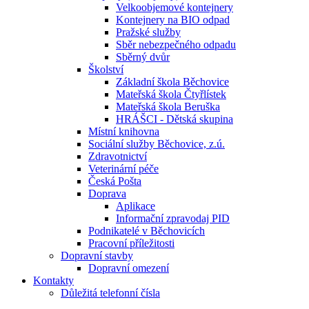
Velkoobjemové kontejnery
Kontejnery na BIO odpad
Pražské služby
Sběr nebezpečného odpadu
Sběrný dvůr
Školství
Základní škola Běchovice
Mateřská škola Čtyřlístek
Mateřská škola Beruška
HRÁŠCI - Dětská skupina
Místní knihovna
Sociální služby Běchovice, z.ú.
Zdravotnictví
Veterinární péče
Česká Pošta
Doprava
Aplikace
Informační zpravodaj PID
Podnikatelé v Běchovicích
Pracovní příležitosti
Dopravní stavby
Dopravní omezení
Kontakty
Důležitá telefonní čísla