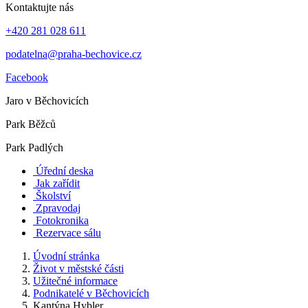
Kontaktujte nás
+420 281 028 611
podatelna@praha-bechovice.cz
Facebook
Jaro v Běchovicích
Park Běžců
Park Padlých
Úřední deska
Jak zařídit
Školství
Zpravodaj
Fotokronika
Rezervace sálu
Úvodní stránka
Život v městské části
Užitečné informace
Podnikatelé v Běchovicích
Kantýna Hybler