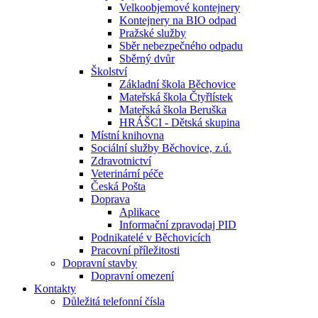
Velkoobjemové kontejnery
Kontejnery na BIO odpad
Pražské služby
Sběr nebezpečného odpadu
Sběrný dvůr
Školství
Základní škola Běchovice
Mateřská škola Čtyřlístek
Mateřská škola Beruška
HRÁŠCI - Dětská skupina
Místní knihovna
Sociální služby Běchovice, z.ú.
Zdravotnictví
Veterinární péče
Česká Pošta
Doprava
Aplikace
Informační zpravodaj PID
Podnikatelé v Běchovicích
Pracovní příležitosti
Dopravní stavby
Dopravní omezení
Kontakty
Důležitá telefonní čísla