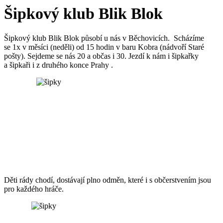
Šipkový klub Blik Blok
Šipkový klub Blik Blok působí u nás v Běchovicích. Scházíme
se 1x v měsíci (neděli) od 15 hodin v baru Kobra (nádvoří Staré
pošty). Sejdeme se nás 20 a občas i 30. Jezdí k nám i šipkařky
a šipkaři i z druhého konce Prahy .
Děti rády chodí, dostávají plno odměn, které i s občerstvením jsou
pro každého hráče.