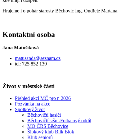
kde hrají i dospělí.
Hrajeme i o pohár starosty Běchovic Ing. Ondřeje Martana.
Kontaktní osoba
Jana Matušíková
matusanda@seznam.cz
tel: 725 852 139
Život v městské části
Přehled akcí MČ pro r. 2026
Pozvánka na akce
Spolkový život
Běchovičtí hasiči
Běchovičtí sršni-Fotbalový oddíl
MO ČRS Běchovice
Šipkový klub Blik Blok
Klub seniorů