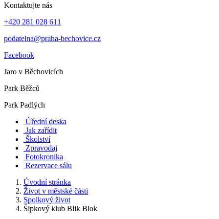
Kontaktujte nás
+420 281 028 611
podatelna@praha-bechovice.cz
Facebook
Jaro v Běchovicích
Park Běžců
Park Padlých
Úřední deska
Jak zařídit
Školství
Zpravodaj
Fotokronika
Rezervace sálu
Úvodní stránka
Život v městské části
Spolkový život
Šipkový klub Blik Blok