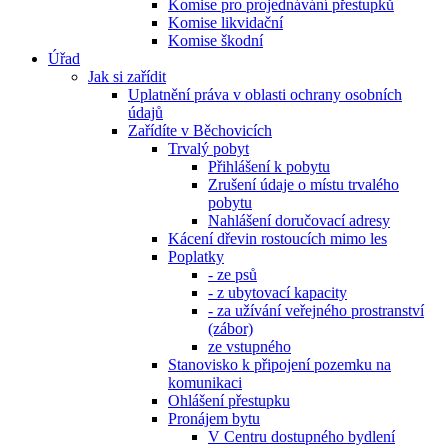
Komise pro projednávání přestupků
Komise likvidační
Komise škodní
Úřad
Jak si zařídit
Uplatnění práva v oblasti ochrany osobních
údajů
Zařídíte v Běchovicích
Trvalý pobyt
Přihlášení k pobytu
Zrušení údaje o místu trvalého
pobytu
Nahlášení doručovací adresy
Kácení dřevin rostoucích mimo les
Poplatky
- ze psů
- z ubytovací kapacity
- za užívání veřejného prostranství
(zábor)
ze vstupného
Stanovisko k připojení pozemku na
komunikaci
Ohlášení přestupku
Pronájem bytu
V Centru dostupného bydlení