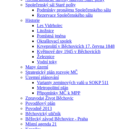
Společenský sál Staré pošty
Podmínky pronájmu Společenského sálu
Rezervace Společenského sálu
Historie
Les Vidrholec
Litožnice
Pomístná jména
Okrašlovací spolek
Krveprolití v Běchovicích 17. června 1848
Květnové dny 1945 v Běchovicích
Železnice
Vodní toky
Mapy území
Strategický plán rozvoje MČ
Územní plánování
Varianty zeminových valů u SOKP 511
Metropolitní plán
Připomínky MČ k MPP
Zpravodaj Život Běchovic
Povodňový plán
Povodně 2013
Běchovický uličník
Běžecký závod Běchovice - Praha
Místní agenda 21