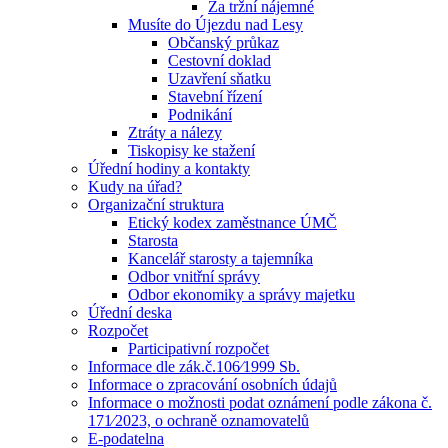
Za tržní nájemné
Musíte do Újezdu nad Lesy
Občanský průkaz
Cestovní doklad
Uzavření sňatku
Stavební řízení
Podnikání
Ztráty a nálezy
Tiskopisy ke stažení
Úřední hodiny a kontakty
Kudy na úřad?
Organizační struktura
Etický kodex zaměstnance ÚMČ
Starosta
Kancelář starosty a tajemníka
Odbor vnitřní správy
Odbor ekonomiky a správy majetku
Úřední deska
Rozpočet
Participativní rozpočet
Informace dle zák.č.106⁄1999 Sb.
Informace o zpracování osobních údajů
Informace o možnosti podat oznámení podle zákona č.
171⁄2023, o ochraně oznamovatelů
E-podatelna