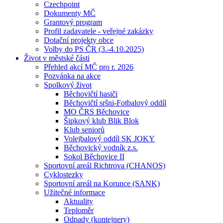
Czechpoint
Dokumenty MČ
Grantový program
Profil zadavatele - veřejné zakázky
Dotační projekty obce
Volby do PS ČR (3.-4.10.2025)
Život v městské části
Přehled akcí MČ pro r. 2026
Pozvánka na akce
Spolkový život
Běchovičtí hasiči
Běchovičtí sršni-Fotbalový oddíl
MO ČRS Běchovice
Šipkový klub Blik Blok
Klub seniorů
Volejbalový oddíl SK JOKY
Běchovický vodník z.s.
Sokol Běchovice II
Sportovní areál Richtrova (CHANOS)
Cyklostezky
Sportovní areál na Korunce (SANK)
Užitečné informace
Aktuality
Teploměr
Odpady (kontejnery)