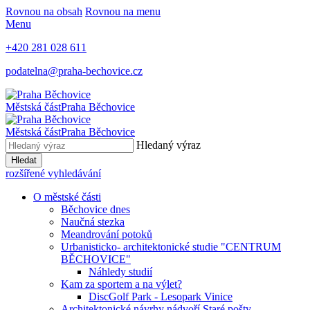
Rovnou na obsah
Rovnou na menu
Menu
+420 281 028 611
podatelna@praha-bechovice.cz
Městská část
Praha Běchovice
Městská část
Praha Běchovice
Hledaný výraz
Hledat
rozšířené vyhledávání
O městské části
Běchovice dnes
Naučná stezka
Meandrování potoků
Urbanisticko- architektonické studie "CENTRUM
BĚCHOVICE"
Náhledy studií
Kam za sportem a na výlet?
DiscGolf Park - Lesopark Vinice
Architektonické návrhy nádvoří Staré pošty