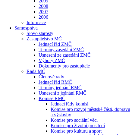
2009
2008
2007
2006
Informace
Samospráva
Slovo starosty
Zastupitelstvo MČ
Jednací řád ZMČ
Termíny zasedání ZMČ
Usnesení ze zasedání ZMČ
Výbory ZMČ
Dokumenty pro zastupitele
Rada MČ
Členové rady
Jednací řád RMČ
Termíny jednání RMČ
Usnesení z jednání RMČ
Komise RMČ
Jednací řády komisí
Komise pro rozvoj městské části, dopravu
a výstavby
Komise pro sociální věci
Komise pro životní prostředí
Komise pro kulturu a sport