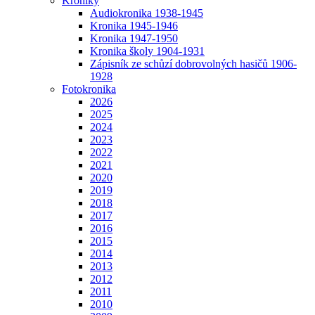
Kroniky
Audiokronika 1938-1945
Kronika 1945-1946
Kronika 1947-1950
Kronika školy 1904-1931
Zápisník ze schůzí dobrovolných hasičů 1906-
1928
Fotokronika
2026
2025
2024
2023
2022
2021
2020
2019
2018
2017
2016
2015
2014
2013
2012
2011
2010