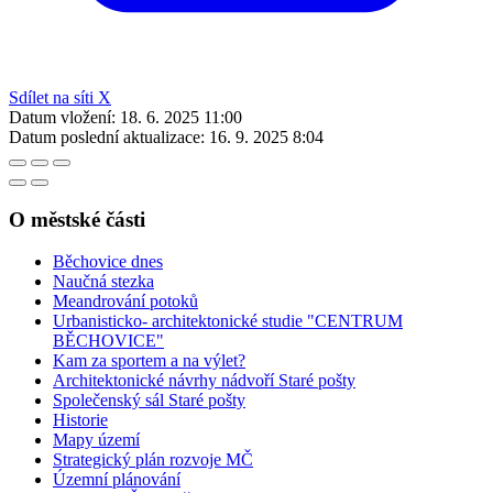
Sdílet na síti X
Datum vložení:
18. 6. 2025 11:00
Datum poslední aktualizace:
16. 9. 2025 8:04
O městské části
Běchovice dnes
Naučná stezka
Meandrování potoků
Urbanisticko- architektonické studie "CENTRUM
BĚCHOVICE"
Kam za sportem a na výlet?
Architektonické návrhy nádvoří Staré pošty
Společenský sál Staré pošty
Historie
Mapy území
Strategický plán rozvoje MČ
Územní plánování