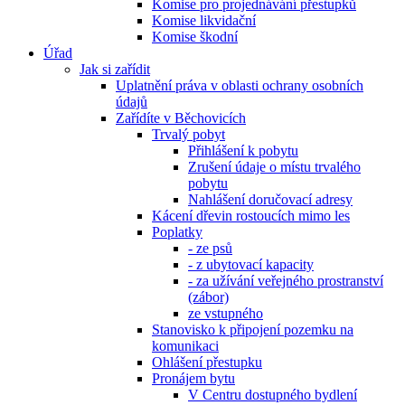
Komise pro projednávání přestupků
Komise likvidační
Komise škodní
Úřad
Jak si zařídit
Uplatnění práva v oblasti ochrany osobních
údajů
Zařídíte v Běchovicích
Trvalý pobyt
Přihlášení k pobytu
Zrušení údaje o místu trvalého
pobytu
Nahlášení doručovací adresy
Kácení dřevin rostoucích mimo les
Poplatky
- ze psů
- z ubytovací kapacity
- za užívání veřejného prostranství
(zábor)
ze vstupného
Stanovisko k připojení pozemku na
komunikaci
Ohlášení přestupku
Pronájem bytu
V Centru dostupného bydlení