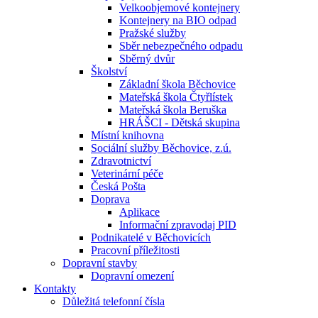
Velkoobjemové kontejnery
Kontejnery na BIO odpad
Pražské služby
Sběr nebezpečného odpadu
Sběrný dvůr
Školství
Základní škola Běchovice
Mateřská škola Čtyřlístek
Mateřská škola Beruška
HRÁŠCI - Dětská skupina
Místní knihovna
Sociální služby Běchovice, z.ú.
Zdravotnictví
Veterinární péče
Česká Pošta
Doprava
Aplikace
Informační zpravodaj PID
Podnikatelé v Běchovicích
Pracovní příležitosti
Dopravní stavby
Dopravní omezení
Kontakty
Důležitá telefonní čísla