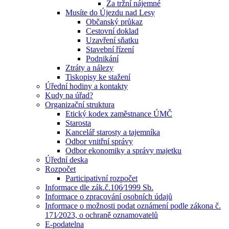
Za tržní nájemné
Musíte do Újezdu nad Lesy
Občanský průkaz
Cestovní doklad
Uzavření sňatku
Stavební řízení
Podnikání
Ztráty a nálezy
Tiskopisy ke stažení
Úřední hodiny a kontakty
Kudy na úřad?
Organizační struktura
Etický kodex zaměstnance ÚMČ
Starosta
Kancelář starosty a tajemníka
Odbor vnitřní správy
Odbor ekonomiky a správy majetku
Úřední deska
Rozpočet
Participativní rozpočet
Informace dle zák.č.106⁄1999 Sb.
Informace o zpracování osobních údajů
Informace o možnosti podat oznámení podle zákona č.
171⁄2023, o ochraně oznamovatelů
E-podatelna