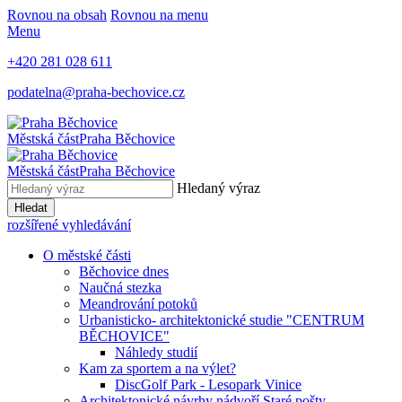
Rovnou na obsah
Rovnou na menu
Menu
+420 281 028 611
podatelna@praha-bechovice.cz
Městská část
Praha Běchovice
Městská část
Praha Běchovice
Hledaný výraz
Hledat
rozšířené vyhledávání
O městské části
Běchovice dnes
Naučná stezka
Meandrování potoků
Urbanisticko- architektonické studie "CENTRUM
BĚCHOVICE"
Náhledy studií
Kam za sportem a na výlet?
DiscGolf Park - Lesopark Vinice
Architektonické návrhy nádvoří Staré pošty