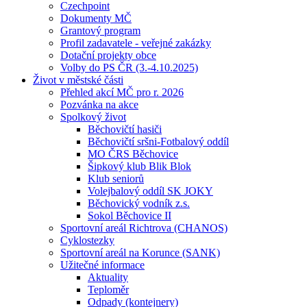
Czechpoint
Dokumenty MČ
Grantový program
Profil zadavatele - veřejné zakázky
Dotační projekty obce
Volby do PS ČR (3.-4.10.2025)
Život v městské části
Přehled akcí MČ pro r. 2026
Pozvánka na akce
Spolkový život
Běchovičtí hasiči
Běchovičtí sršni-Fotbalový oddíl
MO ČRS Běchovice
Šipkový klub Blik Blok
Klub seniorů
Volejbalový oddíl SK JOKY
Běchovický vodník z.s.
Sokol Běchovice II
Sportovní areál Richtrova (CHANOS)
Cyklostezky
Sportovní areál na Korunce (SANK)
Užitečné informace
Aktuality
Teploměr
Odpady (kontejnery)