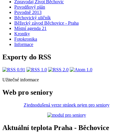
Zpravodaj Život Běchovic
Povodňový plán
Povodně 2013
Běchovický uličník
Běžecký závod Běchovice - Praha
Místní agenda 21
Kroniky
Fotokronika
Informace
Exporty do RSS
Užitečné informace
Web pro seniory
Zjednodušená verze stránek nejen pro seniory
Aktuální teplota Praha - Běchovice