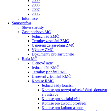
2009
2008
2007
2006
Informace
Samospráva
Slovo starosty
Zastupitelstvo MČ
Jednací řád ZMČ
Termíny zasedání ZMČ
Usnesení ze zasedání ZMČ
Výbory ZMČ
Dokumenty pro zastupitele
Rada MČ
Členové rady
Jednací řád RMČ
Termíny jednání RMČ
Usnesení z jednání RMČ
Komise RMČ
Jednací řády komisí
Komise pro rozvoj městské části, dopravu
a výstavby
Komise pro sociální věci
Komise pro životní prostředí
Komise pro kulturu a sport