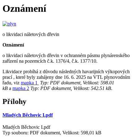
Oznámení
o likvidaci náletových dřevin
Oznámení
o likvidaci náletových dřevin v ochranném pásmu plynárenského
zařízení na pozemcích č.k. 1376/4, č.k. 1377/10.
Likvidace probíhá z důvodu následných havarijních výkopových
prací , které byly zahájeny dne 16. 6. 2025 na VTL plynovodním
řadu, viz
mapka 1
Typ: PDF dokument, Velikost: 598.01
kB
a
mapka 2
Typ: PDF dokument, Velikost: 542.51 kB
.
Přílohy
Mladých Běchovic I.pdf
Mladých Běchovic I.pdf
Typ souboru: PDF dokument, Velikost: 598,01 kB