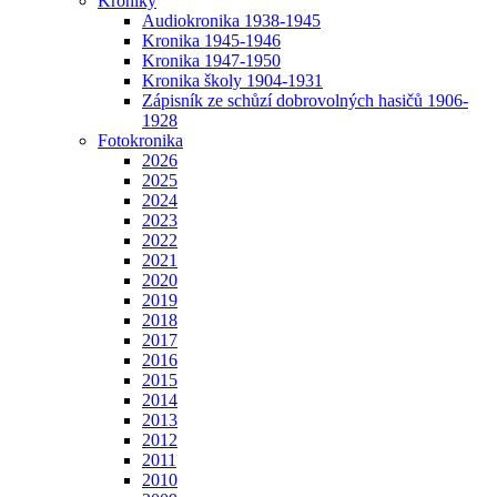
Kroniky
Audiokronika 1938-1945
Kronika 1945-1946
Kronika 1947-1950
Kronika školy 1904-1931
Zápisník ze schůzí dobrovolných hasičů 1906-
1928
Fotokronika
2026
2025
2024
2023
2022
2021
2020
2019
2018
2017
2016
2015
2014
2013
2012
2011
2010