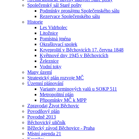
Společenský sál Staré pošty
Podmínky pronájmu Společenského sálu
Rezervace Společenského sálu
Historie
Les Vidrholec
Litožnice
Pomístná jména
Okrašlovací spolek
Krveprolití v Běchovicích 17. června 1848
Květnové dny 1945 v Běchovicích
Železnice
Vodní toky
Mapy území
Strategický plán rozvoje MČ
Územní plánování
Varianty zeminových valů u SOKP 511
Metropolitní plán
Připomínky MČ k MPP
Zpravodaj Život Běchovic
Povodňový plán
Povodně 2013
Běchovický uličník
Běžecký závod Běchovice - Praha
Místní agenda 21