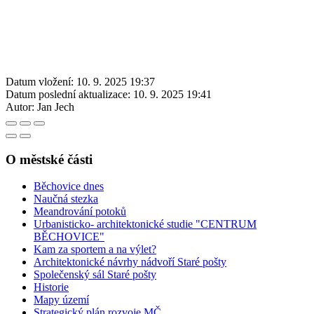
Datum vložení:
10. 9. 2025 19:37
Datum poslední aktualizace:
10. 9. 2025 19:41
Autor:
Jan Jech
O městské části
Běchovice dnes
Naučná stezka
Meandrování potoků
Urbanisticko- architektonické studie "CENTRUM
BĚCHOVICE"
Kam za sportem a na výlet?
Architektonické návrhy nádvoří Staré pošty
Společenský sál Staré pošty
Historie
Mapy území
Strategický plán rozvoje MČ