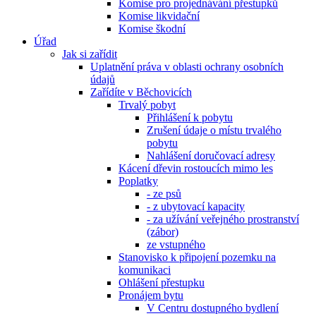
Komise pro projednávání přestupků
Komise likvidační
Komise škodní
Úřad
Jak si zařídit
Uplatnění práva v oblasti ochrany osobních
údajů
Zařídíte v Běchovicích
Trvalý pobyt
Přihlášení k pobytu
Zrušení údaje o místu trvalého
pobytu
Nahlášení doručovací adresy
Kácení dřevin rostoucích mimo les
Poplatky
- ze psů
- z ubytovací kapacity
- za užívání veřejného prostranství
(zábor)
ze vstupného
Stanovisko k připojení pozemku na
komunikaci
Ohlášení přestupku
Pronájem bytu
V Centru dostupného bydlení