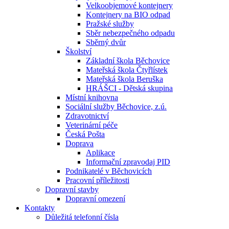
Velkoobjemové kontejnery
Kontejnery na BIO odpad
Pražské služby
Sběr nebezpečného odpadu
Sběrný dvůr
Školství
Základní škola Běchovice
Mateřská škola Čtyřlístek
Mateřská škola Beruška
HRÁŠCI - Dětská skupina
Místní knihovna
Sociální služby Běchovice, z.ú.
Zdravotnictví
Veterinární péče
Česká Pošta
Doprava
Aplikace
Informační zpravodaj PID
Podnikatelé v Běchovicích
Pracovní příležitosti
Dopravní stavby
Dopravní omezení
Kontakty
Důležitá telefonní čísla