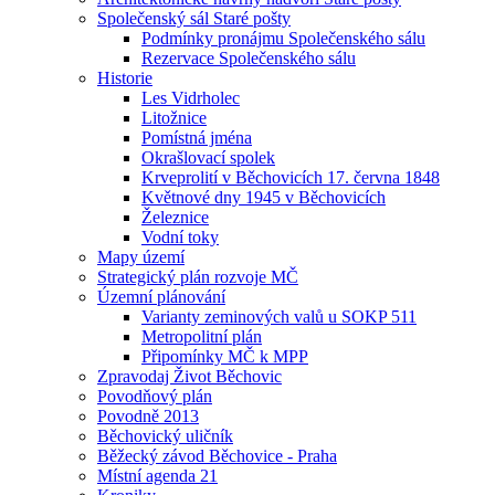
Společenský sál Staré pošty
Podmínky pronájmu Společenského sálu
Rezervace Společenského sálu
Historie
Les Vidrholec
Litožnice
Pomístná jména
Okrašlovací spolek
Krveprolití v Běchovicích 17. června 1848
Květnové dny 1945 v Běchovicích
Železnice
Vodní toky
Mapy území
Strategický plán rozvoje MČ
Územní plánování
Varianty zeminových valů u SOKP 511
Metropolitní plán
Připomínky MČ k MPP
Zpravodaj Život Běchovic
Povodňový plán
Povodně 2013
Běchovický uličník
Běžecký závod Běchovice - Praha
Místní agenda 21