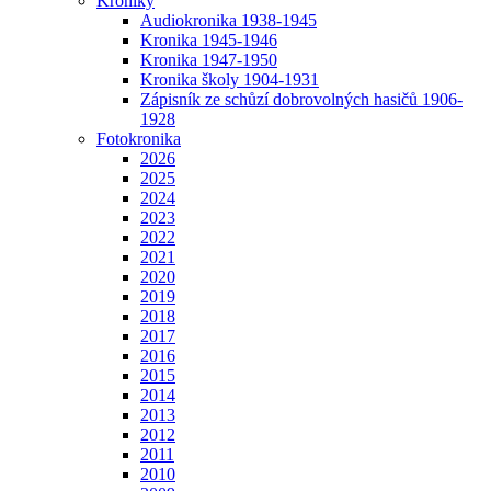
Kroniky
Audiokronika 1938-1945
Kronika 1945-1946
Kronika 1947-1950
Kronika školy 1904-1931
Zápisník ze schůzí dobrovolných hasičů 1906-
1928
Fotokronika
2026
2025
2024
2023
2022
2021
2020
2019
2018
2017
2016
2015
2014
2013
2012
2011
2010