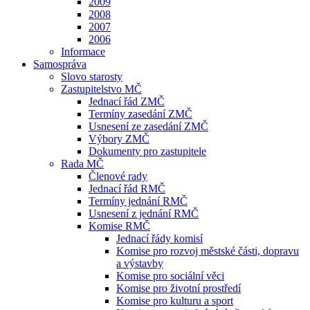
2009
2008
2007
2006
Informace
Samospráva
Slovo starosty
Zastupitelstvo MČ
Jednací řád ZMČ
Termíny zasedání ZMČ
Usnesení ze zasedání ZMČ
Výbory ZMČ
Dokumenty pro zastupitele
Rada MČ
Členové rady
Jednací řád RMČ
Termíny jednání RMČ
Usnesení z jednání RMČ
Komise RMČ
Jednací řády komisí
Komise pro rozvoj městské části, dopravu
a výstavby
Komise pro sociální věci
Komise pro životní prostředí
Komise pro kulturu a sport