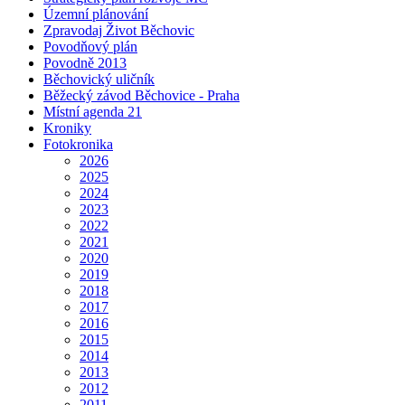
Územní plánování
Zpravodaj Život Běchovic
Povodňový plán
Povodně 2013
Běchovický uličník
Běžecký závod Běchovice - Praha
Místní agenda 21
Kroniky
Fotokronika
2026
2025
2024
2023
2022
2021
2020
2019
2018
2017
2016
2015
2014
2013
2012
2011