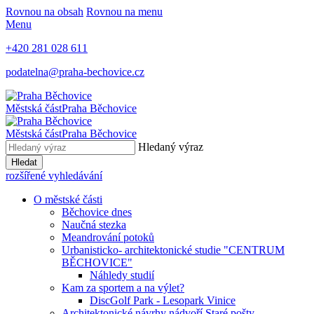
Rovnou na obsah
Rovnou na menu
Menu
+420 281 028 611
podatelna@praha-bechovice.cz
Městská část
Praha Běchovice
Městská část
Praha Běchovice
Hledaný výraz
Hledat
rozšířené vyhledávání
O městské části
Běchovice dnes
Naučná stezka
Meandrování potoků
Urbanisticko- architektonické studie "CENTRUM
BĚCHOVICE"
Náhledy studií
Kam za sportem a na výlet?
DiscGolf Park - Lesopark Vinice
Architektonické návrhy nádvoří Staré pošty