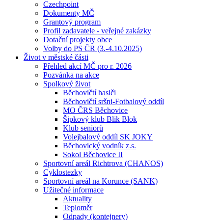
Czechpoint
Dokumenty MČ
Grantový program
Profil zadavatele - veřejné zakázky
Dotační projekty obce
Volby do PS ČR (3.-4.10.2025)
Život v městské části
Přehled akcí MČ pro r. 2026
Pozvánka na akce
Spolkový život
Běchovičtí hasiči
Běchovičtí sršni-Fotbalový oddíl
MO ČRS Běchovice
Šipkový klub Blik Blok
Klub seniorů
Volejbalový oddíl SK JOKY
Běchovický vodník z.s.
Sokol Běchovice II
Sportovní areál Richtrova (CHANOS)
Cyklostezky
Sportovní areál na Korunce (SANK)
Užitečné informace
Aktuality
Teploměr
Odpady (kontejnery)