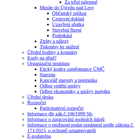
Za tržní nájemné
Musíte do Újezdu nad Lesy
Občanský průkaz
Cestovní doklad
Uzavření sňatku
Stavební řízení
Podnikání
Ztráty a nálezy
Tiskopisy ke stažení
Úřední hodiny a kontakty
Kudy na úřad?
Organizační struktura
Etický kodex zaměstnance ÚMČ
Starosta
Kancelář starosty a tajemníka
Odbor vnitřní správy
Odbor ekonomiky a správy majetku
Úřední deska
Rozpočet
Participativní rozpočet
Informace dle zák.č.106⁄1999 Sb.
Informace o zpracování osobních údajů
Informace o možnosti podat oznámení podle zákona č.
171⁄2023, o ochraně oznamovatelů
E-podatelna