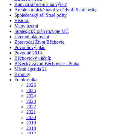
Kam za sportem a na výlet?
Architektonické návrhy nádvoří Staré pošty
Společenský sál Staré pošty
Historie
Mapy území
Strategický plán rozvoje MČ
Územní plánování
Zpravodaj Život Běchovic
Povodňový plán
Povodně 2013
Běchovický uličník
Běžecký závod Běchovice - Praha
Místní agenda 21
Kroniky
Fotokronika
2026
2025
2024
2023
2022
2021
2020
2019
2018
2017