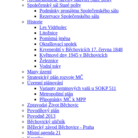
Společenský sál Staré pošty
Podmínky pronájmu Společenského sálu
Rezervace Společenského sálu
Historie
Les Vidrholec
Litožnice
Pomístná jména
Okrašlovací spolek
Krveprolití v Běchovicích 17. června 1848
Květnové dny 1945 v Běchovicích
Železnice
Vodní toky
Mapy území
Strategický plán rozvoje MČ
Územní plánování
Varianty zeminových valů u SOKP 511
Metropolitní plán
Připomínky MČ k MPP
Zpravodaj Život Běchovic
Povodňový plán
Povodně 2013
Běchovický uličník
Běžecký závod Běchovice - Praha
Místní agenda 21