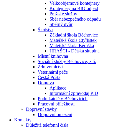
Velkoobjemové kontejnery
Kontejnery na BIO odpad
Pražské služby
Sběr nebezpečného odpadu
Sběrný dvůr
Školství
Základní škola Běchovice
Mateřská škola Čtyřlístek
Mateřská škola Beruška
HRÁŠCI - Dětská skupina
Místní knihovna
Sociální služby Běchovice, z.ú.
Zdravotnictví
Veterinární péče
Česká Pošta
Doprava
Aplikace
Informační zpravodaj PID
Podnikatelé v Běchovicích
Pracovní příležitosti
Dopravní stavby
Dopravní omezení
Kontakty
Důležitá telefonní čísla