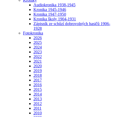
Kroniky
Audiokronika 1938-1945
Kronika 1945-1946
Kronika 1947-1950
Kronika školy 1904-1931
Zápisník ze schůzí dobrovolných hasičů 1906-
1928
Fotokronika
2026
2025
2024
2023
2022
2021
2020
2019
2018
2017
2016
2015
2014
2013
2012
2011
2010