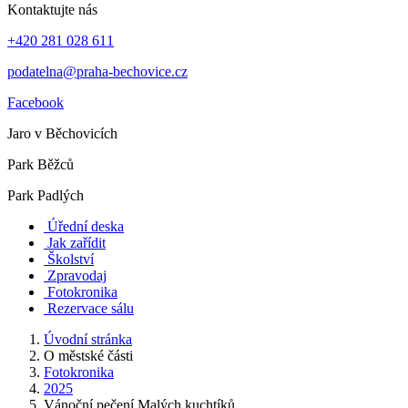
Kontaktujte nás
+420 281 028 611
podatelna@praha-bechovice.cz
Facebook
Jaro v Běchovicích
Park Běžců
Park Padlých
Úřední deska
Jak zařídit
Školství
Zpravodaj
Fotokronika
Rezervace sálu
Úvodní stránka
O městské části
Fotokronika
2025
Vánoční pečení Malých kuchtíků