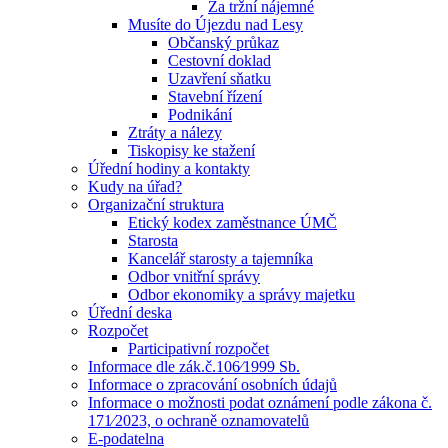
Za tržní nájemné
Musíte do Újezdu nad Lesy
Občanský průkaz
Cestovní doklad
Uzavření sňatku
Stavební řízení
Podnikání
Ztráty a nálezy
Tiskopisy ke stažení
Úřední hodiny a kontakty
Kudy na úřad?
Organizační struktura
Etický kodex zaměstnance ÚMČ
Starosta
Kancelář starosty a tajemníka
Odbor vnitřní správy
Odbor ekonomiky a správy majetku
Úřední deska
Rozpočet
Participativní rozpočet
Informace dle zák.č.106⁄1999 Sb.
Informace o zpracování osobních údajů
Informace o možnosti podat oznámení podle zákona č.
171⁄2023, o ochraně oznamovatelů
E-podatelna