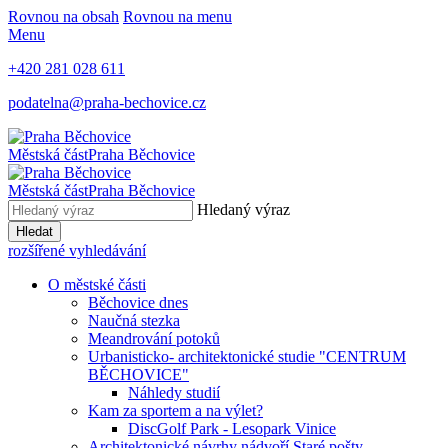
Rovnou na obsah
Rovnou na menu
Menu
+420 281 028 611
podatelna@praha-bechovice.cz
Městská část
Praha Běchovice
Městská část
Praha Běchovice
Hledaný výraz
Hledat
rozšířené vyhledávání
O městské části
Běchovice dnes
Naučná stezka
Meandrování potoků
Urbanisticko- architektonické studie "CENTRUM
BĚCHOVICE"
Náhledy studií
Kam za sportem a na výlet?
DiscGolf Park - Lesopark Vinice
Architektonické návrhy nádvoří Staré pošty