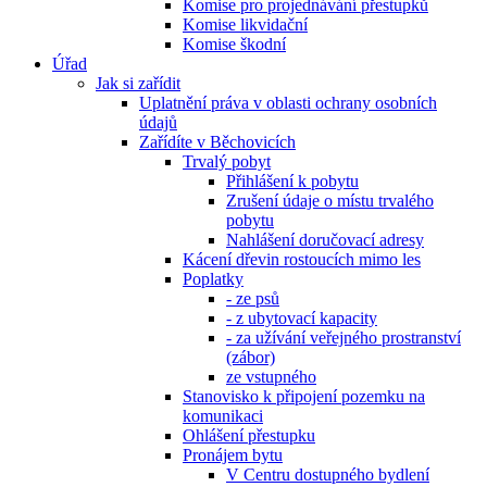
Komise pro projednávání přestupků
Komise likvidační
Komise škodní
Úřad
Jak si zařídit
Uplatnění práva v oblasti ochrany osobních
údajů
Zařídíte v Běchovicích
Trvalý pobyt
Přihlášení k pobytu
Zrušení údaje o místu trvalého
pobytu
Nahlášení doručovací adresy
Kácení dřevin rostoucích mimo les
Poplatky
- ze psů
- z ubytovací kapacity
- za užívání veřejného prostranství
(zábor)
ze vstupného
Stanovisko k připojení pozemku na
komunikaci
Ohlášení přestupku
Pronájem bytu
V Centru dostupného bydlení