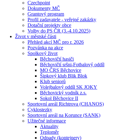
Czechpoint
Dokumenty MČ
Grantový program
Profil zadavatele - veřejné zakázky
Dotační projekty obce
Volby do PS ČR (3.-4.10.2025)
Život v městské části
Přehled akcí MČ pro r. 2026
Pozvánka na akce
Spolkový život
Běchovičtí hasiči
Běchovičtí sršni-Fotbalový oddíl
MO ČRS Běchovice
Šipkový klub Blik Blok
Klub seniorů
Volejbalový oddíl SK JOKY
Běchovický vodník z.s.
Sokol Běchovice II
Sportovní areál Richtrova (CHANOS)
Cyklostezky
Sportovní areál na Korunce (SANK)
Užitečné informace
Aktuality
Teploměr
Odpady (kontejnery)