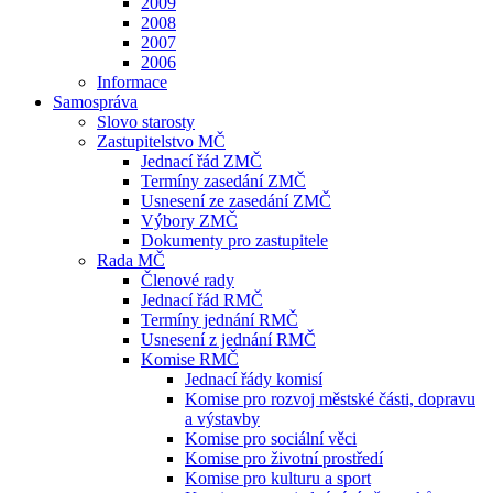
2009
2008
2007
2006
Informace
Samospráva
Slovo starosty
Zastupitelstvo MČ
Jednací řád ZMČ
Termíny zasedání ZMČ
Usnesení ze zasedání ZMČ
Výbory ZMČ
Dokumenty pro zastupitele
Rada MČ
Členové rady
Jednací řád RMČ
Termíny jednání RMČ
Usnesení z jednání RMČ
Komise RMČ
Jednací řády komisí
Komise pro rozvoj městské části, dopravu
a výstavby
Komise pro sociální věci
Komise pro životní prostředí
Komise pro kulturu a sport