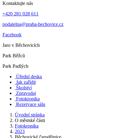
Kontaktujte nás
+420 281 028 611
podatelna@praha-bechovice.cz
Facebook
Jaro v Běchovicích
Park Běžců
Park Padlých
Úřední deska
Jak zařídit
Školství
Zpravodaj
Fotokronika
Rezervace sálu
Úvodní stránka
O městské části
Fotokronika
2023
Běchovické čarodějnice