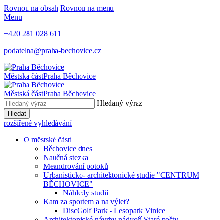
Rovnou na obsah
Rovnou na menu
Menu
+420 281 028 611
podatelna@praha-bechovice.cz
Městská část
Praha Běchovice
Městská část
Praha Běchovice
Hledaný výraz
Hledat
rozšířené vyhledávání
O městské části
Běchovice dnes
Naučná stezka
Meandrování potoků
Urbanisticko- architektonické studie "CENTRUM
BĚCHOVICE"
Náhledy studií
Kam za sportem a na výlet?
DiscGolf Park - Lesopark Vinice
Architektonické návrhy nádvoří Staré pošty