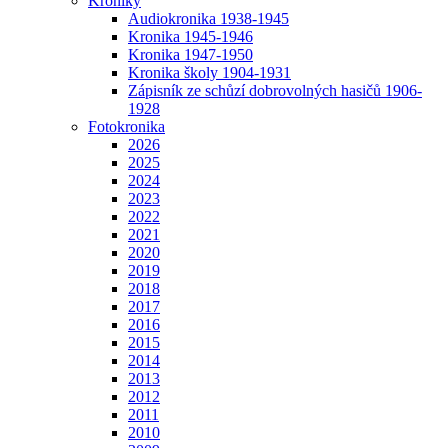
Kroniky
Audiokronika 1938-1945
Kronika 1945-1946
Kronika 1947-1950
Kronika školy 1904-1931
Zápisník ze schůzí dobrovolných hasičů 1906-
1928
Fotokronika
2026
2025
2024
2023
2022
2021
2020
2019
2018
2017
2016
2015
2014
2013
2012
2011
2010