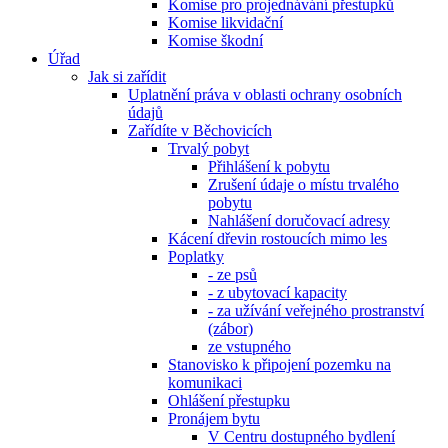
Komise pro projednávání přestupků
Komise likvidační
Komise škodní
Úřad
Jak si zařídit
Uplatnění práva v oblasti ochrany osobních
údajů
Zařídíte v Běchovicích
Trvalý pobyt
Přihlášení k pobytu
Zrušení údaje o místu trvalého
pobytu
Nahlášení doručovací adresy
Kácení dřevin rostoucích mimo les
Poplatky
- ze psů
- z ubytovací kapacity
- za užívání veřejného prostranství
(zábor)
ze vstupného
Stanovisko k připojení pozemku na
komunikaci
Ohlášení přestupku
Pronájem bytu
V Centru dostupného bydlení