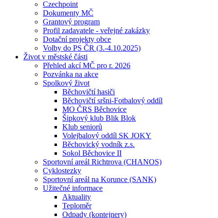
Czechpoint
Dokumenty MČ
Grantový program
Profil zadavatele - veřejné zakázky
Dotační projekty obce
Volby do PS ČR (3.-4.10.2025)
Život v městské části
Přehled akcí MČ pro r. 2026
Pozvánka na akce
Spolkový život
Běchovičtí hasiči
Běchovičtí sršni-Fotbalový oddíl
MO ČRS Běchovice
Šipkový klub Blik Blok
Klub seniorů
Volejbalový oddíl SK JOKY
Běchovický vodník z.s.
Sokol Běchovice II
Sportovní areál Richtrova (CHANOS)
Cyklostezky
Sportovní areál na Korunce (SANK)
Užitečné informace
Aktuality
Teploměr
Odpady (kontejnery)