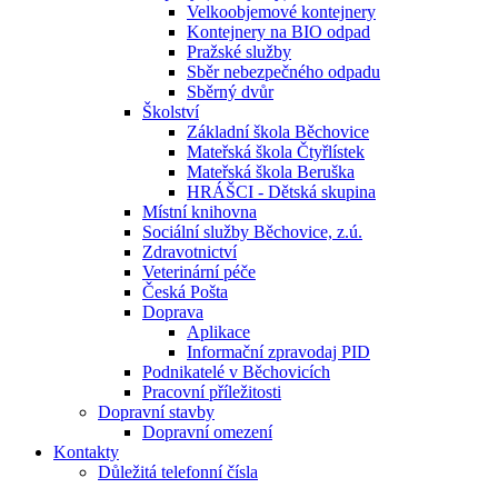
Velkoobjemové kontejnery
Kontejnery na BIO odpad
Pražské služby
Sběr nebezpečného odpadu
Sběrný dvůr
Školství
Základní škola Běchovice
Mateřská škola Čtyřlístek
Mateřská škola Beruška
HRÁŠCI - Dětská skupina
Místní knihovna
Sociální služby Běchovice, z.ú.
Zdravotnictví
Veterinární péče
Česká Pošta
Doprava
Aplikace
Informační zpravodaj PID
Podnikatelé v Běchovicích
Pracovní příležitosti
Dopravní stavby
Dopravní omezení
Kontakty
Důležitá telefonní čísla