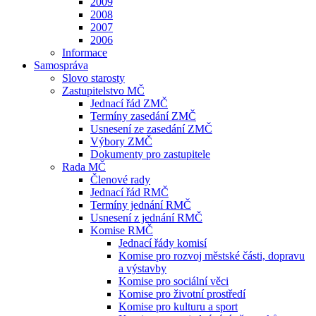
2009
2008
2007
2006
Informace
Samospráva
Slovo starosty
Zastupitelstvo MČ
Jednací řád ZMČ
Termíny zasedání ZMČ
Usnesení ze zasedání ZMČ
Výbory ZMČ
Dokumenty pro zastupitele
Rada MČ
Členové rady
Jednací řád RMČ
Termíny jednání RMČ
Usnesení z jednání RMČ
Komise RMČ
Jednací řády komisí
Komise pro rozvoj městské části, dopravu
a výstavby
Komise pro sociální věci
Komise pro životní prostředí
Komise pro kulturu a sport