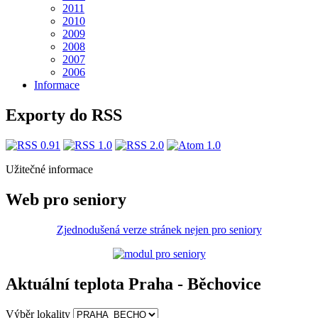
2011
2010
2009
2008
2007
2006
Informace
Exporty do RSS
Užitečné informace
Web pro seniory
Zjednodušená verze stránek nejen pro seniory
Aktuální teplota Praha - Běchovice
Výběr lokality