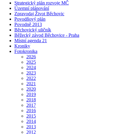
Strategický plán rozvoje MČ
Územní plánování
Zpravodaj Život Běchovic
Povodňový plán
Povodně 2013
Běchovický uličník
Běžecký závod Běchovice - Praha
Místní agenda 21
Kroniky
Fotokronika
2026
2025
2024
2023
2022
2021
2020
2019
2018
2017
2016
2015
2014
2013
2012