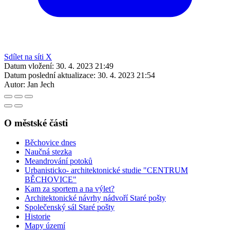
Sdílet na síti X
Datum vložení:
30. 4. 2023 21:49
Datum poslední aktualizace:
30. 4. 2023 21:54
Autor:
Jan Jech
O městské části
Běchovice dnes
Naučná stezka
Meandrování potoků
Urbanisticko- architektonické studie "CENTRUM
BĚCHOVICE"
Kam za sportem a na výlet?
Architektonické návrhy nádvoří Staré pošty
Společenský sál Staré pošty
Historie
Mapy území