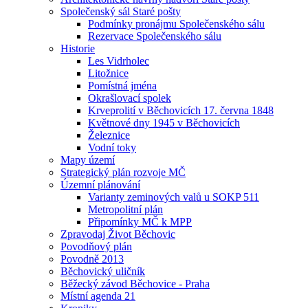
Společenský sál Staré pošty
Podmínky pronájmu Společenského sálu
Rezervace Společenského sálu
Historie
Les Vidrholec
Litožnice
Pomístná jména
Okrašlovací spolek
Krveprolití v Běchovicích 17. června 1848
Květnové dny 1945 v Běchovicích
Železnice
Vodní toky
Mapy území
Strategický plán rozvoje MČ
Územní plánování
Varianty zeminových valů u SOKP 511
Metropolitní plán
Připomínky MČ k MPP
Zpravodaj Život Běchovic
Povodňový plán
Povodně 2013
Běchovický uličník
Běžecký závod Běchovice - Praha
Místní agenda 21