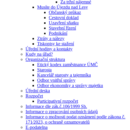
Za tržní nájemné
Musíte do Újezdu nad Lesy
Občanský průkaz
Cestovní doklad
Uzavření sňatku
Stavební řízení
Podnikání
Ztráty a nálezy
Tiskopisy ke stažení
Úřední hodiny a kontakty
Kudy na úřad?
Organizační struktura
Etický kodex zaměstnance ÚMČ
Starosta
Kancelář starosty a tajemníka
Odbor vnitřní správy
Odbor ekonomiky a správy majetku
Úřední deska
Rozpočet
Participativní rozpočet
Informace dle zák.č.106⁄1999 Sb.
Informace o zpracování osobních údajů
Informace o možnosti podat oznámení podle zákona č.
171⁄2023, o ochraně oznamovatelů
E-podatelna