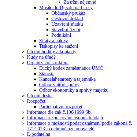
Za tržní nájemné
Musíte do Újezdu nad Lesy
Občanský průkaz
Cestovní doklad
Uzavření sňatku
Stavební řízení
Podnikání
Ztráty a nálezy
Tiskopisy ke stažení
Úřední hodiny a kontakty
Kudy na úřad?
Organizační struktura
Etický kodex zaměstnance ÚMČ
Starosta
Kancelář starosty a tajemníka
Odbor vnitřní správy
Odbor ekonomiky a správy majetku
Úřední deska
Rozpočet
Participativní rozpočet
Informace dle zák.č.106⁄1999 Sb.
Informace o zpracování osobních údajů
Informace o možnosti podat oznámení podle zákona č.
171⁄2023, o ochraně oznamovatelů
E-podatelna