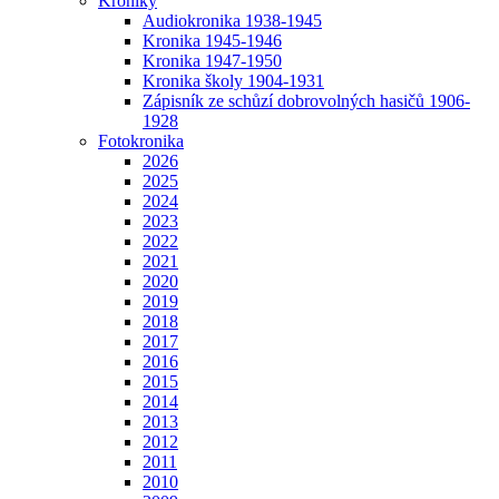
Kroniky
Audiokronika 1938-1945
Kronika 1945-1946
Kronika 1947-1950
Kronika školy 1904-1931
Zápisník ze schůzí dobrovolných hasičů 1906-
1928
Fotokronika
2026
2025
2024
2023
2022
2021
2020
2019
2018
2017
2016
2015
2014
2013
2012
2011
2010