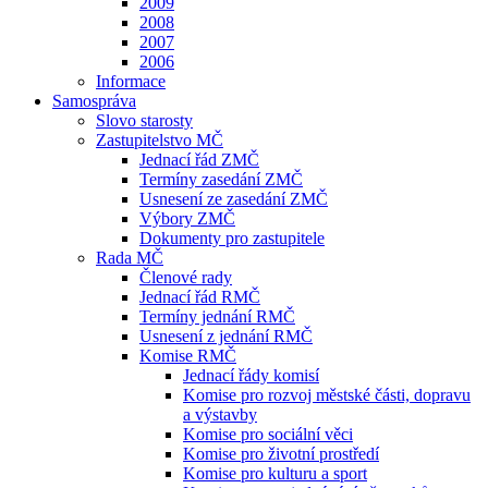
2009
2008
2007
2006
Informace
Samospráva
Slovo starosty
Zastupitelstvo MČ
Jednací řád ZMČ
Termíny zasedání ZMČ
Usnesení ze zasedání ZMČ
Výbory ZMČ
Dokumenty pro zastupitele
Rada MČ
Členové rady
Jednací řád RMČ
Termíny jednání RMČ
Usnesení z jednání RMČ
Komise RMČ
Jednací řády komisí
Komise pro rozvoj městské části, dopravu
a výstavby
Komise pro sociální věci
Komise pro životní prostředí
Komise pro kulturu a sport