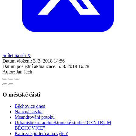
Sdílet na síti X
Datum vložení:
3. 3. 2018 14:56
Datum poslední aktualizace:
5. 3. 2018 16:28
Autor:
Jan Jech
O městské části
Běchovice dnes
Naučná stezka
Meandrování potoků
Urbanisticko- architektonické studie "CENTRUM
BĚCHOVICE"
Kam za sportem a na výlet?