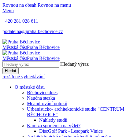
Rovnou na obsah
Rovnou na menu
Menu
+420 281 028 611
podatelna@praha-bechovice.cz
Městská část
Praha Běchovice
Městská část
Praha Běchovice
Hledaný výraz
Hledat
rozšířené vyhledávání
O městské části
Běchovice dnes
Naučná stezka
Meandrování potoků
Urbanisticko- architektonické studie "CENTRUM
BĚCHOVICE"
Náhledy studií
Kam za sportem a na výlet?
DiscGolf Park - Lesopark Vinice
Architektonické návrhy nádvoří Staré pošty