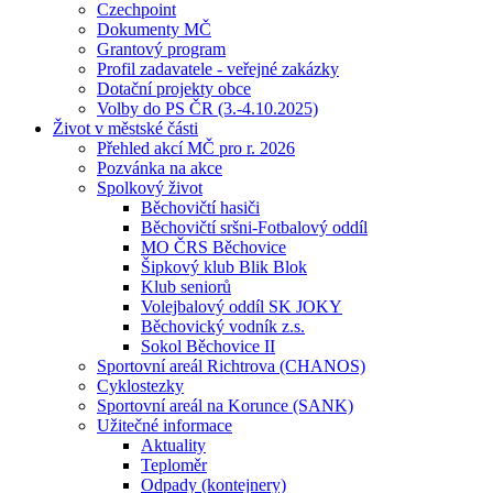
Czechpoint
Dokumenty MČ
Grantový program
Profil zadavatele - veřejné zakázky
Dotační projekty obce
Volby do PS ČR (3.-4.10.2025)
Život v městské části
Přehled akcí MČ pro r. 2026
Pozvánka na akce
Spolkový život
Běchovičtí hasiči
Běchovičtí sršni-Fotbalový oddíl
MO ČRS Běchovice
Šipkový klub Blik Blok
Klub seniorů
Volejbalový oddíl SK JOKY
Běchovický vodník z.s.
Sokol Běchovice II
Sportovní areál Richtrova (CHANOS)
Cyklostezky
Sportovní areál na Korunce (SANK)
Užitečné informace
Aktuality
Teploměr
Odpady (kontejnery)