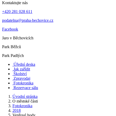
Kontaktujte nás
+420 281 028 611
podatelna@praha-bechovice.cz
Facebook
Jaro v Běchovicích
Park Běžců
Park Padlých
Úřední deska
Jak zařídit
Školství
Zpravodaj
Fotokronika
Rezervace sálu
Úvodní stránka
O městské části
Fotokronika
2018
Vepřové hody