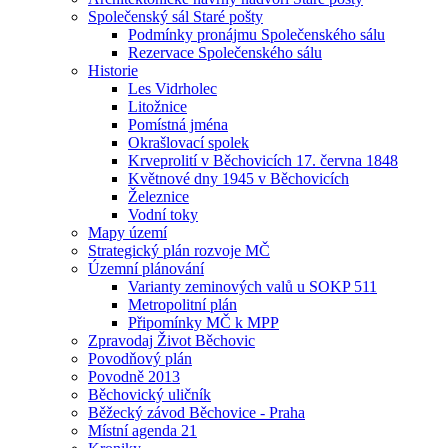
Společenský sál Staré pošty
Podmínky pronájmu Společenského sálu
Rezervace Společenského sálu
Historie
Les Vidrholec
Litožnice
Pomístná jména
Okrašlovací spolek
Krveprolití v Běchovicích 17. června 1848
Květnové dny 1945 v Běchovicích
Železnice
Vodní toky
Mapy území
Strategický plán rozvoje MČ
Územní plánování
Varianty zeminových valů u SOKP 511
Metropolitní plán
Připomínky MČ k MPP
Zpravodaj Život Běchovic
Povodňový plán
Povodně 2013
Běchovický uličník
Běžecký závod Běchovice - Praha
Místní agenda 21