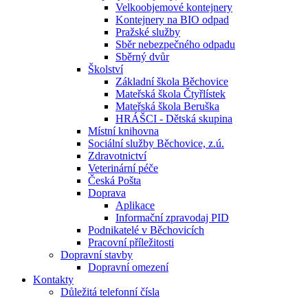
Velkoobjemové kontejnery
Kontejnery na BIO odpad
Pražské služby
Sběr nebezpečného odpadu
Sběrný dvůr
Školství
Základní škola Běchovice
Mateřská škola Čtyřlístek
Mateřská škola Beruška
HRÁŠCI - Dětská skupina
Místní knihovna
Sociální služby Běchovice, z.ú.
Zdravotnictví
Veterinární péče
Česká Pošta
Doprava
Aplikace
Informační zpravodaj PID
Podnikatelé v Běchovicích
Pracovní příležitosti
Dopravní stavby
Dopravní omezení
Kontakty
Důležitá telefonní čísla