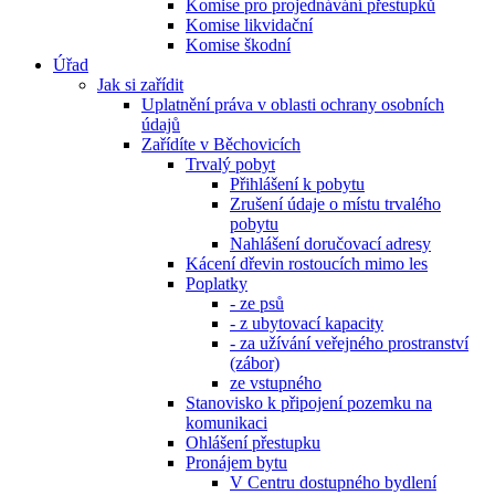
Komise pro projednávání přestupků
Komise likvidační
Komise škodní
Úřad
Jak si zařídit
Uplatnění práva v oblasti ochrany osobních
údajů
Zařídíte v Běchovicích
Trvalý pobyt
Přihlášení k pobytu
Zrušení údaje o místu trvalého
pobytu
Nahlášení doručovací adresy
Kácení dřevin rostoucích mimo les
Poplatky
- ze psů
- z ubytovací kapacity
- za užívání veřejného prostranství
(zábor)
ze vstupného
Stanovisko k připojení pozemku na
komunikaci
Ohlášení přestupku
Pronájem bytu
V Centru dostupného bydlení