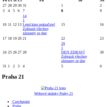
Po
Út
St
Čt
Pá
So
Ne
27
28
29
30
31
1
2
3
4
5
6
7
8
9
14
1
10
11
12
13
Letní kino pokračuje!
15
16
Zobrazit všechny
záznamy ze dne
17
18
19
20
21
22
23
29
1
24
25
26
27
28
DEN ZDRAVÍ
30
Zobrazit všechny
záznamy ze dne
31
1
2
3
4
5
6
Praha 21
Webové stránky Prahy 21
Czechpoint
Praha