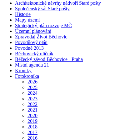
Architektonické návrhy nádvoří Staré pošty
Společenský sál Staré pošty
Historie
Mapy území
Strategický plán rozvoje MČ
Územní plánování
Zpravodaj Život Běchovic
Povodňový plán
Povodně 2013
Běchovický uličník
Běžecký závod Běchovice - Praha
Místní agenda 21
Kroniky
Fotokronika
2026
2025
2024
2023
2022
2021
2020
2019
2018
2017
2016