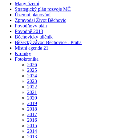
Mapy území
Strategický plán rozvoje MČ
Územní plánování
Zpravodaj Život Běchovic
Povodňový plán
Povodně 2013
Běchovický uličník
Běžecký závod Běchovice - Praha
Místní agenda 21
Kroniky
Fotokronika
2026
2025
2024
2023
2022
2021
2020
2019
2018
2017
2016
2015
2014
2013