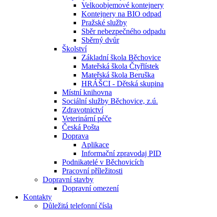
Velkoobjemové kontejnery
Kontejnery na BIO odpad
Pražské služby
Sběr nebezpečného odpadu
Sběrný dvůr
Školství
Základní škola Běchovice
Mateřská škola Čtyřlístek
Mateřská škola Beruška
HRÁŠCI - Dětská skupina
Místní knihovna
Sociální služby Běchovice, z.ú.
Zdravotnictví
Veterinární péče
Česká Pošta
Doprava
Aplikace
Informační zpravodaj PID
Podnikatelé v Běchovicích
Pracovní příležitosti
Dopravní stavby
Dopravní omezení
Kontakty
Důležitá telefonní čísla