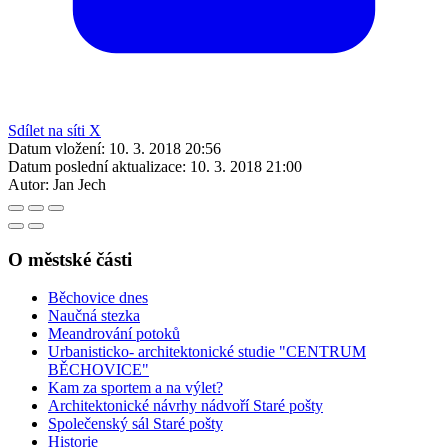
Sdílet na síti X
Datum vložení:
10. 3. 2018 20:56
Datum poslední aktualizace:
10. 3. 2018 21:00
Autor:
Jan Jech
O městské části
Běchovice dnes
Naučná stezka
Meandrování potoků
Urbanisticko- architektonické studie "CENTRUM
BĚCHOVICE"
Kam za sportem a na výlet?
Architektonické návrhy nádvoří Staré pošty
Společenský sál Staré pošty
Historie