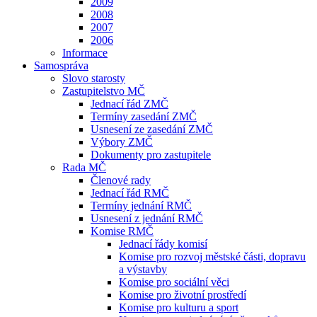
2009
2008
2007
2006
Informace
Samospráva
Slovo starosty
Zastupitelstvo MČ
Jednací řád ZMČ
Termíny zasedání ZMČ
Usnesení ze zasedání ZMČ
Výbory ZMČ
Dokumenty pro zastupitele
Rada MČ
Členové rady
Jednací řád RMČ
Termíny jednání RMČ
Usnesení z jednání RMČ
Komise RMČ
Jednací řády komisí
Komise pro rozvoj městské části, dopravu
a výstavby
Komise pro sociální věci
Komise pro životní prostředí
Komise pro kulturu a sport