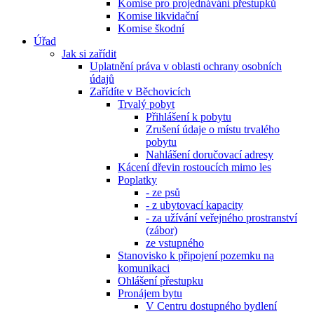
Komise pro projednávání přestupků
Komise likvidační
Komise škodní
Úřad
Jak si zařídit
Uplatnění práva v oblasti ochrany osobních
údajů
Zařídíte v Běchovicích
Trvalý pobyt
Přihlášení k pobytu
Zrušení údaje o místu trvalého
pobytu
Nahlášení doručovací adresy
Kácení dřevin rostoucích mimo les
Poplatky
- ze psů
- z ubytovací kapacity
- za užívání veřejného prostranství
(zábor)
ze vstupného
Stanovisko k připojení pozemku na
komunikaci
Ohlášení přestupku
Pronájem bytu
V Centru dostupného bydlení