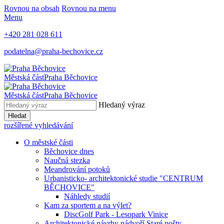
Rovnou na obsah
Rovnou na menu
Menu
+420 281 028 611
podatelna@praha-bechovice.cz
Městská část
Praha Běchovice
Městská část
Praha Běchovice
Hledaný výraz
Hledat
rozšířené vyhledávání
O městské části
Běchovice dnes
Naučná stezka
Meandrování potoků
Urbanisticko- architektonické studie "CENTRUM
BĚCHOVICE"
Náhledy studií
Kam za sportem a na výlet?
DiscGolf Park - Lesopark Vinice
Architektonické návrhy nádvoří Staré pošty