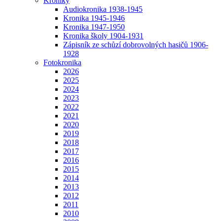
Kroniky
Audiokronika 1938-1945
Kronika 1945-1946
Kronika 1947-1950
Kronika školy 1904-1931
Zápisník ze schůzí dobrovolných hasičů 1906-
1928
Fotokronika
2026
2025
2024
2023
2022
2021
2020
2019
2018
2017
2016
2015
2014
2013
2012
2011
2010