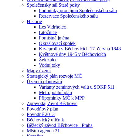
Společenský sál Staré pošty
Podmínky pronájmu Společenského sálu
Rezervace Společenského sálu
Historie
Les Vidrholec
Litožnice
Pomístná jména
Okrašlovací spolek
Krveprolití v Běchovicích 17. června 1848
Květnové dny 1945 v Běchovicích
Železnice
Vodní toky
Mapy území
Strategický plán rozvoje MČ
Územní plánování
Varianty zeminových valů u SOKP 511
Metropolitní plán
Připomínky MČ k MPP
Zpravodaj Život Běchovic
Povodňový plán
Povodně 2013
Běchovický uličník
Běžecký závod Běchovice - Praha
Místní agenda 21