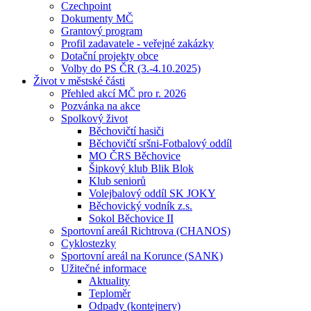
Czechpoint
Dokumenty MČ
Grantový program
Profil zadavatele - veřejné zakázky
Dotační projekty obce
Volby do PS ČR (3.-4.10.2025)
Život v městské části
Přehled akcí MČ pro r. 2026
Pozvánka na akce
Spolkový život
Běchovičtí hasiči
Běchovičtí sršni-Fotbalový oddíl
MO ČRS Běchovice
Šipkový klub Blik Blok
Klub seniorů
Volejbalový oddíl SK JOKY
Běchovický vodník z.s.
Sokol Běchovice II
Sportovní areál Richtrova (CHANOS)
Cyklostezky
Sportovní areál na Korunce (SANK)
Užitečné informace
Aktuality
Teploměr
Odpady (kontejnery)