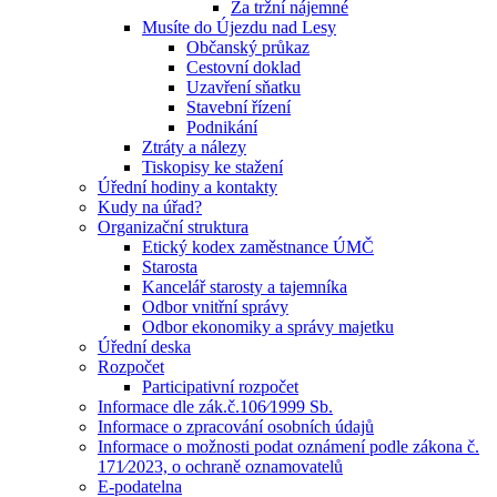
Za tržní nájemné
Musíte do Újezdu nad Lesy
Občanský průkaz
Cestovní doklad
Uzavření sňatku
Stavební řízení
Podnikání
Ztráty a nálezy
Tiskopisy ke stažení
Úřední hodiny a kontakty
Kudy na úřad?
Organizační struktura
Etický kodex zaměstnance ÚMČ
Starosta
Kancelář starosty a tajemníka
Odbor vnitřní správy
Odbor ekonomiky a správy majetku
Úřední deska
Rozpočet
Participativní rozpočet
Informace dle zák.č.106⁄1999 Sb.
Informace o zpracování osobních údajů
Informace o možnosti podat oznámení podle zákona č.
171⁄2023, o ochraně oznamovatelů
E-podatelna