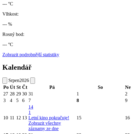
--- °C
Vlhkost:
--- %
Rosný bod:
--- °C
Zobrazit podrobnější statistiky
Kalendář
Srpen
2026
Po
Út
St
Čt
Pá
So
Ne
27
28
29
30
31
1
2
3
4
5
6
7
8
9
14
1
10
11
12
13
Letní kino pokračuje!
15
16
Zobrazit všechny
záznamy ze dne