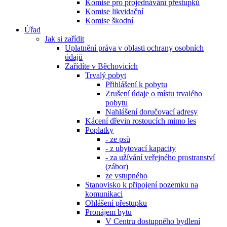
Komise pro projednávání přestupků
Komise likvidační
Komise škodní
Úřad
Jak si zařídit
Uplatnění práva v oblasti ochrany osobních
údajů
Zařídíte v Běchovicích
Trvalý pobyt
Přihlášení k pobytu
Zrušení údaje o místu trvalého
pobytu
Nahlášení doručovací adresy
Kácení dřevin rostoucích mimo les
Poplatky
- ze psů
- z ubytovací kapacity
- za užívání veřejného prostranství
(zábor)
ze vstupného
Stanovisko k připojení pozemku na
komunikaci
Ohlášení přestupku
Pronájem bytu
V Centru dostupného bydlení