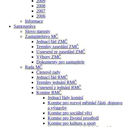
2009
2008
2007
2006
Informace
Samospráva
Slovo starosty
Zastupitelstvo MČ
Jednací řád ZMČ
Termíny zasedání ZMČ
Usnesení ze zasedání ZMČ
Výbory ZMČ
Dokumenty pro zastupitele
Rada MČ
Členové rady
Jednací řád RMČ
Termíny jednání RMČ
Usnesení z jednání RMČ
Komise RMČ
Jednací řády komisí
Komise pro rozvoj městské části, dopravu
a výstavby
Komise pro sociální věci
Komise pro životní prostředí
Komise pro kulturu a sport