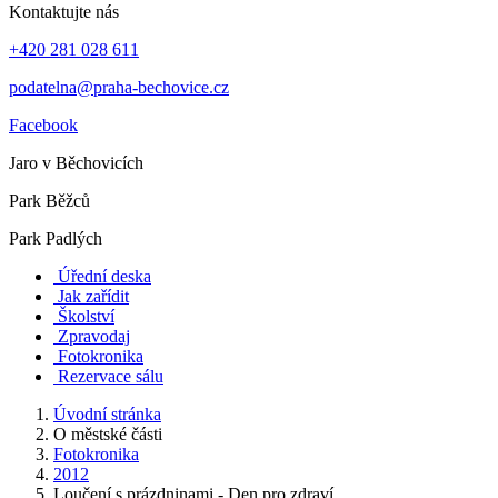
Kontaktujte nás
+420 281 028 611
podatelna@praha-bechovice.cz
Facebook
Jaro v Běchovicích
Park Běžců
Park Padlých
Úřední deska
Jak zařídit
Školství
Zpravodaj
Fotokronika
Rezervace sálu
Úvodní stránka
O městské části
Fotokronika
2012
Loučení s prázdninami - Den pro zdraví