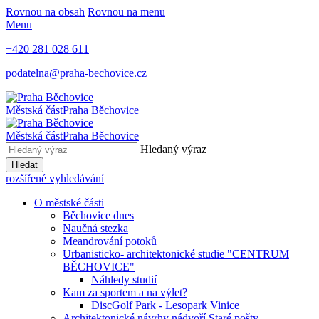
Rovnou na obsah
Rovnou na menu
Menu
+420 281 028 611
podatelna@praha-bechovice.cz
Městská část
Praha Běchovice
Městská část
Praha Běchovice
Hledaný výraz
Hledat
rozšířené vyhledávání
O městské části
Běchovice dnes
Naučná stezka
Meandrování potoků
Urbanisticko- architektonické studie "CENTRUM
BĚCHOVICE"
Náhledy studií
Kam za sportem a na výlet?
DiscGolf Park - Lesopark Vinice
Architektonické návrhy nádvoří Staré pošty