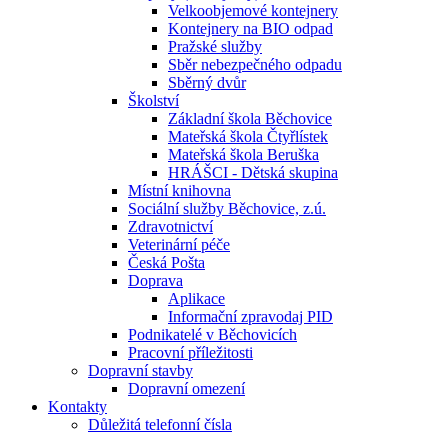
Velkoobjemové kontejnery
Kontejnery na BIO odpad
Pražské služby
Sběr nebezpečného odpadu
Sběrný dvůr
Školství
Základní škola Běchovice
Mateřská škola Čtyřlístek
Mateřská škola Beruška
HRÁŠCI - Dětská skupina
Místní knihovna
Sociální služby Běchovice, z.ú.
Zdravotnictví
Veterinární péče
Česká Pošta
Doprava
Aplikace
Informační zpravodaj PID
Podnikatelé v Běchovicích
Pracovní příležitosti
Dopravní stavby
Dopravní omezení
Kontakty
Důležitá telefonní čísla