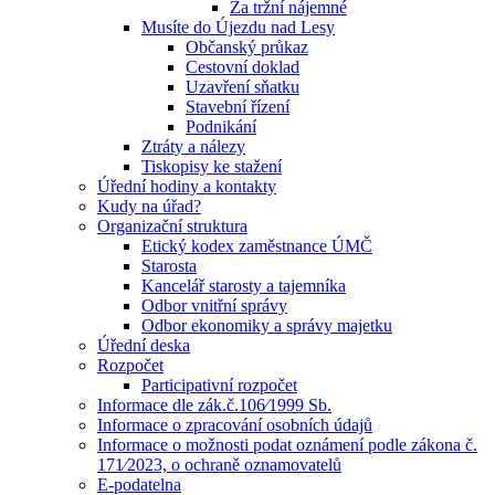
Za tržní nájemné
Musíte do Újezdu nad Lesy
Občanský průkaz
Cestovní doklad
Uzavření sňatku
Stavební řízení
Podnikání
Ztráty a nálezy
Tiskopisy ke stažení
Úřední hodiny a kontakty
Kudy na úřad?
Organizační struktura
Etický kodex zaměstnance ÚMČ
Starosta
Kancelář starosty a tajemníka
Odbor vnitřní správy
Odbor ekonomiky a správy majetku
Úřední deska
Rozpočet
Participativní rozpočet
Informace dle zák.č.106⁄1999 Sb.
Informace o zpracování osobních údajů
Informace o možnosti podat oznámení podle zákona č.
171⁄2023, o ochraně oznamovatelů
E-podatelna