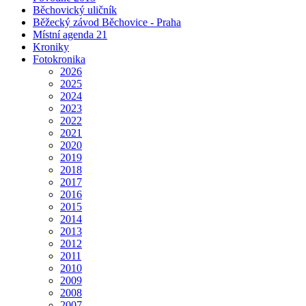
Běchovický uličník
Běžecký závod Běchovice - Praha
Místní agenda 21
Kroniky
Fotokronika
2026
2025
2024
2023
2022
2021
2020
2019
2018
2017
2016
2015
2014
2013
2012
2011
2010
2009
2008
2007