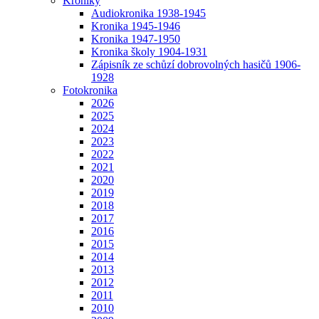
Kroniky
Audiokronika 1938-1945
Kronika 1945-1946
Kronika 1947-1950
Kronika školy 1904-1931
Zápisník ze schůzí dobrovolných hasičů 1906-
1928
Fotokronika
2026
2025
2024
2023
2022
2021
2020
2019
2018
2017
2016
2015
2014
2013
2012
2011
2010