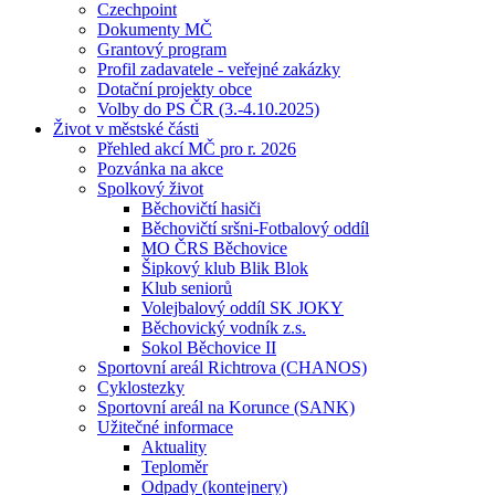
Czechpoint
Dokumenty MČ
Grantový program
Profil zadavatele - veřejné zakázky
Dotační projekty obce
Volby do PS ČR (3.-4.10.2025)
Život v městské části
Přehled akcí MČ pro r. 2026
Pozvánka na akce
Spolkový život
Běchovičtí hasiči
Běchovičtí sršni-Fotbalový oddíl
MO ČRS Běchovice
Šipkový klub Blik Blok
Klub seniorů
Volejbalový oddíl SK JOKY
Běchovický vodník z.s.
Sokol Běchovice II
Sportovní areál Richtrova (CHANOS)
Cyklostezky
Sportovní areál na Korunce (SANK)
Užitečné informace
Aktuality
Teploměr
Odpady (kontejnery)