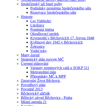
Společenský sál Staré pošty
Podmínky pronájmu Společenského sálu
Rezervace Společenského sálu
Historie
Les Vidrholec
Litožnice
Pomístná jména
Okrašlovací spolek
Krveprolití v Běchovicích 17. června 1848
Květnové dny 1945 v Běchovicích
Železnice
Vodní toky
Mapy území
Strategický plán rozvoje MČ
Územní plánování
Varianty zeminových valů u SOKP 511
Metropolitní plán
Připomínky MČ k MPP
Zpravodaj Život Běchovic
Povodňový plán
Povodně 2013
Běchovický uličník
Běžecký závod Běchovice - Praha
Místní agenda 21