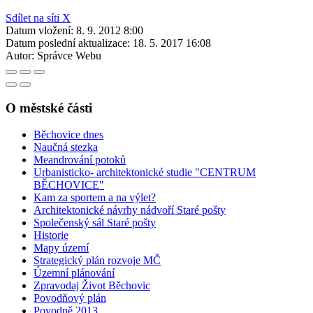
Sdílet na síti X
Datum vložení:
8. 9. 2012 8:00
Datum poslední aktualizace:
18. 5. 2017 16:08
Autor:
Správce Webu
O městské části
Běchovice dnes
Naučná stezka
Meandrování potoků
Urbanisticko- architektonické studie "CENTRUM
BĚCHOVICE"
Kam za sportem a na výlet?
Architektonické návrhy nádvoří Staré pošty
Společenský sál Staré pošty
Historie
Mapy území
Strategický plán rozvoje MČ
Územní plánování
Zpravodaj Život Běchovic
Povodňový plán
Povodně 2013